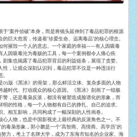
限于“案件侦破”本身，而是将镜头延伸到了毒品犯罪的根源
会的巨大危害，传递着“珍爱生命、远离毒品”的核心理念。
如何摧毁一个人的意志、一个家庭的幸福——有人因吸毒
有人因吸毒沦为毒贩的工具，每一个案例都令人痛心疾
，剧集也揭露了毒品犯罪背后的利益链条，展现了贪婪、
人性，让观众深刻认识到，毒品犯罪不仅是一种违法行
恶。
是01版《黑冰》的骨架，那么鲜活立体、复杂多面的人物
跨越时代、打动观众的核心原因。《黑冰》刻画了一组极
干警，还是毒枭反派，都没有被塑造成脸谱化的形象，而
鲜明的性格，每一个人物都有自己的挣扎、自己的追求、
织、相互影响，共同构成了一幅深刻的人性画卷。
核心人物，也是中国影视史上最经典的反派角色之一。不
”的毒枭形象，郭小鹏是一个“高智商、高情商、高学历”的
己的努力，考上了名牌大学，成为了东海市知名的企业家、海