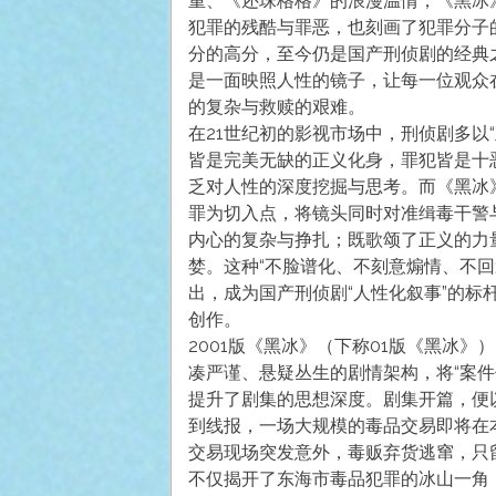
重、《还珠格格》的浪漫温情，《黑冰
犯罪的残酷与罪恶，也刻画了犯罪分子的
分的高分，至今仍是国产刑侦剧的经典
是一面映照人性的镜子，让每一位观众
的复杂与救赎的艰难。
在21世纪初的影视市场中，刑侦剧多以
皆是完美无缺的正义化身，罪犯皆是十
乏对人性的深度挖掘与思考。而《黑冰
罪为切入点，将镜头同时对准缉毒干警
内心的复杂与挣扎；既歌颂了正义的力
婪。这种“不脸谱化、不刻意煽情、不
出，成为国产刑侦剧“人性化叙事”的
创作。
2001版《黑冰》（下称01版《黑冰》
凑严谨、悬疑丛生的剧情架构，将“案件
提升了剧集的思想深度。剧集开篇，便
到线报，一场大规模的毒品交易即将在
交易现场突发意外，毒贩弃货逃窜，只
不仅揭开了东海市毒品犯罪的冰山一角