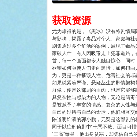
获取资源
尤为难得的是，《黑冰》没有将剧情局
与影响，揭露了毒品对个人、家庭与社
剧集通过多个鲜活的案例，展现了毒品
家破人亡，有人因吸毒走上犯罪道路，
首，每一个画面都令人触目惊心。同时
欲望如何驱使人们走向黑暗，如何扭曲
为，更是一种摧毁人性、危害社会的罪
如果说紧凑严谨、悬疑丛生的剧情架构
群像，便是这部剧的血肉，也是它能够
具复杂性与感染力的人物，无论是缉毒
是被赋予了丰富的情感、复杂的人性与
自己的过错与自己的命运，他们相互交
陈道明饰演的郭小鹏，无疑是这部剧的
同于以往刑侦剧中“十恶不赦、面目可憎
“三高”毒枭，他出身贫寒，却凭借自