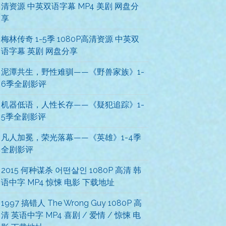
清资源 中英双语字幕 MP4 美剧 网盘分
享
梅林传奇 1-5季 1080P高清资源 中英双
语字幕 英剧 网盘分享
泥潭共生，野性难驯——《野兽家族》1-
6季全剧影评
机器低语，人性长存——《疑犯追踪》1-
5季全剧影评
凡人加冕，荣光落幕——《英雄》1-4季
全剧影评
2015 何种谋杀 어떤살인 1080P 高清 韩
语中字 MP4 惊悚 电影 下载地址
1997 搞错人 The Wrong Guy 1080P 高
清 英语中字 MP4 喜剧 / 爱情 / 惊悚 电