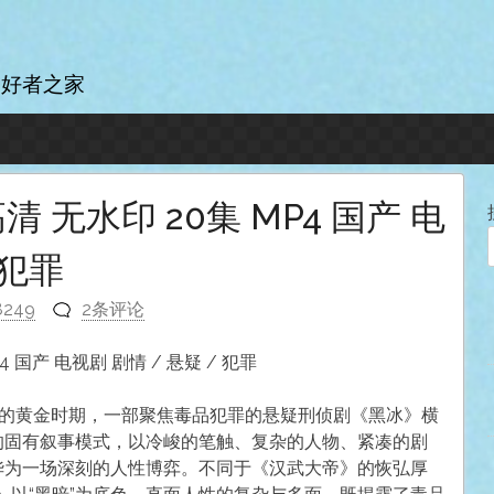
爱好者之家
 高清 无水印 20集 MP4 国产 电
 犯罪
8249
2条评论
P4 国产 电视剧 剧情 / 悬疑 / 犯罪
起的黄金时期，一部聚焦毒品犯罪的悬疑刑侦剧《黑冰》横
”的固有叙事模式，以冷峻的笔触、复杂的人物、紧凑的剧
升华为一场深刻的人性博弈。不同于《汉武大帝》的恢弘厚