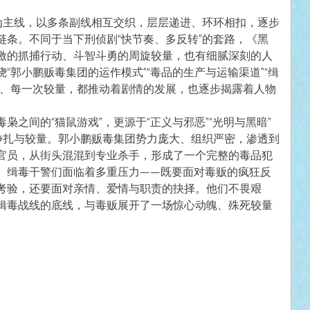
”为主线，以多条副线相互交织，层层递进、环环相扣，逐步
链条。不同于当下刑侦剧“快节奏、多反转”的套路，《黑
激的抓捕行动、斗智斗勇的周旋较量，也有细腻深刻的人
“郭小鹏贩毒集团的运作模式”“毒品的生产与运输渠道”“缉
件、每一次较量，都推动着剧情的发展，也逐步揭露着人物
之间的“猫鼠游戏”，更源于“正义与邪恶”“光明与黑暗”
的挣扎与较量。郭小鹏贩毒集团势力庞大、组织严密，渗透到
官员，从街头混混到专业杀手，形成了一个完整的毒品犯
。缉毒干警们面临着多重压力——既要面对毒贩的疯狂反
考验，还要面对亲情、爱情与职责的抉择。他们不畏艰
缉毒战线的底线，与毒贩展开了一场惊心动魄、殊死较量