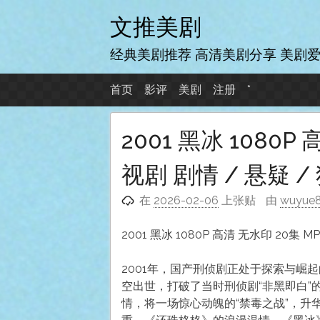
跳
文推美剧
至
内
经典美剧推荐 高清美剧分享 美剧
容
首页
影评
美剧
注册
*
2001 黑冰 1080P
视剧 剧情 / 悬疑 /
在
2026-02-06
上张贴
由
wuyue
2001 黑冰 1080P 高清 无水印 20集 M
2001年，国产刑侦剧正处于探索与崛
空出世，打破了当时刑侦剧“非黑即白
情，将一场惊心动魄的“禁毒之战”，