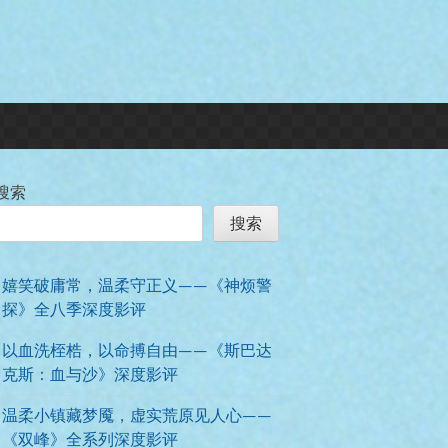
搜索
搜索
嬉笑破庸常，温柔守正义——《神烦警
探》全八季深度影评
以血洗桎梏，以命搏自由——《斯巴达
克斯：血与沙》深度影评
温柔小镇藏梦魇，虚实荒原见人心——
《双峰》全系列深度影评