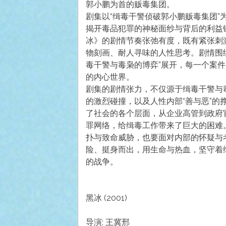
郭小鹏为首的贩毒集团。
剧集以“缉毒干警侦破郭小鹏贩毒集团
揭开毒品犯罪的神秘面纱与背后的利益
冰》的剧情节奏张弛有度，既有紧张刺
物刻画、耐人寻味的人性思考。剧情围绕
毒干警与毒枭的博弈”展开，每一个案
的内心世界。
剧集的剧情张力，不仅源于缉毒干警与毒枭
的激烈碰撞，以及人性内部“善与恶”
了社会的各个层面，从企业高管到政府
罪网络，给缉毒工作带来了巨大的困难
扑与致命威胁，也要面对内部的怀疑与
险、挺身而出，用生命与热血，坚守着
的战争。
黑冰 (2001)
导演: 王冀邢