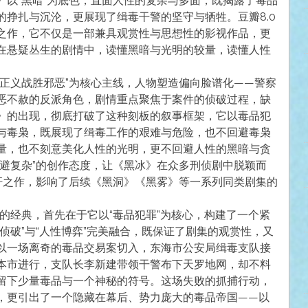
》以“黑暗”为底色，直面人性的复杂与多面，既揭露了毒品
挣扎与沉沦，更展现了缉毒干警的坚守与牺牲。豆瓣8.0
之作，它不仅是一部兼具观赏性与思想性的影视作品，更
在悬疑丛生的剧情中，读懂黑暗与光明的较量，读懂人性
“正义战胜邪恶”为核心主线，人物塑造偏向脸谱化——警察
恶不赦的反派角色，剧情重点聚焦于案件的侦破过程，缺
》的出现，彻底打破了这种刻板的叙事框架，它以毒品犯
与毒枭，既展现了缉毒工作的艰难与危险，也不回避毒枭
量，也不刻意美化人性的光明，更不回避人性的黑暗与贪
回避复杂”的创作态度，让《黑冰》在众多刑侦剧中脱颖而
标杆之作，影响了后续《黑洞》《黑雾》等一系列同类剧集的
）的经典，首先在于它以“毒品犯罪”为核心，构建了一个紧
侦破”与“人性博弈”完美融合，既保证了剧集的观赏性，又
以一场离奇的毒品交易案切入，东海市公安局缉毒支队接
本市进行，支队长李新建带领干警布下天罗地网，却不料
留下少量毒品与一个神秘的符号。这场失败的抓捕行动，
，更引出了一个隐藏在幕后、势力庞大的毒品帝国——以