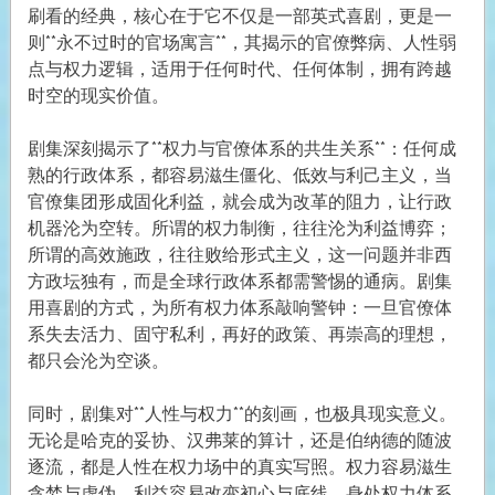
刷看的经典，核心在于它不仅是一部英式喜剧，更是一
则**永不过时的官场寓言**，其揭示的官僚弊病、人性弱
点与权力逻辑，适用于任何时代、任何体制，拥有跨越
时空的现实价值。
剧集深刻揭示了**权力与官僚体系的共生关系**：任何成
熟的行政体系，都容易滋生僵化、低效与利己主义，当
官僚集团形成固化利益，就会成为改革的阻力，让行政
机器沦为空转。所谓的权力制衡，往往沦为利益博弈；
所谓的高效施政，往往败给形式主义，这一问题并非西
方政坛独有，而是全球行政体系都需警惕的通病。剧集
用喜剧的方式，为所有权力体系敲响警钟：一旦官僚体
系失去活力、固守私利，再好的政策、再崇高的理想，
都只会沦为空谈。
同时，剧集对**人性与权力**的刻画，也极具现实意义。
无论是哈克的妥协、汉弗莱的算计，还是伯纳德的随波
逐流，都是人性在权力场中的真实写照。权力容易滋生
贪婪与虚伪，利益容易改变初心与底线，身处权力体系