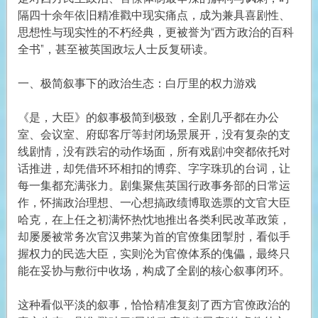
隔四十余年依旧精准戳中现实痛点，成为兼具喜剧性、
思想性与现实性的不朽经典，更被誉为“西方政治的百科
全书”，甚至被英国政坛人士反复研读。
一、极简叙事下的政治生态：白厅里的权力游戏
《是，大臣》的叙事极简到极致，全剧几乎都在办公
室、会议室、府邸客厅等封闭场景展开，没有复杂的支
线剧情，没有跌宕的动作场面，所有戏剧冲突都依托对
话推进，却凭借环环相扣的博弈、字字珠玑的台词，让
每一集都充满张力。剧集聚焦英国行政事务部的日常运
作，怀揣政治理想、一心想搞政绩博取选票的文官大臣
哈克，在上任之初满怀热忱地推出各类利民改革政策，
却屡屡被常务次官汉弗莱为首的官僚集团掣肘，看似手
握权力的民选大臣，实则沦为官僚体系的傀儡，最终只
能在妥协与敷衍中收场，构成了全剧的核心叙事闭环。
这种看似平淡的叙事，恰恰精准复刻了西方官僚政治的