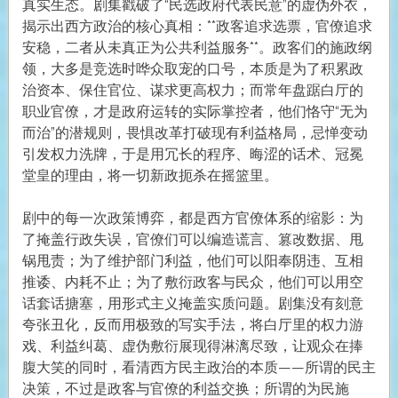
真实生态。剧集戳破了“民选政府代表民意”的虚伪外衣，
揭示出西方政治的核心真相：**政客追求选票，官僚追求
安稳，二者从未真正为公共利益服务**。政客们的施政纲
领，大多是竞选时哗众取宠的口号，本质是为了积累政
治资本、保住官位、谋求更高权力；而常年盘踞白厅的
职业官僚，才是政府运转的实际掌控者，他们恪守“无为
而治”的潜规则，畏惧改革打破现有利益格局，忌惮变动
引发权力洗牌，于是用冗长的程序、晦涩的话术、冠冕
堂皇的理由，将一切新政扼杀在摇篮里。
剧中的每一次政策博弈，都是西方官僚体系的缩影：为
了掩盖行政失误，官僚们可以编造谎言、篡改数据、甩
锅甩责；为了维护部门利益，他们可以阳奉阴违、互相
推诿、内耗不止；为了敷衍政客与民众，他们可以用空
话套话搪塞，用形式主义掩盖实质问题。剧集没有刻意
夸张丑化，反而用极致的写实手法，将白厅里的权力游
戏、利益纠葛、虚伪敷衍展现得淋漓尽致，让观众在捧
腹大笑的同时，看清西方民主政治的本质——所谓的民主
决策，不过是政客与官僚的利益交换；所谓的为民施