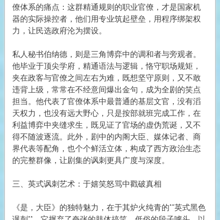
僚体系的痛点：这群精通规则的职业官僚，才是国家机
器的实际操控者，他们用专业筑起壁垒，用程序绑架权
力，让民选政府沦为摆设。
私人秘书伯纳德，则是三角博弈中的调和者与旁观者。
他毕业于顶尖学府，精通语法与逻辑，恪守职场规矩，
夹在政客与官僚之间左右为难，既想坚守原则，又不敢
违背上级，常常在不经意间爆出金句，成为全剧的笑点
担当。他代表了官僚体系中最普通的基层文官，没有滔
天权力，也没有远大野心，只是按部就班完成工作，在
利益博弈中夹缝求生，既见证了官场的虚伪荒诞，又不
得不随波逐流。此外，剧中的内阁大臣、媒体记者、商
界代表等配角，也个个鲜活立体，构成了西方政治生态
的完整群像，让剧集的讽刺更具广度与深度。
三、英式讽刺艺术：于嬉笑怒骂中戳破真相
《是，大臣》的独特魅力，在于其炉火纯青的**英式黑色
讽刺**，它摒弃了夸张的肢体搞笑、低俗的段子噱头，以