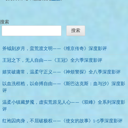
搜索
搜索
斧钺刻岁月，蛮荒渡文明——《维京传奇》深度影评
王冠之下，无人自由——《王冠》全六季深度影评
嬉笑破庸常，温柔守正义——《神烦警探》全八季深度影评
以血洗桎梏，以命搏自由——《斯巴达克斯：血与沙》深度影
评
温柔小镇藏梦魇，虚实荒原见人心——《双峰》全系列深度影
评
红袍囚肉身，不屈破极权——《使女的故事》1-5季深度影评