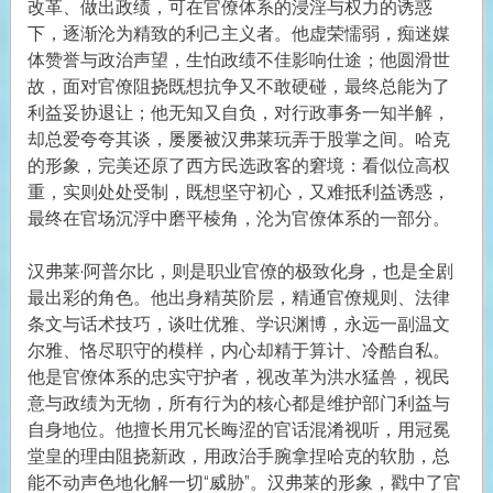
改革、做出政绩，可在官僚体系的浸淫与权力的诱惑
下，逐渐沦为精致的利己主义者。他虚荣懦弱，痴迷媒
体赞誉与政治声望，生怕政绩不佳影响仕途；他圆滑世
故，面对官僚阻挠既想抗争又不敢硬碰，最终总能为了
利益妥协退让；他无知又自负，对行政事务一知半解，
却总爱夸夸其谈，屡屡被汉弗莱玩弄于股掌之间。哈克
的形象，完美还原了西方民选政客的窘境：看似位高权
重，实则处处受制，既想坚守初心，又难抵利益诱惑，
最终在官场沉浮中磨平棱角，沦为官僚体系的一部分。
汉弗莱·阿普尔比，则是职业官僚的极致化身，也是全剧
最出彩的角色。他出身精英阶层，精通官僚规则、法律
条文与话术技巧，谈吐优雅、学识渊博，永远一副温文
尔雅、恪尽职守的模样，内心却精于算计、冷酷自私。
他是官僚体系的忠实守护者，视改革为洪水猛兽，视民
意与政绩为无物，所有行为的核心都是维护部门利益与
自身地位。他擅长用冗长晦涩的官话混淆视听，用冠冕
堂皇的理由阻挠新政，用政治手腕拿捏哈克的软肋，总
能不动声色地化解一切“威胁”。汉弗莱的形象，戳中了官