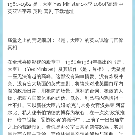
1980-1982 是，大臣 Yes Minister 1-3季 1080P高清 中
英双语字幕 英剧 喜剧 下载地址
庙堂之上的荒诞闹剧：《是，大臣》的英式讽喻与官僚
真相
在全球喜剧影视的殿堂中，1980至1984年播出的《是，
大臣》（Yes Minister）及其续作《是，首相》，无疑是
一座无法逾越的高峰。这部没有狗血情爱、没有炸裂冲
突、没有宏大场面的英式喜剧，将镜头对准英国白厅内
阁的政治日常，用极简的场景、犀利的台词、极致的人
物，把西方官僚体系的虚伪、低效、利己与内耗扒得一
丝不挂。它以新任大臣吉姆·哈克与常务次官汉弗莱·阿普
尔比、私人秘书伯纳德的博弈为核心，在一次次“政策推
行—暗中阻挠—妥协收场”的循环中，上演了一出出庙堂
之上的荒诞闹剧。看似是办公室日常的嬉笑怒骂，实则
是对西方民主政治、官僚体制最辛辣的解构与讽刺，时