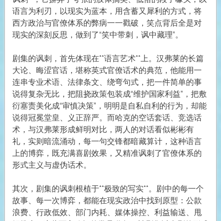
语言为利刃，以现实为蓝本，用含蓄又犀利的方式，将
西方政治与官僚体系的弊病一一戳破，笑点背后全是对
现实的深刻反思，做到了“笑中带刺，讽中藏理”。
剧集的讽刺，首先体现在**语言艺术**上。汉弗莱的长篇
大论、晦涩官话，堪称英式官僚话术的典范，他能用一
连串专业术语、法律条文、绕弯句式，把一件简单的事
说得复杂无比，把阻挠政策包装成“维护国家利益”，把敷
衍塞责美化成“审慎决策”，明明是自私自利的行为，却能
说得冠冕堂皇、义正辞严。而哈克的空话套话、竞选话
术，与汉弗莱形成鲜明对比，两人的对话看似彬彬有
礼，实则暗流涌动，每一句交锋都暗藏算计，这种语言
上的博弈，既充满喜剧效果，又精准讽刺了官僚体系的
形式主义与虚伪话术。
其次，剧集的讽刺根植于**极致的写实**。剧中的每一个
故事、每一次博弈，都能在现实政治中找到原型：公款
浪费、行政低效、部门内耗、媒体操控、利益输送、甩