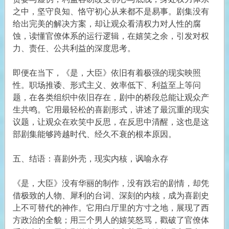
之中，坚守良知、恪守初心从来都不是易事。剧集没有
给出完美的解决方案，却让观众看清权力对人性的腐
蚀，读懂官僚体系的运行逻辑，在嬉笑之余，引发对权
力、责任、公共利益的深度思考。
即便在当下，《是，大臣》依旧有着极强的现实映照
性。职场推诿、形式主义、效率低下、利益至上等问
题，在各类组织中依旧存在，剧中的桥段总能让观众产
生共鸣。它用最轻松的喜剧形式，讲述了最沉重的现实
议题，让观众在欢笑中反思，在反思中清醒，这也是这
部剧集能够跨越时代、经久不衰的根本原因。
五、结语：喜剧外壳，现实内核，讽喻永存
《是，大臣》没有华丽的制作，没有跌宕的剧情，却凭
借极致的人物、犀利的台词、深刻的内核，成为喜剧史
上不可替代的神作。它用白厅里的方寸之地，展现了西
方政治的全貌；用三个男人的嬉笑怒骂，戳破了官僚体