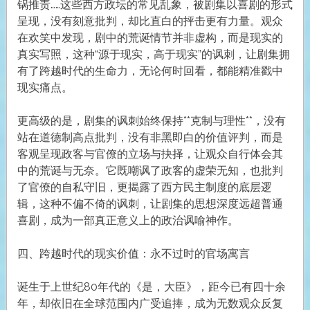
锅推责……这些西方政坛的常见乱象，被剧集以喜剧的形式
呈现，没有刻意批判，却比直白的抨击更有力量。观众
在欢笑中发现，剧中的荒诞情节并非虚构，而是现实的
真实写照，这种“源于现实，高于现实”的讽刺，让剧集拥
有了跨越时代的生命力，无论何时回看，都能精准戳中
现实痛点。
更高级的是，剧集的讽刺始终保持**克制与理性**，没有
站在道德制高点批判，没有非黑即白的价值评判，而是
客观呈现政客与官僚的立场与抉择，让观众自行体会其
中的荒诞与无奈。它既嘲讽了政客的虚荣无知，也批判
了官僚的自私守旧，更揭露了西方民主制度的底层逻
辑，这种不偏不倚的讽刺，让剧集的思想深度远超普通
喜剧，成为一部真正意义上的政治讽喻神作。
四、跨越时代的现实价值：永不过时的官场寓言
诞生于上世纪80年代的《是，大臣》，距今已有四十余
年，却依旧在全球范围内广受追捧，成为无数观众反复