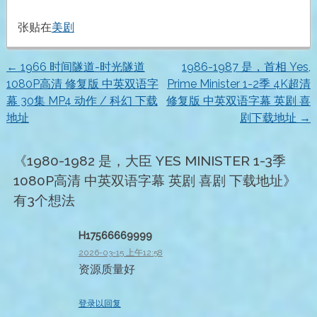
张贴在
美剧
←
1966 时间隧道-时光隧道
1986-1987 是，首相 Yes,
文
1080P高清 修复版 中英双语字
Prime Minister 1-2季 4K超清
幕 30集 MP4 动作 / 科幻 下载
修复版 中英双语字幕 英剧 喜
章
地址
剧下载地址
→
导
《
1980-1982 是，大臣 YES MINISTER 1-3季
航
1080P高清 中英双语字幕 英剧 喜剧 下载地址
》
有3个想法
H17566669999
2026-03-15 上午12:58
资源质量好
登录以回复