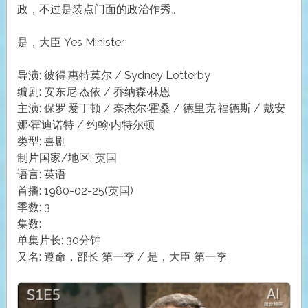
政，不过是装点门面的政治作秀。
是，大臣 Yes Minister
导演: 彼得·惠特莫尔 / Sydney Lotterby
编剧: 安东尼·杰依 / 乔纳森·林恩
主演: 保罗·爱丁顿 / 奈杰尔·霍桑 / 德里克·福德斯 / 戴安
娜·霍迪诺特 / 约翰·内特尔顿
类型: 喜剧
制片国家/地区: 英国
语言: 英语
首播: 1980-02-25(英国)
季数: 3
集数:
单集片长: 30分钟
又名: 遵命，部长 第一季 / 是，大臣 第一季