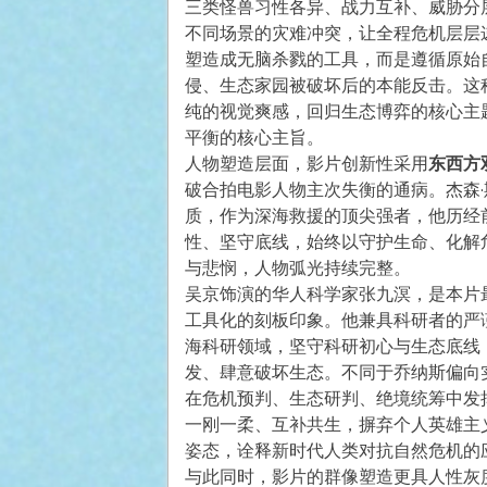
三类怪兽习性各异、战力互补、威胁分
不同场景的灾难冲突，让全程危机层层
塑造成无脑杀戮的工具，而是遵循原始
侵、生态家园被破坏后的本能反击。这
纯的视觉爽感，回归生态博弈的核心主
平衡的核心主旨。
人物塑造层面，影片创新性采用
东西方
破合拍电影人物主次失衡的通病。杰森
质，作为深海救援的顶尖强者，他历经
性、坚守底线，始终以守护生命、化解
与悲悯，人物弧光持续完整。
吴京饰演的华人科学家张九溟，是本片
工具化的刻板印象。他兼具科研者的严
海科研领域，坚守科研初心与生态底线
发、肆意破坏生态。不同于乔纳斯偏向
在危机预判、生态研判、绝境统筹中发
一刚一柔、互补共生，摒弃个人英雄主
姿态，诠释新时代人类对抗自然危机的
与此同时，影片的群像塑造更具人性灰