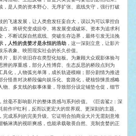
续，是人类的资本野心、无序扩张、底线失守，强行打破
技的飞速发展，让人类愈发狂妄自大，误以为可以掌控自
侵占、将研究变成掠夺、将发展变成破坏。资本为追求利
全，不断试探自然底线、突破生存边界，最终引发无法挽
示，人性的贪婪才是永恒的浩劫
，这一深刻立意，让影片
娱乐表象、映照现实社会的长久价值。
兽片，影片依旧存在类型化短板。为兼顾大众观影体验与
思辨的厚重感，部分人性博弈、生态反思的桥段点到为
工具化，人物弧光单薄，成长轨迹模糊；部分剧情为推进
部分怪兽对决桥段偏向娱乐化、套路化，硬核惊悚质感略
人物、多支线的叙事体量，导致部分设定铺垫仓促，细节
，丝毫不影响影片的整体质感与系列价值。《巨齿鲨2：深
耗前作IP红利，反而以更宏大的世界观、更深刻的主题、
，完成系列的完美升级。它证明合拍商业大片无需刻意堆
酣畅淋漓的视听爽感，也能承载敬畏自然、克制贪婪的正