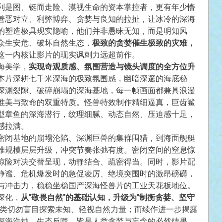
利是图、铤而走险、漠视生命的资本掌控者，更有年少懵
善恶对立、利弊博弈、贪婪与良知的拉扯，让冰冷的深海
的塑造极具现实隐喻，他们并非愚昧无知，而是明知风
众生安危、破坏自然生态，
极致的贪婪催生极致的灾难，
这一内核让影片的现实讽刺力远超前作。
海美学，
实现奇观质感、氛围营造与镜头调度的全方位升
本片深耕七千米深海的极致氛围感，幽暗深邃的海底秘
深渊裂隙、破碎崩塌的深海基地，每一帧画面都兼具浪漫
唯美与致命的双重特质。怪兽特效制作精细逼真，巨齿鲨
型章鱼的深海潜行，纹理细腻、动态自然、压迫感十足，
感拉满。
密闭基地的崩塌沦陷、深渊巨兽的集群围猎，到海面舰艇
难规模层层升级，冲突节奏张弛有度。密闭空间的窒息惊
惊险对决交替呈现，动静结合、疏密得当。同时，影片配
静谧、危机爆发时的急促凌厉、绝境突围时的激昂磅礴，
与冲击力，稳稳坐稳国产深海怪兽片的工业天花板地位。
深化，
从“敬畏自然”的基础认知，升级为“制衡贪婪、坚守
类切勿盲目探索未知、轻视自然力量；而续作进一步揭露
深海浩劫、生态反噬，皆是人类贪婪与妄念的必然结果。