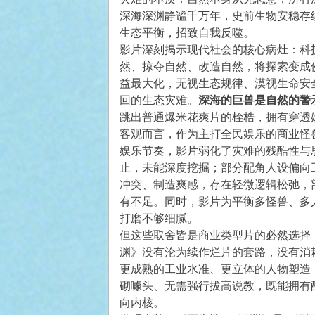
深海深渊静谧千万年，史前生物安稳存
生态平衡，招致自我反噬。
影片深刻揭示现代社会的核心病灶：科
然、掠夺自然、改造自然，将探索变成
益最大化，无视生态规律、漠视生命安
回的生态灾难。
深海的巨兽是自然的警
跳出普通爆米花爽片的桎梏，拥有穿透
客观而言，作为主打全民娱乐的商业怪
娱乐节奏，影片弱化了灾难的残酷性与
止，未能深度挖掘；部分配角人设偏向
冲突、制造爽感，存在轻微逻辑松弛，
有不足。同时，影片为平衡多怪兽、多
打磨不够细腻。
但这些取舍皆是商业类型片的必然选择
渊》没有沦为续作烂片的套路，没有消
更成熟的工业水准、更立体的人物塑造
砌噱头、无需强行拔高说教，既能拥有
向内核。