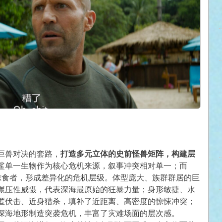
巨兽对决的套路，
打造多元立体的史前怪兽矩阵，构建层
鲨单一生物作为核心危机来源，叙事冲突相对单一；而
掠食者，形成差异化的危机层级。体型庞大、族群群居的巨
碾压性威慑，代表深海最原始的狂暴力量；身形敏捷、水
匿伏击、近身猎杀，填补了近距离、高密度的惊悚冲突；
深海地形制造突袭危机，丰富了灾难场面的层次感。