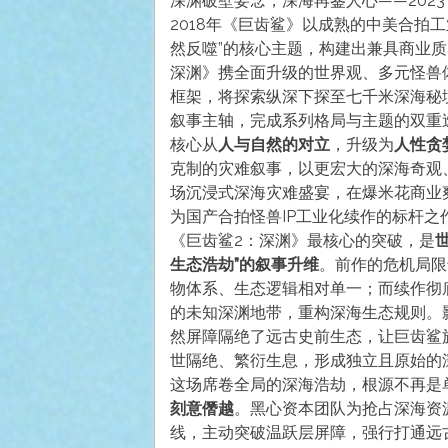
深渊破壁妄念，深海再鉴人心——202
2018年《巨齿鲨》以成熟的中美合拍
然反噬”的核心主题，构建出兼具商业
深渊》携全面升级的世界观、多元怪兽
框架，将探索纵深下探至七千米深海秘
叙事主轴，完成系列格局与主题的双重
核心从
人与自然的对立
，升级为
人性贪
克制的灾难叙事，以更宏大的深海奇观
场沉浸式深海灾难盛宴，在爆米花商业
为国产合拍怪兽IP工业化续作的标杆之
《巨齿鲨2：深渊》最核心的突破，是
生态浩劫”的叙事升维
。前作的危机局限
物体系、生态逻辑相对单一；而续作彻
的未知深渊地带，重构深海生态规则。
然屏障隔绝了远古史前生态，让巨齿鲨
世隔绝、繁衍生息，形成独立且原始的
这场席卷全局的深海浩劫，根源不再是
刻意僭越
。黑心资本团队为抢占深海资
线，主动突破温跃层屏障，强行打通远