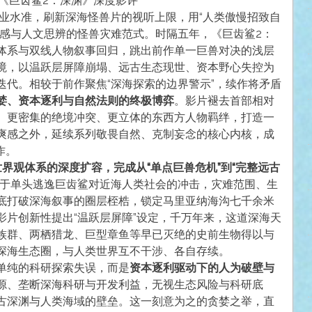
3《巨齿鲨2：深渊》深度影评
工业水准，刷新深海怪兽片的视听上限，用“人类傲慢招致自
质感与人文思辨的怪兽灾难范式。时隔五年，《巨齿鲨2：
体系与双线人物叙事回归，跳出前作单一巨兽对决的浅层
境，以温跃层屏障崩塌、远古生态现世、资本野心失控为
迭代。相较于前作聚焦“深海探索的边界警示”，续作将矛盾
婪、资本逐利与自然法则的终极博弈
。影片褪去首部相对
、更密集的绝境冲突、更立体的东西方人物羁绊，打造一
爽感之外，延续系列敬畏自然、克制妄念的核心内核，成
作。
世界观体系的深度扩容，完成从“单点巨兽危机”到“完整远古
于单头逃逸巨齿鲨对近海人类社会的冲击，灾难范围、生
底打破深海叙事的圈层桎梏，锁定马里亚纳海沟七千余米
影片创新性提出“温跃层屏障”设定，千万年来，这道深海天
族群、两栖猎龙、巨型章鱼等早已灭绝的史前生物得以与
深海生态圈，与人类世界互不干涉、各自存续。
单纯的科研探索失误，而是
资本逐利驱动下的人为破壁与
源、垄断深海科研与开发利益，无视生态风险与科研底
古深渊与人类海域的壁垒。这一刻意为之的贪婪之举，直