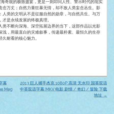
深海奇观的极致盛宴，更是一则叩问人性、警示时代的现实
贪念万丈；自然力量狂暴无情，却不敌人类妄念丛生。影
：人类的文明从不是征服自然的勋章，与自然共生、与万
，才是永续发展的终极真理。
人类不断向深海、深空拓展边界的当下，这部作品以光影
深浅，用最直白的灾难叙事，传递最朴素、最恒久的生存
经久耐看的核心魅力。
语字幕
2013 巨人捕手杰克 1080P 高清 无水印 国英双语
e Meg
中英双语字幕 MKV 电影 剧情 / 奇幻 / 冒险 下载
地址
→