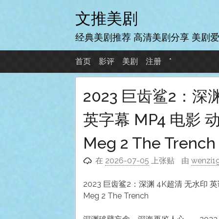
跳
文推美剧
至
内
经典美剧推荐 高清美剧分享 美剧
容
首页
影评
美剧
注册
*
2023 巨齿鲨2：深
英字幕 MP4 电影 动
Meg 2 The Trench
在
2026-07-05
上张贴
由
wenzi1
2023 巨齿鲨2：深渊 4K超清 无水印 英
Meg 2 The Trench