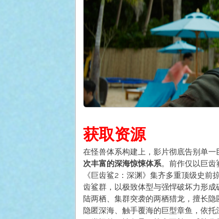
获取资源
在怪兽体系构建上，影片彻底告别单一
次丰富的深海惊悚体系
。前作仅以巨齿
《巨齿鲨2：深渊》集齐多重顶级史前
齿鲨群，以极致体型与强悍破坏力形成
陆两栖、集群突袭的两栖猎龙，擅长隐
隐匿深海、触手覆海的巨型章鱼，依托