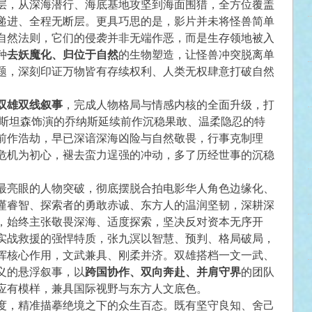
层，从深海潜行、海底基地攻坚到海面围猎，全方位覆盖
递进、全程无断层。更具巧思的是，影片并未将怪兽简单
自然法则，它们的侵袭并非无端作恶，而是生存领地被入
种
去妖魔化、归位于自然
的生物塑造，让怪兽冲突脱离单
题，深刻印证万物皆有存续权利、人类无权肆意打破自然
双雄双线叙事
，完成人物格局与情感内核的全面升级，打
·斯坦森饰演的乔纳斯延续前作沉稳果敢、温柔隐忍的特
前作浩劫，早已深谙深海凶险与自然敬畏，行事克制理
危机为初心，褪去蛮力逞强的冲动，多了历经世事的沉稳
最亮眼的人物突破，彻底摆脱合拍电影华人角色边缘化、
谨睿智、探索者的勇敢赤诚、东方人的温润坚韧，深耕深
，始终主张敬畏深海、适度探索，坚决反对资本无序开
实战救援的强悍特质，张九溟以智慧、预判、格局破局，
挥核心作用，文武兼具、刚柔并济。双雄搭档一文一武、
义的悬浮叙事，以
跨国协作、双向奔赴、并肩守界
的团队
应有模样，兼具国际视野与东方人文底色。
度，精准描摹绝境之下的众生百态。既有坚守良知、舍己