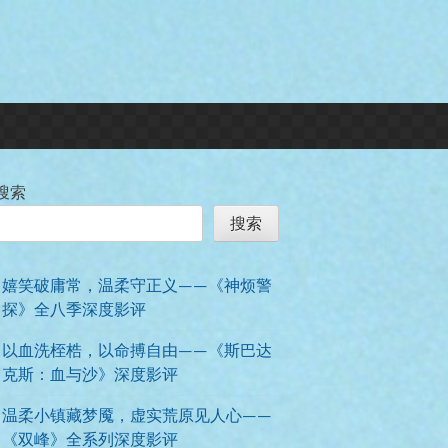
搜索
搜索
嬉笑破庸常，温柔守正义——《神烦警
探》全八季深度影评
以血洗桎梏，以命搏自由——《斯巴达
克斯：血与沙》深度影评
温柔小镇藏梦魇，虚实荒原见人心——
《双峰》全系列深度影评