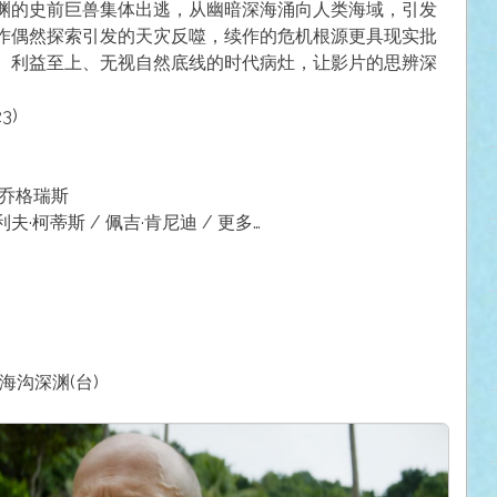
渊的史前巨兽集体出逃，从幽暗深海涌向人类海域，引发
作偶然探索引发的天灾反噬，续作的危机根源更具现实批
、利益至上、无视自然底线的时代病灶，让影片的思辨深
3)
恩·乔格瑞斯
克利夫·柯蒂斯 / 佩吉·肯尼迪 / 更多…
：海沟深渊(台)