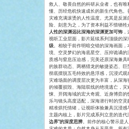
救人、敬畏自然的科研从业者，也有唯
懂、历经危机快速成长的新生代角色。
灾难充满滚烫的人性温度。尤其是反派
险、刻意为之，为了资本利益不惜牺牲
人性的深渊远比深海的深渊更加可怖
，
视听工业层面，影片延续系列顶级的深
级
。相较于前作明暗交错的深海画面，
境、空灵梦幻的海底星空、压抑诡谲的
质感与窒息压迫感，完美还原深海兼具
的族群动态、两栖猎龙的敏捷姿态、巨
彻底摆脱五毛特效的悬浮感，沉浸式观
灾难场面的调度层次更为丰富，从深海
的倾覆损毁、海陆双线的绝境逃亡，灾
悚、开阔海域的宏大奇观、近身博弈的
乐与镜头高度适配，深海潜行时的空灵
精准烘托情绪，让视听体验兼具沉浸感
主题内核上，影片完成系列立意的迭代
边界”的深度思辨
。前作的核心警示是人
灾难的本质：自然本身从无恶意，所有