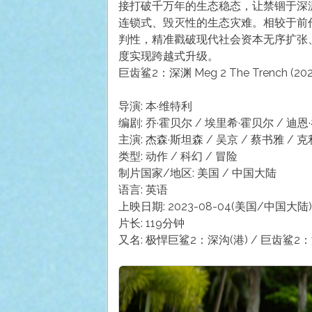
接打破千万年的生态稳态，让禁锢于深
连锁式、毁灭性的生态灾难。相较于前
判性，精准戳破现代社会资本无序扩张
度实现跨越式升级。
巨齿鲨2：深渊 Meg 2 The Trench (202
导演: 本·维特利
编剧: 乔·霍贝尔 / 埃里希·霍贝尔 / 迪
主演: 杰森·斯坦森 / 吴京 / 蔡书雅 / 
类型: 动作 / 科幻 / 冒险
制片国家/地区: 美国 / 中国大陆
语言: 英语
上映日期: 2023-08-04(美国/中国大陆)
片长: 119分钟
又名: 极悍巨鲨2：深沟(港) / 巨齿鲨2