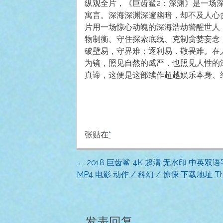
纵观全片，《巨齿鲨2：深渊》是一场
寓言。深海深渊深邃幽暗，却不及人心
片用一场惊心动魄的深海浩劫警醒世人
物制衡、守住探索底线、克制贪婪妄念
破壁易，守界难；逐利易，敬畏难。在
为镜，照见自然的威严，也照见人性的
真谛，这便是这部续作超越娱乐本身、
张贴在
*
←
2018 巨齿鲨 4K 超清 无水印 中英双
文
MP4 电影 动作 / 科幻 / 惊悚 下载地址 Th
章
导
发表回复