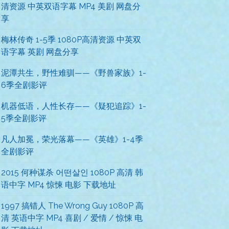
清资源 中英双语字幕 MP4 美剧 网盘分
享
梅林传奇 1-5季 1080P高清资源 中英双
语字幕 英剧 网盘分享
泥潭共生，野性难驯——《野兽家族》1-
6季全剧影评
机器低语，人性长存——《疑犯追踪》1-
5季全剧影评
凡人加冕，荣光落幕——《英雄》1-4季
全剧影评
2015 何种谋杀 어떤살인 1080P 高清 韩
语中字 MP4 惊悚 电影 下载地址
1997 搞错人 The Wrong Guy 1080P 高
清 英语中字 MP4 喜剧 / 爱情 / 惊悚 电