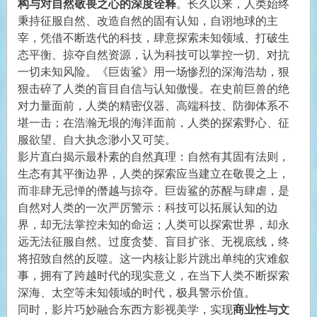
构与对自然敬畏之心的深度诠释
。长久以来，人类始终
秉持征服自然、改造自然的固有认知，自诩地球的主
宰，凭借不断迭代的科技，肆意探索未知领域、打破生
态平衡、掠夺自然资源，认为科技可以掌控一切、对抗
一切未知风险。《巨齿鲨》用一场惨烈的深海浩劫，狠
狠击碎了人类的盲目自信与认知傲慢。在史前巨兽的绝
对力量面前，人类的精密仪器、高端科技、防御体系不
堪一击；在浩瀚无垠的海洋面前，人类的探索野心、征
服欲望、自大执念渺小又可笑。
影片直白揭示最朴素的自然真理：自然有其固有法则，
生态有其平衡边界，人类的探索应当建立在敬畏之上，
而非肆无忌惮的僭越与掠夺。巨齿鲨的苏醒与肆虐，是
自然对人类的一次严厉警示：科技可以拓展认知的边
界，却无法掌控未知的命运；人类可以探索世界，却永
远无法征服自然。过度贪婪、盲目扩张、无视底线，终
将招致自然的反噬。这一内核让影片跳出单纯的灾难叙
事，拥有了跨越时代的现实意义，在当下人类不断探索
深海、太空等未知领域的时代，极具警示价值。
同时，影片巧妙融合东西方影视美学，实现
商业性与文