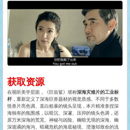
获取资源
在视听美学层面，《巨齿鲨》堪称
深海灾难片的工业标
杆
，重新定义了深海巨兽题材的视觉质感。不同于多数
怪兽片亮色调、直白粗暴的镜头呈现，本片精准拿捏深
海独有的氛围感，以暗沉、深邃、压抑的镜头色调，还
原万米深海的荒芜、神秘与凶险。幽暗无垠的深海、幽
深诡谲的海沟、暗藏危机的海底秘境、澄澈却致命的浅