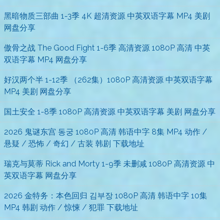
黑暗物质三部曲 1-3季 4K 超清资源 中英双语字幕 MP4 美剧
网盘分享
傲骨之战 The Good Fight 1-6季 高清资源 1080P 高清 中英
双语字幕 MP4 网盘分享
好汉两个半 1-12季 （262集）1080P 高清资源 中英双语字幕
MP4 美剧 网盘分享
国土安全 1-8季 1080P 高清资源 中英双语字幕 美剧 网盘分享
2026 鬼谜东宫 동궁 1080P 高清 韩语中字 8集 MP4 动作 /
悬疑 / 恐怖 / 奇幻 / 古装 韩剧 下载地址
瑞克与莫蒂 Rick and Morty 1-9季 未删减 1080P 高清资源 中
英双语字幕 网盘分享
2026 金特务：本色回归 김부장 1080P 高清 韩语中字 10集
MP4 韩剧 动作 / 惊悚 / 犯罪 下载地址