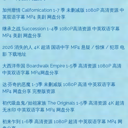
加州靡情 Californication 1-7 季 未删减版 1080P 高清资源 中
英双语字幕 MP4 美剧 网盘分享
继承之战 Succession 1-4季 1080P高清资源 中英双语字幕
MP4 美剧 网盘分享
2026 消失的人 4K 超清 国语中字 MP4 悬疑 / 惊悚 / 犯罪 电
影 下载地址
大西洋帝国 Boardwalk Empire 1-5季 高清资源 1080P 高清
中英双语字幕 MP4网盘分享
达·芬奇的恶魔 1-3季 未删减版 1080P 高清 中英双语字幕
MP4 网盘分享 完整版资源
初代吸血鬼/始祖家族 The Originals 1-5季 高清资源 4K 超清
无水印 中英双语字幕 MP4 网盘分享
初来乍到 1-6季 高清资源 1080P 超清 中英双语字幕 MP4 网