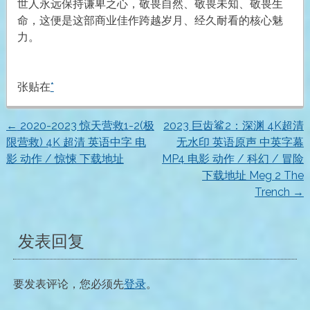
世人永远保持谦卑之心，敬畏自然、敬畏未知、敬畏生
命，这便是这部商业佳作跨越岁月、经久耐看的核心魅
力。
张贴在
*
←
2020-2023 惊天营救1-2(极
2023 巨齿鲨2：深渊 4K超清
文
限营救) 4K 超清 英语中字 电
无水印 英语原声 中英字幕
影 动作 / 惊悚 下载地址
MP4 电影 动作 / 科幻 / 冒险
章
下载地址 Meg 2 The
Trench
→
导
航
发表回复
要发表评论，您必须先
登录
。