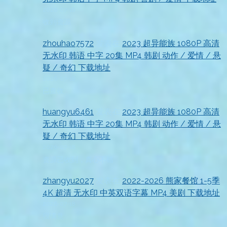
2026-07-18
收到资源
zhouhao7572
发表在
2023 超异能族 1080P 高清
无水印 韩语 中字 20集 MP4 韩剧 动作 / 爱情 / 悬
疑 / 奇幻 下载地址
2026-07-18
已查收
huangyu6461
发表在
2023 超异能族 1080P 高清
无水印 韩语 中字 20集 MP4 韩剧 动作 / 爱情 / 悬
疑 / 奇幻 下载地址
2026-07-18
资源已收到，真心不错
zhangyu2027
发表在
2022-2026 熊家餐馆 1-5季
4K 超清 无水印 中英双语字幕 MP4 美剧 下载地址
2026-07-18
很满意