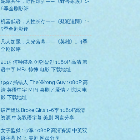
泥潭共生，野性难驯——《野兽家族》1-
6季全剧影评
机器低语，人性长存——《疑犯追踪》1-
5季全剧影评
凡人加冕，荣光落幕——《英雄》1-4季
全剧影评
2015 何种谋杀 어떤살인 1080P 高清 韩
语中字 MP4 惊悚 电影 下载地址
1997 搞错人 The Wrong Guy 1080P 高
清 英语中字 MP4 喜剧 / 爱情 / 惊悚 电
影 下载地址
破产姐妹Broke Girls 1-6季 1080P高清
资源 中英双语字幕 美剧 网盘分享
女子监狱 1-7季 1080P 高清资源 中英双
语字幕 MP4 美剧 网盘分享