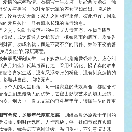
、爱情的纯粹温情。石德宝一生坎坷，历经两段婚姻，独
释父爱与担当。他对无依无靠的养女视如己出、倾尽所
梏，诠释大爱无疆；家人之间相守相伴、彼此包容，困境
锐的矛盾拉扯，只有细水长流的温情治愈。
己之交，勾勒出最淳朴的中国式人情百态。在物质匮乏、
的情感，成为普通人对抗苦难、抵御风雨的底气。剧集告
利财富、功成名就，而是不离不弃的陪伴、始终不变的善
岁月如金”的深层寓意。
淡叙事见深刻人生
。当下多数年代剧偏爱强冲突、虐心纠
《岁月如金》反其道而行之，采用生活化、慢节奏的叙事
情贴合真实生活，没有悬浮夸张的桥段，没有刻意煽情的
，都顺其自然、润物无声。
，每个人的人生起落、每一段家庭的悲欢离合，都贴合时
恰恰是剧集最动人的优势，它褪去影视艺术的加工滤镜，
的岁月烟火中，看见父辈的奋斗与坚守，读懂生活的厚重
细节考究，尽显年代厚重质感
。剧组高度还原数十年间的
活器物，到时代氛围、人情风貌，每一处细节都真实细
代特质。镜头语言克制舒缓、温润质朴，不刻意渲染悲