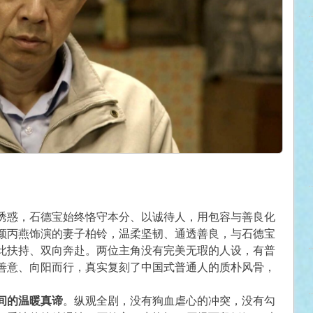
诱惑，石德宝始终恪守本分、以诚待人，用包容与善良化
颜丙燕饰演的妻子柏铃，温柔坚韧、通透善良，与石德宝
此扶持、双向奔赴。两位主角没有完美无瑕的人设，有普
善意、向阳而行，真实复刻了中国式普通人的质朴风骨，
间的温暖真谛
。纵观全剧，没有狗血虐心的冲突，没有勾