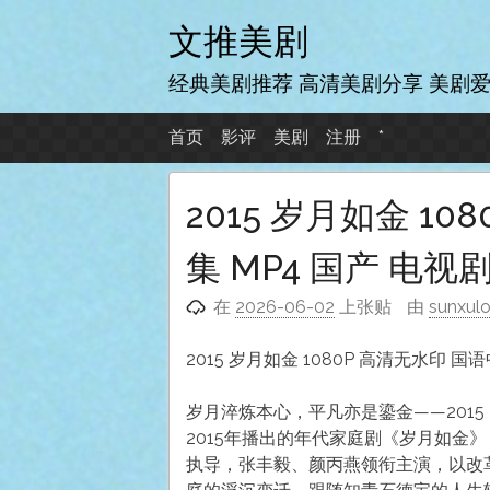
跳
文推美剧
至
内
经典美剧推荐 高清美剧分享 美剧
容
首页
影评
美剧
注册
*
2015 岁月如金 10
集 MP4 国产 电视
在
2026-06-02
上张贴
由
sunxul
2015 岁月如金 1080P 高清无水印 国
岁月淬炼本心，平凡亦是鎏金——201
2015年播出的年代家庭剧《岁月如金
执导，张丰毅、颜丙燕领衔主演，以改