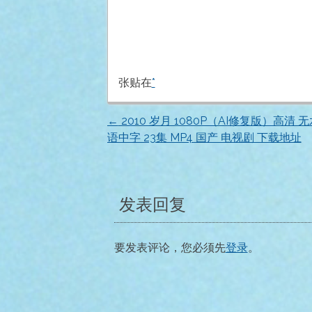
张贴在
*
←
2010 岁月 1080P（AI修复版）高清 
文
语中字 23集 MP4 国产 电视剧 下载地址
章
导
发表回复
航
要发表评论，您必须先
登录
。