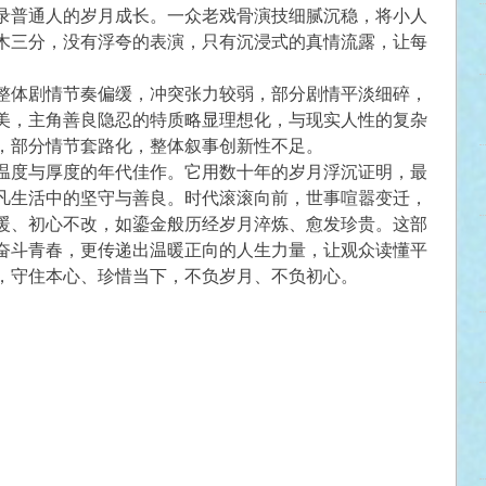
录普通人的岁月成长。一众老戏骨演技细腻沉稳，将小人
木三分，没有浮夸的表演，只有沉浸式的真情流露，让每
整体剧情节奏偏缓，冲突张力较弱，部分剧情平淡细碎，
美，主角善良隐忍的特质略显理想化，与现实人性的复杂
，部分情节套路化，整体叙事创新性不足。
温度与厚度的年代佳作。它用数十年的岁月浮沉证明，最
凡生活中的坚守与善良。时代滚滚向前，世事喧嚣变迁，
暖、初心不改，如鎏金般历经岁月淬炼、愈发珍贵。这部
奋斗青春，更传递出温暖正向的人生力量，让观众读懂平
，守住本心、珍惜当下，不负岁月、不负初心。