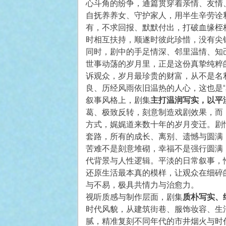
心斗角的纷争，通篇贯穿着亲情、友情
自抚养养女、守护家人，用半生辛劳诠
有，不求回报、默默付出，打破血缘桎
时相互扶持，顺遂时彼此珍惜，没有尖
同时，剧中的手足情深、邻里温情、知
世事动荡的岁月里，正是这份真挚纯粹
诉观众，岁月最珍贵的财富，从不是名
良、历经风雨依旧温热的人心，这也是“
叙事风格上，剧集
主打温润写实，以平
葛、极致反转，刻意制造戏剧效果，而
方式，娓娓道来数十年的岁月变迁。剧
套路，所有的成长、离别、遗憾与圆满
苦难不是刻意堆砌，幸福不是强行圆满
代背景与人性逻辑。平淡的日常叙事，
还原生活最本真的模样，让观众在细碎
与不易，极具共情力与治愈力。
视听质感与制作层面，剧集
质朴写实、
时代风貌，从建筑街巷、服饰妆容、生
腻，精准复刻不同年代的市井烟火与时