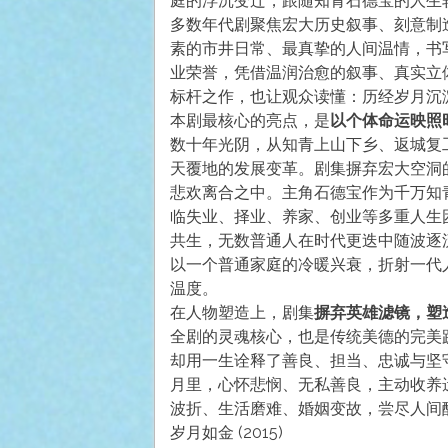
庭的浮沉变迁，跟随知青石德宝的人生
多数年代剧聚焦宏大历史叙事、刻意制
素的市井日常、最真挚的人间温情，书
业荣誉，凭借温润治愈的叙事、真实立
标杆之作，也让观众读懂：历经岁月沉
本剧最核心的亮点，是
以个体命运映照
数十年光阴，从知青上山下乡、返城复
天覆地的发展变革。剧集摒弃宏大空洞
悲欢离合之中。主角石德宝作为千万知
临失业、择业、养家、创业等多重人生
共生，无数普通人在时代更迭中随波逐
以一个普通家庭的冷暖兴衰，折射一代
温度。
在人物塑造上，剧集
摒弃英雄滤镜，塑
全剧的灵魂核心，也是传统美德的完美
却用一生诠释了善良、担当、忠诚与坚
月里，心怀悲悯、无私善良，主动收养
波折、生活磨难、婚姻变故，尝尽人间
岁月如金 (2015)