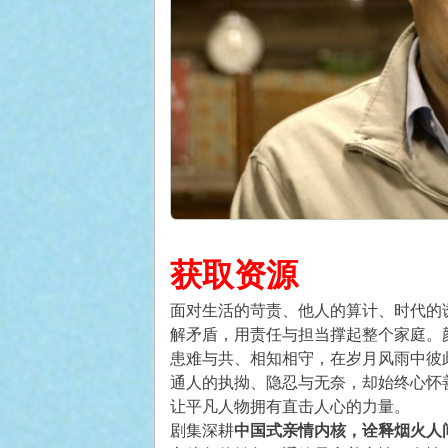
获取资源
面对生活的苛责、他人的算计、时代的
解矛盾，用责任与担当撑起整个家庭。
患难与共、相知相守，在岁月风雨中彼
通人的执拗、隐忍与无奈，却始终心怀
让平凡人物拥有直击人心的力量。
剧集深耕
中国式亲情内核，诠释烟火人