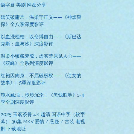
语字幕 美剧 网盘分享
嬉笑破庸常，温柔守正义——《神烦警
探》全八季深度影评
以血洗桎梏，以命搏自由——《斯巴达
克斯：血与沙》深度影评
温柔小镇藏梦魇，虚实荒原见人心——
《双峰》全系列深度影评
红袍囚肉身，不屈破极权——《使女的
故事》1-5季深度影评
静水藏浊，步步沉沦：《黑钱胜地》1-4
季全剧深度影评
2025 玉茗茶骨 4K 超清 国语中字（软字
幕） 36集 MKV 爱情 / 悬疑 / 古装 电视
剧 下载地址