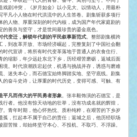
轨迹，串联起一代人的青春、奋斗、离别与坚守。不同于
造戏剧冲突，《岁月如金》以小见大、以情动人，用最朴
写平凡小人物在时代洪流中的人生答卷。剧集斩获多项行
体的人物、厚重深刻的时代内核，成为国产年代家庭剧的
淀的善良与坚守，才是世间最珍贵的鎏金底色。
时代变迁，解锁年代剧的平民叙事新范式
。整部剧集横跨
工，到改革开放、市场经济崛起，完整复刻了中国社会翻
的时代宣讲，将所有时代变革落地于普通人的衣食住行、
青的缩影，年少远赴东北下乡，历经艰苦磨砺，返城后面
困境。时代浪潮跌宕起伏，机遇与挑战并存，诱惑与磨难
流、迷失本心，而石德宝始终脚踏实地、坚守底线。剧集
人的奋斗史诗，让厚重的时代历史，变得可感、可触、有
造平凡而伟大的平民勇者形象
。张丰毅饰演的石德宝，是
践行者。他没有惊天动地的壮举，没有功成名就的辉煌，
守。青年时期，他心怀热忱、质朴纯粹，在艰苦的下乡岁
遗孤，扛起本不属于自己的责任；返城之后，他历经职场
酸甜苦辣，却始终坚守本心、不投机、不取巧、不浮躁。