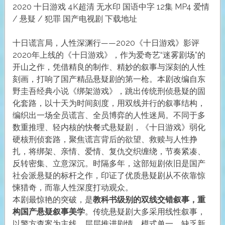
2020 十日游戏 4K超清 无水印 国语中字 12集 MP4 爱情
/ 悬疑 / 犯罪 国产电视剧 下载地址
十日谎言局，人性深渊行——2020《十日游戏》影评
2020年上线的《十日游戏》，作为爱奇艺“迷雾剧场”的
开山之作，凭借精良的制作、精妙的叙事与深刻的人性
刻画，打响了国产精品悬疑剧的第一枪。本剧改编自东
野圭吾经典小说《绑架游戏》，跳出传统刑侦悬疑的固
化套路，以十天为时间刻度，用双线并行的叙事结构，
编织出一场全员谎言、全员博弈的人性迷局。不同于多
数重推理、轻内核的快餐式悬疑剧，《十日游戏》弱化
硬核刑侦套路，聚焦谎言背后的欲望、救赎与人性挣
扎，将绑架、亲情、爱情、复仇交织缠绕，节奏紧凑、
反转密集、立意深沉。时隔多年，这部短剧依旧是国产
社会派悬疑的标杆之作，印证了优质悬疑剧从不依靠惊
悚猎奇，而靠人性深度打动观众。
本剧最惊艳的突破，是
教科书级别的双线交错叙事，重
构国产悬疑叙事美学
。传统悬疑剧大多采用线性叙事，
以警方查案为主线、层层推进剧情，模式单一、缺乏新