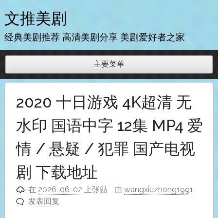
跳
文推美剧
至
内
经典美剧推荐 高清美剧分享 美剧爱好者之家
容
主要菜单
2020 十日游戏 4K超清 无
水印 国语中字 12集 MP4 爱
情 / 悬疑 / 犯罪 国产电视
剧 下载地址
在
2026-06-02
上张贴
由
wangxiuzhong1991
发表回复