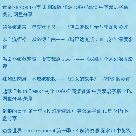
毒枭Narcos 1-3季 未删减版 资源 1080P高清 中英双语字幕
美剧 网盘分享
嬉笑破庸常，温柔守正义——《神烦警探》全八季深度影评
以血洗桎梏，以命搏自由——《斯巴达克斯：血与沙》深度影
评
温柔小镇藏梦魇，虚实荒原见人心——《双峰》全系列深度影
评
红袍囚肉身，不屈破极权——《使女的故事》1-5季深度影评
越狱 Prison Break 1–5季 1080P 高清资源 中英双语字幕 MP4
网盘分享 美剧
豺狼的日子 第一季 4K 超清资源 中英双语字幕 10集 MP4 网
盘分享
边缘世界 The Peripheral 第一季 4K 超清资源 无水印 中英双