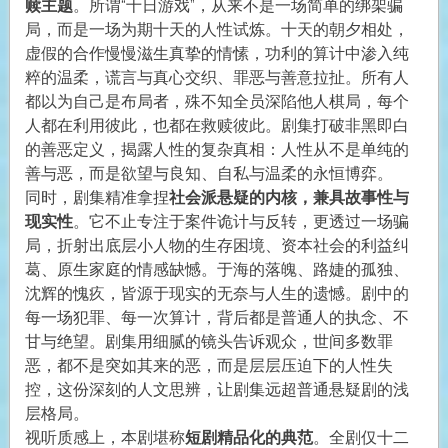
赎主题
。所谓“十日游戏”，从来不是一场简单的绑架骗
局，而是一场为期十天的人性试炼。十天的朝夕相处，
虚假的合作慢慢滋生真挚的情愫，功利的算计中渗入纯
粹的温柔，谎言与真心交织、罪恶与善意拉扯。所有人
都以为自己是布局者，殊不知全员深陷他人棋局，每个
人都在利用彼此，也都在救赎彼此。剧集打破非黑即白
的善恶定义，揭露人性的复杂真相：人性从不是单纯的
善与恶，而是欲望与良知、自私与温柔的永恒博弈。
同时，剧集精准拿捏
社会派悬疑的内核，兼具故事性与
现实性
。它不止专注于案件诡计与反转，更透过一场骗
局，折射出底层小人物的生存困境、资本社会的利益纠
葛、原生家庭的情感缺憾。于海的落魄、路婕的孤独、
沈辉的愧疚，皆源于现实的无奈与人生的遗憾。剧中的
每一场犯罪、每一次算计，背后都是普通人的执念、不
甘与绝望。剧集用细腻的镜头告诉观众，世间多数罪
恶，都不是突如其来的恶，而是层层压迫下的人性失
控，这份深刻的人文思辨，让剧集远超普通悬疑剧的浅
层格局。
视听质感上，本剧堪称
短剧精品化的典范
。全剧仅十二