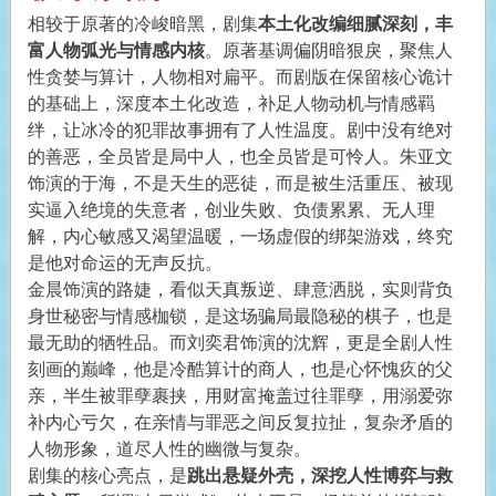
相较于原著的冷峻暗黑，剧集
本土化改编细腻深刻，丰
富人物弧光与情感内核
。原著基调偏阴暗狠戾，聚焦人
性贪婪与算计，人物相对扁平。而剧版在保留核心诡计
的基础上，深度本土化改造，补足人物动机与情感羁
绊，让冰冷的犯罪故事拥有了人性温度。剧中没有绝对
的善恶，全员皆是局中人，也全员皆是可怜人。朱亚文
饰演的于海，不是天生的恶徒，而是被生活重压、被现
实逼入绝境的失意者，创业失败、负债累累、无人理
解，内心敏感又渴望温暖，一场虚假的绑架游戏，终究
是他对命运的无声反抗。
金晨饰演的路婕，看似天真叛逆、肆意洒脱，实则背负
身世秘密与情感枷锁，是这场骗局最隐秘的棋子，也是
最无助的牺牲品。而刘奕君饰演的沈辉，更是全剧人性
刻画的巅峰，他是冷酷算计的商人，也是心怀愧疚的父
亲，半生被罪孽裹挟，用财富掩盖过往罪孽，用溺爱弥
补内心亏欠，在亲情与罪恶之间反复拉扯，复杂矛盾的
人物形象，道尽人性的幽微与复杂。
剧集的核心亮点，是
跳出悬疑外壳，深挖人性博弈与救