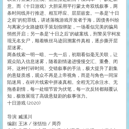
意。而《十日游戏》大胆采用平行蒙太奇双线叙事，两
条时间线并行推进、相互呼应、层层嵌套。一条是“十日
之前”的犯罪线，讲述落魄游戏开发者于海，因债务纠纷
与离家少女路婕联手策划假绑架，一场看似完美的骗局
悄然开启；另一条是“十日之后”的破案线，刑警吴宇柯发
现无名女尸，顺着蛛丝马迹回溯案件真相，逐步撕开层
层迷雾。
两条线索一明一暗、一先一后，初期看似毫无关联，让
观众陷入信息迷雾，随着剧情递进慢慢交汇、重叠、闭
环。这种打碎时间、交错叙事的手法，极大提升了剧集
的悬疑质感，观众不再是上帝视角，而是与角色一同深
陷迷局，在碎片线索中拼凑真相。全程无冗余注水、无
拖沓剧情，每一处细节皆为伏笔，每一次反转都颠覆认
知，极致展现了高级悬疑剧的叙事张力。
十日游戏 (2020)
导演: 臧溪川
编剧: 王沐 / 张恬怡 / 周乔