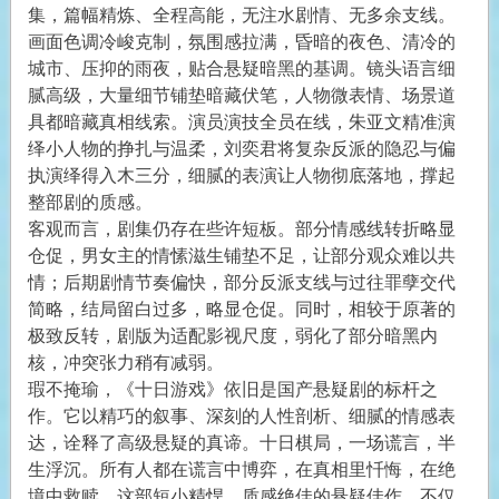
集，篇幅精炼、全程高能，无注水剧情、无多余支线。
画面色调冷峻克制，氛围感拉满，昏暗的夜色、清冷的
城市、压抑的雨夜，贴合悬疑暗黑的基调。镜头语言细
腻高级，大量细节铺垫暗藏伏笔，人物微表情、场景道
具都暗藏真相线索。演员演技全员在线，朱亚文精准演
绎小人物的挣扎与温柔，刘奕君将复杂反派的隐忍与偏
执演绎得入木三分，细腻的表演让人物彻底落地，撑起
整部剧的质感。
客观而言，剧集仍存在些许短板。部分情感线转折略显
仓促，男女主的情愫滋生铺垫不足，让部分观众难以共
情；后期剧情节奏偏快，部分反派支线与过往罪孽交代
简略，结局留白过多，略显仓促。同时，相较于原著的
极致反转，剧版为适配影视尺度，弱化了部分暗黑内
核，冲突张力稍有减弱。
瑕不掩瑜，《十日游戏》依旧是国产悬疑剧的标杆之
作。它以精巧的叙事、深刻的人性剖析、细腻的情感表
达，诠释了高级悬疑的真谛。十日棋局，一场谎言，半
生浮沉。所有人都在谎言中博弈，在真相里忏悔，在绝
境中救赎。这部短小精悍、质感绝佳的悬疑佳作，不仅