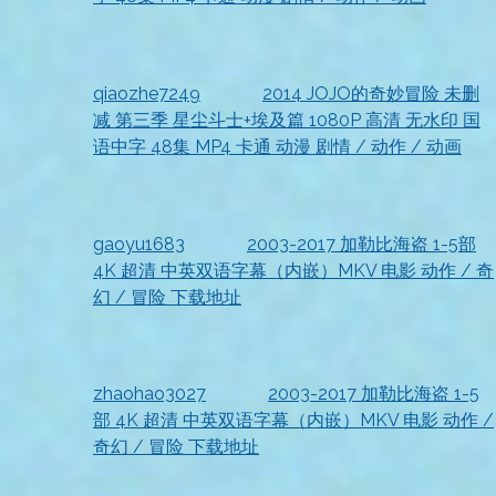
2026-07-18
收到啦
qiaozhe7249
发表在
2014 JOJO的奇妙冒险 未删
减 第三季 星尘斗士+埃及篇 1080P 高清 无水印 国
语中字 48集 MP4 卡通 动漫 剧情 / 动作 / 动画
2026-07-18
很喜欢
gaoyu1683
发表在
2003-2017 加勒比海盗 1-5部
4K 超清 中英双语字幕（内嵌）MKV 电影 动作 / 奇
幻 / 冒险 下载地址
2026-07-18
很满意
zhaohao3027
发表在
2003-2017 加勒比海盗 1-5
部 4K 超清 中英双语字幕（内嵌）MKV 电影 动作 /
奇幻 / 冒险 下载地址
2026-07-18