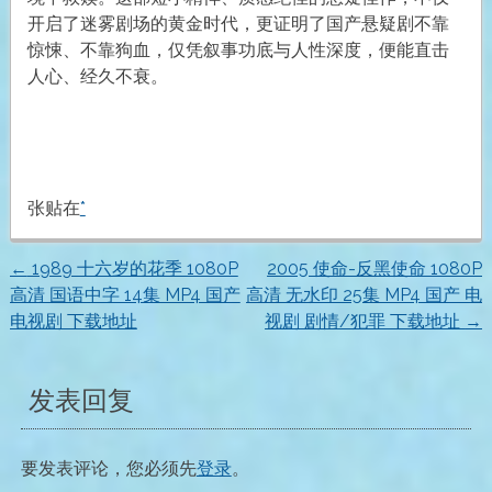
开启了迷雾剧场的黄金时代，更证明了国产悬疑剧不靠
惊悚、不靠狗血，仅凭叙事功底与人性深度，便能直击
人心、经久不衰。
张贴在
*
←
1989 十六岁的花季 1080P
2005 使命-反黑使命 1080P
文
高清 国语中字 14集 MP4 国产
高清 无水印 25集 MP4 国产 电
电视剧 下载地址
视剧 剧情/犯罪 下载地址
→
章
导
发表回复
航
要发表评论，您必须先
登录
。