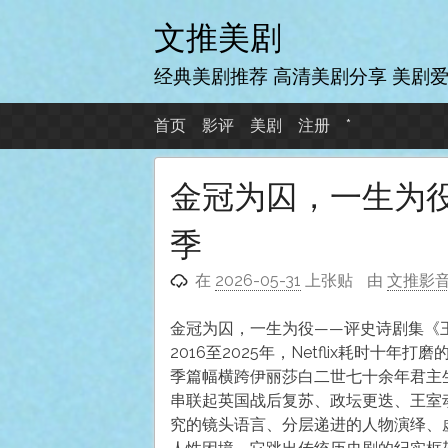
跳
文推美剧
至
内
经典美剧推荐 高清美剧分享 美剧
容
首页
影评
美剧
注册
*
金冠为囚，一生为役
季
在
2026-05-31
上张贴
由
文推影
金冠为囚，一生为役——评史诗剧集《王
2016至2025年，Netflix耗时十年
季篇幅横跨伊丽莎白二世七十余年君主
串联起英国战后复苏、政坛更迭、王室
究的镜头语言、分层递进的人物演绎、