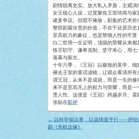
剧情脱离史实、放大私人矛盾，主观演
女王核心人设，过度聚焦王室绯闻与家
诸多争议。但瑕不掩瑜，剧集的艺术价
整部剧最珍贵的价值，不在于还原历史
至高权力的象征，也是禁锢人性的牢笼
白二世用一生证明，顶级的荣耀从来都
恪尽职守、谦卑克制、坚守本心，用七
落幕与新生。
十年六季，《王冠》以极致的美学、细
褪去王室的童话滤镜，让观众看清所有
谓王冠，从来不是成就，而是一生的修
来不是至高无上的权力与荣耀，而是一
烫人性。这便是《王冠》跨越岁月、震
张贴在
影评
←
以科学探边界，以温情渡平行——评经
文
剧《危机边缘》
章