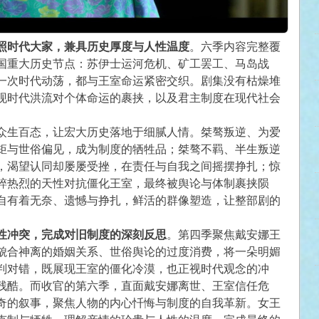
照时代大家，兼具历史厚度与人性温度
。六季内容完整覆
国重大历史节点：苏伊士运河危机、矿工罢工、马岛战
一次时代动荡，都与王室命运紧密交织。剧集没有枯燥堆
现时代洪流对个体命运的裹挟，以及君主制度在现代社会
众生百态，让宏大历史落地于细腻人情。桀骜叛逆、为爱
矩与世俗偏见，成为制度的牺牲品；桀骜不羁、半生叛逆
，渴望认同却屡屡受挫，在责任与自我之间摇摆挣扎；惊
粹热烈的天性对抗僵化王室，最终被舆论与体制裹挟陨
自有着无奈、遗憾与挣扎，鲜活的群像塑造，让整部剧的
性冲突，完成对旧制度的深刻反思
。第四季聚焦戴安娜王
貌合神离的婚姻关系、世俗舆论的过度消费，将一朵明媚
判对错，既展现王室的僵化冷漠，也正视时代观念的冲
残酷。而收官的第六季，直面戴安娜离世、王室信任危
奇的叙事，聚焦人物的内心忏悔与制度的自我革新。女王