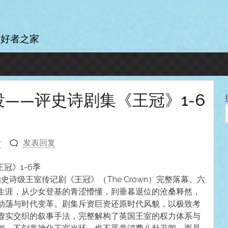
爱好者之家
——评史诗剧集《王冠》1-6
音
发表回复
冠》1-6季
打磨的史诗级王室传记剧《王冠》（The Crown）完整落幕。六
生涯，从少女登基的青涩懵懂，到垂暮退位的沧桑释然，
动荡与时代变革。剧集斥资巨资还原时代风貌，以极致考
虚实交织的叙事手法，完整解构了英国王室的权力体系与