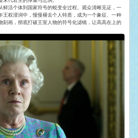
显末代君主的厚重与悲悯。
从鲜活个体到国家符号的蜕变全过程。观众清晰见证，一
年王权浸润中，慢慢褪去个人特质，成为一个象征、一种
物刻画，彻底打破王室人物的符号化滤镜，让高高在上的