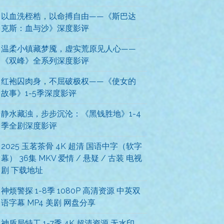
以血洗桎梏，以命搏自由——《斯巴达
克斯：血与沙》深度影评
温柔小镇藏梦魇，虚实荒原见人心——
《双峰》全系列深度影评
红袍囚肉身，不屈破极权——《使女的
故事》1-5季深度影评
静水藏浊，步步沉沦：《黑钱胜地》1-4
季全剧深度影评
2025 玉茗茶骨 4K 超清 国语中字（软字
幕） 36集 MKV 爱情 / 悬疑 / 古装 电视
剧 下载地址
神烦警探 1-8季 1080P 高清资源 中英双
语字幕 MP4 美剧 网盘分享
神盾局特工 1-7季 4K 超清资源 无水印