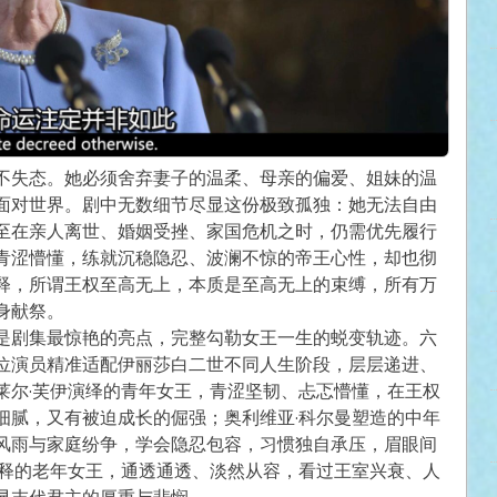
不失态。她必须舍弃妻子的温柔、母亲的偏爱、姐妹的温
面对世界。剧中无数细节尽显这份极致孤独：她无法自由
至在亲人离世、婚姻受挫、家国危机之时，仍需优先履行
青涩懵懂，练就沉稳隐忍、波澜不惊的帝王心性，却也彻
释，所谓王权至高无上，本质是至高无上的束缚，所有万
身献祭。
是剧集最惊艳的亮点，完整勾勒女王一生的蜕变轨迹。六
位演员精准适配伊丽莎白二世不同人生阶段，层层递进、
莱尔·芙伊演绎的青年女王，青涩坚韧、忐忑懵懂，在王权
细腻，又有被迫成长的倔强；奥利维亚·科尔曼塑造的中年
风雨与家庭纷争，学会隐忍包容，习惯独自承压，眉眼间
诠释的老年女王，通透通透、淡然从容，看过王室兴衰、人