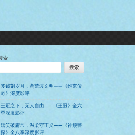
搜索
搜索
斧钺刻岁月，蛮荒渡文明——《维京传
奇》深度影评
王冠之下，无人自由——《王冠》全六
季深度影评
嬉笑破庸常，温柔守正义——《神烦警
探》全八季深度影评