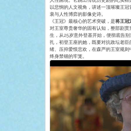
人性困境。它跳出传统历史剧的纪实框
以悲悯的人文视角，讲述一顶璀璨王冠
衰与人性博弈的影像史诗。
《王冠》最核心的艺术突破，是
将王冠
对王室尊贵奢华的固有认知，整部剧贯
生，从25岁意外登基开始，便彻底告
扎，初登王座的她，既要对抗政坛老臣
绪、压抑爱恨悲欢，在森严的王室规则
终身禁锢的牢笼。