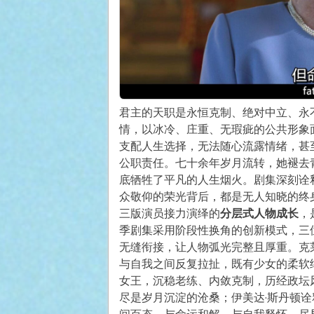
君主的天职是永恒克制、绝对中立、永
情，以冰冷、庄重、无瑕疵的公共形象
支配人生选择，无法随心流露情绪，甚
公职责任。七十余年岁月流转，她褪去
底牺牲了平凡的人生烟火。剧集深刻诠
众敬仰的荣光背后，都是无人知晓的终
三版演员接力演绎的
分层式人物成长
，
季剧集采用阶段性换角的创新模式，三
无缝衔接，让人物弧光完整且厚重。克
与自我之间反复拉扯，既有少女的柔软
女王，沉稳老练、内敛克制，历经政坛
尽是岁月沉淀的沧桑；伊美达·斯丹顿