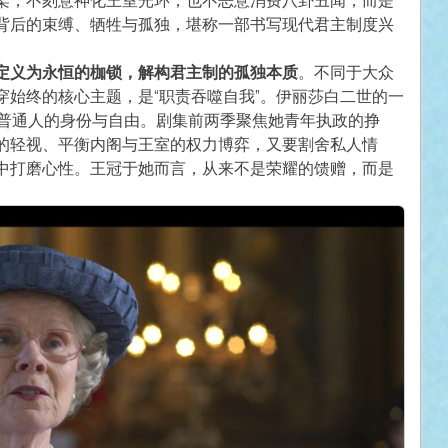
架，不刻意神化王室光环，也不恶意消费八卦丑闻，而是
背后的束缚、牺牲与孤独，堪称一部书写现代君主制度兴
定义为永恒的枷锁，解构君主制的孤独本质
。不同于大众
穿始终的核心主题，是“职责吞噬自我”。伊丽莎白二世的一
别普通人的身份与自由。剧集前两季聚焦她青年执政的挣
的轻视、平衡内阁与王室的权力博弈，又要割舍私人情
中打磨心性。王冠于她而言，从来不是荣耀的馈赠，而是