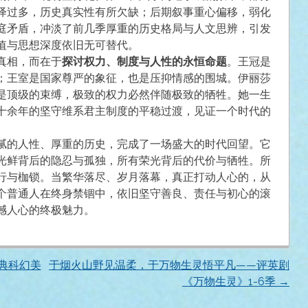
绎过多，历史真实性有所欠缺；后期叙事重心偏移，弱化
庭矛盾，冲淡了前几季厚重的历史格局与人文思辨，引发
值与思想深度依旧无可替代。
真相，而在于
探讨权力、制度与人性的永恒命题
。王冠是
；王室是国家尊严的象征，也是压抑情感的围城。伊丽莎
是顶级的束缚，极致的权力必然伴随极致的牺牲。她一生
十余年的坚守维系君主制度的平稳过渡，见证一个时代的
腻的人性、厚重的历史，完成了一场盛大的时代回望。它
光鲜背后的隐忍与孤独，所有荣光背后的代价与牺牲。所
行与枷锁。当繁华落尽、岁月落幕，真正打动人心的，从
个普通人在终身禁锢中，依旧坚守善良、责任与初心的滚
撼人心的终极魅力。
典科幻美
于烟火山野见温柔，于万物生灵悟平凡——评英剧
《万物生灵》1-6季
→