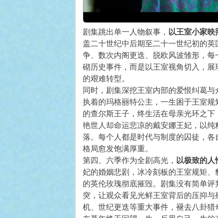
剧集跳出单一人物叙事，
以王室小家映
盖二十世纪中后期至二十一世纪初的英
争、数次内阁更迭、脱欧风波雏形，每
砌历史事件，而是以王室视角切入，展
的艰难转型。
同时，剧集深挖王室内部的爱恨纠葛与
执着的玛格丽特公主，一生困于王室规
的查尔斯王子，终生活在母亲光环之下
艳世人却命运悲凉的戴安娜王妃，以纯
落。每个人都是时代与制度的囚徒，各
格局愈发饱满厚重。
第四、六季作为全剧高光，
以极致的人
妃的婚姻悲剧，冰冷刻板的王室规矩、
的英伦玫瑰彻底摧毁。剧集没有简单评
突，让观众看见光鲜王室背后的压抑与
机、世纪更迭等重大事件，褪去八卦猎