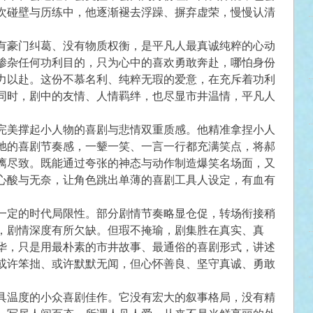
次碰壁与历练中，他逐渐褪去浮躁、摒弃虚荣，慢慢认清
有豪门纠葛、没有物质权衡，是平凡人最真诚纯粹的心动
掺杂任何功利目的，只为心中的喜欢勇敢奔赴，哪怕身份
力以赴。这份不慕名利、纯粹无瑕的爱意，在充斥着功利
同时，剧中的友情、人情羁绊，也尽显市井温情，平凡人
完美撑起小人物的喜剧与悲情双重质感。他精准拿捏小人
弛的喜剧节奏感，一颦一笑、一言一行都充满笑点，将郝
漓尽致。既能通过夸张的神态与动作制造爆笑名场面，又
心酸与无奈，让角色跳出单薄的喜剧工具人设定，有血有
一定的时代局限性。部分剧情节奏略显仓促，转场衔接稍
，剧情深度有所欠缺。但瑕不掩瑜，剧集胜在真实、真
华，只是用最朴素的市井故事、最通俗的喜剧形式，讲述
或许笨拙、或许默默无闻，但心怀善良、坚守真诚、勇敢
具温度的小众喜剧佳作。它没有宏大的叙事格局，没有精