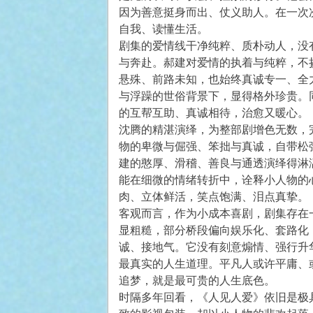
因为善意挺身而出、仗义助人。在一次
自我、读懂生活。
剧集的爱情线干净纯粹、质朴动人，没
与奔赴。郝建对爱情的执着与纯粹，不
悬殊、前路未知，也始终真诚专一、全
与浮躁的世俗背景下，显得格外珍贵。
的互帮互助、真诚相待，治愈又暖心。
沈腾的精湛演绎，为整部剧增色无数，
物的卑微与倔强、笨拙与真诚，自带松
建的憨厚、滑稽、善良与通透演绎得淋
能在细微的情绪转折中，诠释小人物的
肉、立体鲜活，笑点饱满、泪点真挚。
客观而言，作为小成本喜剧，剧集存在
显粗糙，部分桥段偏向娱乐化、套路化
诚、接地气。它没有刻意煽情、强行升
最真实的人生道理。平凡人或许平庸、
追梦，就是最可贵的人生底色。
时隔多年回看，《人见人爱》依旧是极