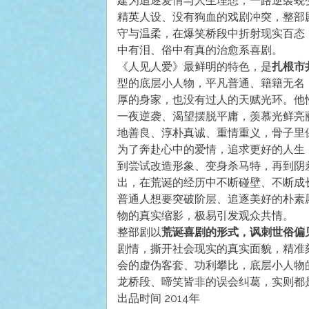
建为追逐爱情与人生理想，一路逆袭蜕
精英人设、没有狗血的戏剧冲突，整部
守与温柔，在爆笑桥段中折射现实百态
中有泪、俗中有真的治愈系喜剧。
《人见人爱》最鲜明的特色，是
扎根市
型的底层小人物，平凡普通、籍籍无名
厚的身家，也没有过人的天赋光环。他
一夜逆袭、渴望摆脱平庸，羡慕光鲜亮
地善良、淳朴真诚、重情重义，骨子里
为了奔赴心中的爱情，追求更好的人生
到尝试改造形象、变身杀马特，再到阴
出，在荒诞的经历中不断碰壁、不断成
普通人想要突破阶层、追逐美好的朴素
物的真实缩影，极易引发观众共情。
整部剧以
荒诞喜剧的形式，讽刺世俗偏
剧情，撕开社会现实的真实面貌，精准
会的虚伪客套、功利攀比，底层小人物
龙桥段、啼笑皆非的误会纠葛，实则都
出品时间 2014年