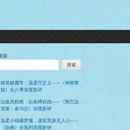
搜索
搜索
嬉笑破庸常，温柔守正义——《神烦警
探》全八季深度影评
以血洗桎梏，以命搏自由——《斯巴达
克斯：血与沙》深度影评
温柔小镇藏梦魇，虚实荒原见人心——
《双峰》全系列深度影评