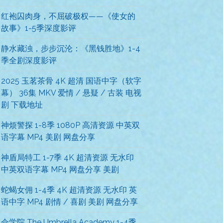
红袍囚肉身，不屈破极权——《使女的
故事》1-5季深度影评
静水藏浊，步步沉沦：《黑钱胜地》1-4
季全剧深度影评
2025 玉茗茶骨 4K 超清 国语中字（软字
幕） 36集 MKV 爱情 / 悬疑 / 古装 电视
剧 下载地址
神烦警探 1-8季 1080P 高清资源 中英双
语字幕 MP4 美剧 网盘分享
神盾局特工 1-7季 4K 超清资源 无水印
中英双语字幕 MP4 网盘分享 美剧
蛇蝎女佣 1-4季 4K 超清资源 无水印 英
语中字 MP4 剧情 / 喜剧 美剧 网盘分享
伞学院 The Umbrella Academy 1-4季