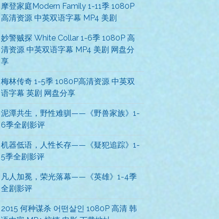
摩登家庭Modern Family 1-11季 1080P
高清资源 中英双语字幕 MP4 美剧
妙警贼探 White Collar 1-6季 1080P 高
清资源 中英双语字幕 MP4 美剧 网盘分
享
梅林传奇 1-5季 1080P高清资源 中英双
语字幕 英剧 网盘分享
泥潭共生，野性难驯——《野兽家族》1-
6季全剧影评
机器低语，人性长存——《疑犯追踪》1-
5季全剧影评
凡人加冕，荣光落幕——《英雄》1-4季
全剧影评
2015 何种谋杀 어떤살인 1080P 高清 韩