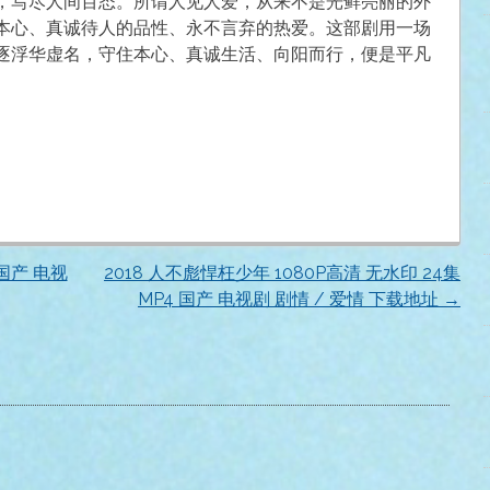
，写尽人间百态。所谓人见人爱，从来不是光鲜亮丽的外
本心、真诚待人的品性、永不言弃的热爱。这部剧用一场
逐浮华虚名，守住本心、真诚生活、向阳而行，便是平凡
 国产 电视
2018 人不彪悍枉少年 1080P高清 无水印 24集
MP4 国产 电视剧 剧情 / 爱情 下载地址
→