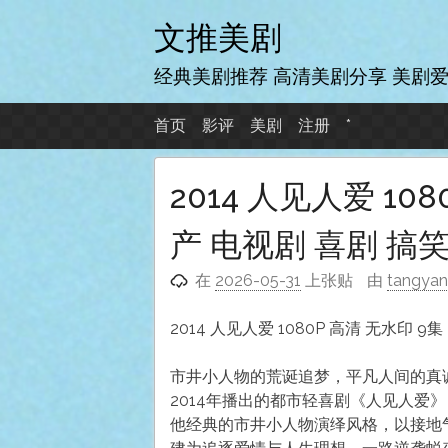
跳
文推美剧
至
内
经典美剧推荐 高清美剧分享 美剧
容
首页
影评
美剧
注册
*
2014 人见人爱 108
产 电视剧 喜剧 搞
在
2026-05-31
上张贴
由
tangya
2014 人见人爱 1080P 高清 无水印 9
市井小人物的荒诞追梦，平凡人间的真诚
2014年播出的都市轻喜剧《人见人爱
他经典的市井小人物演绎风格，以接地