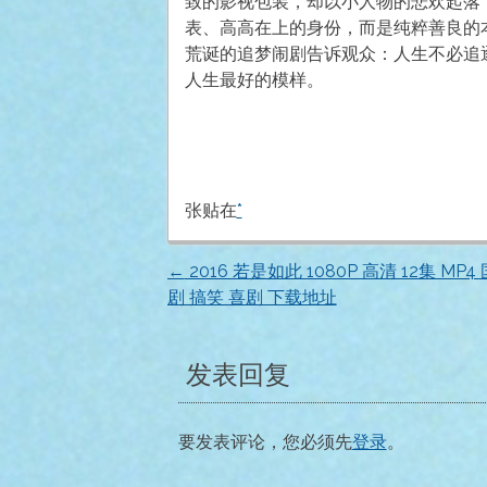
致的影视包装，却以小人物的悲欢起落
表、高高在上的身份，而是纯粹善良的
荒诞的追梦闹剧告诉观众：人生不必追
人生最好的模样。
张贴在
*
←
2016 若是如此 1080P 高清 12集 MP4
文
剧 搞笑 喜剧 下载地址
章
发表回复
导
航
要发表评论，您必须先
登录
。