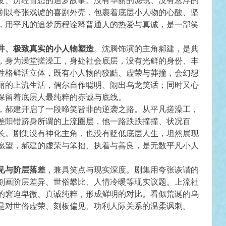
变、历经百态的追梦故事。没有华丽的滤镜、没有悬浮的
剧以夸张戏谑的喜剧外壳，包裹着底层小人物的心酸、坚
，用平凡的追梦历程诠释普通人的热爱与真诚，是一部笑
井、极致真实的小人物塑造
。沈腾饰演的主角郝建，是典
，身为澡堂搓澡工，身处社会底层，没有光鲜的身份、丰
性格鲜活立体，既有小人物的狡黠、虚荣与莽撞，会幻想
丽的上流生活，偶尔自作聪明、闹出乌龙笑话；同时又心
保留着底层人最纯粹的赤诚与底线。
，郝建开启了一段啼笑皆非的逆袭之路。从平凡搓澡工，
差阳错跻身所谓的上流圈层，他一路跌跌撞撞、状况百
长。剧集没有神化主角，也没有贬低底层人生，坦然展现
愿望，郝建的虚荣与笨拙、执着与善良，是无数平凡小人
见与阶层落差
，兼具笑点与现实深度。剧集用夸张诙谐的
刻画阶层差异、世俗攀比、人情冷暖等现实议题。上流社
的窘迫卑微、真诚纯粹，形成鲜明的对比。看似荒诞的乌
是对世俗虚荣、刻板偏见、功利人际关系的温柔讽刺。