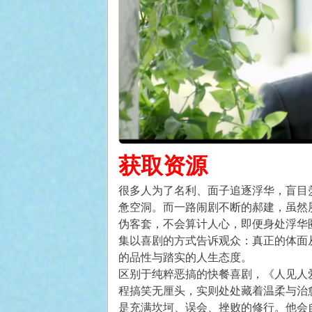
获取资源
很多人为了名利、面子追逐浮华，盲目
惫空洞。而一路闹剧不断的郝建，虽然
伪客套，不会算计人心，即便身处浮华
集以喜剧的方式告诉观众：真正的体面
的品性与踏实的人生态度。
区别于纯粹恶搞的快餐喜剧，《人见人
程搞笑无厘头，实则处处藏着温柔与治
是充满坎坷、误会、挫败的修行。他会