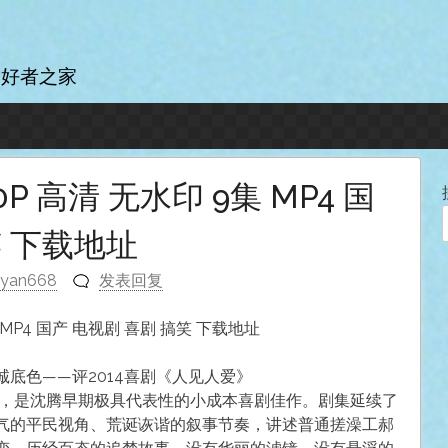
爱好者之家
0P 高清 无水印 9集 MP4 国
笑 下载地址
nyan668
发表回复
集 MP4 国产 电视剧 喜剧 搞笑 下载地址
底色——评2014喜剧《人见人爱》
》，是沈腾早期极具代表性的小成本喜剧佳作。剧集延续了
气的平民视角、荒诞诙谐的叙事节奏，讲述普通搓澡工郝