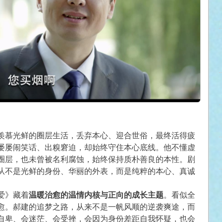
羡慕光鲜的圈层生活，丢弃本心、迎合世俗，最终活得疲
屡屡闹笑话、出糗窘迫，却始终守住本心底线。他不懂虚
圈层，也未曾被名利腐蚀，始终保持质朴善良的本性。剧
从不是光鲜的身份、华丽的外表，而是纯粹的本心、真诚
爱》藏着
温暖治愈的温情内核与正向的成长主题
。看似全
愈。郝建的追梦之路，从来不是一帆风顺的逆袭爽途，而
自卑、会迷茫、会受挫，会因为身份差距自我怀疑，也会