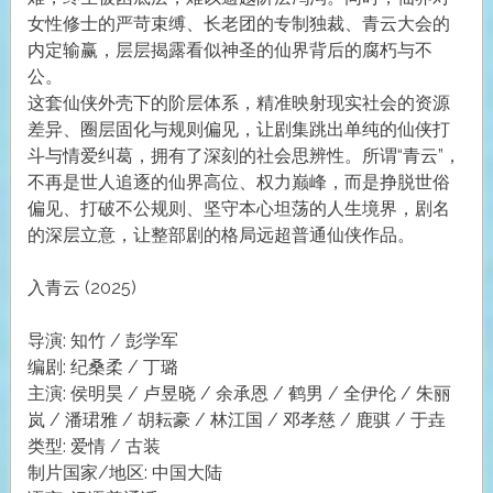
女性修士的严苛束缚、长老团的专制独裁、青云大会的
内定输赢，层层揭露看似神圣的仙界背后的腐朽与不
公。
这套仙侠外壳下的阶层体系，精准映射现实社会的资源
差异、圈层固化与规则偏见，让剧集跳出单纯的仙侠打
斗与情爱纠葛，拥有了深刻的社会思辨性。所谓“青云”，
不再是世人追逐的仙界高位、权力巅峰，而是挣脱世俗
偏见、打破不公规则、坚守本心坦荡的人生境界，剧名
的深层立意，让整部剧的格局远超普通仙侠作品。
入青云 (2025)
导演: 知竹 / 彭学军
编剧: 纪桑柔 / 丁璐
主演: 侯明昊 / 卢昱晓 / 余承恩 / 鹤男 / 全伊伦 / 朱丽
岚 / 潘珺雅 / 胡耘豪 / 林江国 / 邓孝慈 / 鹿骐 / 于垚
类型: 爱情 / 古装
制片国家/地区: 中国大陆