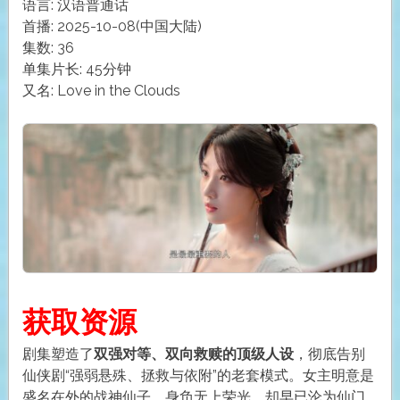
语言: 汉语普通话
首播: 2025-10-08(中国大陆)
集数: 36
单集片长: 45分钟
又名: Love in the Clouds
获取资源
剧集塑造了
双强对等、双向救赎的顶级人设
，彻底告别
仙侠剧“强弱悬殊、拯救与依附”的老套模式。女主明意是
盛名在外的战神仙子，身负无上荣光，却早已沦为仙门