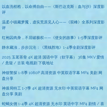
以血洗桎梏，以命搏自由——《斯巴达克斯：血与沙》深度影
评
温柔小镇藏梦魇，虚实荒原见人心——《双峰》全系列深度影
评
红袍囚肉身，不屈破极权——《使女的故事》1-5季深度影评
静水藏浊，步步沉沦：《黑钱胜地》1-4季全剧深度影评
2025 玉茗茶骨 4K 超清 国语中字（软字幕） 36集 MKV 爱情
/ 悬疑 / 古装 电视剧 下载地址
神烦警探 1-8季 1080P 高清资源 中英双语字幕 MP4 美剧 网
盘分享
神盾局特工 1-7季 4K 超清资源 无水印 中英双语字幕 MP4 网
盘分享 美剧
蛇蝎女佣 1-4季 4K 超清资源 无水印 英语中字 MP4 剧情 / 喜