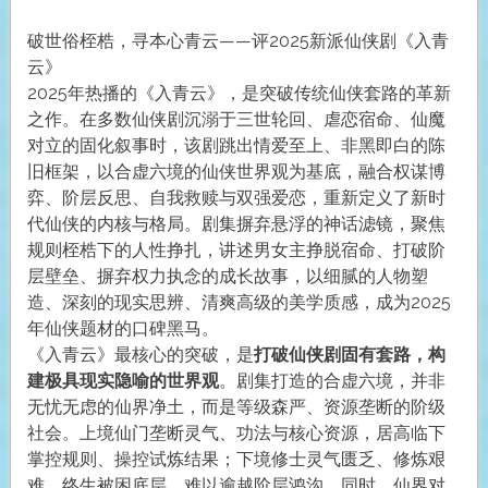
破世俗桎梏，寻本心青云——评2025新派仙侠剧《入青
云》
2025年热播的《入青云》，是突破传统仙侠套路的革新
之作。在多数仙侠剧沉溺于三世轮回、虐恋宿命、仙魔
对立的固化叙事时，该剧跳出情爱至上、非黑即白的陈
旧框架，以合虚六境的仙侠世界观为基底，融合权谋博
弈、阶层反思、自我救赎与双强爱恋，重新定义了新时
代仙侠的内核与格局。剧集摒弃悬浮的神话滤镜，聚焦
规则桎梏下的人性挣扎，讲述男女主挣脱宿命、打破阶
层壁垒、摒弃权力执念的成长故事，以细腻的人物塑
造、深刻的现实思辨、清爽高级的美学质感，成为2025
年仙侠题材的口碑黑马。
《入青云》最核心的突破，是
打破仙侠剧固有套路，构
建极具现实隐喻的世界观
。剧集打造的合虚六境，并非
无忧无虑的仙界净土，而是等级森严、资源垄断的阶级
社会。上境仙门垄断灵气、功法与核心资源，居高临下
掌控规则、操控试炼结果；下境修士灵气匮乏、修炼艰
难，终生被困底层，难以逾越阶层鸿沟。同时，仙界对