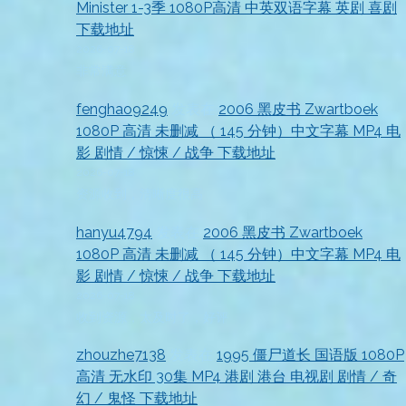
Minister 1-3季 1080P高清 中英双语字幕 英剧 喜剧
下载地址
2026-07-18
非常满意
fenghao9249
发表在
2006 黑皮书 Zwartboek
1080P 高清 未删减 （ 145 分钟）中文字幕 MP4 电
影 剧情 / 惊悚 / 战争 下载地址
2026-07-18
资源收到，清晰度很高
hanyu4794
发表在
2006 黑皮书 Zwartboek
1080P 高清 未删减 （ 145 分钟）中文字幕 MP4 电
影 剧情 / 惊悚 / 战争 下载地址
2026-07-18
收到资源，太及时了，好评
zhouzhe7138
发表在
1995 僵尸道长 国语版 1080P
高清 无水印 30集 MP4 港剧 港台 电视剧 剧情 / 奇
幻 / 鬼怪 下载地址