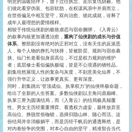
明意的温暖陪伴下，放下过往执念、走出复仇阴霾。他
们彼此看穿伪装、包容软肋，在权谋风浪中并肩而立，
在世俗偏见中相互坚守，双向治愈、彼此成就，诠释了
成年人最理想的爱情模样。
相较于传统仙侠剧的极致虐恋与宿命捆绑，《入青云》
的叙事内核更加通透治愈，
重构了仙侠剧的成长与价值
体系
。整部剧没有绝对的正邪对立，没有天生的反派恶
人，每个人物的挣扎与抉择，皆被阶层、规则与宿命裹
挟。仙门长老看似身居高位，不过是权力规则的维护
者；底层修士看似偏执极端，皆是不公境遇的牺牲品。
剧集坦然展现人性的复杂与灰度，不刻意美化仙界，不
强行升华正义，让故事更真实、更有深度。
同时，剧集跳出“登顶成仙、执掌权力”的仙侠终极命题，
给出了全新的人生答案。多数仙侠剧以主角问鼎巅峰、
执掌三界为圆满结局，而《入青云》的结局极具颠覆
性。男女主历经重重博弈、看透权力虚妄，最终放弃至
高仙位、挣脱世俗枷锁，选择归隐山林、随心而活。这
份结局并非消极躺平，而是历经千帆后的通透释然，是
对内卷纷争的突围，对本心自由的坚守，精准契合当代