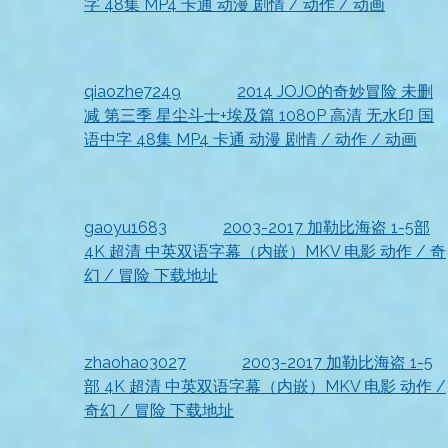
字 48集 MP4 卡通 动漫 剧情 / 动作 / 动画
2026-07-18
收到啦
qiaozhe7249
发表在
2014 JOJO的奇妙冒险 未删
减 第三季 星尘斗士+埃及篇 1080P 高清 无水印 国
语中字 48集 MP4 卡通 动漫 剧情 / 动作 / 动画
2026-07-18
很喜欢
gaoyu1683
发表在
2003-2017 加勒比海盗 1-5部
4K 超清 中英双语字幕（内嵌）MKV 电影 动作 / 奇
幻 / 冒险 下载地址
2026-07-18
很满意
zhaohao3027
发表在
2003-2017 加勒比海盗 1-5
部 4K 超清 中英双语字幕（内嵌）MKV 电影 动作 /
奇幻 / 冒险 下载地址
2026-07-18