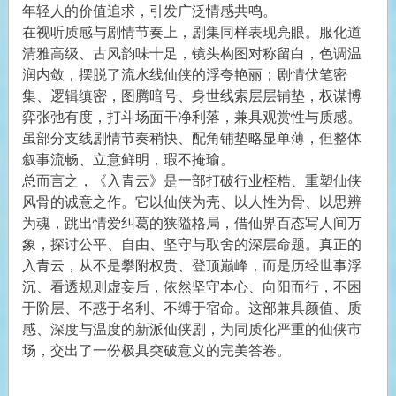
年轻人的价值追求，引发广泛情感共鸣。
在视听质感与剧情节奏上，剧集同样表现亮眼。服化道
清雅高级、古风韵味十足，镜头构图对称留白，色调温
润内敛，摆脱了流水线仙侠的浮夸艳丽；剧情伏笔密
集、逻辑缜密，图腾暗号、身世线索层层铺垫，权谋博
弈张弛有度，打斗场面干净利落，兼具观赏性与质感。
虽部分支线剧情节奏稍快、配角铺垫略显单薄，但整体
叙事流畅、立意鲜明，瑕不掩瑜。
总而言之，《入青云》是一部打破行业桎梏、重塑仙侠
风骨的诚意之作。它以仙侠为壳、以人性为骨、以思辨
为魂，跳出情爱纠葛的狭隘格局，借仙界百态写人间万
象，探讨公平、自由、坚守与取舍的深层命题。真正的
入青云，从不是攀附权贵、登顶巅峰，而是历经世事浮
沉、看透规则虚妄后，依然坚守本心、向阳而行，不困
于阶层、不惑于名利、不缚于宿命。这部兼具颜值、质
感、深度与温度的新派仙侠剧，为同质化严重的仙侠市
场，交出了一份极具突破意义的完美答卷。