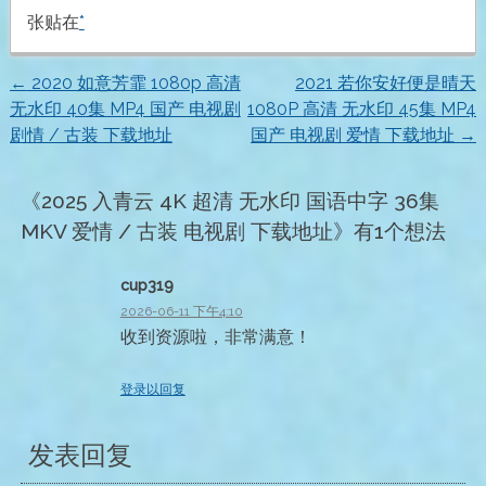
张贴在
*
←
2020 如意芳霏 1080p 高清
2021 若你安好便是晴天
文
无水印 40集 MP4 国产 电视剧
1080P 高清 无水印 45集 MP4
剧情 / 古装 下载地址
国产 电视剧 爱情 下载地址
→
章
导
《
2025 入青云 4K 超清 无水印 国语中字 36集
MKV 爱情 / 古装 电视剧 下载地址
》有1个想法
航
cup319
2026-06-11 下午4:10
收到资源啦，非常满意！
登录以回复
发表回复