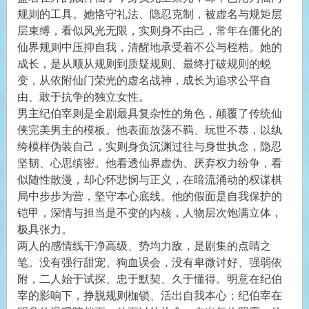
规则的工具。她恪守礼法、隐忍克制，被虚名与规矩层
层束缚，看似风光无限，实则身不由己，常年在僵化的
仙界规则中压抑自我，清醒地承受着不公与桎梏。她的
成长，是从顺从规则到质疑规则、最终打破规则的蜕
变，从依附仙门荣光的虚名战神，成长为追求公平自
由、敢于抗争的独立女性。
男主纪伯宰则是全剧最具复杂性的角色，颠覆了传统仙
侠完美男主的模板。他表面放荡不羁、玩世不恭，以纨
绔模样伪装自己，实则身负沉渊过往与身世执念，隐忍
坚韧、心思缜密。他看透仙界虚伪、厌弃权力纷争，看
似随性散漫，却心怀悲悯与正义，在暗流涌动的权谋棋
局中步步为营，坚守本心底线。他的假面是自我保护的
铠甲，深情与担当是不变的内核，人物层次饱满立体，
极具张力。
两人的感情线干净高级、势均力敌，是剧集的点睛之
笔。没有强行甜宠、狗血误会，没有卑微讨好、强弱依
附，二人始于试探、忠于默契、久于懂得。明意在纪伯
宰的影响下，挣脱规则枷锁、活出自我本心；纪伯宰在