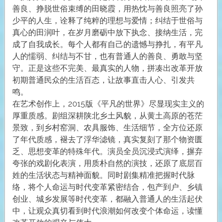
善良、挣脱世俗束缚的田晓霞，用热忱与善良照亮了孙
少平的人生，诠释了纯粹的理想与爱情；纠结于世俗与
真心的田润叶，在岁月磨砺中放下执念、接纳生活，完
成了自我成长。每个人都有自己的遗憾与挣扎，有平凡
人的懦弱、纠结与不甘，也有普通人的善良、勇敢与坚
守。正是这些不完美、最真实的人物，拼凑出改革开放
初期普通民众的生活百态，让故事直击人心、引发共
鸣。
在艺术创作上，2015版《平凡的世界》尽显现实主义的
厚重质感。剧组深耕陕北乡土风貌，从黄土高原的苍茫
景致，到乡村窑洞、农具服饰、生活细节，全方位还原
了年代质感，褪去了浮华滤镜，真实复刻了那个物资匮
乏、思想变革的特殊年代。演员全员沉浸式演绎，摒弃
夸张的戏剧化表演，用质朴自然的演技，还原了底层百
姓的生活状态与精神面貌。同时剧集精准把握时代脉
络，将个人命运与时代变革紧密结合，包产到户、乡镇
创业、城乡发展等时代变革，都融入普通人的生活起伏
中，让观众真切看到时代浪潮如何改变个体命运，读懂