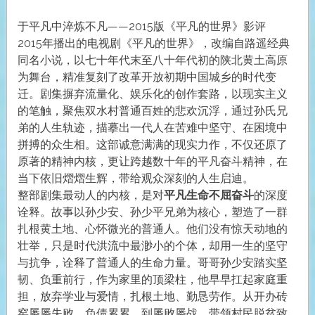
于平凡中淬炼不凡——2015版《平凡的世界》影评
2015年播出的电视剧《平凡的世界》，改编自路遥经典
同名小说，以七十年代末至八十年代初的陕北黄土高原
为舞台，精准复刻了改革开放初期中国城乡的时代变
迁。剧集摒弃流量化、娱乐化的创作套路，以现实主义
的笔触，聚焦双水村普通百姓的悲欢沉浮，通过孙氏兄
弟的人生轨迹，描摹出一代人在苦难中坚守、在困境中
拼搏的众生相。这部诚意满满的现实力作，不仅还原了
原著的精神内核，更让跨越数十年的平凡奋斗精神，在
当下依旧熠熠生辉，带给观众深刻的人生启迪。
整部剧集最动人的内核，是对
平凡生命不屈奋斗
的深度
诠释。故事以孙少安、孙少平兄弟为核心，塑造了一群
扎根黄土地、心怀微光的普通人。他们没有惊天动地的
壮举，只是时代洪流中最渺小的个体，却用一生的坚守
与抗争，诠释了普通人的生命力量。哥哥孙少安踏实坚
韧、负重前行，作为家里的顶梁柱，他早早扛起家庭重
担，放弃学业与爱情，扎根土地、勤恳劳作。从开办砖
窑屡屡失败、负债累累，到屡败屡战、带领村民脱贫致