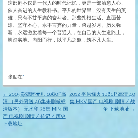
这部剧不仅是一代人的时代记忆，更是一部治愈人心、
催人奋进的人生教科书。平凡的世界里，没有天生的英
雄，只有不甘平庸的奋斗者。那些扎根生活、直面苦
难、坚守本心、永不言弃的力量，跨越岁月、历久弥
新，永远激励着每一个普通人，在自己的人生道路上，
脚踏实地、向阳而行，以平凡之躯，筑不凡人生。
张贴在
*
←
2015 彭德怀元帅 1080P高
2012 平原烽火 1080P 高清 40
文
清 （另外附送 46集未删减标
集 MKV 国产 电视剧 剧情 / 战
清版本） 无水印 36集 MP4 国
争 下载地址
→
章
产 电视剧 剧情 / 传记 / 历史
下载地址
导