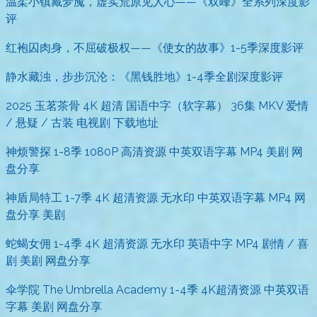
温柔小镇藏梦魇，虚实荒原见人心——《双峰》全系列深度影
评
红袍囚肉身，不屈破极权——《使女的故事》1-5季深度影评
静水藏浊，步步沉沦：《黑钱胜地》1-4季全剧深度影评
2025 玉茗茶骨 4K 超清 国语中字（软字幕） 36集 MKV 爱情
/ 悬疑 / 古装 电视剧 下载地址
神烦警探 1-8季 1080P 高清资源 中英双语字幕 MP4 美剧 网
盘分享
神盾局特工 1-7季 4K 超清资源 无水印 中英双语字幕 MP4 网
盘分享 美剧
蛇蝎女佣 1-4季 4K 超清资源 无水印 英语中字 MP4 剧情 / 喜
剧 美剧 网盘分享
伞学院 The Umbrella Academy 1-4季 4K超清资源 中英双语
字幕 美剧 网盘分享