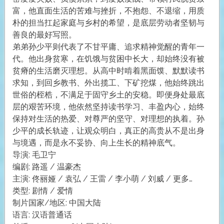
富，他直面生活的苦难与挫折，不抱怨、不退缩，用质
朴的担当扛起家庭与乡村的希望，是底层劳动者坚韧与
善良的最好写照。
弟弟孙少平则代表了不甘平庸、追求精神觉醒的青年一
代。他出身贫寒，在饥饿与贫困中长大，却始终没有被
贫瘠的生活磨灭理想。从高中时啃着黑面馍、默默读书
求知，到回乡教书、外出揽工、下矿挖煤，他始终跳出
世俗的桎梏，不满足于固守乡土的安稳。即便身处最底
层的艰苦环境，他依然坚持读书学习、丰盈内心，始终
保持对生活的热爱、对尊严的坚守、对理想的执着。孙
少平的成长轨迹，让观众明白，真正的高贵从不是出身
与境遇，而是永不妥协、向上生长的精神底气。
导演: 毛卫宁
编剧: 路遥 / 温豪杰
主演: 佟丽娅 / 袁弘 / 王雷 / 李小萌 / 刘威 / 更多…
类型: 剧情 / 爱情
制片国家/地区: 中国大陆
语言: 汉语普通话