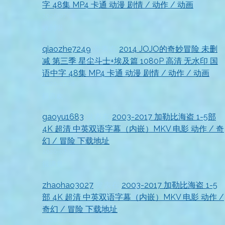
字 48集 MP4 卡通 动漫 剧情 / 动作 / 动画
2026-07-18
收到啦
qiaozhe7249
发表在
2014 JOJO的奇妙冒险 未删
减 第三季 星尘斗士+埃及篇 1080P 高清 无水印 国
语中字 48集 MP4 卡通 动漫 剧情 / 动作 / 动画
2026-07-18
很喜欢
gaoyu1683
发表在
2003-2017 加勒比海盗 1-5部
4K 超清 中英双语字幕（内嵌）MKV 电影 动作 / 奇
幻 / 冒险 下载地址
2026-07-18
很满意
zhaohao3027
发表在
2003-2017 加勒比海盗 1-5
部 4K 超清 中英双语字幕（内嵌）MKV 电影 动作 /
奇幻 / 冒险 下载地址
2026-07-18