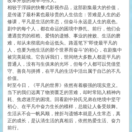
改革开放的艰辛与伟大。
相较于浮躁的快餐式影视作品，这部剧集最大的价值，
是传递了最朴素也最珍贵的人生信念：苦难是人生的必
修课，平凡是生活的常态，但奋斗永远是人生的底色。
剧中的每个人，都在命运的困境中挣扎、前行，他们会
遭遇贫穷的桎梏、爱情的遗憾、事业的挫败、生活的磨
难，却从未彻底向命运低头。路遥笔下“即使最平凡的
人，也要为他生活的那个世界而奋斗”的初心，在剧集中
被完美延续。它告诉我们，世间绝大多数人都是平凡的
普通人，没有与生俱来的光环，但每个人都可以凭借坚
守、善良与拼搏，在平凡的生活中活出属于自己的不凡
价值。
时至今日，《平凡的世界》依然有着极强的现实意义。
当下的我们远离了物资匮乏的苦难，却时常陷入精神内
耗、焦虑迷茫的困境。回看剧中孙氏兄弟在绝境中坚守
初心、在平凡中奋力生长的模样，总能让人备受鼓舞。
生活从不会一帆风顺，挫折与遗憾本就是人生常态，真
正的成长，是认清生活的真相后，依然热爱生活、奋力
前行。