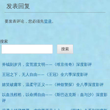
航
发表回复
要发表评论，您必须先
登录
。
搜索
搜索
斧钺刻岁月，蛮荒渡文明——《维京传奇》深度影评
王冠之下，无人自由——《王冠》全六季深度影评
嬉笑破庸常，温柔守正义——《神烦警探》全八季深度影评
以血洗桎梏，以命搏自由——《斯巴达克斯：血与沙》深度影
评