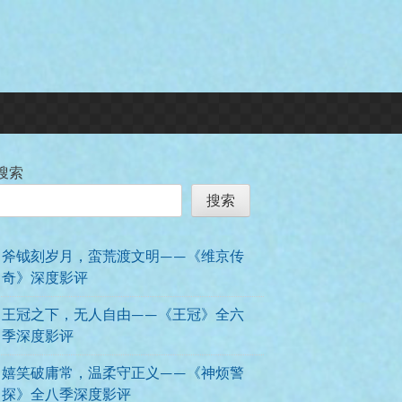
搜索
搜索
斧钺刻岁月，蛮荒渡文明——《维京传
奇》深度影评
王冠之下，无人自由——《王冠》全六
季深度影评
嬉笑破庸常，温柔守正义——《神烦警
探》全八季深度影评