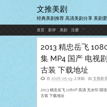
跳
文推美剧
至
内
经典美剧推荐 高清美剧分享 美剧
容
首页
影评
美剧
注册
*
2013 精忠岳飞 10
集 MP4 国产 电视剧 
古装 下载地址
在
2026-05-19
上张贴
由
文推影
2013 精忠岳飞 1080P 高清 无水印 国语
古装 下载地址