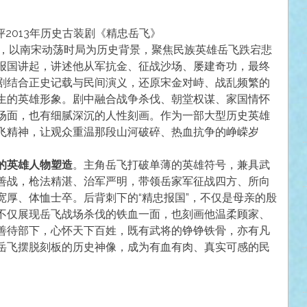
2013年历史古装剧《精忠岳飞》
》，以南宋动荡时局为历史背景，聚焦民族英雄岳飞跌宕悲
报国讲起，讲述他从军抗金、征战沙场、屡建奇功，最终
剧结合正史记载与民间演义，还原宋金对峙、战乱频繁的
生的英雄形象。剧中融合战争杀伐、朝堂权谋、家国情怀
场面，也有细腻深沉的人性刻画。作为一部大型历史英雄
飞精神，让观众重温那段山河破碎、热血抗争的峥嵘岁
的英雄人物塑造
。主角岳飞打破单薄的英雄符号，兼具武
善战，枪法精湛、治军严明，带领岳家军征战四方、所向
宽厚、体恤士卒。后背刺下的“精忠报国”，不仅是母亲的殷
不仅展现岳飞战场杀伐的铁血一面，也刻画他温柔顾家、
善待部下，心怀天下百姓，既有武将的铮铮铁骨，亦有凡
岳飞摆脱刻板的历史神像，成为有血有肉、真实可感的民