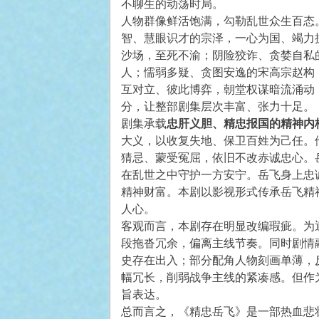
不聊生的动荡时局。
人物群像鲜活饱满，勾勒乱世众生百态
智、慧眼识才的宗泽，一心为国、竭力
沙场，至死不渝；阴险狡诈、贪婪自私
人；懦弱多疑、贪图安逸的宋高宗赵构
互对立、彼此博弈，朝堂权谋暗流涌动
分，让整部剧集层次丰富、张力十足。
剧集承载
忠肝义胆、精忠报国的精神内
大义，以收复失地、保卫百姓为己任。
猜忌、蒙受冤屈，依旧不改赤诚忠心。
在乱世之中守护一方安宁。岳飞身上忠
精神财富。本剧以影视形式传承岳飞精
人心。
客观而言，本剧存在明显改编瑕疵。为
段拖沓冗余，偏离主线节奏。同时剧情
史存在出入；部分配角人物刻画单薄，
幅冗长，削弱战争主线的紧凑感。但作
旨表达。
总而言之，《精忠岳飞》是一部热血悲