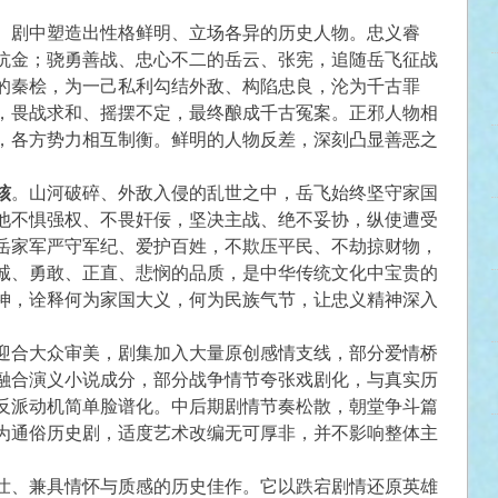
。剧中塑造出性格鲜明、立场各异的历史人物。忠义睿
抗金；骁勇善战、忠心不二的岳云、张宪，追随岳飞征战
的秦桧，为一己私利勾结外敌、构陷忠良，沦为千古罪
，畏战求和、摇摆不定，最终酿成千古冤案。正邪人物相
，各方势力相互制衡。鲜明的人物反差，深刻凸显善恶之
核
。山河破碎、外敌入侵的乱世之中，岳飞始终坚守家国
他不惧强权、不畏奸佞，坚决主战、绝不妥协，纵使遭受
岳家军严守军纪、爱护百姓，不欺压平民、不劫掠财物，
诚、勇敢、正直、悲悯的品质，是中华传统文化中宝贵的
神，诠释何为家国大义，何为民族气节，让忠义精神深入
迎合大众审美，剧集加入大量原创感情支线，部分爱情桥
融合演义小说成分，部分战争情节夸张戏剧化，与真实历
反派动机简单脸谱化。中后期剧情节奏松散，朝堂争斗篇
为通俗历史剧，适度艺术改编无可厚非，并不影响整体主
壮、兼具情怀与质感的历史佳作。它以跌宕剧情还原英雄