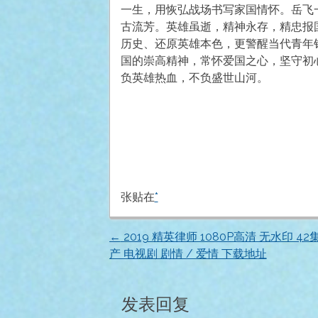
一生，用恢弘战场书写家国情怀。岳飞
古流芳。英雄虽逝，精神永存，精忠报
历史、还原英雄本色，更警醒当代青年
国的崇高精神，常怀爱国之心，坚守初
负英雄热血，不负盛世山河。
张贴在
*
←
2019 精英律师 1080P高清 无水印 42集
文
产 电视剧 剧情 / 爱情 下载地址
章
发表回复
导