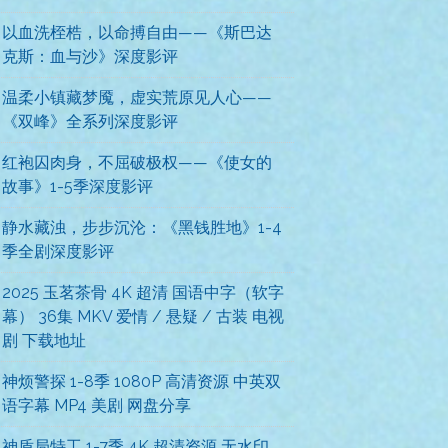
以血洗桎梏，以命搏自由——《斯巴达
克斯：血与沙》深度影评
温柔小镇藏梦魇，虚实荒原见人心——
《双峰》全系列深度影评
红袍囚肉身，不屈破极权——《使女的
故事》1-5季深度影评
静水藏浊，步步沉沦：《黑钱胜地》1-4
季全剧深度影评
2025 玉茗茶骨 4K 超清 国语中字（软字
幕） 36集 MKV 爱情 / 悬疑 / 古装 电视
剧 下载地址
神烦警探 1-8季 1080P 高清资源 中英双
语字幕 MP4 美剧 网盘分享
神盾局特工 1-7季 4K 超清资源 无水印