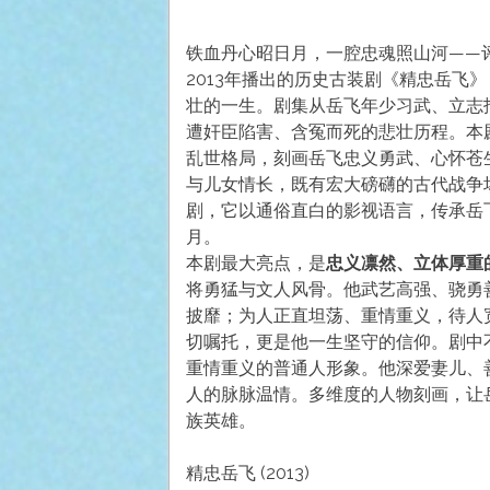
铁血丹心昭日月，一腔忠魂照山河——评
2013年播出的历史古装剧《精忠岳飞
壮的一生。剧集从岳飞年少习武、立志
遭奸臣陷害、含冤而死的悲壮历程。本
乱世格局，刻画岳飞忠义勇武、心怀苍
与儿女情长，既有宏大磅礴的古代战争
剧，它以通俗直白的影视语言，传承岳
月。
本剧最大亮点，是
忠义凛然、立体厚重
将勇猛与文人风骨。他武艺高强、骁勇
披靡；为人正直坦荡、重情重义，待人
切嘱托，更是他一生坚守的信仰。剧中
重情重义的普通人形象。他深爱妻儿、
人的脉脉温情。多维度的人物刻画，让
族英雄。
精忠岳飞 (2013)