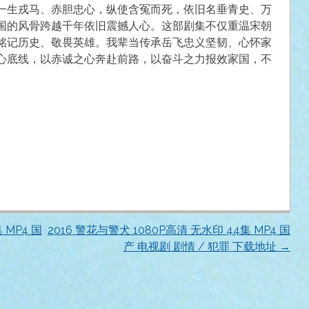
一生戎马、赤胆忠心，纵使含冤而死，依旧名垂青史、万
国的风骨跨越千年依旧震撼人心。这部剧集不仅重温宋朝
铭记历史、敬畏英雄。我辈当传承岳飞忠义坚韧、心怀家
心底线，以赤诚之心奔赴前路，以奋斗之力报效家国，不
 MP4 国
2016 警花与警犬 1080P高清 无水印 44集 MP4 国
产 电视剧 剧情 / 犯罪 下载地址
→