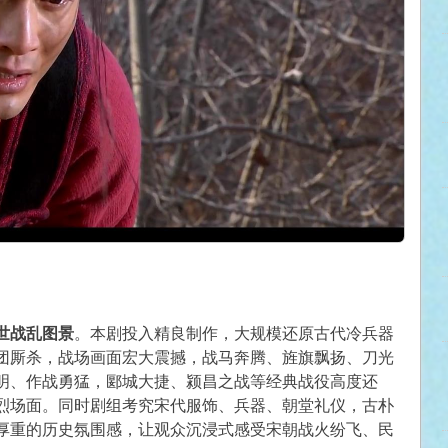
世战乱图景
。本剧投入精良制作，大规模还原古代冷兵器
团厮杀，战场画面宏大震撼，战马奔腾、旌旗飘扬、刀光
明、作战勇猛，郾城大捷、颍昌之战等经典战役高度还
烈场面。同时剧组考究宋代服饰、兵器、朝堂礼仪，古朴
厚重的历史氛围感，让观众沉浸式感受宋朝战火纷飞、民