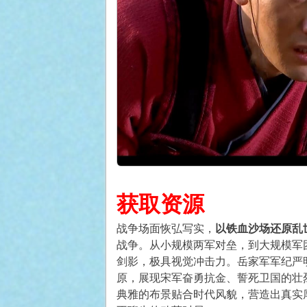
获取资源
战争场面恢弘写实，
以铁血沙场还原乱
战争。从小规模两军对垒，到大规模军
剑影，极具视觉冲击力。岳家军军纪严
原，展现宋军奋勇抗金、誓死卫国的壮
典雅的布景贴合时代风貌，营造出真实