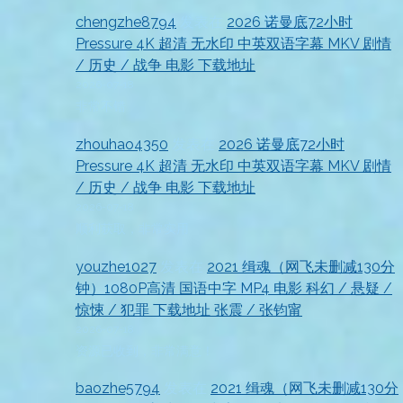
chengzhe8794
发表在
2026 诺曼底72小时
Pressure 4K 超清 无水印 中英双语字幕 MKV 剧情
/ 历史 / 战争 电影 下载地址
2026-07-18
非常不错
zhouhao4350
发表在
2026 诺曼底72小时
Pressure 4K 超清 无水印 中英双语字幕 MKV 剧情
/ 历史 / 战争 电影 下载地址
2026-07-18
顺利获取，非常实用
youzhe1027
发表在
2021 缉魂（网飞未删减130分
钟）1080P高清 国语中字 MP4 电影 科幻 / 悬疑 /
惊悚 / 犯罪 下载地址 张震 / 张钧甯
2026-07-18
资源已收到，非常满意！
baozhe5794
发表在
2021 缉魂（网飞未删减130分