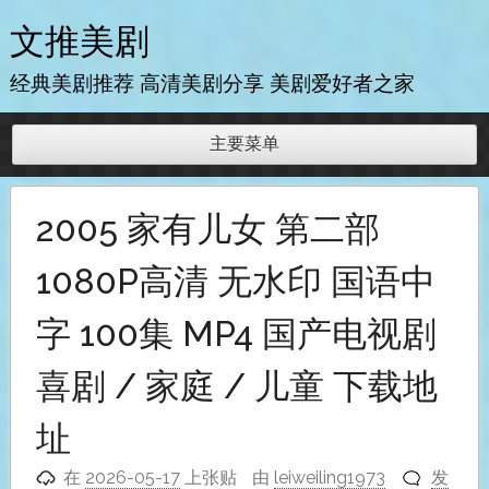
跳
文推美剧
至
内
经典美剧推荐 高清美剧分享 美剧爱好者之家
容
主要菜单
2005 家有儿女 第二部
1080P高清 无水印 国语中
字 100集 MP4 国产电视剧
喜剧 / 家庭 / 儿童 下载地
址
在
2026-05-17
上张贴
由
leiweiling1973
发