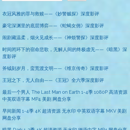
衣冠风雅的罪与救赎——《妙警贼探》深度影评
豪宅深渊里的底层博弈——《蛇蝎女佣》深度影评
闹剧藏温柔，烟火见成长——《神烦警探》深度影评
时间闭环下的宿命悲歌，无解人间的终极虚无——《暗黑》深
度影评
斧钺刻岁月，蛮荒渡文明——《维京传奇》深度影评
王冠之下，无人自由——《王冠》全六季深度影评
最后一个男人 The Last Man on Earth 1-4季 1080P 高清资源
中英双语字幕 MP4 美剧 网盘分享
早间新闻 1-4季 4K 超清资源 无水印 中英双语字幕 MKV 美剧
网盘分享
暗黑 Dark 1-3季 4K 超清资源 无水印 德语中字 MP4 网盘分享