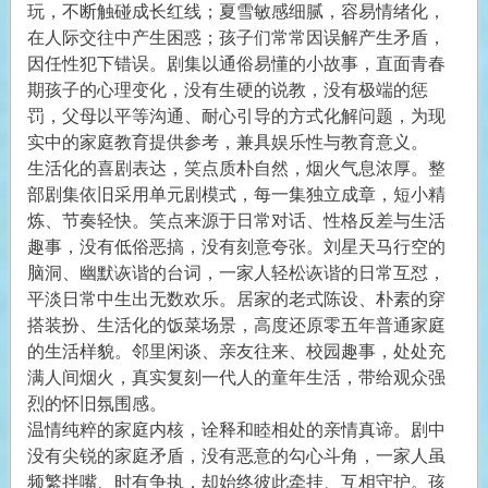
玩，不断触碰成长红线；夏雪敏感细腻，容易情绪化，
在人际交往中产生困惑；孩子们常常因误解产生矛盾，
因任性犯下错误。剧集以通俗易懂的小故事，直面青春
期孩子的心理变化，没有生硬的说教，没有极端的惩
罚，父母以平等沟通、耐心引导的方式化解问题，为现
实中的家庭教育提供参考，兼具娱乐性与教育意义。
生活化的喜剧表达，笑点质朴自然，烟火气息浓厚。整
部剧集依旧采用单元剧模式，每一集独立成章，短小精
炼、节奏轻快。笑点来源于日常对话、性格反差与生活
趣事，没有低俗恶搞，没有刻意夸张。刘星天马行空的
脑洞、幽默诙谐的台词，一家人轻松诙谐的日常互怼，
平淡日常中生出无数欢乐。居家的老式陈设、朴素的穿
搭装扮、生活化的饭菜场景，高度还原零五年普通家庭
的生活样貌。邻里闲谈、亲友往来、校园趣事，处处充
满人间烟火，真实复刻一代人的童年生活，带给观众强
烈的怀旧氛围感。
温情纯粹的家庭内核，诠释和睦相处的亲情真谛。剧中
没有尖锐的家庭矛盾，没有恶意的勾心斗角，一家人虽
频繁拌嘴、时有争执，却始终彼此牵挂、互相守护。孩