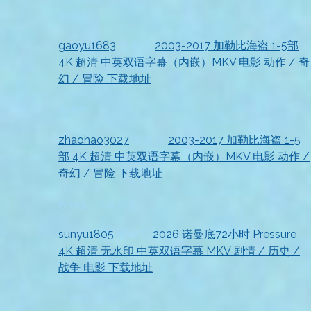
很喜欢
gaoyu1683
发表在
2003-2017 加勒比海盗 1-5部
4K 超清 中英双语字幕（内嵌）MKV 电影 动作 / 奇
幻 / 冒险 下载地址
2026-07-18
很满意
zhaohao3027
发表在
2003-2017 加勒比海盗 1-5
部 4K 超清 中英双语字幕（内嵌）MKV 电影 动作 /
奇幻 / 冒险 下载地址
2026-07-18
收到啦，非常感谢
sunyu1805
发表在
2026 诺曼底72小时 Pressure
4K 超清 无水印 中英双语字幕 MKV 剧情 / 历史 /
战争 电影 下载地址
2026-07-18
已收到，太赞了