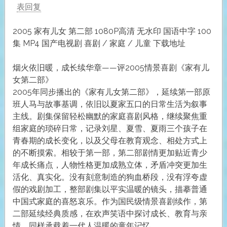
表回复
2005 家有儿女 第二部 1080P高清 无水印 国语中字 100
集 MP4 国产电视剧 喜剧 / 家庭 / 儿童 下载地址
烟火依旧暖，成长续华章——评2005情景喜剧《家有儿
女第二部》
2005年同步播出的《家有儿女第二部》，延续第一部原
班人马与故事基调，依旧以夏家五口的日常生活为叙事
主线。剧集保留轻松幽默的家庭喜剧风格，继续聚焦重
组家庭的琐碎日常，记录刘星、夏雪、夏雨三个孩子在
青春期的成长变化，以及父母在教育观念、相处方式上
的不断摸索。相较于第一部，第二部剧情更加贴近青少
年成长痛点，人物性格更加成熟立体，矛盾冲突更加生
活化、真实化。没有刻意制造的狗血桥段，没有浮夸虚
假的戏剧加工，整部剧集以平实温暖的镜头，描摹普通
中国式家庭的喜怒哀乐。作为国民级情景喜剧续作，第
二部延续经典质感，在欢声笑语中探讨成长、教育与亲
情，同样承载着一代人温暖的童年记忆。