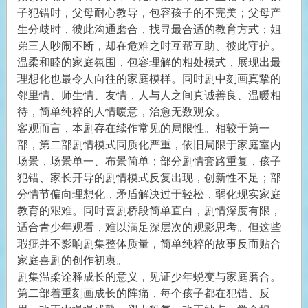
子犯错时，父母耐心教导，包容孩子的不完美；父母产
生分歧时，彼此沟通磨合，找寻最合适的教育方式；姐
弟三人吵闹不断，却在危难之时互帮互助、彼此守护。
温柔和睦的家庭氛围，包容理解的相处模式，展现出最
理想化也最令人向往的家庭模样。同时剧中刻画真挚的
邻里情、师生情、友情，人与人之间真诚善良、温暖相
待，简单纯粹的人情暖意，治愈无数观众。
客观而言，本剧存在续作常见的局限性。相较于第一
部，第二部剧情模式同质化严重，依旧局限于家庭室内
场景，场景单一、布景简单；部分剧情套路重复，孩子
犯错、家长开导的剧情模式反复出现，创新性不足；部
分情节偏向理想化，矛盾解决过于轻松，弱化现实家庭
教育的艰难。同时喜剧桥段简单直白，剧情深度有限，
适合青少年观看，难以满足深层次的观影思考。但这些
瑕疵并不影响剧集整体质量，简单纯粹的故事反而贴合
家庭喜剧的创作初衷。
剧集温柔诠释成长的意义，见证少年蜕变与家庭磨合。
第二部着重刻画成长的阵痛，每个孩子都在犯错、反