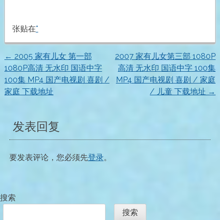
张贴在
*
←
2005 家有儿女 第一部
2007 家有儿女第三部 1080P
文
1080P高清 无水印 国语中字
高清 无水印 国语中字 100集
100集 MP4 国产电视剧 喜剧 /
MP4 国产电视剧 喜剧 / 家庭
章
家庭 下载地址
/ 儿童 下载地址
→
导
发表回复
航
要发表评论，您必须先
登录
。
搜索
搜索