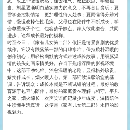
思、改正中慢慢成熟，褪去稚气、改正缺点、学会担
当。刘星逐渐明白踏实努力的意义，不再盲目贪玩；夏
雪学会控制情绪，更加理性待人处事；夏雨懂得分辨对
错，慢慢改掉任性毛病。父母也在陪伴中不断成长，学
会尊重孩子个性、包容孩子缺点。家人彼此磨合、共同
进步，诠释成长最好的模样。
时至今日，《家有儿女第二部》依旧是情景喜剧的优质
续作。它没有跌落第一部的口碑水准，保持质朴温暖的
创作初心，用轻松幽默的方式讲述成长故事，用细腻温
情的镜头刻画亲情美好。在当下焦虑浮躁的影视环境
中，这部干净纯粹、治愈温暖的老剧，显得格外珍贵。
嬉笑伴成长，烟火暖人心。第二部延续温馨治愈的基
调，告诉观众：成长本就是不断试错的过程，最好的教
育源于包容与陪伴，最好的家庭贵在理解与相守。平凡
之家，烟火绵长，欢声笑语间记录少年蜕变，温情陪伴
中读懂生活真谛，这便是《家有儿女第二部》永恒的影
视魅力。