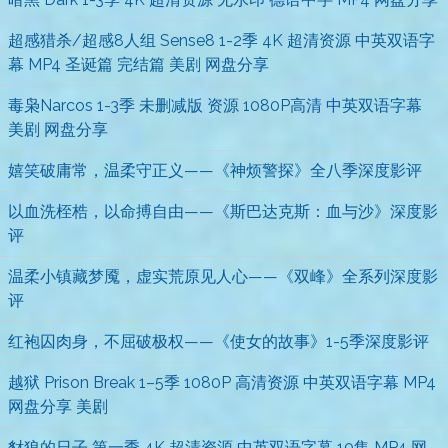
超感猎杀/超感8人组 Sense8 1-2季 4K 超清资源 中英双语字
幕 MP4 圣诞篇 完结篇 美剧 网盘分享
毒枭Narcos 1-3季 未删减版 资源 1080P高清 中英双语字幕
美剧 网盘分享
嬉笑破庸常，温柔守正义——《神烦警探》全八季深度影评
以血洗桎梏，以命搏自由——《斯巴达克斯：血与沙》深度影
评
温柔小镇藏梦魇，虚实荒原见人心——《双峰》全系列深度影
评
红袍囚肉身，不屈破极权——《使女的故事》1-5季深度影评
越狱 Prison Break 1–5季 1080P 高清资源 中英双语字幕 MP4
网盘分享 美剧
豺狼的日子 第一季 4K 超清资源 中英双语字幕 10集 MP4 网