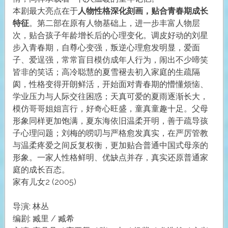
本剧最大亮点在于
人物性格深化刻画，贴合青春期成长
特征
。第二部在原有人物基础上，进一步丰富人物层
次，贴合孩子年龄增长后的心理变化。调皮好动的刘星
步入青春期，自尊心变强，叛逆心理愈发明显，爱面
子、爱逞强，常常盲目模仿成年人行为，闹出不少啼笑
皆非的笑话；高冷聪慧的夏雪褪去初入家庭的生疏隔
阂，性格变得开朗鲜活，开始面对青春期的懵懂烦恼、
学业压力与人际交往困惑；天真可爱的夏雨逐渐长大，
模仿哥哥姐姐言行，好奇心旺盛，童真童趣十足。父母
形象同样更加饱满，夏东海依旧温柔开明，善于疏导孩
子心理问题；刘梅的唠叨与严格愈发真实，在严厉管教
与温柔疼爱之间反复权衡，更加贴合普通中国式母亲的
形象。一家人性格鲜明、优缺点并存，真实还原普通家
庭的成长百态。
家有儿女2 (2005)
导演: 林丛
编剧: 臧里 / 臧希