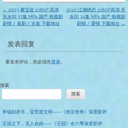
←
2003 聚宝盆 1080P 高清
2010 江湖绝恋 1080P高清 无
文
无水印 37集 MP4 国产 电视剧
水印 34集 MP4 国产 电视剧
剧情 / 喜剧 / 古装 下载地址
剧情 / 爱情 下载地址
→
章
导
发表回复
航
要发表评论，您必须先
登录
。
搜索
搜索
斧钺刻岁月，蛮荒渡文明——《维京传奇》深度影评
王冠之下，无人自由——《王冠》全六季深度影评