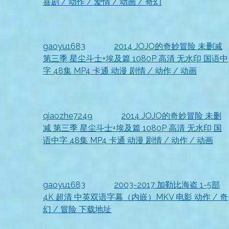
喜剧 / 动作 / 爱情 / 动画 / 奇幻
2026-07-18
已收到，太赞了
gaoyu1683
发表在
2014 JOJO的奇妙冒险 未删减
第三季 星尘斗士+埃及篇 1080P 高清 无水印 国语中
字 48集 MP4 卡通 动漫 剧情 / 动作 / 动画
2026-07-18
收到啦
qiaozhe7249
发表在
2014 JOJO的奇妙冒险 未删
减 第三季 星尘斗士+埃及篇 1080P 高清 无水印 国
语中字 48集 MP4 卡通 动漫 剧情 / 动作 / 动画
2026-07-18
很喜欢
gaoyu1683
发表在
2003-2017 加勒比海盗 1-5部
4K 超清 中英双语字幕（内嵌）MKV 电影 动作 / 奇
幻 / 冒险 下载地址
2026-07-18