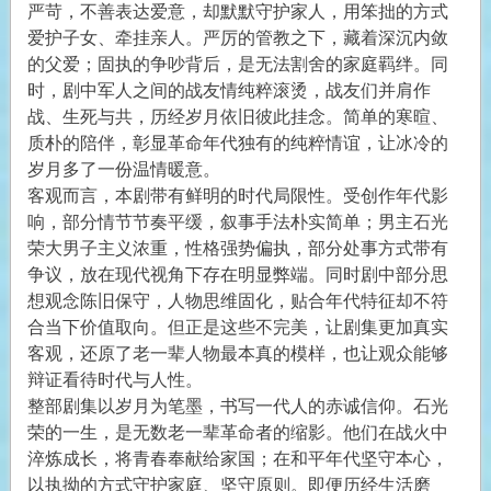
严苛，不善表达爱意，却默默守护家人，用笨拙的方式
爱护子女、牵挂亲人。严厉的管教之下，藏着深沉内敛
的父爱；固执的争吵背后，是无法割舍的家庭羁绊。同
时，剧中军人之间的战友情纯粹滚烫，战友们并肩作
战、生死与共，历经岁月依旧彼此挂念。简单的寒暄、
质朴的陪伴，彰显革命年代独有的纯粹情谊，让冰冷的
岁月多了一份温情暖意。
客观而言，本剧带有鲜明的时代局限性。受创作年代影
响，部分情节节奏平缓，叙事手法朴实简单；男主石光
荣大男子主义浓重，性格强势偏执，部分处事方式带有
争议，放在现代视角下存在明显弊端。同时剧中部分思
想观念陈旧保守，人物思维固化，贴合年代特征却不符
合当下价值取向。但正是这些不完美，让剧集更加真实
客观，还原了老一辈人物最本真的模样，也让观众能够
辩证看待时代与人性。
整部剧集以岁月为笔墨，书写一代人的赤诚信仰。石光
荣的一生，是无数老一辈革命者的缩影。他们在战火中
淬炼成长，将青春奉献给家国；在和平年代坚守本心，
以执拗的方式守护家庭、坚守原则。即便历经生活磨