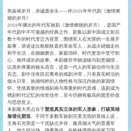
热血铸岁月，赤诚渡余生——评2001年年代剧《激情燃
烧的岁月》
2001年播出的年代军旅剧《激情燃烧的岁月》，是国产
年代剧中不可逾越的经典之作。剧集以新中国成立前后
数十年的时代变迁为背景，围绕军人石光荣的一生展开
叙事，讲述这位粗粝耿直的革命军人，从战火硝烟走向
和平生活，在婚姻磨合、家庭琐碎、时代更迭中坚守初
心、相伴成长的故事。本剧摒弃华丽滤镜与刻意煽情，
以质朴厚重的镜头语言，还原一代人的军旅信仰与生活
百态。剧中没有跌宕离奇的戏剧冲突，只有真实鲜活的
烟火日常、执拗纯粹的人物性格与深沉内敛的家国情
怀。凭借真挚的情感刻画与厚重的时代质感，该剧成为
镌刻时代记忆的传世佳作，至今仍拥有极高的观赏价值
与思想意义。
本剧最大亮点在于
塑造真实立体的军人形象，打破英雄
脸谱化塑造
。不同于多数军旅剧完美无瑕的英雄人设，
主角石光荣是一个优缺点并存、极具烟火气的普通军
人。他久经沙场、骁勇善战，在枪林弹雨中保家卫国，