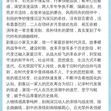
穿日常。石光荣不懂柔情，行事强硬固执；褚琴心思敏
感，渴望浪漫温情，两人常年争执不断、隔阂丛生。然
而岁月流转，在柴米油盐的磨合、风雨同舟的陪伴中，
别扭的争吵慢慢沉淀为深沉的牵挂。没有甜言蜜语，没
有轰轰烈烈，二人在琐碎岁月里彼此包容、相互依赖，
演绎老一辈含蓄克制、质朴绵长的爱情，真实复刻了年
代特有的婚姻模样。
剧集以小家见大家，借一个家庭折射时代洪流。故事横
跨战争年代、建设时期、改革开放等多个历史阶段，时
代变迁融入家庭日常。从战火纷飞的革命岁月，到安稳
平淡的和平年代，社会环境、思想观念、生活方式不断
迭代。石光荣固守军人传统，执着于旧时代的信仰与原
则，在时代变革中显得格格不入。子女的思想新潮、世
俗的观念转变、社会的快速发展，不断冲击着他固化的
认知。剧集以一家人的悲欢离合为切口，记录时代发展
的痕迹，展现一代人在历史浪潮中的迷茫、坚守与蜕
变，赋予作品厚重的历史格局。
人物情感真挚纯粹，刻画深沉动人的亲情与战友情。除
去婚姻线，剧中的亲情刻画细腻戳心。石光荣外表强硬