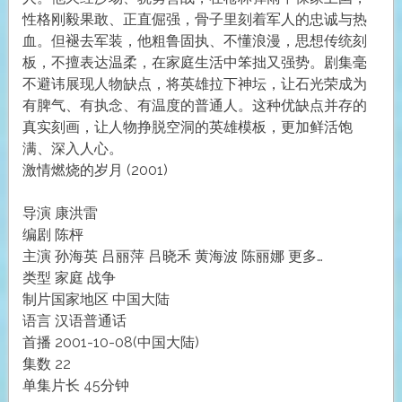
性格刚毅果敢、正直倔强，骨子里刻着军人的忠诚与热
血。但褪去军装，他粗鲁固执、不懂浪漫，思想传统刻
板，不擅表达温柔，在家庭生活中笨拙又强势。剧集毫
不避讳展现人物缺点，将英雄拉下神坛，让石光荣成为
有脾气、有执念、有温度的普通人。这种优缺点并存的
真实刻画，让人物挣脱空洞的英雄模板，更加鲜活饱
满、深入人心。
激情燃烧的岁月 (2001)
导演 康洪雷
编剧 陈枰
主演 孙海英 吕丽萍 吕晓禾 黄海波 陈丽娜 更多…
类型 家庭 战争
制片国家地区 中国大陆
语言 汉语普通话
首播 2001-10-08(中国大陆)
集数 22
单集片长 45分钟