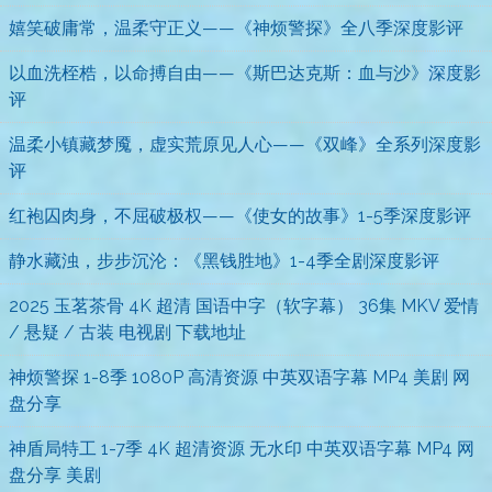
嬉笑破庸常，温柔守正义——《神烦警探》全八季深度影评
以血洗桎梏，以命搏自由——《斯巴达克斯：血与沙》深度影
评
温柔小镇藏梦魇，虚实荒原见人心——《双峰》全系列深度影
评
红袍囚肉身，不屈破极权——《使女的故事》1-5季深度影评
静水藏浊，步步沉沦：《黑钱胜地》1-4季全剧深度影评
2025 玉茗茶骨 4K 超清 国语中字（软字幕） 36集 MKV 爱情
/ 悬疑 / 古装 电视剧 下载地址
神烦警探 1-8季 1080P 高清资源 中英双语字幕 MP4 美剧 网
盘分享
神盾局特工 1-7季 4K 超清资源 无水印 中英双语字幕 MP4 网
盘分享 美剧