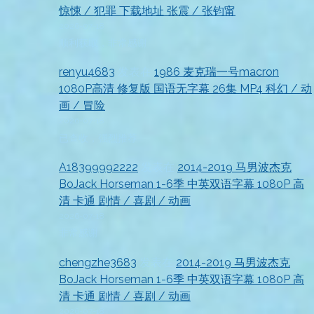
惊悚 / 犯罪 下载地址 张震 / 张钧甯
2026-07-18
顺利获取，非常感谢
renyu4683
发表在
1986 麦克瑞一号macron
1080P高清 修复版 国语无字幕 26集 MP4 科幻 / 动
画 / 冒险
2026-07-18
已查收，强烈推荐
A18399992222
发表在
2014-2019 马男波杰克
BoJack Horseman 1-6季 中英双语字幕 1080P 高
清 卡通 剧情 / 喜剧 / 动画
2026-07-18
非常感谢
chengzhe3683
发表在
2014-2019 马男波杰克
BoJack Horseman 1-6季 中英双语字幕 1080P 高
清 卡通 剧情 / 喜剧 / 动画
2026-07-18