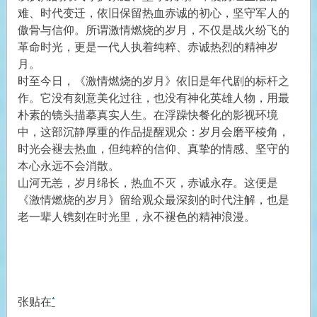
难、时代变迁，依旧保留热血赤诚的初心，坚守军人的
傲骨与信仰。所谓激情燃烧的岁月，不仅是战火纷飞的
革命时光，更是一代人执着纯粹、赤诚热烈的精神岁
月。
时至今日，《激情燃烧的岁月》依旧是年代剧的标杆之
作。它没有刻意美化过往，也没有神化英雄人物，用最
朴素的镜头描摹真实人生。在浮躁快餐化的影视环境
中，这部沉静厚重的作品提醒观众：岁月会磨平棱角，
时光会褪去热血，但纯粹的信仰、真挚的情感、坚守的
本心永远不会消散。
山河无恙，岁月绵长，热血不灭，赤诚永存。这便是
《激情燃烧的岁月》留给观众最深刻的时代注解，也是
老一辈人镌刻在时光里，永不褪色的精神浪漫。
张贴在
*