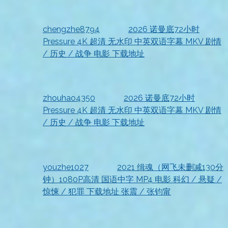
已收到，太赞了
chengzhe8794
发表在
2026 诺曼底72小时
Pressure 4K 超清 无水印 中英双语字幕 MKV 剧情
/ 历史 / 战争 电影 下载地址
2026-07-18
非常不错
zhouhao4350
发表在
2026 诺曼底72小时
Pressure 4K 超清 无水印 中英双语字幕 MKV 剧情
/ 历史 / 战争 电影 下载地址
2026-07-18
顺利获取，非常实用
youzhe1027
发表在
2021 缉魂（网飞未删减130分
钟）1080P高清 国语中字 MP4 电影 科幻 / 悬疑 /
惊悚 / 犯罪 下载地址 张震 / 张钧甯
2026-07-18
资源已收到，非常满意！