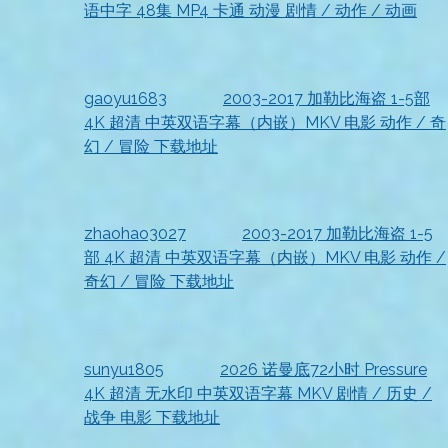
语中字 48集 MP4 卡通 动漫 剧情 / 动作 / 动画
2026-07-18
很喜欢
gaoyu1683
发表在
2003-2017 加勒比海盗 1-5部
4K 超清 中英双语字幕（内嵌）MKV 电影 动作 / 奇
幻 / 冒险 下载地址
2026-07-18
很满意
zhaohao3027
发表在
2003-2017 加勒比海盗 1-5
部 4K 超清 中英双语字幕（内嵌）MKV 电影 动作 /
奇幻 / 冒险 下载地址
2026-07-18
收到啦，非常感谢
sunyu1805
发表在
2026 诺曼底72小时 Pressure
4K 超清 无水印 中英双语字幕 MKV 剧情 / 历史 /
战争 电影 下载地址
2026-07-18