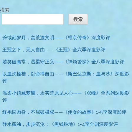
搜索
搜索
斧钺刻岁月，蛮荒渡文明——《维京传奇》深度影评
王冠之下，无人自由——《王冠》全六季深度影评
嬉笑破庸常，温柔守正义——《神烦警探》全八季深度影评
以血洗桎梏，以命搏自由——《斯巴达克斯：血与沙》深度影
评
温柔小镇藏梦魇，虚实荒原见人心——《双峰》全系列深度影
评
红袍囚肉身，不屈破极权——《使女的故事》1-5季深度影评
静水藏浊，步步沉沦：《黑钱胜地》1-4季全剧深度影评