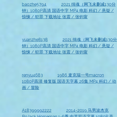
baozhe5794
发表在
2021 缉魂（网飞未删减130分
钟）1080P高清 国语中字 MP4 电影 科幻 / 悬疑 /
惊悚 / 犯罪 下载地址 张震 / 张钧甯
2026-07-18
满意
yuanzhe8138
发表在
2021 缉魂（网飞未删减130分
钟）1080P高清 国语中字 MP4 电影 科幻 / 悬疑 /
惊悚 / 犯罪 下载地址 张震 / 张钧甯
2026-07-18
顺利获取，非常感谢
renyu4683
发表在
1986 麦克瑞一号macron
1080P高清 修复版 国语无字幕 26集 MP4 科幻 / 动
画 / 冒险
2026-07-18
已查收，强烈推荐
A18399992222
发表在
2014-2019 马男波杰克
BoJack Horseman 1-6季 中英双语字幕 1080P 高