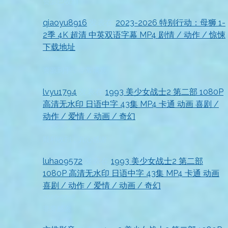
资源已收到
qiaoyu8916
发表在
2023-2026 特别行动：母狮 1-
2季 4K 超清 中英双语字幕 MP4 剧情 / 动作 / 惊悚
下载地址
2026-07-18
资源到手，非常满意
lvyu1794
发表在
1993 美少女战士2 第二部 1080P
高清无水印 日语中字 43集 MP4 卡通 动画 喜剧 /
动作 / 爱情 / 动画 / 奇幻
2026-07-18
顺利收到，真心感谢
luhao9572
发表在
1993 美少女战士2 第二部
1080P 高清无水印 日语中字 43集 MP4 卡通 动画
喜剧 / 动作 / 爱情 / 动画 / 奇幻
2026-07-18
非常感谢