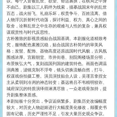
叹。每个人皆被乱世、欲望、命运裹挟，在棋局之中身
不由己。剧集以三人羁绊为线索，描摹战国末年的乱世
百态，战火纷飞、礼崩乐坏，权贵争斗、百姓流离。借
人物浮沉折射时代动荡，探讨利益、权力、真心之间的
取舍，诠释乱世之中生存的艰难与人性的复杂，兼具权
谋观赏性与时代反思性。
古朴雅致的影视质感贴合战国基调。本剧服化道精致考
究，服饰配色素雅沉稳，贴合战国古朴简约的审美风
格；发髻、配饰、器物高度还原战国时代风貌，古风氛
围感浓厚。宫殿朝堂、市井街巷、别院阁楼场景分明，
布景恢弘大气，复刻战国列国的建筑特色。画面色调温
润典雅，滤镜克制不浮夸，镜头切换流畅自然，打斗、
权谋戏份拍摄工整。演员演技贴合人设，吴谨言拿捏女
主从柔弱到冷冽的神态转变；聂远将吕不韦精明狡诈、
城府深沉的特质演绎得淋漓尽致，一众老戏骨加持，提
升剧集整体质感。
本剧短板十分突出，争议诟病繁多。剧集历史改编幅度
较大，对历史人物赵姬进行大幅度美化修改，颠覆史书
固有记载，历史严谨性不足，引发大量历史观众争议。