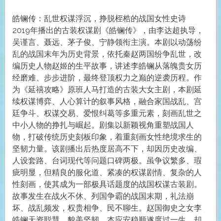
皓镧传：乱世权谋浮沉，挣脱桎梏的战国女性史诗
2019年播出的古装权谋剧《皓镧传》，由李达超执导，
吴谨言、聂远、茅子俊、宁静领衔主演。本剧以动荡纷
乱的战国末年为历史背景，依托秦赵两国纷争乱世，改
编历史人物赵姬的生平故事，讲述李皓镧从落魄贵女历
经磨难、步步进阶，最终登顶权力之巅的逆袭历程。作
为《延禧攻略》原班人马打造的古装大女主剧，本剧延
续权谋博弈、人心算计的叙事风格，融合家国战乱、宫
廷争斗、权谋交易、爱恨纠葛等多重元素，刻画乱世之
中小人物的挣扎与崛起。剧集以新颖视角重塑战国人
物，打破传统历史刻板印象，着重刻画女性绝境求生的
坚韧力量。该剧播出后热度居高不下，却因历史改编、
人设套路、台词现代等问题口碑两极。虽争议繁多、瑕
疵明显，但精良的服化道、紧凑的权谋剧情、复杂的人
性刻画，使其成为一部极具话题度的战国权谋古装剧。
故事发生在战火不休、列国争霸的战国末期，礼法崩
坏、战乱频发，权贵相争、民不聊生。赵国御史之女李
皓镧天资聪慧、貌美坚韧，本应安稳顺遂度过一生，却