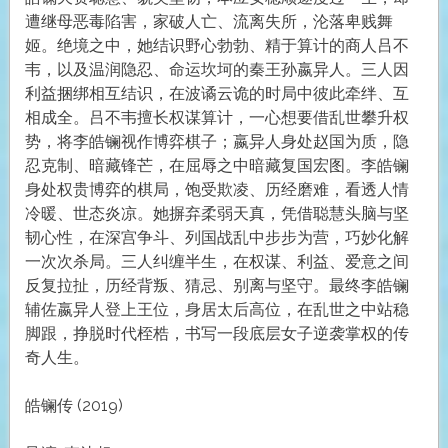
遭继母恶毒陷害，家破人亡、流离失所，沦落卑贱舞
姬。绝境之中，她结识野心勃勃、精于算计的商人吕不
韦，以及温润隐忍、命运坎坷的秦王孙嬴异人。三人因
利益捆绑相互结识，在波谲云诡的时局中彼此牵绊、互
相成全。吕不韦擅长权谋算计，一心想要借乱世攀升权
势，将李皓镧视作博弈棋子；嬴异人身处赵国为质，隐
忍克制、暗藏锋芒，在屈辱之中暗藏复国宏图。李皓镧
身处权贵博弈的棋局，饱受欺凌、历经磨难，看透人情
冷暖、世态炎凉。她摒弃柔弱天真，凭借聪慧头脑与坚
韧心性，在深宫争斗、列国战乱中步步为营，巧妙化解
一次次杀局。三人纠缠半生，在权谋、利益、爱意之间
反复拉扯，历经背叛、猜忌、别离与坚守。最终李皓镧
辅佐嬴异人登上王位，身居太后高位，在乱世之中站稳
脚跟，挣脱时代桎梏，书写一段底层女子逆袭掌权的传
奇人生。
皓镧传 (2019)