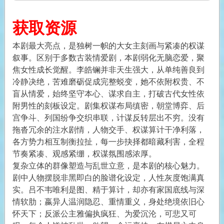
获取资源
本剧最大亮点，是独树一帜的大女主刻画与紧凑的权谋
叙事。区别于多数古装情爱剧，本剧弱化无脑恋爱，聚
焦女性成长觉醒。李皓镧并非天生强大，从单纯善良到
冷静决绝，苦难磨砺促成完整蜕变，她不依附权贵、不
盲从情爱，始终坚守本心、谋求自主，打破古代女性依
附男性的刻板设定。剧集权谋布局缜密，朝堂博弈、后
宫争斗、列国纷争交织串联，计谋反转层出不穷。没有
拖沓冗余的注水剧情，人物交手、权谋算计干净利落，
各方势力相互制衡拉扯，每一步抉择都暗藏利害，全程
节奏紧凑、观感紧绷，权谋氛围感浓厚。
复杂立体的群像塑造与乱世立意，是本剧的核心魅力。
剧中人物摆脱非黑即白的脸谱化设定，人性灰度饱满真
实。吕不韦唯利是图、精于算计，却亦有家国底线与深
情软肋；嬴异人温润隐忍、重情重义，身处绝境依旧心
怀天下；反派公主雅偏执疯狂、为爱沉沦，可悲又可