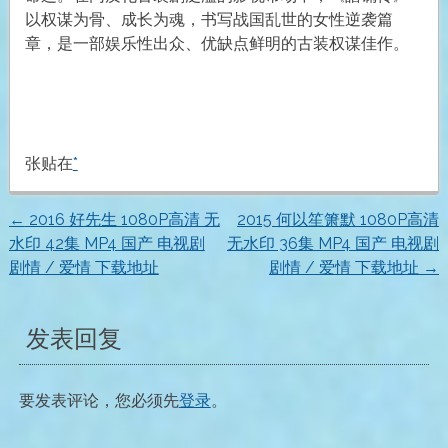
以权谋为骨、成长为魂，书写战国乱世的女性逆袭篇
章，是一部娱乐性出众、优缺点鲜明的古装权谋佳作。
张贴在
*
←
2016 好先生 1080P高清 无
2015 何以笙箫默 1080P高清
文
水印 42集 MP4 国产 电视剧
无水印 36集 MP4 国产 电视剧
剧情 / 爱情 下载地址
剧情 / 爱情 下载地址
→
章
导
发表回复
航
要发表评论，您必须先
登录
。