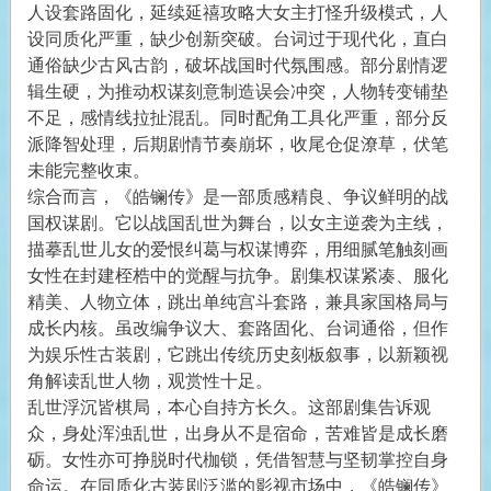
人设套路固化，延续延禧攻略大女主打怪升级模式，人
设同质化严重，缺少创新突破。台词过于现代化，直白
通俗缺少古风古韵，破坏战国时代氛围感。部分剧情逻
辑生硬，为推动权谋刻意制造误会冲突，人物转变铺垫
不足，感情线拉扯混乱。同时配角工具化严重，部分反
派降智处理，后期剧情节奏崩坏，收尾仓促潦草，伏笔
未能完整收束。
综合而言，《皓镧传》是一部质感精良、争议鲜明的战
国权谋剧。它以战国乱世为舞台，以女主逆袭为主线，
描摹乱世儿女的爱恨纠葛与权谋博弈，用细腻笔触刻画
女性在封建桎梏中的觉醒与抗争。剧集权谋紧凑、服化
精美、人物立体，跳出单纯宫斗套路，兼具家国格局与
成长内核。虽改编争议大、套路固化、台词通俗，但作
为娱乐性古装剧，它跳出传统历史刻板叙事，以新颖视
角解读乱世人物，观赏性十足。
乱世浮沉皆棋局，本心自持方长久。这部剧集告诉观
众，身处浑浊乱世，出身从不是宿命，苦难皆是成长磨
砺。女性亦可挣脱时代枷锁，凭借智慧与坚韧掌控自身
命运。在同质化古装剧泛滥的影视市场中，《皓镧传》