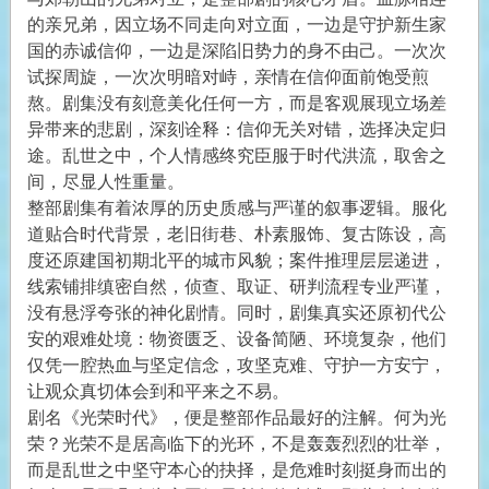
的亲兄弟，因立场不同走向对立面，一边是守护新生家
国的赤诚信仰，一边是深陷旧势力的身不由己。一次次
试探周旋，一次次明暗对峙，亲情在信仰面前饱受煎
熬。剧集没有刻意美化任何一方，而是客观展现立场差
异带来的悲剧，深刻诠释：信仰无关对错，选择决定归
途。乱世之中，个人情感终究臣服于时代洪流，取舍之
间，尽显人性重量。
整部剧集有着浓厚的历史质感与严谨的叙事逻辑。服化
道贴合时代背景，老旧街巷、朴素服饰、复古陈设，高
度还原建国初期北平的城市风貌；案件推理层层递进，
线索铺排缜密自然，侦查、取证、研判流程专业严谨，
没有悬浮夸张的神化剧情。同时，剧集真实还原初代公
安的艰难处境：物资匮乏、设备简陋、环境复杂，他们
仅凭一腔热血与坚定信念，攻坚克难、守护一方安宁，
让观众真切体会到和平来之不易。
剧名《光荣时代》，便是整部作品最好的注解。何为光
荣？光荣不是居高临下的光环，不是轰轰烈烈的壮举，
而是乱世之中坚守本心的抉择，是危难时刻挺身而出的