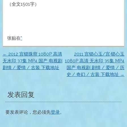
（全文1501字）
张贴在
*
←
2012 宫锁珠帘 1080P 高清
2011 宫锁心玉/宫·锁心玉
文
无水印 37集 MP4 国产 电视剧
1080P 高清 无水印 35集 MP4
剧情 / 爱情 / 古装 下载地址
国产 电视剧 剧情 / 爱情 / 历
章
史 / 奇幻 / 古装 下载地址
→
导
发表回复
航
要发表评论，您必须先
登录
。