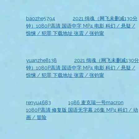
资源已收到，非常满意！
baozhe5794
发表在
2021 缉魂（网飞未删减130分
钟）1080P高清 国语中字 MP4 电影 科幻 / 悬疑 /
惊悚 / 犯罪 下载地址 张震 / 张钧甯
2026-07-18
满意
yuanzhe8138
发表在
2021 缉魂（网飞未删减130分
钟）1080P高清 国语中字 MP4 电影 科幻 / 悬疑 /
惊悚 / 犯罪 下载地址 张震 / 张钧甯
2026-07-18
顺利获取，非常感谢
renyu4683
发表在
1986 麦克瑞一号macron
1080P高清 修复版 国语无字幕 26集 MP4 科幻 / 动
画 / 冒险
2026-07-18
已查收，强烈推荐