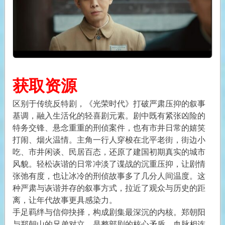
获取资源
区别于传统反特剧，《光荣时代》打破严肃压抑的叙事
基调，融入生活化的轻喜剧元素。剧中既有紧张凶险的
特务交锋、悬念重重的刑侦案件，也有市井日常的嬉笑
打闹、烟火温情。主角一行人穿梭在北平老街，街边小
吃、市井闲谈、民居百态，还原了建国初期真实的城市
风貌。轻松诙谐的日常冲淡了谍战的沉重压抑，让剧情
张弛有度，也让冰冷的刑侦故事多了几分人间温度。这
种严肃与诙谐并存的叙事方式，拉近了观众与历史的距
离，让年代故事更具感染力。
手足羁绊与信仰抉择，构成剧集最深沉的内核。郑朝阳
与郑朝山的兄弟对立，是整部剧的核心矛盾。血脉相连