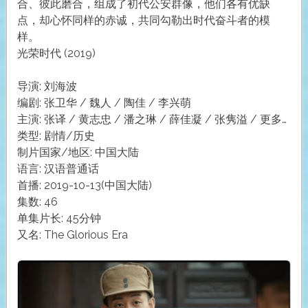
合、彼此磨合，组成了初代公安群像，他们各有优缺
点，却心怀同样的赤诚，共同勾勒出时代奋斗者的模
样。
光荣时代 (2019)
导演: 刘海波
编剧: 张卫华 / 魏人 / 陶佳 / 李兴萌
主演: 张译 / 黄志忠 / 潘之琳 / 薛佳凝 / 张隽溢 / 更多…
类型: 剧情/历史
制片国家/地区: 中国大陆
语言: 汉语普通话
首播: 2019-10-13(中国大陆)
集数: 46
单集片长: 45分钟
又名: The Glorious Era