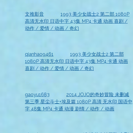
非常感谢
文推影音
发表在
1993 美少女战士2 第二部 1080P
高清无水印 日语中字 43集 MP4 卡通 动画 喜剧 /
动作 / 爱情 / 动画 / 奇幻
2026-07-18
非常感谢
qianhao9461
发表在
1993 美少女战士2 第二部
1080P 高清无水印 日语中字 43集 MP4 卡通 动画
喜剧 / 动作 / 爱情 / 动画 / 奇幻
2026-07-18
已收到，太赞了
gaoyu1683
发表在
2014 JOJO的奇妙冒险 未删减
第三季 星尘斗士+埃及篇 1080P 高清 无水印 国语中
字 48集 MP4 卡通 动漫 剧情 / 动作 / 动画
2026-07-18
收到啦