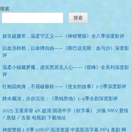
搜索
搜索
嬉笑破庸常，温柔守正义——《神烦警探》全八季深度影评
以血洗桎梏，以命搏自由——《斯巴达克斯：血与沙》深度影
评
温柔小镇藏梦魇，虚实荒原见人心——《双峰》全系列深度影
评
红袍囚肉身，不屈破极权——《使女的故事》1-5季深度影评
静水藏浊，步步沉沦：《黑钱胜地》1-4季全剧深度影评
2025 玉茗茶骨 4K 超清 国语中字（软字幕） 36集 MKV 爱情
/ 悬疑 / 古装 电视剧 下载地址
神烦警探 1-8季 1080P 高清资源 中英双语字幕 MP4 美剧 网