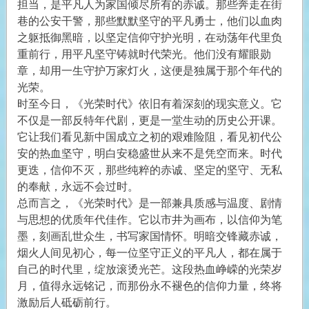
担当，是平凡人为家国倾尽所有的赤诚。那些奔走在街
巷的公安干警，那些默默坚守的平凡勇士，他们以血肉
之躯抵御黑暗，以坚定信仰守护光明，在动荡年代里负
重前行，用平凡坚守铸就时代荣光。他们没有耀眼勋
章，却用一生守护万家灯火，这便是独属于那个年代的
光荣。
时至今日，《光荣时代》依旧有着深刻的现实意义。它
不仅是一部反特年代剧，更是一堂生动的历史公开课。
它让我们看见新中国成立之初的艰难险阻，看见初代公
安的热血坚守，明白安稳盛世从来不是凭空而来。时代
更迭，信仰不灭，那些纯粹的赤诚、坚定的坚守、无私
的奉献，永远不会过时。
总而言之，《光荣时代》是一部兼具质感与温度、剧情
与思想的优质年代佳作。它以市井为画布，以信仰为笔
墨，刻画乱世众生，书写家国情怀。明暗交锋藏赤诚，
烟火人间见初心，每一位坚守正义的平凡人，都在属于
自己的时代里，绽放滚烫光芒。这段热血峥嵘的光荣岁
月，值得永远铭记，而那份永不褪色的信仰力量，终将
激励后人砥砺前行。