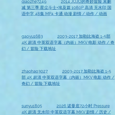
qiaozhe7249
发表在
2014 JOJO的奇妙冒险 未删
减 第三季 星尘斗士+埃及篇 1080P 高清 无水印 国
语中字 48集 MP4 卡通 动漫 剧情 / 动作 / 动画
2026-07-18
很喜欢
gaoyu1683
发表在
2003-2017 加勒比海盗 1-5部
4K 超清 中英双语字幕（内嵌）MKV 电影 动作 / 奇
幻 / 冒险 下载地址
2026-07-18
很满意
zhaohao3027
发表在
2003-2017 加勒比海盗 1-5
部 4K 超清 中英双语字幕（内嵌）MKV 电影 动作 /
奇幻 / 冒险 下载地址
2026-07-18
收到啦，非常感谢
sunyu1805
发表在
2026 诺曼底72小时 Pressure
4K 超清 无水印 中英双语字幕 MKV 剧情 / 历史 /