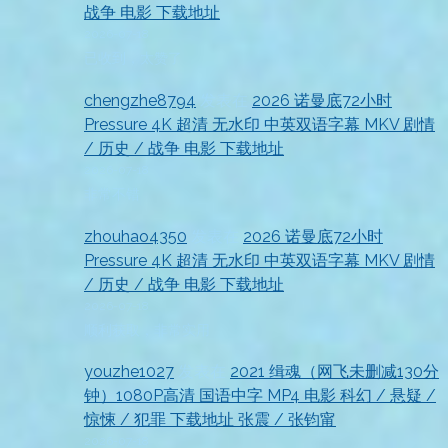
战争 电影 下载地址
2026-07-18
已收到，太赞了
chengzhe8794
发表在
2026 诺曼底72小时
Pressure 4K 超清 无水印 中英双语字幕 MKV 剧情
/ 历史 / 战争 电影 下载地址
2026-07-18
非常不错
zhouhao4350
发表在
2026 诺曼底72小时
Pressure 4K 超清 无水印 中英双语字幕 MKV 剧情
/ 历史 / 战争 电影 下载地址
2026-07-18
顺利获取，非常实用
youzhe1027
发表在
2021 缉魂（网飞未删减130分
钟）1080P高清 国语中字 MP4 电影 科幻 / 悬疑 /
惊悚 / 犯罪 下载地址 张震 / 张钧甯
2026-07-18