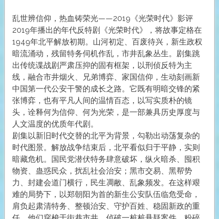
乱世辨信仰，热血铸荣光——2019《光荣时代》影评
2019年播出的年代反特剧《光荣时代》，将故事定格在
1949年北平解放初期。山河初定、百废待兴，新生政权
暗流涌动，残留特务伺机作乱，市井乱象丛生。剧集跳
出传统谍战剧严肃压抑的固有框架，以刑侦反特为主
线，融合市井烟火、兄弟博弈、家国信仰，生动刻画新
中国第一代公安干警的成长之路。它既有明暗交锋的紧
张博弈，也有平凡人间的温情百态，以写实质朴的镜
头，诠释何为信仰、何为光荣，是一部兼具历史厚度与
人文温度的优质年代剧。
剧集以新旧时代交替的北平为背景，勾勒出动荡复杂的
时代图景。解放战争结束后，北平看似归于平静，实则
暗藏危机。国民党潜伏特务肆意破坏，纵火暗杀、囤积
物资、蛊惑民众，扰乱社会治安；黑市交易、黑帮势
力、封建会道门横行，民生凋敝、乱象频发。在这样艰
难的局势下，以郑朝阳为首的新生公安队伍临危受命，
肩负起肃清特务、整顿治安、守护百姓、稳固新政的重
任。他们穿梭于街巷市井，侦破一桩桩悬疑案件，粉碎