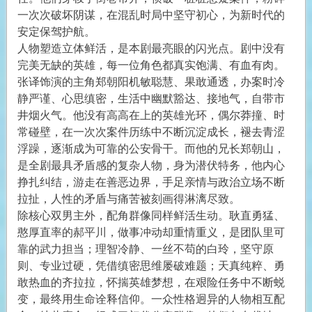
一次次破坏阴谋，在混乱时局中坚守初心，为新时代的
安定保驾护航。
人物塑造立体鲜活，是本剧最亮眼的闪光点。剧中没有
完美无缺的英雄，每一位角色都真实饱满、有血有肉。
张译饰演的主角郑朝阳机敏聪慧、果敢通透，办案时冷
静严谨、心思缜密，生活中幽默豁达、接地气，自带市
井烟火气。他没有高高在上的英雄光环，偶尔莽撞、时
常碰壁，在一次次案件历练中不断沉淀成长，褪去青涩
浮躁，逐渐成为可靠的公安骨干。而他的兄长郑朝山，
是全剧最具矛盾感的复杂人物，身为潜伏特务，他内心
挣扎纠结，游走在善恶边界，手足亲情与政治立场不断
拉扯，人性的矛盾与痛苦被刻画得淋漓尽致。
除核心双男主外，配角群像同样鲜活生动。耿直勇猛、
憨厚直率的郝平川，做事冲动却重情重义，是团队里可
靠的武力担当；理智冷静、一丝不苟的白玲，坚守原
则、专业过硬，凭借缜密思维屡破难题；天真纯粹、勇
敢热血的齐拉拉，怀揣英雄梦想，在艰险任务中不断蜕
变，最终用生命诠释信仰。一众性格迥异的人物相互配