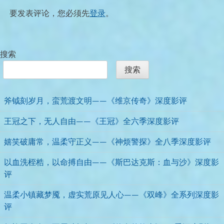
要发表评论，您必须先
登录
。
搜索
搜索
斧钺刻岁月，蛮荒渡文明——《维京传奇》深度影评
王冠之下，无人自由——《王冠》全六季深度影评
嬉笑破庸常，温柔守正义——《神烦警探》全八季深度影评
以血洗桎梏，以命搏自由——《斯巴达克斯：血与沙》深度影
评
温柔小镇藏梦魇，虚实荒原见人心——《双峰》全系列深度影
评