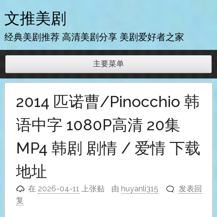
跳
文推美剧
至
内
经典美剧推荐 高清美剧分享 美剧爱好者之家
容
主要菜单
2014 匹诺曹/Pinocchio 韩
语中字 1080P高清 20集
MP4 韩剧 剧情 / 爱情 下载
地址
在
2026-04-11
上张贴
由
huyanli315
发表回
复