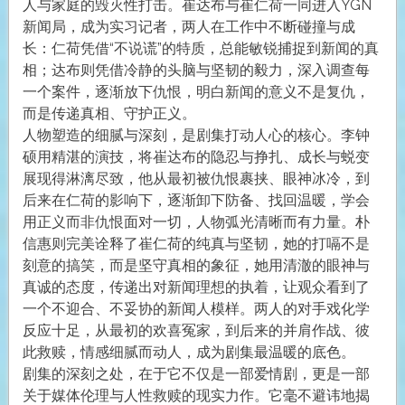
人与家庭的毁灭性打击。崔达布与崔仁荷一同进入YGN
新闻局，成为实习记者，两人在工作中不断碰撞与成
长：仁荷凭借“不说谎”的特质，总能敏锐捕捉到新闻的真
相；达布则凭借冷静的头脑与坚韧的毅力，深入调查每
一个案件，逐渐放下仇恨，明白新闻的意义不是复仇，
而是传递真相、守护正义。
人物塑造的细腻与深刻，是剧集打动人心的核心。李钟
硕用精湛的演技，将崔达布的隐忍与挣扎、成长与蜕变
展现得淋漓尽致，他从最初被仇恨裹挟、眼神冰冷，到
后来在仁荷的影响下，逐渐卸下防备、找回温暖，学会
用正义而非仇恨面对一切，人物弧光清晰而有力量。朴
信惠则完美诠释了崔仁荷的纯真与坚韧，她的打嗝不是
刻意的搞笑，而是坚守真相的象征，她用清澈的眼神与
真诚的态度，传递出对新闻理想的执着，让观众看到了
一个不迎合、不妥协的新闻人模样。两人的对手戏化学
反应十足，从最初的欢喜冤家，到后来的并肩作战、彼
此救赎，情感细腻而动人，成为剧集最温暖的底色。
剧集的深刻之处，在于它不仅是一部爱情剧，更是一部
关于媒体伦理与人性救赎的现实力作。它毫不避讳地揭