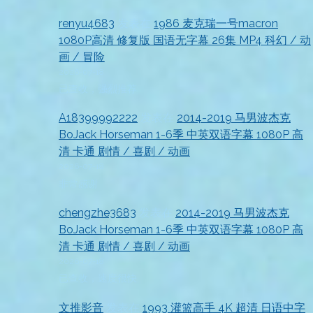
renyu4683
发表在
1986 麦克瑞一号macron
1080P高清 修复版 国语无字幕 26集 MP4 科幻 / 动
画 / 冒险
2026-07-18
已查收，强烈推荐
A18399992222
发表在
2014-2019 马男波杰克
BoJack Horseman 1-6季 中英双语字幕 1080P 高
清 卡通 剧情 / 喜剧 / 动画
2026-07-18
非常感谢
chengzhe3683
发表在
2014-2019 马男波杰克
BoJack Horseman 1-6季 中英双语字幕 1080P 高
清 卡通 剧情 / 喜剧 / 动画
2026-07-18
已查收，速度很快
文推影音
发表在
1993 灌篮高手 4K 超清 日语中字