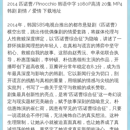
2014 匹诺曹/Pinocchio 韩语中字 1080P高清 20集 MP4
韩剧 剧情 / 爱情 下载地址
2014年，韩国SBS电视台推出的都市悬疑剧《匹诺曹》
横空出世，跳出传统偶像剧的情爱套路，将媒体伦理与
人性救赎深度绑定，以“匹诺曹综合征”为隐喻，讲述了一
群怀揣新闻理想的年轻人，在真相与谎言的博弈中坚守
初心、救赎自我的故事。这部由赵秀沅、申承佑联合执
导，朴惠莲编剧，李钟硕、朴信惠领衔主演的作品，开
播即创下超高收视，豆瓣评分常年稳定在8.3分，成为当
年最具深度与影响力的韩剧。它以新闻行业为切口，剖
开谎言的残酷与真相的重量，用细腻的情感与尖锐的现
实批判，书写了一曲关于坚守与救赎的成长赞歌。
剧集最具创新性的亮点，是将“匹诺曹综合征”这一奇幻设
定与现实题材完美融合，赋予故事深刻的隐喻意义。朴
信惠饰演的崔仁荷，因患有罕见的“匹诺曹综合征”，只要
一说谎就会不停打嗝，无法掩饰自己的真实想法。这种
生理限制，让她从小就被迫直面真相，也让她养成了真
诚坦荡的性格，更坚定了她追求真实新闻的决心。李钟