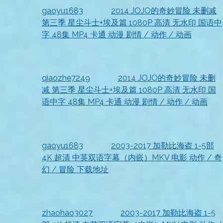
gaoyu1683
发表在
2014 JOJO的奇妙冒险 未删减
第三季 星尘斗士+埃及篇 1080P 高清 无水印 国语中
字 48集 MP4 卡通 动漫 剧情 / 动作 / 动画
2026-07-18
收到啦
qiaozhe7249
发表在
2014 JOJO的奇妙冒险 未删
减 第三季 星尘斗士+埃及篇 1080P 高清 无水印 国
语中字 48集 MP4 卡通 动漫 剧情 / 动作 / 动画
2026-07-18
很喜欢
gaoyu1683
发表在
2003-2017 加勒比海盗 1-5部
4K 超清 中英双语字幕（内嵌）MKV 电影 动作 / 奇
幻 / 冒险 下载地址
2026-07-18
很满意
zhaohao3027
发表在
2003-2017 加勒比海盗 1-5