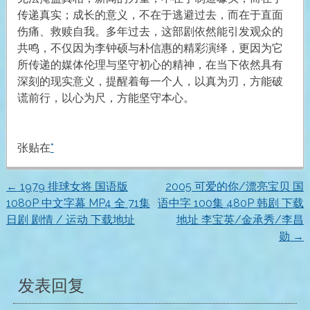
传递真实；成长的意义，不在于逃避过去，而在于直面
伤痛、救赎自我。多年过去，这部剧依然能引发观众的
共鸣，不仅因为李钟硕与朴信惠的精彩演绎，更因为它
所传递的媒体伦理与坚守初心的精神，在当下依然具有
深刻的现实意义，提醒着每一个人，以真为刃，方能破
谎前行，以心为尺，方能坚守本心。
张贴在
*
←
1979 排球女将 国语版
2005 可爱的你/漂亮宝贝 国
文
1080P 中文字幕 MP4 全 71集
语中字 100集 480P 韩剧 下载
日剧 剧情 / 运动 下载地址
地址 李宝英/金承秀/李昌
章
勋
→
导
发表回复
航