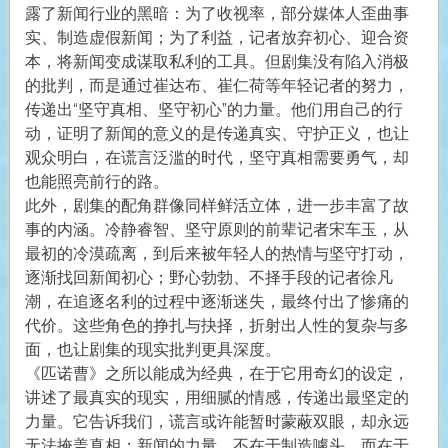
露了新闻行业的黑暗：为了收视率，部分媒体人歪曲事
实、制造虚假新闻；为了利益，记者放弃初心、迎合资
本，将新闻变成谋取私利的工具。但剧集没有陷入消极
的批判，而是通过崔达布、崔仁荷等年轻记者的努力，
传递出“坚守真相、坚守初心”的力量。他们用自己的行
动，证明了新闻的意义的是传递真实、守护正义，也让
观众明白，在谎言泛滥的时代，坚守真相需要勇气，却
也能照亮前行的路。
此外，剧集的配角群像同样鲜活立体，进一步丰富了故
事的内涵。冷静睿智、坚守原则的前辈记者宋车玉，从
最初的冷漠疏离，到后来被年轻人的热情与坚守打动，
逐渐找回新闻初心；野心勃勃、不择手段的记者徐凡
潮，在追逐名利的过程中逐渐迷失，最终付出了惨痛的
代价。这些角色的挣扎与抉择，折射出人性的复杂与多
面，也让剧集的现实批判更具深度。
《匹诺曹》之所以能成为经典，在于它用奇幻的设定，
讲述了最真实的现实，用细腻的情感，传递出最坚定的
力量。它告诉我们，谎言或许能暂时蒙蔽双眼，却永远
无法掩盖真相；新闻的力量，不在于制造噱头，而在于