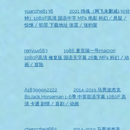
yuanzhe8138
发表在
2021 缉魂（网飞未删减130分
钟）1080P高清 国语中字 MP4 电影 科幻 / 悬疑 /
惊悚 / 犯罪 下载地址 张震 / 张钧甯
2026-07-18
顺利获取，非常感谢
renyu4683
发表在
1986 麦克瑞一号macron
1080P高清 修复版 国语无字幕 26集 MP4 科幻 / 动
画 / 冒险
2026-07-18
已查收，强烈推荐
A18399992222
发表在
2014-2019 马男波杰克
BoJack Horseman 1-6季 中英双语字幕 1080P 高
清 卡通 剧情 / 喜剧 / 动画
2026-07-18
非常感谢
chengzhe3683
发表在
2014-2019 马男波杰克