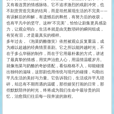
又有着连贯的情感脉络。它不追求激烈的戏剧冲突，也
不刻意营造完美的结局，而是坦然展现生活的不完美——
有误解后的和解，有遗憾后的释然，有努力后的收获，
也有平凡中的坚守。这种“不完美”，恰恰让剧集更具感染
力，让观众明白，生活本就是由无数琐碎的瞬间组成，
有笑有泪，才是最真实的模样。
多年过去，《泡菜奶酪微笑》依然被观众反复重温，成
为难以超越的经典情景喜剧。它之所以能跨越时光，不
在于多么华丽的制作，而在于它用最朴素的方式，讲述
了最真挚的情感，用笑声治愈人心，用温情温暖岁月。
就像泡菜与奶酪的奇妙搭配，看似格格不入，却能碰撞
出独特的滋味，这部剧也用传统与现代的碰撞，勾勒出
平凡生活的美好与力量。它告诉我们，生活或许平凡琐
碎，却总有不期而遇的温暖，那些嬉笑打闹的日常，那
些默默陪伴的时光，终将成为我们生命中最珍贵的回
忆，治愈我们往后每一段奔波的旅程。