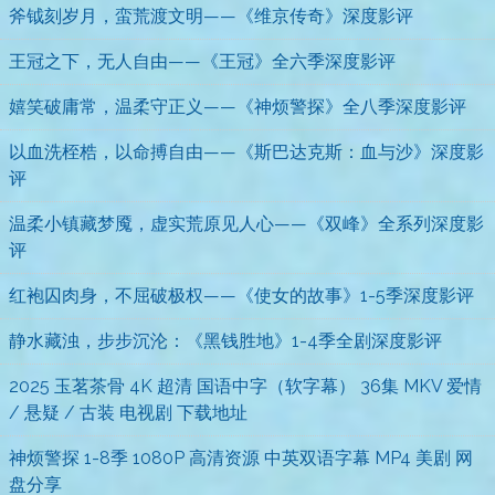
斧钺刻岁月，蛮荒渡文明——《维京传奇》深度影评
王冠之下，无人自由——《王冠》全六季深度影评
嬉笑破庸常，温柔守正义——《神烦警探》全八季深度影评
以血洗桎梏，以命搏自由——《斯巴达克斯：血与沙》深度影
评
温柔小镇藏梦魇，虚实荒原见人心——《双峰》全系列深度影
评
红袍囚肉身，不屈破极权——《使女的故事》1-5季深度影评
静水藏浊，步步沉沦：《黑钱胜地》1-4季全剧深度影评
2025 玉茗茶骨 4K 超清 国语中字（软字幕） 36集 MKV 爱情
/ 悬疑 / 古装 电视剧 下载地址
神烦警探 1-8季 1080P 高清资源 中英双语字幕 MP4 美剧 网
盘分享