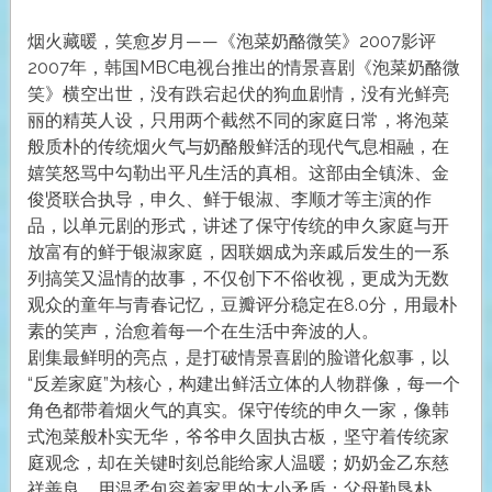
烟火藏暖，笑愈岁月——《泡菜奶酪微笑》2007影评
2007年，韩国MBC电视台推出的情景喜剧《泡菜奶酪微
笑》横空出世，没有跌宕起伏的狗血剧情，没有光鲜亮
丽的精英人设，只用两个截然不同的家庭日常，将泡菜
般质朴的传统烟火气与奶酪般鲜活的现代气息相融，在
嬉笑怒骂中勾勒出平凡生活的真相。这部由全镇洙、金
俊贤联合执导，申久、鲜于银淑、李顺才等主演的作
品，以单元剧的形式，讲述了保守传统的申久家庭与开
放富有的鲜于银淑家庭，因联姻成为亲戚后发生的一系
列搞笑又温情的故事，不仅创下不俗收视，更成为无数
观众的童年与青春记忆，豆瓣评分稳定在8.0分，用最朴
素的笑声，治愈着每一个在生活中奔波的人。
剧集最鲜明的亮点，是打破情景喜剧的脸谱化叙事，以
“反差家庭”为核心，构建出鲜活立体的人物群像，每一个
角色都带着烟火气的真实。保守传统的申久一家，像韩
式泡菜般朴实无华，爷爷申久固执古板，坚守着传统家
庭观念，却在关键时刻总能给家人温暖；奶奶金乙东慈
祥善良，用温柔包容着家里的大小矛盾；父母勤恳朴