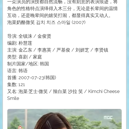
一众演员的演技都自然流畅，没有刻意的表演痕迹，将
角色的性格特点演绎得入木三分，无论是长辈间的温情
互动，还是晚辈间的嬉笑打闹，都显得真实又动人。
泡菜奶酪微笑 김치 치즈 스마일 (2007)
导演: 全镇洙 / 金俊贤
编剧: 朴慧莲
主演: 金乙东 / 李惠英 / 严基俊 / 刘妍芝 / 李贤镇
类型: 喜剧 / 家庭
制片国家/地区: 韩国
语言: 韩语
首播: 2007-07-23(韩国)
集数: 121
又名: 泡菜·芝士·微笑 / 辣白菜 沙拉 笑 / Kimchi Cheese
Smile