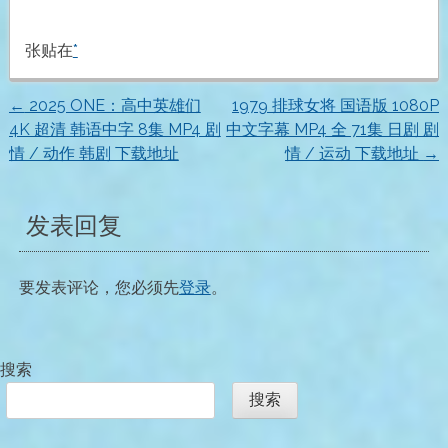
张贴在
*
←
2025 ONE：高中英雄们
1979 排球女将 国语版 1080P
文
4K 超清 韩语中字 8集 MP4 剧
中文字幕 MP4 全 71集 日剧 剧
情 / 动作 韩剧 下载地址
情 / 运动 下载地址
→
章
导
发表回复
航
要发表评论，您必须先
登录
。
搜索
搜索