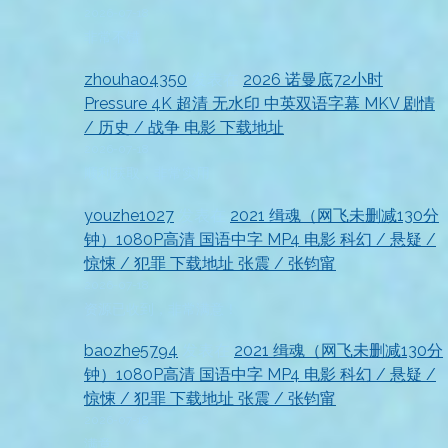
2026-07-18
非常不错
zhouhao4350
发表在
2026 诺曼底72小时
Pressure 4K 超清 无水印 中英双语字幕 MKV 剧情
/ 历史 / 战争 电影 下载地址
2026-07-18
顺利获取，非常实用
youzhe1027
发表在
2021 缉魂（网飞未删减130分
钟）1080P高清 国语中字 MP4 电影 科幻 / 悬疑 /
惊悚 / 犯罪 下载地址 张震 / 张钧甯
2026-07-18
资源已收到，非常满意！
baozhe5794
发表在
2021 缉魂（网飞未删减130分
钟）1080P高清 国语中字 MP4 电影 科幻 / 悬疑 /
惊悚 / 犯罪 下载地址 张震 / 张钧甯
2026-07-18
满意