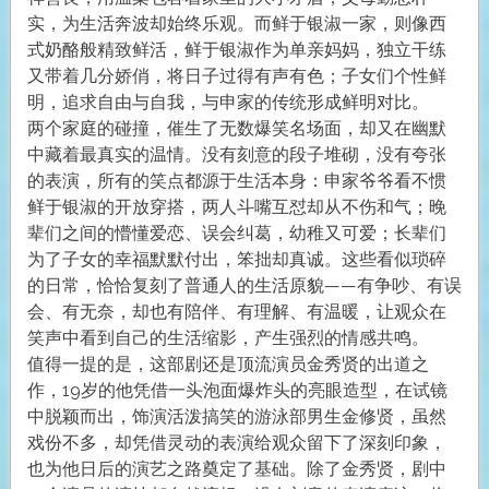
实，为生活奔波却始终乐观。而鲜于银淑一家，则像西
式奶酪般精致鲜活，鲜于银淑作为单亲妈妈，独立干练
又带着几分娇俏，将日子过得有声有色；子女们个性鲜
明，追求自由与自我，与申家的传统形成鲜明对比。
两个家庭的碰撞，催生了无数爆笑名场面，却又在幽默
中藏着最真实的温情。没有刻意的段子堆砌，没有夸张
的表演，所有的笑点都源于生活本身：申家爷爷看不惯
鲜于银淑的开放穿搭，两人斗嘴互怼却从不伤和气；晚
辈们之间的懵懂爱恋、误会纠葛，幼稚又可爱；长辈们
为了子女的幸福默默付出，笨拙却真诚。这些看似琐碎
的日常，恰恰复刻了普通人的生活原貌——有争吵、有误
会、有无奈，却也有陪伴、有理解、有温暖，让观众在
笑声中看到自己的生活缩影，产生强烈的情感共鸣。
值得一提的是，这部剧还是顶流演员金秀贤的出道之
作，19岁的他凭借一头泡面爆炸头的亮眼造型，在试镜
中脱颖而出，饰演活泼搞笑的游泳部男生金修贤，虽然
戏份不多，却凭借灵动的表演给观众留下了深刻印象，
也为他日后的演艺之路奠定了基础。除了金秀贤，剧中