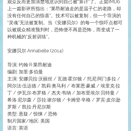
观众反而更加清楚地意识到自己被“算计”了。正如IMDb
上一篇影评所指出：“莱昂耐迪走的是温子仁的老路，却
没有任何自己的惊喜”。技术可以被复制，但一个导演的
“灵魂”无法被复制。当《安娜贝尔》的每一个惊吓点都可
以被观众精准预判时，恐怖便不再是恐怖，而变成了一
种机械的“反射训练”。
安娜贝尔 Annabelle (2014)
导演: 约翰·R·莱昂耐迪
编剧: 加里·多伯曼
主演: 安娜贝拉·沃丽丝 / 瓦德·霍尔顿 / 托尼·阿门多拉 /
阿尔法·伍达德 / 凯莉·奥马利 / 布莱恩·豪威 / 埃里克·拉
丁 / 伊瓦尔·布罗格 / 杰夫·韦纳 / 加布里埃尔·贝特曼 /
希洛·尼尔森 / 莎拉·谢尔顿 / 卡姆登·辛格 / 罗宾·皮尔逊·
罗斯 / 凯拉·丹尼尔斯
类型: 悬疑 / 惊悚 / 恐怖
制片国家/地区: 美国
语言: 英语