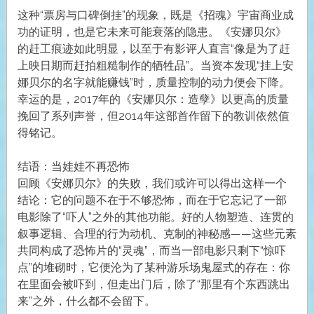
这种“票房与口碑倒挂”的现象，既是《招魂》宇宙商业成
功的证明，也是它未来可能衰落的隐患。《安娜贝尔》
的赶工痕迹如此明显，以至于有影评人直言“像是为了赶
上映日期而赶拍粗糙制作的牺牲品”。当资本发现“挂上安
娜贝尔的名字就能赚钱”时，质量控制的动力便会下降。
幸运的是，2017年的《安娜贝尔：造孽》以更高的质量
挽回了系列声誉，但2014年这部首作留下的教训依然值
得铭记。
结语：当娃娃不再恐怖
回顾《安娜贝尔》的失败，我们或许可以得出这样一个
结论：它的问题不在于不够恐怖，而在于它忘记了一部
电影除了“吓人”之外的其他功能。好的人物塑造、连贯的
叙事逻辑、合理的行为动机、克制的神秘感——这些元素
共同构成了恐怖片的“灵魂”，而当一部电影只剩下“惊吓
点”的堆砌时，它便沦为了某种游乐场鬼屋式的存在：你
在里面会被吓到，但走出门后，除了“那里有个东西跳出
来”之外，什么都不会留下。