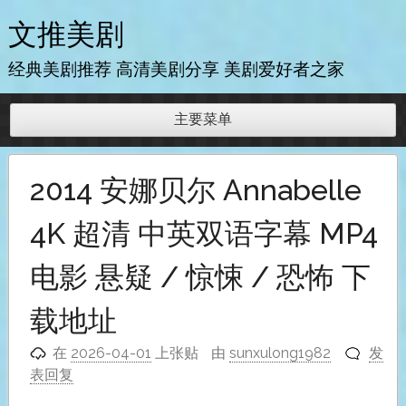
跳
文推美剧
至
内
经典美剧推荐 高清美剧分享 美剧爱好者之家
容
主要菜单
2014 安娜贝尔 Annabelle
4K 超清 中英双语字幕 MP4
电影 悬疑 / 惊悚 / 恐怖 下
载地址
在
2026-04-01
上张贴
由
sunxulong1982
发
表回复