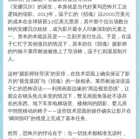
《安娜贝尔》的诞生，本身就是当代好莱坞恐怖片工业
逻辑的缩影。2013年，温子仁的《招魂》以2000万美元
的成本在全球斩获3.2亿美元票房，其中那个仅出场数分
钟的安娜贝尔娃娃，成为影片最令人印象深刻的元素之
一。资本的本能反应是——立刻开发衍生品。于是，在温
子仁忙于其他项目的情况下，原本担任《招魂》摄影师
的约翰·R·莱昂耐迪被推上了导演椅，温子仁则退居制片
人。
这种“摄影师转导演”的安排，在技术层面上确实保证了影
片的“视觉基因”与《招魂》的一脉相承。莱昂耐迪深谙温
子仁的恐怖语法——利用画面边缘的“周边视觉恐惧”，让
观众在镜头焦点未变的情况下，瞥见画面角落处不该存
在的东西。地下车库电梯场景、楼梯间的阴影、婴儿房
中悄然移动的椅子——这些技术层面的操作确实让影片在
“瞬间惊吓”的维度上完成了基本任务。
然而，恐怖片的悖论在于：当一切技术都精准无误时，