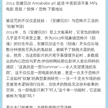
2014 安娜贝尔 Annabelle 4K 超清 中英双语字幕 MP4
电影 悬疑 / 惊悚 / 恐怖 下载地址
被诅咒的不仅仅是娃娃：《安娜贝尔》与恐怖片工业的
“祛魅”时刻
2014年，当《安娜贝尔》登上大银幕时，它背负的期待
几乎是不可承受之重。作为2013年现象级恐怖片《招
魂》的衍生作品，安娜贝尔这个在《招魂》开头仅出场
数分钟便抢尽风头的鬼娃娃，被赋予了独挑大梁的机
会。然而，当这部影片的片尾字幕缓缓升起时，多数观
众的内心恐怕与罗杰·伊伯特网站那位影评人发出同样的
感叹：“这真的是一部‘bummer’——令人失望透顶的东
西”。这不仅仅是一部电影的失败，更是一次关于恐怖片
工业如何“祛魅”的典型案例研究——当一个灵光乍现的创
意被资本逻辑强行拉长，当技术的熟练无法弥补叙事的
空洞，当一部电影只剩下“吓人”这个单一功能时，它还能
被称为“电影”吗？
系出名门的尴尬：当摄影师接过导演椅