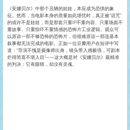
《安娜贝尔》中那个丑陋的娃娃，本应成为恐惧的象
征。然而，当电影本身的质量如此堪忧时，真正被“诅咒”
的或许不是娃娃，而是那套只重IP不重内容、只重场面不
重故事、只重惊吓不重情感的恐怖片工业逻辑。观众可
以原谅一部不够恐怖的恐怖片，但很难原谅一部连基本
叙事都无法完成的电影。正如一位豆瓣用户在短评中写
道：“导演不愧是摄像师出身，镜头带入感极强，可剧本
烂得简直不堪入目”——这大概是对《安娜贝尔》最精准
的判决：它有眼睛，却没有灵魂。