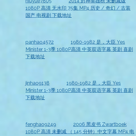
niuyue7805
发表在
2014 封神英雄榜 未删减版
1080P 高清 无水印 75集 MP4 历史 / 奇幻 / 古装
国产 电视剧 下载地址
2026-07-18
资源已收到，非常不错
panhao4572
发表在
1980-1982 是，大臣 Yes
Minister 1-3季 1080P高清 中英双语字幕 英剧 喜剧
下载地址
2026-07-18
非常靠谱
jinhao9138
发表在
1980-1982 是，大臣 Yes
Minister 1-3季 1080P高清 中英双语字幕 英剧 喜剧
下载地址
2026-07-18
非常满意
fenghao9249
发表在
2006 黑皮书 Zwartboek
1080P 高清 未删减 （ 145 分钟）中文字幕 MP4 电