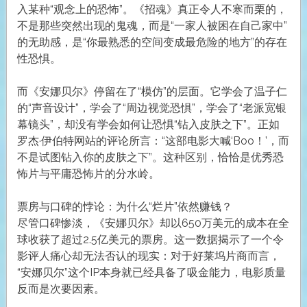
入某种“观念上的恐怖”。《招魂》真正令人不寒而栗的，
不是那些突然出现的鬼魂，而是“一家人被困在自己家中”
的无助感，是“你最熟悉的空间变成最危险的地方”的存在
性恐惧。
而《安娜贝尔》停留在了“模仿”的层面。它学会了温子仁
的“声音设计”，学会了“周边视觉恐惧”，学会了“老派宽银
幕镜头”，却没有学会如何让恐惧“钻入皮肤之下”。正如
罗杰·伊伯特网站的评论所言：“这部电影大喊‘Boo！’，而
不是试图钻入你的皮肤之下”。这种区别，恰恰是优秀恐
怖片与平庸恐怖片的分水岭。
票房与口碑的悖论：为什么“烂片”依然赚钱？
尽管口碑惨淡，《安娜贝尔》却以650万美元的成本在全
球收获了超过2.5亿美元的票房。这一数据揭示了一个令
影评人痛心却无法否认的现实：对于好莱坞片商而言，
“安娜贝尔”这个IP本身就已经具备了吸金能力，电影质量
反而是次要因素。