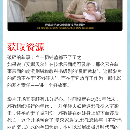
获取资源
破碎的叙事：当一切铺垫都不了了之
如果说《安娜贝尔》在技术层面尚可及格，那么它在叙
事层面的崩溃则堪称教科书级别的“反面教材”。这部影片
的问题不在于“不够吓人”，而在于它放弃了作为一部电影
的基本责任——讲一个好故事。
影片开场其实颇有几分野心。时间设定在1960年代末，
邪教组织横行的年代，一对年轻夫妇遭遇邪教徒入室袭
击，怀孕的妻子被刺伤，邪教徒在娃娃身上留下血迹后
死亡。这个开场融合了“曼森家族”式邪教恐怖与《罗斯玛
丽的婴儿》式的孕妇焦虑，本可以发展出极具时代感的