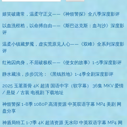
嬉笑破庸常，温柔守正义——《神烦警探》全八季深度影评
以血洗桎梏，以命搏自由——《斯巴达克斯：血与沙》深度影
评
温柔小镇藏梦魇，虚实荒原见人心——《双峰》全系列深度影
评
红袍囚肉身，不屈破极权——《使女的故事》1-5季深度影评
静水藏浊，步步沉沦：《黑钱胜地》1-4季全剧深度影评
2025 玉茗茶骨 4K 超清 国语中字（软字幕） 36集 MKV 爱情
/ 悬疑 / 古装 电视剧 下载地址
神烦警探 1-8季 1080P 高清资源 中英双语字幕 MP4 美剧 网
盘分享
神盾局特工 1-7季 4K 超清资源 无水印 中英双语字幕 MP4 网