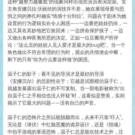
这种“越努力越尴尬”的现象同样出现在演员表演层面。女
主角安娜贝拉·沃丽丝的演技并不差，她在展现母爱与恐
惧之间的挣扎时确实“情感十分到位”。问题在于剧本为她
设置的行为逻辑实在令人困惑——一边要把娃娃扔掉，一
边又莫名其妙地把它捡回来；一边拼命保护孩子，一边
又做出各种匪夷所思的决定。正如一位豆瓣用户所评
论：“这么丑的娃娃人见人爱才是最大的bug吧”。当一个
角色做出不符合常理的行为时，观众的共情便会中断，
剩下的只有“你为什么要这样做”的困惑。
温子仁的影子：看不见的导演才是最好的导演
《安娜贝尔》的悲剧性在于：它越是试图模仿温子仁，
就越发暴露出温子仁的不可复制。当一部电影被称为“出
自温子仁之手相信也没人怀疑”时，这看似是赞美，实则
揭示了它最大的问题——没有自己的声音。
温子仁的恐怖片之所以能脱颖而出，从来不只靠“吓人”。
无论是《潜伏》中红脸恶魔的诡异设计，还是《招魂》
中拍手游戏的童谣恐怖，温子仁总是能在技术之外，注