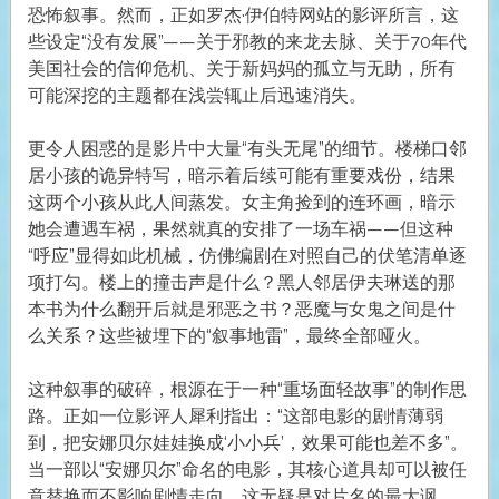
恐怖叙事。然而，正如罗杰·伊伯特网站的影评所言，这
些设定“没有发展”——关于邪教的来龙去脉、关于70年代
美国社会的信仰危机、关于新妈妈的孤立与无助，所有
可能深挖的主题都在浅尝辄止后迅速消失。
更令人困惑的是影片中大量“有头无尾”的细节。楼梯口邻
居小孩的诡异特写，暗示着后续可能有重要戏份，结果
这两个小孩从此人间蒸发。女主角捡到的连环画，暗示
她会遭遇车祸，果然就真的安排了一场车祸——但这种
“呼应”显得如此机械，仿佛编剧在对照自己的伏笔清单逐
项打勾。楼上的撞击声是什么？黑人邻居伊夫琳送的那
本书为什么翻开后就是邪恶之书？恶魔与女鬼之间是什
么关系？这些被埋下的“叙事地雷”，最终全部哑火。
这种叙事的破碎，根源在于一种“重场面轻故事”的制作思
路。正如一位影评人犀利指出：“这部电影的剧情薄弱
到，把安娜贝尔娃娃换成‘小小兵’，效果可能也差不多”。
当一部以“安娜贝尔”命名的电影，其核心道具却可以被任
意替换而不影响剧情走向，这无疑是对片名的最大讽