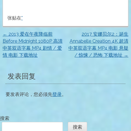
张贴在
*
←
2013 爱在午夜降临前
2017 安娜贝尔2：诞生
文
Before Midnight 1080P 高清
Annabelle Creation 4K 超清
中英双语字幕 MP4 剧情 / 爱
中英双语字幕 MP4 电影 悬疑
章
情 电影 下载地址
/ 惊悚 / 恐怖 下载地址
→
导
发表回复
航
要发表评论，您必须先
登录
。
搜索
搜索