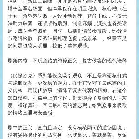
拉满，打戏回归巅峰，尤其是杰克与巨型反派的对决，
堪称全季名场面。但本季也存在明显瑕疵，核心槽点在
于女主角塑造失败，人设冲动鲁莽、智商下线，不仅无
法助力破案，还频频拖后腿、制造麻烦，演技也备受诟
病，成为全季败笔。同时，后期剧情节奏放缓，部分情
节逻辑松散，反派结局处理仓促，场景单一、经费不足
的问题也较为明显，拉低了整体观感。
剧集内核：不玩套路的纯粹正义，复古侠客的现代诠释
《侠探杰克》系列能长久吸引观众，不止是靠硬核打戏
与烧脑探案，更深层的魅力，在于它坚守了最纯粹的正
义内核，用现代叙事，演绎了复古侠客的精神。在这个
黑白模糊、利益至上的时代，剧集抛弃了复杂的人性灰
度、权谋算计，回归最朴素的善恶观，给观众带来极致
的情绪宣泄与安全感。
剧中的正义，直白且坚定。没有模棱两可的道德困境，
没有妥协退让的利益交换，恶就是恶，善就是善。反派