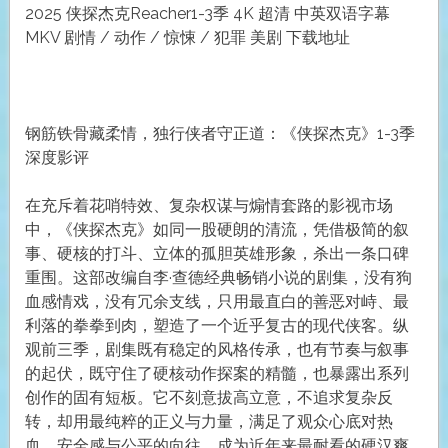
2025 侠探杰克Reacher1-3季 4K 超清 中英双语字幕
MKV 剧情 / 动作 / 惊悚 / 犯罪 美剧 下载地址
钢筋铁骨藏柔情，独行侠者守正道：《侠探杰克》1-3季
深度影评
在充斥着花哨特效、复杂权谋与煽情套路的影视市场
中，《侠探杰克》如同一股硬朗的清流，凭借极简的叙
事、硬核的打斗、立体的孤胆英雄形象，杀出一条口碑
重围。这部改编自李·查德经典畅销小说的剧集，没有狗
血感情戏，没有冗余支线，只用最直白的善恶对峙、最
利落的拳拳到肉，塑造了一个近乎复古的现代侠客。纵
观前三季，剧集既有稳定的风格传承，也有节奏与叙事
的起伏，既守住了硬核动作探案的精髓，也暴露出系列
创作的固有短板。它不刻意拔高立意，不追求复杂反
转，却用最纯粹的正义与力量，满足了观众心底对热
血、安全感与公平的向往，成为近年来最耐看的硬汉爽