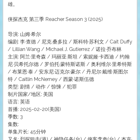
雄。
侠探杰克 第三季 Reacher Season 3 (2025)
导演: 山姆·希尔
编剧: 李·查德 / 尼克·桑多拉 / 斯科特·苏利文 / Cait Duffy
/ Lillian Wang / Michael J. Gutierrez / 诺拉·乔布林
主演: 阿兰·里奇森 / 玛丽亚·斯坦 / 索妮娅·卡西迪 / 约翰
尼·贝希托尔德 / 罗伯托·蒙特斯诺斯 / 奥利维尔·里希特斯
/ 布莱恩·泰 / 安东尼·迈克尔·豪尔 / 丹尼尔·戴维·斯图尔
特 / Caitlin McNerney / 西蒙·诺斯伍德
类型: 剧情 / 动作 / 惊悚 / 犯罪
制片国家/地区: 美国
语言: 英语
首播: 2025-02-20(美国)
季数: 3
集数:
单集片长: 45分钟
又名: 烈探狙击(港) / 神隐任务(台) / 俠客李奇(台) / 杰克·