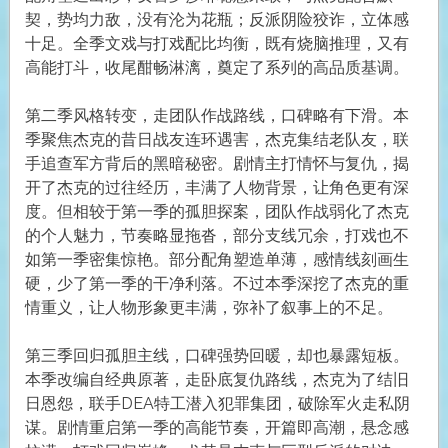
契，势均力敌，没有沦为花瓶；反派阴险狡诈，立体感
十足。全季文戏与打戏配比均衡，既有烧脑推理，又有
高能打斗，收尾酣畅淋漓，奠定了系列的高品质基调。
第二季风格转变，走团队作战路线，口碑略有下滑。本
季聚焦杰克的昔日战友连环遇害，杰克集结老队友，联
手追查军方背后的黑暗秘密。剧情主打情怀与复仇，揭
开了杰克的过往经历，丰满了人物背景，让角色更有深
度。但相较于第一季的孤胆探案，团队作战弱化了杰克
的个人魅力，节奏略显拖沓，部分支线冗余，打戏也不
如第一季密集惊艳。部分配角塑造单薄，感情线刻画生
硬，少了第一季的干净利落。不过本季深挖了杰克的重
情重义，让人物形象更丰满，弥补了叙事上的不足。
第三季回归孤胆主线，口碑强势回暖，却也暴露短板。
本季改编自经典原著，走卧底复仇路线，杰克为了结旧
日恩怨，联手DEA特工潜入犯罪集团，破除军火走私阴
谋。剧情重启第一季的高能节奏，开篇即高潮，悬念感