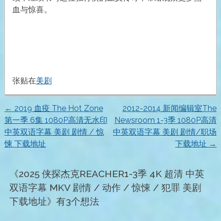
血与惊喜。
张贴在
美剧
←
2019 血疫 The Hot Zone
2012-2014 新闻编辑室The
文
第一季 6集 1080P高清无水印
Newsroom 1-3季 1080P高清
中英双语字幕 美剧 剧情 / 惊
中英双语字幕 美剧 剧情/职场
章
悚 下载地址
下载地址
→
导
《
2025 侠探杰克REACHER1-3季 4K 超清 中英
航
双语字幕 MKV 剧情 / 动作 / 惊悚 / 犯罪 美剧
下载地址
》有3个想法