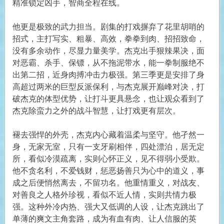
精准锁定凶手，智商全程在线。
他更是极致的武力担当。剧集的打戏摒弃了花里胡哨的
招式，主打写实、粗暴、高效，拳拳到肉、招招致命，
没有多余动作，尽显力量美学。杰克出手狠辣果决，面
对恶霸、杀手、保镖，从不拖泥带水，能一拳制服绝不
出第二招，近身肉搏冲击力极强。第三季更是安排了身
高超过两米的巨型反派保利，与杰克展开巅峰对决，打
破杰克的体型优势，让打斗更具悬念，也让观众看到了
杰克除蛮力之外的战斗智慧，让打戏更有层次。
褪去强悍的外壳，杰克内心藏着温柔与坚守。他孑然一
身，无家无室，只有一支牙刷相伴，四处漂泊，居无定
所，看似冷漠疏离，实则心怀正义，见不得弱小受欺。
他不贪名利，不爱钱财，惩恶扬善只为心中的道义，事
成之后便悄然离去，不留功名。他重情重义，对战友、
对善良之人格外珍视，看似不近人情，实则共情力极
强。这种外冷内热、强大又低调的人设，让杰克跳出了
单薄的爽文主角套路，成为有血有肉、让人信服的英