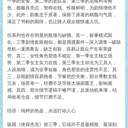
一季的女警、第二季的老队友、第三季的尼格利等角
色，都极具亮点，智商在线、性格鲜明，为剧情增色不
少。此外，剧集忠于原著，保留了原著的精髓与气质，
满足了书粉的期待，也让路人观众能快速入坑。
但系列也存在明显的瓶颈与缺憾。其一，叙事模式固
化，三季剧情套路相似，都是偶遇案件—深入调查—破除
危机—潇洒离去，缺乏创新，容易让观众产生审美疲
劳。其二，女性角色塑造不稳定，第一季女主独立强
势，第二季女主实力在线，第三季女主却沦为工具人，
人设崩塌，成为全季短板，角色塑造的连贯性不足。其
三，后期剧情容易拖沓，节奏把控失衡，部分季数支线
冗余，场景单一，经费不足导致大场面匮乏，影响观
感。其四，部分情节逻辑不够严谨，反派动机单薄，结
局收尾仓促，细节打磨不足。
结语：纯粹的热血，永远打动人心
纵观《侠探杰克》前三季，它或许不是最精致、最深刻