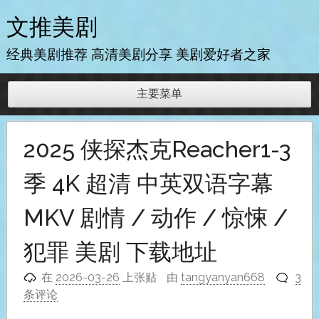
跳
文推美剧
至
内
经典美剧推荐 高清美剧分享 美剧爱好者之家
容
主要菜单
2025 侠探杰克Reacher1-3
季 4K 超清 中英双语字幕
MKV 剧情 / 动作 / 惊悚 /
犯罪 美剧 下载地址
在
2026-03-26
上张贴
由
tangyanyan668
3
条评论