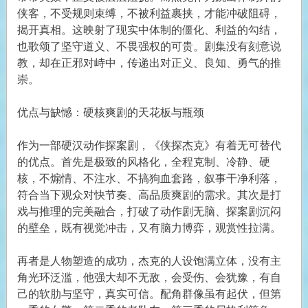
侠客，不受规则束缚，不被利益裹挟，才能冲破阻碍，
揭开真相。这映射了现实中体制的僵化、利益的勾结，
也歌颂了坚守道义、不畏强权的可贵。剧集没有刻意说
教，却在正邪对峙中，传递出对正义、良知、勇气的推
崇。
优点与缺憾：硬核爽剧的天花板与瓶颈
作为一部硬汉动作探案剧，《侠探杰克》有着无可替代
的优点。首先是极致的风格化，全程克制、冷静、硬
核，不煽情、不注水、不搞狗血套路，叙事干净利落，
符合当下观众对快节奏、高品质爽剧的需求。其次是打
戏与推理的完美融合，打破了动作剧无脑、探案剧沉闷
的壁垒，既有视觉冲击，又有脑力博弈，观赏性拉满。
再者是人物塑造的成功，杰克的人设饱满立体，没有主
角光环泛滥，他强大却不无敌，会受伤、会犹豫，有自
己的软肋与坚守，真实可信。配角群像虽有起伏，但第