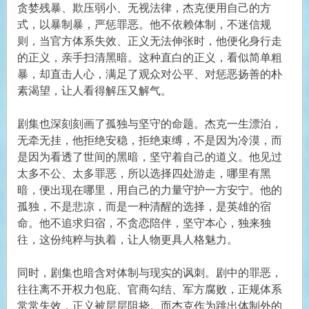
贪婪残暴、欺压弱小、无视法律，杰克便用自己的方
式，以暴制暴，严惩罪恶。他不依赖体制，不迷信规
则，当官方体系失效、正义无法伸张时，他便化身行走
的正义，亲手扫清黑暗。这种直白的正义，看似简单粗
暴，却直击人心，满足了观众对公平、对惩恶扬善的朴
素渴望，让人看得解压又解气。
剧集也深刻刻画了孤独与坚守的命题。杰克一生漂泊，
无牵无挂，他拒绝安稳，拒绝束缚，不是因为冷漠，而
是因为看透了世间的黑暗，坚守着自己的道义。他见过
太多不公、太多罪恶，所以选择四处游走，哪里有黑
暗，便出现在哪里，用自己的力量守护一方安宁。他的
孤独，不是悲凉，而是一种清醒的选择，是英雄的宿
命。他不追求归宿，不贪恋陪伴，坚守本心，独来独
往，这份纯粹与执着，让人物更具人格魅力。
同时，剧集也暗含对体制与现实的讽刺。剧中的罪恶，
往往离不开权力包庇、官商勾结、军方腐败，正规体系
常常失效，正义被层层阻挠。而杰克作为跳出体制外的