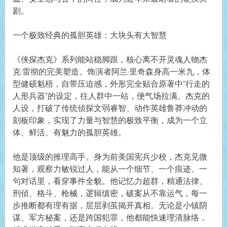
剧。
一个极致经典的孤胆英雄：大块头有大智慧
《侠探杰克》系列能站稳脚跟，核心离不开灵魂人物杰
克·雷彻的完美塑造。饰演者阿兰·里奇森身高一米九，体
型健硕魁梧，自带压迫感，外形完全贴合原著中“行走的
人形兵器”的设定，往人群中一站，便气场拉满。杰克的
人设，打破了传统侦探文弱睿智、动作英雄鲁莽冲动的
刻板印象，实现了力量与智慧的极致平衡，成为一个立
体、鲜活、有魅力的孤胆英雄。
他是顶级的推理高手。身为前美国宪兵少校，杰克见微
知著，观察力敏锐过人，能从一个细节、一个痕迹、一
句对话里，看穿事件全貌。他记忆力超群，精通法律、
刑侦、格斗、枪械，逻辑缜密，破案从不靠运气，每一
步推断都有理有据，层层剥茧揭开真相。无论是小镇阴
谋、军方秘案，还是跨国犯罪，他都能快速理清脉络，