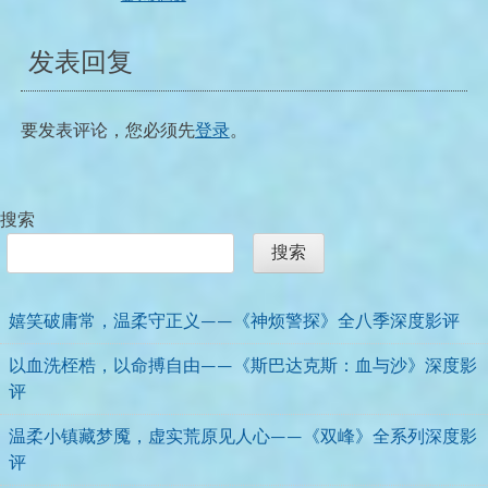
发表回复
要发表评论，您必须先
登录
。
搜索
搜索
嬉笑破庸常，温柔守正义——《神烦警探》全八季深度影评
以血洗桎梏，以命搏自由——《斯巴达克斯：血与沙》深度影
评
温柔小镇藏梦魇，虚实荒原见人心——《双峰》全系列深度影
评