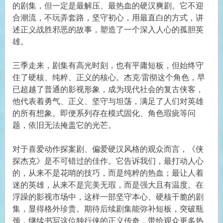
的剧集，但一定是最解压、最热血的硬汉爽剧。它不迎
合潮流，不玩弄套路，坚守初心，用最直白的方式，讲
述正义战胜邪恶的故事，塑造了一个深入人心的孤胆英
雄。
三季走来，剧集有高光时刻，也有平庸短板，但始终守
住了硬核、纯粹、正义的核心。杰克·雷彻这个角色，早
已超越了普通的影视形象，成为现代社会的复古侠客，
他代表着勇气、正义、坚守与坦荡，满足了人们对英雄
的所有想象。即便系列存在模式固化、角色瑕疵等问
题，依旧无法掩盖它的光芒。
对于喜爱动作探案剧、偏爱硬汉风格的观众而言，《侠
探杰克》是不可错过的佳作。它告诉我们，最打动人心
的，从来不是花哨的技巧，而是纯粹的热血；最让人着
迷的英雄，从来不是完美无瑕，而是强大且有温度。在
浮躁的影视市场中，这样一部坚守本心、硬核干脆的剧
集，显得格外珍贵。期待后续剧集能弥补短板，突破瓶
颈，继续书写这位独行侠的正义传奇，带给观众更多热