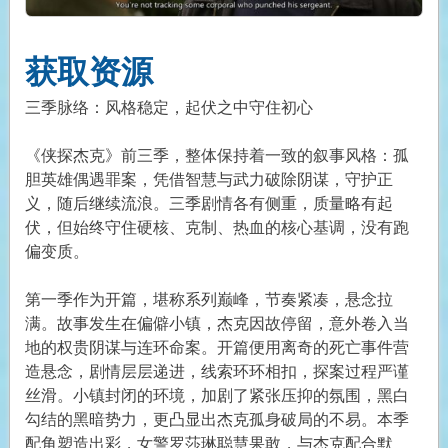
获取资源
三季脉络：风格稳定，起伏之中守住初心
《侠探杰克》前三季，整体保持着一致的叙事风格：孤
胆英雄偶遇罪案，凭借智慧与武力破除阴谋，守护正
义，随后继续流浪。三季剧情各有侧重，质量略有起
伏，但始终守住硬核、克制、热血的核心基调，没有跑
偏变质。
第一季作为开篇，堪称系列巅峰，节奏紧凑，悬念拉
满。故事发生在偏僻小镇，杰克因故停留，意外卷入当
地的权贵阴谋与连环命案。开篇便用离奇的死亡事件营
造悬念，剧情层层递进，线索环环相扣，探案过程严谨
丝滑。小镇封闭的环境，加剧了紧张压抑的氛围，黑白
勾结的黑暗势力，更凸显出杰克孤身破局的不易。本季
配角塑造出彩，女警罗莎琳聪慧果敢，与杰克配合默