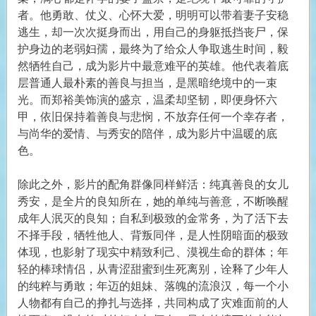
者。他勇敢、仗义、心怀大爱，明明可以带着妻子安稳
逃生，却一次次挺身而出，用自己的身躯抵挡丧尸，保
护身边的老弱妇孺，最终为了给众人争取逃生时间，毅
然牺牲自己，成为影片中最意难平的英雄。他代表着底
层普通人最朴素的善良与担当，是黑暗绝境中的一束
光。而郑裕美饰演的盛京，温柔却坚韧，即便身怀六
甲，依旧保持着善良与悲悯，不放弃任何一个幸存者，
与尚华的爱情、与秀安的陪伴，成为影片中温暖的底
色。
除此之外，影片的配角群像同样鲜活：纯真善良的女儿
秀安，是全片的良知所在，她的单纯与善意，不断唤醒
成年人泯灭的良知；自私到极致的金常务，为了活下去
不择手段，牺牲他人、背叛同伴，是人性阴暗面的极致
体现，也影射了现实中精致利己、漠视生命的群体；年
轻的棒球情侣，从青涩甜蜜到生死离别，诠释了少年人
的纯粹与勇敢；年迈的姐妹、落魄的流浪汉，每一个小
人物都有自己的挣扎与选择，共同构成了灾难面前的人