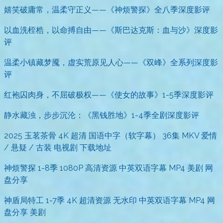
嬉笑破庸常，温柔守正义——《神烦警探》全八季深度影评
以血洗桎梏，以命搏自由——《斯巴达克斯：血与沙》深度影
评
温柔小镇藏梦魇，虚实荒原见人心——《双峰》全系列深度影
评
红袍囚肉身，不屈破极权——《使女的故事》1-5季深度影评
静水藏浊，步步沉沦：《黑钱胜地》1-4季全剧深度影评
2025 玉茗茶骨 4K 超清 国语中字（软字幕） 36集 MKV 爱情
/ 悬疑 / 古装 电视剧 下载地址
神烦警探 1-8季 1080P 高清资源 中英双语字幕 MP4 美剧 网
盘分享
神盾局特工 1-7季 4K 超清资源 无水印 中英双语字幕 MP4 网
盘分享 美剧