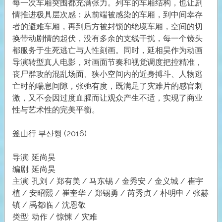
每一次车厢突围都充满张力。列车的车厢结构，也让剧
情推进极具层次感：从前端被感染的车厢，到中间幸存
者的避难车厢，再到后方被封锁的绝境车厢，空间的切
换带动剧情的起伏，没有多余的支线干扰，每一个镜头
都服务于生死逃亡与人性刻画。同时，延相昊作为动画
导演转型真人电影，对画面节奏和视觉调度把控精准，
丧尸群攻的混乱场面、狭小空间内的近身搏斗、人物逃
亡时的喘息间隙，张弛有度，既满足了灾难片的感官刺
激，又不会因过度血腥而让观众产生不适，实现了商业
性与艺术性的完美平衡。
釜山行 부산행 (2016)
导演: 延尚昊
编剧: 延尚昊
主演: 孔刘 / 郑有美 / 马东锡 / 金秀安 / 金义城 / 崔宇
植 / 安昭熙 / 崔奎华 / 郑锡勇 / 芮秀贞 / 朴明申 / 张赫
镇 / 禹都临 / 沈恩敬
类型: 动作 / 惊悚 / 灾难