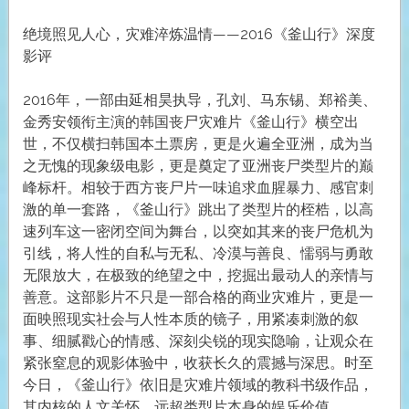
绝境照见人心，灾难淬炼温情——2016《釜山行》深度
影评
2016年，一部由延相昊执导，孔刘、马东锡、郑裕美、
金秀安领衔主演的韩国丧尸灾难片《釜山行》横空出
世，不仅横扫韩国本土票房，更是火遍全亚洲，成为当
之无愧的现象级电影，更是奠定了亚洲丧尸类型片的巅
峰标杆。相较于西方丧尸片一味追求血腥暴力、感官刺
激的单一套路，《釜山行》跳出了类型片的桎梏，以高
速列车这一密闭空间为舞台，以突如其来的丧尸危机为
引线，将人性的自私与无私、冷漠与善良、懦弱与勇敢
无限放大，在极致的绝望之中，挖掘出最动人的亲情与
善意。这部影片不只是一部合格的商业灾难片，更是一
面映照现实社会与人性本质的镜子，用紧凑刺激的叙
事、细腻戳心的情感、深刻尖锐的现实隐喻，让观众在
紧张窒息的观影体验中，收获长久的震撼与深思。时至
今日，《釜山行》依旧是灾难片领域的教科书级作品，
其内核的人文关怀，远超类型片本身的娱乐价值。