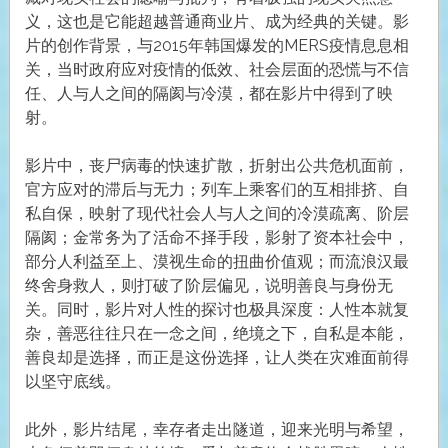
义，这也是它能超越普通商业片、成为经典的关键。影
片的创作背景，与2015年韩国爆发的MERS疫情息息相
关，当时政府应对疫情的低效、社会层面的恐慌与不信
任、人与人之间的隔阂与冷漠，都在影片中得到了映
射。
影片中，丧尸病毒的快速扩散，折射出公共危机面前，
官方应对的滞后与无力；列车上乘客们的互相排挤、自
私自保，映射了现代社会人与人之间的冷漠疏离、阶层
隔阂；金常务为了活命不择手段，影射了资本社会中，
部分人利益至上、漠视生命的扭曲价值观；而流浪汉最
终舍身救人，则打破了阶层偏见，说明善良与身份无
关。同时，影片对人性的探讨也极具深度：人性本就复
杂，善恶往往只在一念之间，绝境之下，自私是本能，
善良却是选择，而正是这份选择，让人类在灾难面前得
以坚守底线。
此外，影片结尾，幸存者走出隧道，迎来光明与希望，