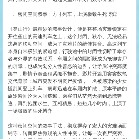
一、密闭空间叙事：方寸列车，上演极致生死博弈
《釜山行》最精妙的叙事设计，便是将整场灾难锁定在
开往釜山的高速列车之上，这个封闭、狭小、无法轻易
逃离的移动空间，成为了灾难片的绝佳舞台。高速列车
本身自带极强的紧迫感，行驶途中的封闭性切断了幸存
者与外界的有效联系，车厢之间的隔断既成为抵御丧尸
的屏障，也成为划分人性善恶的边界，让矛盾冲突高度
集中，剧情节奏全程紧绷不拖沓。影片开篇用寥寥数笔
交代背景：城市突发不明丧尸疫情，一名被感染的少女
慌乱间登上列车，病毒迅速在车厢内扩散，原本平静的
旅途瞬间沦为人间炼狱，乘客们从茫然无措到恐慌奔
逃，再到抱团求生、互相猜忌，短短几小时内，上演了
一场极致的生死博弈。
这种密闭空间的叙事手法，彻底摒弃了宏大的灾难场面
铺陈，转而聚焦微观的人性冲突，让每一次丧尸突袭、