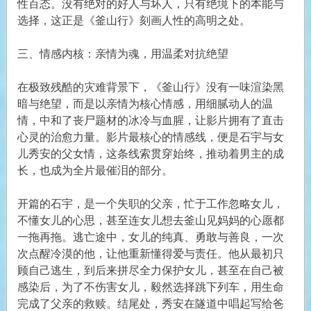
性百态。没有绝对的好人与坏人，只有绝境下的本能与
选择，这正是《釜山行》刻画人性的高明之处。
三、情感内核：亲情为魂，用温柔对抗绝望
在极致残酷的灾难背景下，《釜山行》没有一味渲染黑
暗与绝望，而是以亲情为核心情感，用细腻动人的温
情，中和了丧尸题材的冰冷与血腥，让影片拥有了直击
心灵的治愈力量。影片最核心的情感线，便是石宇与女
儿秀安的父女情，这条线索贯穿始终，推动着男主的成
长，也成为全片最催泪的部分。
开篇的石宇，是一个失职的父亲，忙于工作忽略女儿，
不懂女儿的心思，甚至连女儿想去釜山见妈妈的心愿都
一拖再拖。逃亡途中，女儿的纯真、勇敢与善良，一次
次点醒冷漠的他，让他重新懂得爱与责任。他从最初只
顾自己逃生，到后来拼尽全力保护女儿，甚至在自己被
感染后，为了不伤害女儿，毅然选择跳下列车，用生命
完成了父亲的救赎。结尾处，秀安在隧道中唱起写给爸