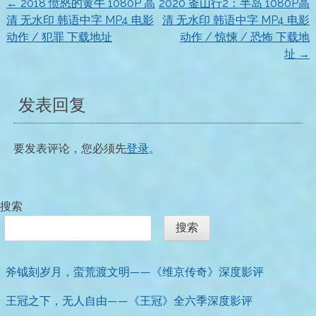
←
2018 愤怒的黄牛 1080P 高
2020 釜山行2：半岛 1080P高
文
清 无水印 韩语中字 MP4 电影
清 无水印 韩语中字 MP4 电影
动作 / 犯罪 下载地址
动作 / 惊悚 / 恐怖 下载地
章
址
→
导
发表回复
航
要发表评论，您必须先
登录
。
搜索
搜索
斧钺刻岁月，蛮荒渡文明——《维京传奇》深度影评
王冠之下，无人自由——《王冠》全六季深度影评