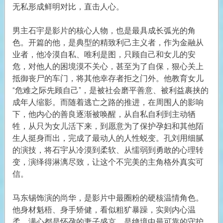
无私形成鲜明对比，直击人心。
男主石宇是影片的核心人物，也是最具成长弧光的角
色。开篇的他，是典型的精致利己主义者，作为金融从
业者，他冷漠自私、唯利是图，只顾自己和女儿的安
危，对他人的困境漠不关心，甚至为了自保，狠心关上
抵御丧尸的车门，将其他幸存者拒之门外。他教育女儿
“危难之际先顾自己”，是被社会磨平善意、被利益裹挟的
成年人缩影。而随着逃亡之路的推进，在周围人的影响
下，他内心的善良逐渐被唤醒，从自私自利到主动牺
牲，从只为女儿活下来，到愿意为了保护孕妇和其他陌
生人挺身而出，完成了最动人的人性蜕变。孔刘用细腻
的演技，将石宇从冷漠到柔软、从懦弱到勇敢的心理转
变，演绎得淋漓尽致，让这个不完美的主角格外真实可
信。
马东锡饰演的尚华，是影片中最圈粉的硬核温情角色。
他身材魁梧、身手矫健，看似粗犷暴躁，实则内心温
柔，满心都是怀孕的妻子盛京，是绝境中最可靠的守护