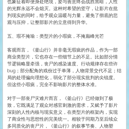
也象征着即便身处绝境，爱与善意终会战胜黑暗，人性
的光辉永远不会熄灭。这种对希望的坚守，让影片在批
判现实的同时，给予观众温暖与力量，避免了彻底的悲
观与压抑，让整部影片的立意得到升华。
五、瑕不掩瑜：类型片的小瑕疵，不掩巅峰光芒
客观而言，《釜山行》并非毫无瑕疵的作品，作为一部
商业类型片，它也存在一些细节上的不足。比如部分情
节逻辑略显牵强，丧尸的感染速度、行动规律存在些许
bug；部分配角的戏份过于单薄，人物背景交代不足；结
局的处理偏向理想化，弱化了部分现实批判的尖锐度。
但这些小瑕疵，完全不影响影片的整体水准。
对于一部丧尸灾难片而言，《釜山行》已经做到了极
致，它既满足了观众对感官刺激的需求，又赋予了影片
深刻的人性内核与现实意义，在类型片的框架内，实现
了商业性与思想性的完美统一。相较于同期乃至后续众
多同质化的丧尸片，《釜山行》的叙事节奏、人物塑