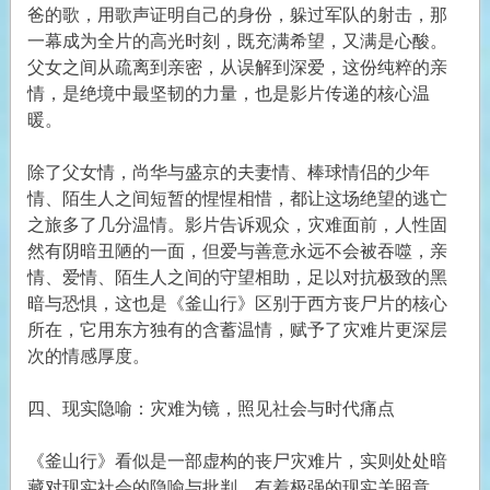
爸的歌，用歌声证明自己的身份，躲过军队的射击，那
一幕成为全片的高光时刻，既充满希望，又满是心酸。
父女之间从疏离到亲密，从误解到深爱，这份纯粹的亲
情，是绝境中最坚韧的力量，也是影片传递的核心温
暖。
除了父女情，尚华与盛京的夫妻情、棒球情侣的少年
情、陌生人之间短暂的惺惺相惜，都让这场绝望的逃亡
之旅多了几分温情。影片告诉观众，灾难面前，人性固
然有阴暗丑陋的一面，但爱与善意永远不会被吞噬，亲
情、爱情、陌生人之间的守望相助，足以对抗极致的黑
暗与恐惧，这也是《釜山行》区别于西方丧尸片的核心
所在，它用东方独有的含蓄温情，赋予了灾难片更深层
次的情感厚度。
四、现实隐喻：灾难为镜，照见社会与时代痛点
《釜山行》看似是一部虚构的丧尸灾难片，实则处处暗
藏对现实社会的隐喻与批判，有着极强的现实关照意