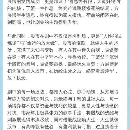
展博的复仇成功，更是印证了“善恶终有报，天道好轮回”
的内核，丁蟹一生作恶，终究难逃跳楼惨死的结局，方
展博半生隐忍，终究得以为家人报仇，宿命的闭环在此
刻圆满，也让剧集的主题得到升华。
与此同时，股市在剧中不仅仅是名利场，更是**人性的试
炼场**与**命运的放大镜**。股市的涨跌，就像人生的起
伏，充满了未知与变数，有人在其中迷失自我，被贪婪
吞噬；有人在其中坚守本心，寻得救赎。丁蟹父子沉迷
于股市的暴利，被贪婪裹挟，最终玩火自焚；方展博起
初为复仇踏入股市，在历经生死之后，终究看透浮华，
放下执念。
剧中的每一场股战，都扣人心弦、惊心动魄，从方展博
与陈万贤的初次对决，到最终与丁蟹的世纪大战，每一
场博弈都不仅是资金与技巧的较量，更是人性与执念的
对抗。韦家辉用极具张力的叙事手法，将股战的残酷与
刺激展现得淋漓尽致，同时借股战隐喻人生：人生就像
股市，有高峰就有低谷，有盈利就有亏损，过度执着于