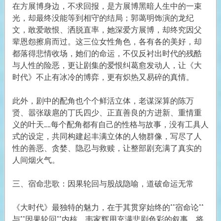
在方展博身边，不求回报，是方展博黑暗人生中的一束
光，却最终没能等到相守的结局；郭蔼明饰演的龙纪
文，敢爱敢恨、洒脱直率，她深爱方展博，却终究因父
辈恩怨擦肩而过。这三位女性角色，各有各的美好，却
都落得悲情收场，她们的命运，不仅反衬出时代的残酷
与人性的险恶，更让剧集的爱恨纠葛愈发动人，让《大
时代》不止有冰冷的博弈，更有炽热又易碎的真情。
此外，剧中的配角也个个鲜活立体，老谋深算的陈万
贤、嚣张跋扈的丁氏四少、正直善良的方进新、重情重
义的叶天……每个配角都有自己的性格与故事，没有工具人
式的设定，共同构建起丰满立体的人物群像，写尽了人
性的善恶、贪婪、隐忍与救赎，让整部剧充满了真实的
人间烟火气。
三、宿命悲歌：因果轮回与股战隐喻，道破命运无常
《大时代》最独特的魅力，在于其贯穿始终的**宿命论**
与**因果轮回**内核，韦家辉用充满悲剧色彩的叙事，将