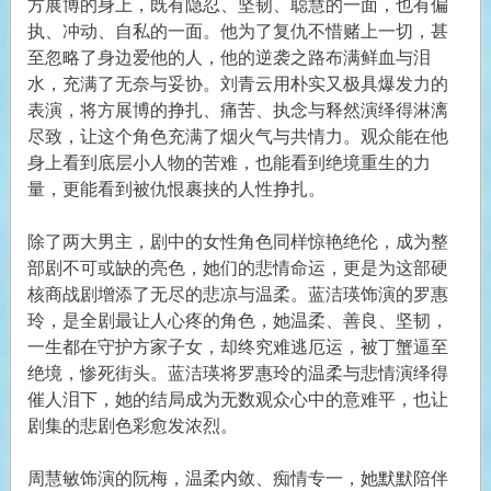
方展博的身上，既有隐忍、坚韧、聪慧的一面，也有偏
执、冲动、自私的一面。他为了复仇不惜赌上一切，甚
至忽略了身边爱他的人，他的逆袭之路布满鲜血与泪
水，充满了无奈与妥协。刘青云用朴实又极具爆发力的
表演，将方展博的挣扎、痛苦、执念与释然演绎得淋漓
尽致，让这个角色充满了烟火气与共情力。观众能在他
身上看到底层小人物的苦难，也能看到绝境重生的力
量，更能看到被仇恨裹挟的人性挣扎。
除了两大男主，剧中的女性角色同样惊艳绝伦，成为整
部剧不可或缺的亮色，她们的悲情命运，更是为这部硬
核商战剧增添了无尽的悲凉与温柔。蓝洁瑛饰演的罗惠
玲，是全剧最让人心疼的角色，她温柔、善良、坚韧，
一生都在守护方家子女，却终究难逃厄运，被丁蟹逼至
绝境，惨死街头。蓝洁瑛将罗惠玲的温柔与悲情演绎得
催人泪下，她的结局成为无数观众心中的意难平，也让
剧集的悲剧色彩愈发浓烈。
周慧敏饰演的阮梅，温柔内敛、痴情专一，她默默陪伴