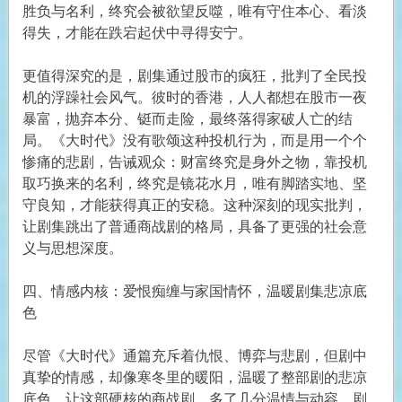
胜负与名利，终究会被欲望反噬，唯有守住本心、看淡
得失，才能在跌宕起伏中寻得安宁。
更值得深究的是，剧集通过股市的疯狂，批判了全民投
机的浮躁社会风气。彼时的香港，人人都想在股市一夜
暴富，抛弃本分、铤而走险，最终落得家破人亡的结
局。《大时代》没有歌颂这种投机行为，而是用一个个
惨痛的悲剧，告诫观众：财富终究是身外之物，靠投机
取巧换来的名利，终究是镜花水月，唯有脚踏实地、坚
守良知，才能获得真正的安稳。这种深刻的现实批判，
让剧集跳出了普通商战剧的格局，具备了更强的社会意
义与思想深度。
四、情感内核：爱恨痴缠与家国情怀，温暖剧集悲凉底
色
尽管《大时代》通篇充斥着仇恨、博弈与悲剧，但剧中
真挚的情感，却像寒冬里的暖阳，温暖了整部剧的悲凉
底色，让这部硬核的商战剧，多了几分温情与动容。剧