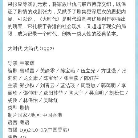
果报应等戏剧元素，将家族世仇与股市博弈交织，既保
证了剧情的戏剧张力，又赋予了剧集更深层次的思想内
涵。可以说，《大时代》是时代浪潮与优质创作碰撞出
的瑰宝，它扎根于香港的社会现实，又超越了现实的局
限，成为记录一个时代、剖析一类人性的经典范本。
大时代 大時代 (1992)
导演: 韦家辉
编剧: 曾瑾昌 / 关静雯 / 陈宝燕 / 伍立光 / 方世强 / 张
莉莉 / 龙文康 / 陈宝华 / 张宝燕 / 陈钰萍
主演: 郑少秋 / 刘青云 / 蓝洁瑛 / 周慧敏 / 郭蔼明 / 李
丽珍 / 邵仲衡 / 欧阳莎菲 / 陶大宇 / 吴启明 / 刘松仁 /
杨羚 / 林保怡 / 吴咏红
类型: 剧情
制片国家/地区: 中国香港
语言: 粤语
首播: 1992-10-05(中国香港)
集数: 40