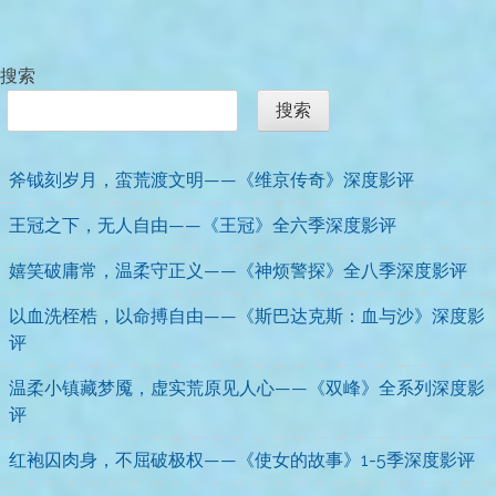
搜索
搜索
斧钺刻岁月，蛮荒渡文明——《维京传奇》深度影评
王冠之下，无人自由——《王冠》全六季深度影评
嬉笑破庸常，温柔守正义——《神烦警探》全八季深度影评
以血洗桎梏，以命搏自由——《斯巴达克斯：血与沙》深度影
评
温柔小镇藏梦魇，虚实荒原见人心——《双峰》全系列深度影
评
红袍囚肉身，不屈破极权——《使女的故事》1-5季深度影评