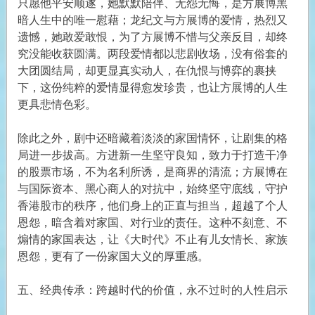
只愿他平安顺遂，她默默陪伴、无怨无悔，是方展博黑
暗人生中的唯一慰藉；龙纪文与方展博的爱情，热烈又
遗憾，她敢爱敢恨，为了方展博不惜与父亲反目，却终
究没能收获圆满。两段爱情都以悲剧收场，没有俗套的
大团圆结局，却更显真实动人，在仇恨与博弈的裹挟
下，这份纯粹的爱情显得愈发珍贵，也让方展博的人生
更具悲情色彩。
除此之外，剧中还暗藏着淡淡的家国情怀，让剧集的格
局进一步拔高。方进新一生坚守良知，致力于打造干净
的股票市场，不为名利所诱，是商界的清流；方展博在
与国际资本、黑心商人的对抗中，始终坚守底线，守护
香港股市的秩序，他们身上的正直与担当，超越了个人
恩怨，暗含着对家国、对行业的责任。这种不刻意、不
煽情的家国表达，让《大时代》不止有儿女情长、家族
恩怨，更有了一份家国大义的厚重感。
五、经典传承：跨越时代的价值，永不过时的人性启示