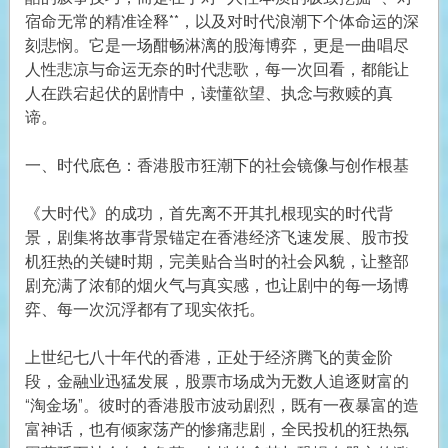
宿命无常的精准诠释**，以及对时代浪潮下个体命运的深
刻悲悯。它是一场酣畅淋漓的股海博弈，更是一曲唱尽
人性悲凉与命运无奈的时代悲歌，每一次回看，都能让
人在跌宕起伏的剧情中，读懂欲望、执念与救赎的真
谛。
一、时代底色：香港股市狂潮下的社会镜像与创作根基
《大时代》的成功，首先离不开其扎根现实的时代背
景，剧集将故事背景锚定在香港经济飞速发展、股市投
机狂热的关键时期，完美贴合当时的社会风貌，让整部
剧充满了浓郁的烟火气与真实感，也让剧中的每一场博
弈、每一次沉浮都有了现实依托。
上世纪七八十年代的香港，正处于经济腾飞的黄金阶
段，金融业迅猛发展，股票市场成为无数人追逐财富的
“淘金场”。彼时的香港股市波动剧烈，既有一夜暴富的造
富神话，也有倾家荡产的惨痛悲剧，全民投机的狂热氛