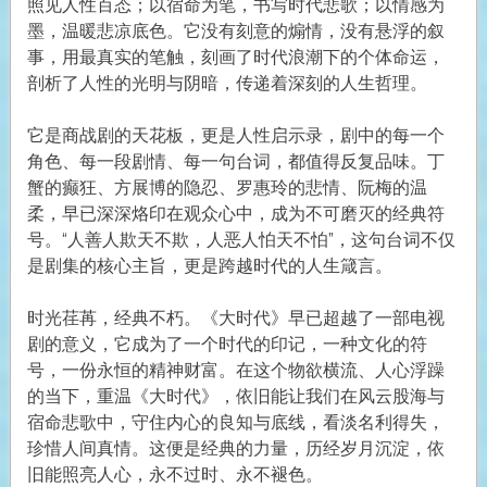
照见人性百态；以宿命为笔，书写时代悲歌；以情感为
墨，温暖悲凉底色。它没有刻意的煽情，没有悬浮的叙
事，用最真实的笔触，刻画了时代浪潮下的个体命运，
剖析了人性的光明与阴暗，传递着深刻的人生哲理。
它是商战剧的天花板，更是人性启示录，剧中的每一个
角色、每一段剧情、每一句台词，都值得反复品味。丁
蟹的癫狂、方展博的隐忍、罗惠玲的悲情、阮梅的温
柔，早已深深烙印在观众心中，成为不可磨灭的经典符
号。“人善人欺天不欺，人恶人怕天不怕”，这句台词不仅
是剧集的核心主旨，更是跨越时代的人生箴言。
时光荏苒，经典不朽。《大时代》早已超越了一部电视
剧的意义，它成为了一个时代的印记，一种文化的符
号，一份永恒的精神财富。在这个物欲横流、人心浮躁
的当下，重温《大时代》，依旧能让我们在风云股海与
宿命悲歌中，守住内心的良知与底线，看淡名利得失，
珍惜人间真情。这便是经典的力量，历经岁月沉淀，依
旧能照亮人心，永不过时、永不褪色。