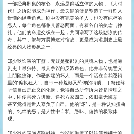
一部经典剧集的核心，永远是鲜活立体的人物，《大时
代》之所以能成为神作，最关键的便是塑造了一群刻入
骨髓的经典角色。剧中没有完美的圣人，也没有纯粹的
恶人，每个角色都兼具善恶两面，有着各自的执念与挣
扎，他们的命运交织在一起，共同谱写了这段悲凉的传
奇，其中丁蟹与方展博这对宿敌，更是成为港剧史上最
经典的人物形象之一。
郑少秋饰演的丁蟹，无疑是整部剧的灵魂人物，也是港
剧史上最独特、最具争议的反派角色。他并非传统意义
上阴险狡诈、作恶多端的坏人，而是一个活在自我逻辑
里的“偏执狂人”，自带一种荒诞又恐怖的特质。丁蟹始终
坚信自己是正义的化身，觉得自己所作所为皆是情理之
中，即便害死方进新、逼死方家四口，依旧毫无悔意，
甚至觉得是世人辜负了自己。他的“坏”，是一种认知扭曲
的、纯粹的恶，是人性中自私、愚昧、偏执的极致体
现。
郑少秋的表演堪称封神，他彻底颠覆了以往儒雅绅士的