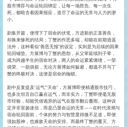
股市博弈与命运轮回绑定，让每一场胜负、每一次生
死，都暗含着因果报应，道尽了命运的无常与人力的渺
小。
剧集开篇，便埋下了宿命的伏笔，方进新的正直善良，
却换来惨死的结局；丁蟹的作恶多端，却能在前期逍遥
法外，这种看似“善恶无报”的设定，实则是为后续的因果
轮回铺垫。方展博与丁蟹的恩怨，从父辈延续到子辈，
成为跨越半生的宿命对决，两人的命运紧紧缠绕，一荣
俱荣、一损俱损，无论方展博如何躲避，都逃不开与丁
蟹的终极对决，这便是宿命的枷锁。
剧中反复提及“运气”“天命”，方展博即便精通股市技巧，
也多次坦言自己赢在运气，而非实力；丁蟹即便毫无股
市经验，却能凭借诡异的运气在股市翻云覆雨。这种设
定并非宣扬迷信，而是凸显命运的无常——在时代浪潮与
宿命轮回面前，个体的努力与智慧显得微不足道，即便
强如股神，也难敌天命的安排。而最终丁蟹的覆灭、方