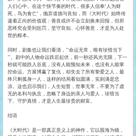
人们心中。在这个快节奏的时代，很多人信奉“人为财
死，鸟为食亡”，抛弃道德与良知，而《大时代》始终传
递着正向的价值观：善良或许不会立刻换来回报，但邪
恶终究会受到惩罚，坚守良知、心怀善意，才是为人处
世的根本。
同时，剧集也让我们看清，**命运无常，唯有珍惜当下
**。剧中的人物命运跌宕起伏，前一秒还风光无限，下一
秒就可能跌入谷底，没有人能预知未来，也没有人能掌
控命运。方展博赢了复仇，却失去了所有挚爱之人，最
终只剩孤身一人，这样的结局看似圆满，实则满是悲
凉。这也启示我们，人生短暂，世事无常，不要为了虚
无的名利与执念，忽略了身边的亲人与爱人，珍惜当
下、守护真情，才是人生最珍贵的财富。
结语
《大时代》是一部真正意义上的神作，它以股海为镜，