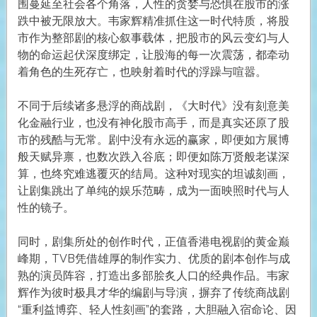
围蔓延至社会各个角落，人性的贪婪与恐惧在股市的涨
跌中被无限放大。韦家辉精准抓住这一时代特质，将股
市作为整部剧的核心叙事载体，把股市的风云变幻与人
物的命运起伏深度绑定，让股海的每一次震荡，都牵动
着角色的生死存亡，也映射着时代的浮躁与喧嚣。
不同于后续诸多悬浮的商战剧，《大时代》没有刻意美
化金融行业，也没有神化股市高手，而是真实还原了股
市的残酷与无常。剧中没有永远的赢家，即便如方展博
般天赋异禀，也数次跌入谷底；即便如陈万贤般老谋深
算，也终究难逃覆灭的结局。这种对现实的坦诚刻画，
让剧集跳出了单纯的娱乐范畴，成为一面映照时代与人
性的镜子。
同时，剧集所处的创作时代，正值香港电视剧的黄金巅
峰期，TVB凭借雄厚的制作实力、优质的剧本创作与成
熟的演员阵容，打造出多部脍炙人口的经典作品。韦家
辉作为彼时极具才华的编剧与导演，摒弃了传统商战剧
“重利益博弈、轻人性刻画”的套路，大胆融入宿命论、因