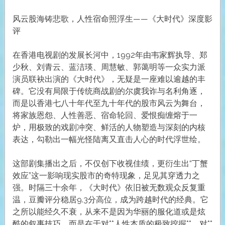
风云股海铸悲歌，人性宿命照浮生——《大时代》深度影
评
在香港电视剧的发展长河中，1992年由韦家辉执导、郑
少秋、刘青云、蓝洁瑛、周慧敏、郭蔼明等一众实力派
演员联袂出演的《大时代》，无疑是一座难以逾越的丰
碑。它没有局限于传统商战剧的尔虞我诈与名利角逐，
而是以香港七八十年代至九十年代的股市风云为舞台，
将家族恩怨、人性善恶、宿命轮回、爱恨痴缠熔于一
炉，用极致的戏剧冲突、鲜活的人物塑造与深刻的内核
表达，勾勒出一幅光怪陆离又直击人心的时代浮世绘。
这部剧集播出之后，不仅创下收视佳绩，更衍生出“丁蟹
效应”这一影响现实股市的奇特现象，足见其穿透力之
强。时隔三十余年，《大时代》依旧被无数观众反复重
温，豆瓣评分稳居9.3分高位，成为跨越时代的经典。它
之所以能经久不衰，从来不是因为华丽的服化道或是炫
酷的叙事技巧，而是在于对**人性本质的极致挖掘**、对**