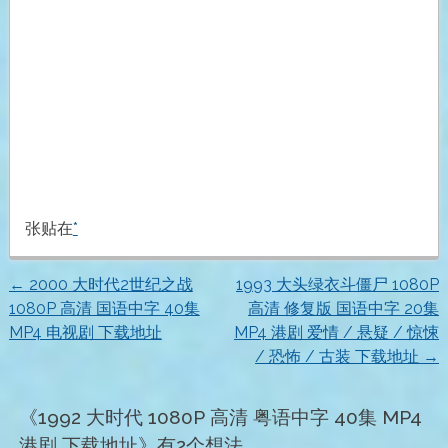
张贴在
*
←
2000 大时代2世纪之战
1993 大头绿衣斗僵尸 1080P
文
1080P 高清 国语中字 40集
高清 修复版 国语中字 20集
MP4 电视剧 下载地址
MP4 港剧 爱情 / 悬疑 / 惊悚
章
/ 恐怖 / 古装 下载地址
→
导
《
1992 大时代 1080P 高清 粤语中字 40集 MP4
航
港剧 下载地址
》有2个想法