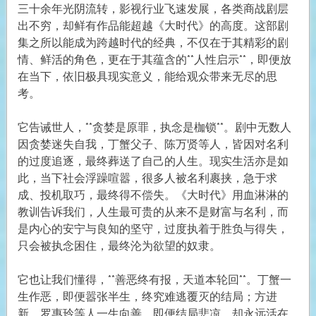
三十余年光阴流转，影视行业飞速发展，各类商战剧层
出不穷，却鲜有作品能超越《大时代》的高度。这部剧
集之所以能成为跨越时代的经典，不仅在于其精彩的剧
情、鲜活的角色，更在于其蕴含的**人性启示**，即便放
在当下，依旧极具现实意义，能给观众带来无尽的思
考。
它告诫世人，**贪婪是原罪，执念是枷锁**。剧中无数人
因贪婪迷失自我，丁蟹父子、陈万贤等人，皆因对名利
的过度追逐，最终葬送了自己的人生。现实生活亦是如
此，当下社会浮躁喧嚣，很多人被名利裹挟，急于求
成、投机取巧，最终得不偿失。《大时代》用血淋淋的
教训告诉我们，人生最可贵的从来不是财富与名利，而
是内心的安宁与良知的坚守，过度执着于胜负与得失，
只会被执念困住，最终沦为欲望的奴隶。
它也让我们懂得，**善恶终有报，天道本轮回**。丁蟹一
生作恶，即便嚣张半生，终究难逃覆灭的结局；方进
新、罗惠玲等人一生向善，即便结局悲凉，却永远活在