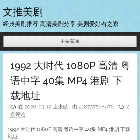
跳
文推美剧
至
内
经典美剧推荐 高清美剧分享 美剧爱好者之家
容
主要菜单
1992 大时代 1080P 高清 粤
语中字 40集 MP4 港剧 下
载地址
在
2026-03-12
上张贴
由
Z18737568976
2
条评论
1992 大时代 1080P 高清 粤语中字 40集 MP4 港剧 下载
地址