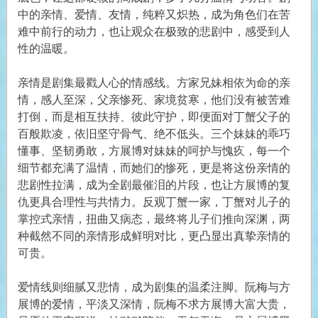
中的亲情、爱情、友情，纯粹又炽热，成为角色们在苦
难中前行的动力，也让观众在极致的悲剧中，感受到人
性的温暖。
亲情是剧集最戳人心的情感线。方家兄妹相依为命的亲
情，感人至深，父亲惨死、家境贫寒，他们没有被苦难
打倒，而是相互扶持、彼此守护，即便面对丁蟹父子的
百般欺凌，依旧坚守骨气、绝不低头。三个妹妹的乖巧
懂事、坚韧勇敢，方展博对妹妹的呵护与愧疚，每一个
细节都充满了温情，而她们的惨死，更是将这份亲情的
悲剧性拉满，成为全剧最催泪的片段，也让方展博的复
仇更具合理性与共情力。反观丁蟹一家，丁蟹对儿子的
掌控式亲情，扭曲又病态，最终将儿子们推向深渊，两
种截然不同的亲情形成鲜明对比，更凸显出真挚亲情的
可贵。
爱情线则细腻又悲情，成为剧集的温柔注脚。阮梅与方
展博的爱情，平淡又深情，阮梅不求方展博大富大贵，