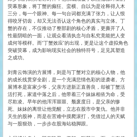
荧幕形象，将丁蟹的癫狂、蛮横、自以为是诠释得入木
三分，每一个眼神、每一句台词都充满了张力，让人恨
得咬牙切齿，却又无法否认这个角色的真实与立体。丁
蟹的存在，不仅推动了整部剧的核心矛盾，更撕开了人
性最阴暗的一面，让观众看清执念与自私究竟能把人变
成何等模样。而“丁蟹效应”的出现，更是让这个虚拟角色
突破荧幕，成为影响现实社会的独特符号，足见其塑造
之成功。
刘青云饰演的方展博，则是与丁蟹对立的核心人物，他
的成长线贯穿全剧，是一个充满悲情色彩的逆袭者。方
展博本是富家少爷，父亲方进新正直善良，却被丁蟹活
活打死，家道中落之后，他带着三个妹妹相依为命，受
尽欺凌。早年的他浑浑噩噩、颓废度日，是父亲的惨
死、妹妹的离世让他觉醒，立志在股市中复仇。他并非
天生的股神，而是在苦难中摸爬滚打，凭借过人的天赋
与一股狠劲，一步步在股海站稳脚跟。