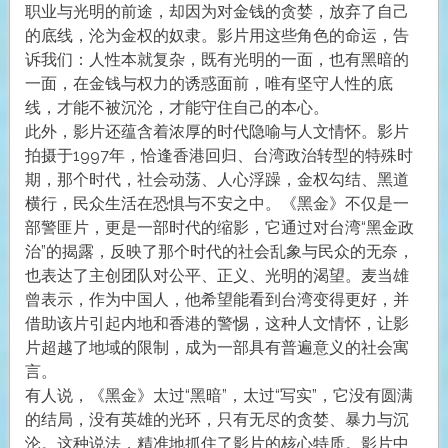
职业与光明的前途，却因为对金钱的贪婪，放弃了自己
的底线，沦为金权的奴隶。影片用这些角色的命运，告
诉我们：人性本就复杂，既有光明的一面，也有黑暗的
一面，在金钱与权力的诱惑面前，唯有坚守人性的底
线，才能不被沉沦，才能守住自己的本心。
此外，影片还蕴含着浓厚的时代隐喻与人文情怀。影片
拍摄于1997年，恰逢香港回归、台湾政治转型的特殊时
期，那个时代，社会动荡、人心浮躁，金权勾结、黑道
横行，民众生活在恐惧与不安之中。《黑金》不仅是一
部警匪片，更是一部时代的缩影，它通过对台湾“黑金政
治”的揭露，反映了那个时代的社会乱象与民众的无奈，
也表达了主创团队对公平、正义、光明的渴望。麦当雄
曾表示，作为中国人，他希望能看到台湾变得更好，并
借助该片引起内地和香港的警惕，这种人文情怀，让影
片超越了地域的限制，成为一部具有普遍意义的社会寓
言。
有人说，《黑金》太过“黑暗”，太过“写实”，它没有圆满
的结局，没有英雄的光环，只有无尽的贪婪、暴力与沉
沦。这种说法，精准地抓住了影片的核心特质。影片中