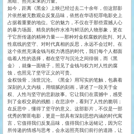
黑暗、照亮未来的力量。
如今，距离《黑金》上映已经过去二十余年，但这部影
片依然被无数观众反复品味，依然在华语犯罪电影史上
占据着重要的地位。它的魅力，不仅在于那些震撼人心
的暴力场面、精良的制作水准与鲜活的人物形象，更在
于它所传递的精神力量——那种对金权腐败的批判、对人
性底线的坚守、对时代真相的反思，永远不会过时。在
这个依然充满金钱与权力诱惑的时代，我们每个人都面
临着人性的选择，都在坚守与沉沦之间徘徊，而《黑
金》，就像一面镜子，照见了金钱与权力对人性的腐
蚀，也照见了坚守正义的可贵。
金权蚀骨，浊世沉沦。《黑金》用写实的笔触，包裹着
深刻的人文内核，用细腻的刻画，讲述了一段关于金
权、人性与坚守的悲剧故事。它让我们在震撼中，感受
到了金权交易的残酷；在悲凉中，看到了人性的脆弱；
在反思中，懂得了坚守的意义。这部影片，不仅是一部
优秀的警匪电影，更是一部具有深刻思想内涵的时代寓
言，它值得我们反复品味，值得我们永远铭记，因为它
所传递的情感与思考，会永远照亮我们前行的道路，让