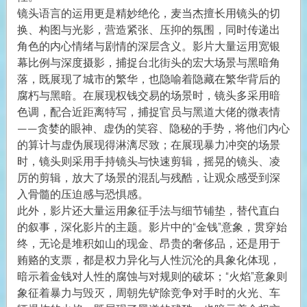
镜头语言的运用更是精妙绝伦，麦当杰擅长用镜头的切
换、构图与光影，营造紧张、压抑的氛围，同时传递出
角色的内心情绪与剧情的深层含义。影片大量运用宽银
幕比例与深度摄影，捕捉台北街头的宏大场景与黑暗角
落，既展现了城市的繁华，也隐喻着隐藏在繁华背后的
腐朽与黑暗。在展现权钱交易的场景时，镜头多采用暗
色调，配合近距离特写，捕捉官员与黑道大佬的微表情
——贪婪的眼神、虚伪的笑容、隐秘的手势，将他们内心
的算计与虚伪展现得淋漓尽致；在展现暴力冲突的场景
时，镜头则采用手持镜头与快速剪辑，摇晃的镜头、凌
厉的剪辑，放大了场景的混乱与残酷，让观众感受到深
入骨髓的压迫感与恐惧感。
此外，影片还大量运用象征手法与细节铺垫，替代直白
的叙事，深化影片的主题。影片中的“金钱”意象，贯穿始
终，无论是堆积如山的现金、昂贵的奢侈品，还是用于
贿赂的支票，都是权力异化与人性沉沦的具象化体现，
暗示着金钱对人性的腐蚀与对规则的破坏；“火焰”意象则
象征着暴力与毁灭，周朝先铲除竞争对手时的火光、车