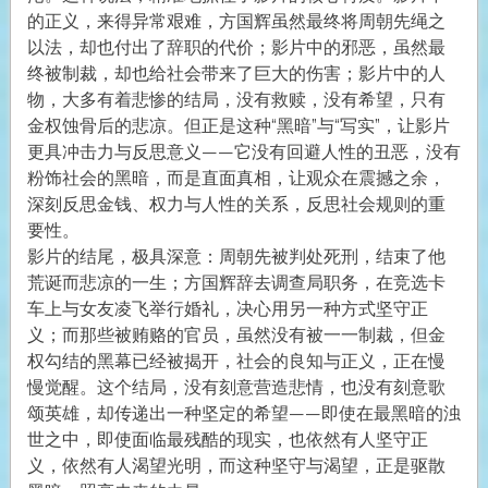
的正义，来得异常艰难，方国辉虽然最终将周朝先绳之
以法，却也付出了辞职的代价；影片中的邪恶，虽然最
终被制裁，却也给社会带来了巨大的伤害；影片中的人
物，大多有着悲惨的结局，没有救赎，没有希望，只有
金权蚀骨后的悲凉。但正是这种“黑暗”与“写实”，让影片
更具冲击力与反思意义——它没有回避人性的丑恶，没有
粉饰社会的黑暗，而是直面真相，让观众在震撼之余，
深刻反思金钱、权力与人性的关系，反思社会规则的重
要性。
影片的结尾，极具深意：周朝先被判处死刑，结束了他
荒诞而悲凉的一生；方国辉辞去调查局职务，在竞选卡
车上与女友凌飞举行婚礼，决心用另一种方式坚守正
义；而那些被贿赂的官员，虽然没有被一一制裁，但金
权勾结的黑幕已经被揭开，社会的良知与正义，正在慢
慢觉醒。这个结局，没有刻意营造悲情，也没有刻意歌
颂英雄，却传递出一种坚定的希望——即使在最黑暗的浊
世之中，即使面临最残酷的现实，也依然有人坚守正
义，依然有人渴望光明，而这种坚守与渴望，正是驱散