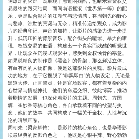
辆爆炸的火焰，既展现了黑道的残酷，也暗示着金权交
易最终的毁灭结局；而闽南语摇滚《世界第一等》的配
乐，更是贴合影片的江湖气与悲情感，将周朝先的野心
与悲凉、浊世的荒诞与无奈，精准传递给观众，成为影
片的经典印记。声音的加持，让影片的感染力进一步提
升，低沉压抑的背景音乐，配合街头的喧嚣、暴力的嘶
吼、权钱交易的低语，构建出一个真实而残酷的听觉世
界，让观众在沉浸式观影中，感受到金权蚀骨的寒意。
如果说精良的制作是《黑金》的骨架，那么鲜活立体、
有血有肉的人物群像，便是这部影片的灵魂。影片最成
功的地方，在于它摆脱了“非黑即白”的人物设定，无论是
黑道大佬、正直警员，还是官场政客，都有着复杂的内
心世界与情感挣扎，他们的命运交织、彼此博弈，推动
着剧情的发展，也深化着影片的主题。周朝先、方国
辉、崔妙香等核心角色，各自承载着不同的欲望与执
念，他们的故事，共同构成了一幅关于金权、人性与沉
沦的暗黑画卷。
周朝先（梁家辉饰），是影片的核心角色，也是华语影
坛最经典的反派角色之一，他既是心狠手辣、野心勃勃