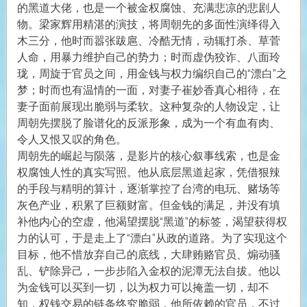
的黑道大佬，也是一个被金权腐蚀、充满悲凉的悲剧人
物。梁家辉用精湛的演技，将周朝先的多面性演绎得入
木三分，他时而嚣张跋扈、冷酷无情，动辄打杀、草菅
人命，用暴力维护自己的势力；时而虚伪狡诈、八面玲
珑，周旋于官员之间，用金钱与权力编织自己的“漂白”之
梦；时而也有温情的一面，对妻子崔妙香真心相待，在
妻子面前展现出脆弱与柔软。这种复杂的人物设定，让
周朝先摆脱了脸谱化的反派形象，成为一个有血有肉、
令人又恨又叹的角色。
周朝先的崛起与陨落，是影片的核心叙事线索，也是金
权腐蚀人性的真实写照。他从底层黑道起家，凭借狠辣
的手段与精明的算计，逐渐掌控了台湾的电玩、赌场等
灰色产业，积累了巨额财富。但金钱的满足，并没有填
补他内心的空虚，他渴望摆脱“黑道”的标签，渴望获得权
力的认可，于是走上了“漂白”从政的道路。为了实现这个
目标，他不惜放弃自己的底线，大肆贿赂官员、煽动骚
乱、铲除异己，一步步陷入金权的泥潭无法自拔。他以
为金钱可以买到一切，以为权力可以掩盖一切，却不
知，权钱交易的链条终究脆弱，他所依赖的官员，不过