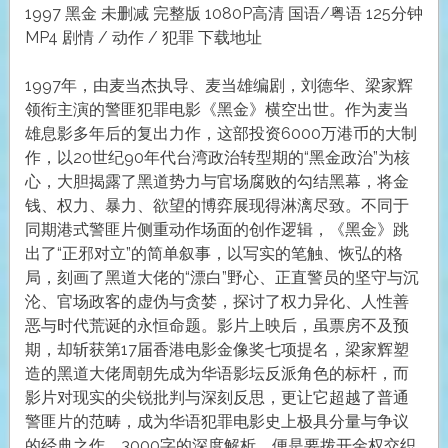
1997 黑金 未删减 完整版 1080P高清 国语/粤语 125分钟
MP4 剧情 / 动作 / 犯罪 下载地址
1997年，由麦当杰执导、麦当雄编剧，刘德华、梁家辉
领衔主演的警匪犯罪电影《黑金》横空出世。作为麦当
雄息影多年后的复出力作，这部投资6000万港币的大制
作，以20世纪90年代台湾政治转型期的“黑金政治”为核
心，大胆揭露了黑道势力与官场腐败的勾结黑幕，将金
钱、权力、暴力、欲望的博弈展现得淋漓尽致。不同于
同期港式警匪片侧重动作场面的创作逻辑，《黑金》跳
出了“正邪对立”的简单叙事，以写实的笔触、恢弘的格
局，刻画了黑道大佬的“漂白”野心、正直警员的坚守与沉
沦、官场政客的虚伪与贪婪，探讨了权力异化、人性善
恶与时代荒诞的永恒命题。影片上映后，虽票房不及预
期，却斩获第17届香港电影金像奖七项提名，梁家辉塑
造的黑道大佬周朝先成为华语影坛反派角色的标杆，而
影片对现实的尖锐批判与深刻反思，更让它超越了普通
警匪片的范畴，成为华语犯罪电影史上极具分量与争议
的经典之作。3000字的深度解析，便是要拨开金权交织