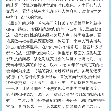
的迷雾，读懂这部影片背后的时代底色、艺术匠心与人
文思考，看清金钱权力包裹下的人性真相，读懂浊世之
中坚守与沉沦的悲凉。
《黑金》的封神，首先在于它打破了华语警匪片的叙事
桎梏，跳出了“警匪猫鼠游戏”的单一框架，以“黑金政治”
这一极具爆炸性的现实题材为切入点，将黑道生存、官
场腐败与社会乱象深度绑定，构建了一个兼具写实感与
冲击力的叙事世界。在1997年的华语影坛，警匪片多以
都市枪战、江湖恩怨为核心，侧重动作场面的渲染与正
邪对抗的爽感，缺乏对现实社会的深度关照与批判。而
麦当雄却反其道而行之，以20世纪90年代台湾真实的社
会新闻为原型，将黑道势力通过贿赂官员、参与竞选实
现“漂白”的荒诞现实搬上银幕，首次直面台湾政治丑闻，
将金钱交易、权力寻租、暴力冲突、舆论操控等黑幕一
一呈现，让影片拥有了强烈的现实冲击力与思想深度。
影片的创作源起，源于麦当雄对台湾“黑金现象”的深刻观
察——当时台湾部分作恶多端的不法分子，利用钱财贿赂
官员、参与竞选，一旦竞选成功，便能掩盖过往罪行，