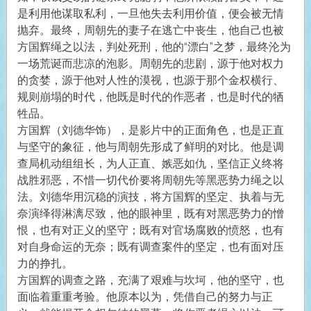
是利用他谋取私利，一旦他失去利用价值，便会被无情
抛弃。最终，周朝先的妻子在逃亡中丧生，他自己也被
方国辉绳之以法，判处死刑，他的“漂白”之梦，最终沦为
一场荒诞而悲凉的泡影。周朝先的悲剧，源于他对权力
的贪婪，源于他对人性的漠视，也源于那个金权横行、
规则崩塌的时代，他既是时代的作恶者，也是时代的牺
牲品。
方国辉（刘德华饰），是影片中的正面角色，也是正直
与坚守的象征，他与周朝先形成了鲜明的对比。他是调
查局机动组组长，为人正直、嫉恶如仇，坚信正义终将
战胜邪恶，不惜一切代价要将周朝先等黑恶势力绳之以
法。刘德华用沉稳的演技，将方国辉的坚定、执着与无
奈演绎得淋漓尽致，他的眼神里，既有对黑恶势力的憎
恨，也有对正义的坚守；既有对官场腐败的愤怒，也有
对自身命运的无奈；既有调查案件的坚定，也有面对压
力的挣扎。
方国辉的调查之路，充满了艰难与坎坷，他的坚守，也
面临着重重考验。他原本以为，凭借自己的努力与正