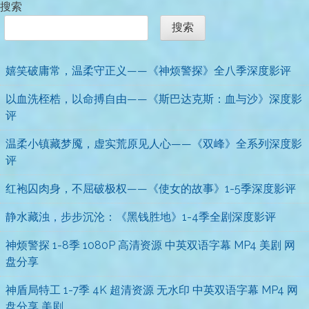
搜索
搜索
嬉笑破庸常，温柔守正义——《神烦警探》全八季深度影评
以血洗桎梏，以命搏自由——《斯巴达克斯：血与沙》深度影
评
温柔小镇藏梦魇，虚实荒原见人心——《双峰》全系列深度影
评
红袍囚肉身，不屈破极权——《使女的故事》1-5季深度影评
静水藏浊，步步沉沦：《黑钱胜地》1-4季全剧深度影评
神烦警探 1-8季 1080P 高清资源 中英双语字幕 MP4 美剧 网
盘分享
神盾局特工 1-7季 4K 超清资源 无水印 中英双语字幕 MP4 网
盘分享 美剧