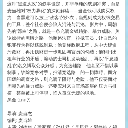
这种“黑道从政”的叙事设定，并非单纯的戏剧冲突，而是
麦当雄对“权力异化”的深刻解读——当金钱可以购买权
力，当黑道可以披上“政客”的外衣，当规则成为权钱交易
的工具，整个社会便会陷入混沌与沉沦。影片中，周朝
先的“漂白”之路，就是一条充满金钱贿赂、暴力威胁、舆
论操控的黑暗之路：他贿赂法官、拉拢官员，让自己的
犯罪行为得以逃脱制裁；他竞标政府工程，从中大肆贪
污敛财，再用钱财进一步巩固与官员的勾结；他利用出
租车行业的矛盾，煽动的士司机发动骚乱，再以“平息骚
乱”的名义博取公众好感，为竞选铺路；他甚至不惜以暴
制暴，铲除竞争对手，扫清竞选路上的一切障碍。而方
国辉的调查之路，则充满了阻碍与危险，他不仅要面对
周朝先的暴力威胁，还要应对来自官场高层的压力与排
挤，甚至被上司停职，陷入孤立无援的境地。
黑金 (1997)
导演: 麦当杰
编剧: 麦当雄
主演: 刘德华 / 梁家辉 / 孙佳君 / 吴辰君 / 郭静纯 / 钮