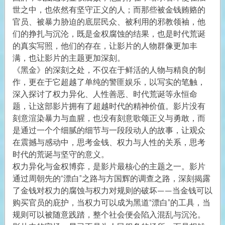
世之中，也依然有坚守正义的人；而那些被金钱贿赂的
官员、被暴力胁迫的底层民众、被利用的邪教领袖，他
们的挣扎与沉沦，既是金权腐蚀的结果，也是时代荒诞
的真实写照，他们的存在，让影片的人物群像更加丰
满，也让影片的主题更加深刻。
《黑金》的深刻之处，不仅在于鲜活的人物与精良的制
作，更在于它超越了单纯的警匪娱乐，以写实的笔触，
深入探讨了权力异化、人性善恶、时代荒诞等永恒命
题，让这部影片拥有了超越时代的精神价值。影片没有
刻意渲染暴力与血腥，也没有刻意歌颂正义与勇敢，而
是通过一个个细腻的细节与一段段动人的故事，让观众
在震撼与感动中，思考金钱、权力与人性的关系，思考
时代的荒诞与坚守的意义。
权力异化与金权博弈，是影片最核心的主题之一。影片
通过周朝先的“漂白”之路与方国辉的调查之路，深刻揭露
了金钱对权力的腐蚀与权力对规则的破坏——当金钱可以
购买官员的庇护，当权力可以成为黑道“漂白”的工具，当
规则可以被随意践踏，整个社会便会陷入混乱与沉沦。