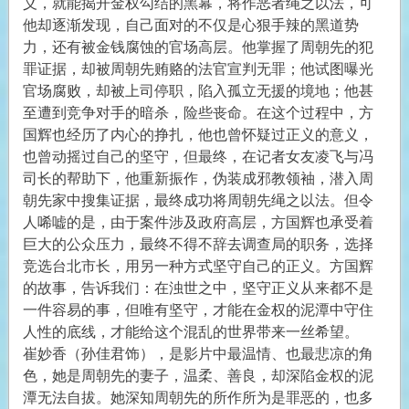
义，就能揭开金权勾结的黑幕，将作恶者绳之以法，可
他却逐渐发现，自己面对的不仅是心狠手辣的黑道势
力，还有被金钱腐蚀的官场高层。他掌握了周朝先的犯
罪证据，却被周朝先贿赂的法官宣判无罪；他试图曝光
官场腐败，却被上司停职，陷入孤立无援的境地；他甚
至遭到竞争对手的暗杀，险些丧命。在这个过程中，方
国辉也经历了内心的挣扎，他也曾怀疑过正义的意义，
也曾动摇过自己的坚守，但最终，在记者女友凌飞与冯
司长的帮助下，他重新振作，伪装成邪教领袖，潜入周
朝先家中搜集证据，最终成功将周朝先绳之以法。但令
人唏嘘的是，由于案件涉及政府高层，方国辉也承受着
巨大的公众压力，最终不得不辞去调查局的职务，选择
竞选台北市长，用另一种方式坚守自己的正义。方国辉
的故事，告诉我们：在浊世之中，坚守正义从来都不是
一件容易的事，但唯有坚守，才能在金权的泥潭中守住
人性的底线，才能给这个混乱的世界带来一丝希望。
崔妙香（孙佳君饰），是影片中最温情、也最悲凉的角
色，她是周朝先的妻子，温柔、善良，却深陷金权的泥
潭无法自拔。她深知周朝先的所作所为是罪恶的，也多