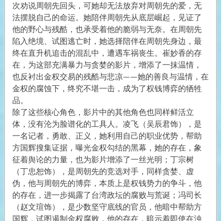
次劝说周朝先回头，可她却无法放弃对周朝先的爱，无
法摆脱自己的命运。她陪伴周朝先从底层崛起，见证了
他的野心与残酷，也承受着他的脆弱与无奈。在周朝先
陷入绝境、试图逃亡时，她选择陪伴在周朝先身边，最
终在直升机追击的混乱中，遭遇车祸丧生。崔妙香的存
在，为这部充满暴力与贪婪的影片，增添了一抹温情，
也反衬出金权交易的残酷与悲凉——她的善良与温情，在
金权的腐蚀下，终究不堪一击，成为了权钱博弈的牺牲
品。
除了这些核心角色，影片中的其他角色也同样鲜活立
体，没有沦为脸谱化的工具人。凌飞（吴辰君饰），是
一名记者，勇敢、正义，她利用自己的职业优势，帮助
方国辉搜集证据，曝光金权勾结的黑幕，她的存在，象
征着舆论的力量，也为影片增添了一丝光明；丁宗树
（丁忠恕饰），是周朝先的竞选对手，同样贪婪、虚
伪，他与周朝先的博弈，本质上是权钱势力的争斗，他
的存在，进一步揭露了台湾政坛的腐败与荒诞；冯司长
（赵文瑄饰），是少数坚守底线的官员，他暗中帮助方
国辉，试图遏制金权腐败，他的存在，暗示着即使在浊