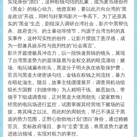
实现身份“漂白”，这种权钱勾结的乱象，成为麦当雄创作
《黑金》的核心动力。他曾宣称，要以此片向台湾的“黑
金政治”开战，同时与好莱坞影片一争高下。为了还原真
实的“黑金”生态，剧组深入调研台湾社会，影片中黑帮仇
杀、政府贪污、的士暴动等情节，均源于台湾当时的真
实事件，这种写实性的创作，让影片摆脱了悬浮感，成
为一部兼具娱乐性与批判性的“社会寓言”。
影片开篇便极具冲击力，以一段快速剪辑的镜头，展现
了台湾黑道势力的嚣张跋扈与金权交易的暗流涌动：赌
场、电玩城遍布街头，黑道分子明火执仗收取保护费，
官员与黑道大佬密谈勾结，金钱在权钱之间流转，暴力
在暗处滋生。随后，故事主线缓缓展开：调查局机动组
组长方国辉（刘德华饰）为人精明干练、嫉恶如仇，带
领手下组成调查组，正对黑道大佬周朝先（梁家辉饰）
经营的电玩场进行监控，试图掌握其经营地下赌场的证
据，将其绳之以法。而此时的周朝先，早已不满足于黑
道的势力范围，正野心勃勃地计划“漂白”身份，通过贿赂
官员、竞标政府项目、参与“立委”竞选，将黑道势力渗透
进政治领域，实现对权力的掌控。