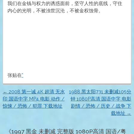
我们在金钱与权力的诱惑面前，坚守人性的底线，守住
内心的光明，不被浊世沉沦，不被金权蚀骨。
张贴在
*
←
2008 第一诫 4K 超清 无水
1988 黑太阳731 未删减105分
文
印 国语中字 MP4 电影 动作 /
钟 1080P高清 国语中字 电影
惊悚 / 恐怖 / 犯罪 下载地址
剧情 / 恐怖 / 历史 / 战争 下
章
载地址
→
导
《
1997 黑金 未删减 完整版 1080P高清 国语/粤