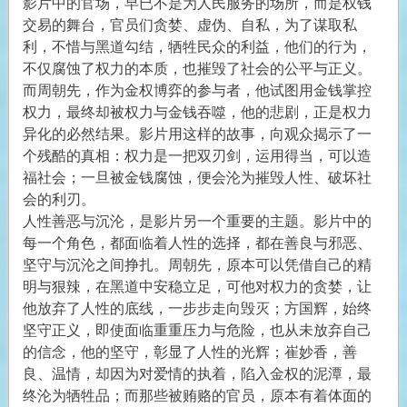
影片中的官场，早已不是为人民服务的场所，而是权钱
交易的舞台，官员们贪婪、虚伪、自私，为了谋取私
利，不惜与黑道勾结，牺牲民众的利益，他们的行为，
不仅腐蚀了权力的本质，也摧毁了社会的公平与正义。
而周朝先，作为金权博弈的参与者，他试图用金钱掌控
权力，最终却被权力与金钱吞噬，他的悲剧，正是权力
异化的必然结果。影片用这样的故事，向观众揭示了一
个残酷的真相：权力是一把双刃剑，运用得当，可以造
福社会；一旦被金钱腐蚀，便会沦为摧毁人性、破坏社
会的利刃。
人性善恶与沉沦，是影片另一个重要的主题。影片中的
每一个角色，都面临着人性的选择，都在善良与邪恶、
坚守与沉沦之间挣扎。周朝先，原本可以凭借自己的精
明与狠辣，在黑道中安稳立足，可他对权力的贪婪，让
他放弃了人性的底线，一步步走向毁灭；方国辉，始终
坚守正义，即使面临重重压力与危险，也从未放弃自己
的信念，他的坚守，彰显了人性的光辉；崔妙香，善
良、温情，却因为对爱情的执着，陷入金权的泥潭，最
终沦为牺牲品；而那些被贿赂的官员，原本有着体面的