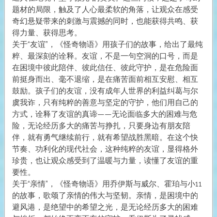
题材的局限，触及了人心最柔软的角落，让观众在感受
奇幻悬疑带来的刺激与震撼的同时，也能获得共鸣、获
得力量、获得思考。
关于“友谊”，《怪奇物语》用孩子们的故事，给出了最纯
粹、最深刻的诠释。友谊，不是一句空洞的口号，而是
在困境中彼此陪伴、彼此信任、彼此守护，是在危险面
前挺身而出、毫不退缩，是在痛苦面前相互安慰、相互
鼓励。孩子们的友谊，没有成年人世界的利益纠葛与尔
虞我诈，只有纯粹的善意与坚定的守护，他们用自己的
方式，诠释了友谊的真谛——无论面临多大的困难与危
险，无论经历多大的痛苦与挣扎，只要身边有朋友陪
伴，就有勇气继续前行，就有希望战胜黑暗。在这个快
节奏、功利化的现代社会，这种纯粹的友谊，显得格外
珍贵，也让观众感受到了温暖与力量，读懂了友谊的重
要性。
关于“亲情”，《怪奇物语》用乔伊斯与威尔、霍珀与小11
的故事，歌颂了亲情的伟大与坚韧。亲情，是困境中的
避风港，是绝望中的希望之光，是无论经历多大的困难