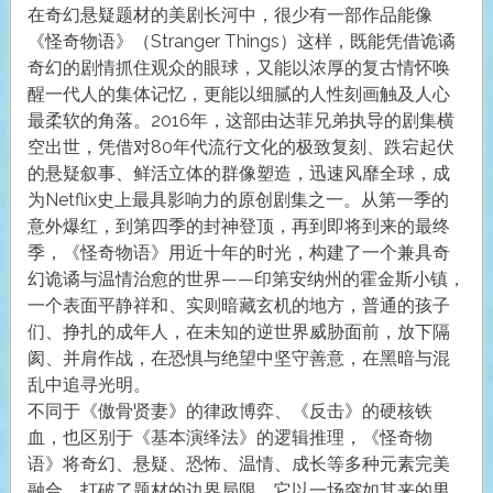
在奇幻悬疑题材的美剧长河中，很少有一部作品能像
《怪奇物语》（Stranger Things）这样，既能凭借诡谲
奇幻的剧情抓住观众的眼球，又能以浓厚的复古情怀唤
醒一代人的集体记忆，更能以细腻的人性刻画触及人心
最柔软的角落。2016年，这部由达菲兄弟执导的剧集横
空出世，凭借对80年代流行文化的极致复刻、跌宕起伏
的悬疑叙事、鲜活立体的群像塑造，迅速风靡全球，成
为Netflix史上最具影响力的原创剧集之一。从第一季的
意外爆红，到第四季的封神登顶，再到即将到来的最终
季，《怪奇物语》用近十年的时光，构建了一个兼具奇
幻诡谲与温情治愈的世界——印第安纳州的霍金斯小镇，
一个表面平静祥和、实则暗藏玄机的地方，普通的孩子
们、挣扎的成年人，在未知的逆世界威胁面前，放下隔
阂、并肩作战，在恐惧与绝望中坚守善意，在黑暗与混
乱中追寻光明。
不同于《傲骨贤妻》的律政博弈、《反击》的硬核铁
血，也区别于《基本演绎法》的逻辑推理，《怪奇物
语》将奇幻、悬疑、恐怖、温情、成长等多种元素完美
融合，打破了题材的边界局限。它以一场突如其来的男