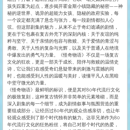
孩失踪案为起点，逐步揭开霍金斯小镇隐藏的秘密——神
秘的逆世界、诡异的超能力女孩、隐秘的政府实验，每
一个设定都充满了悬念与张力，每一段剧情都扣人心
弦。但这部剧集的魅力，从来不止于奇幻诡谲的剧情，
更在于它包裹在复古外壳下的深刻内核：关于友谊的纯
粹与坚守、关于亲情的包容与救赎、关于爱情的青涩与
勇敢、关于人性的复杂与光辉，以及关于普通人在绝境
中爆发出的勇气与力量。《怪奇物语》不仅是一场复古
文化的狂欢，更是一部关于成长、陪伴与救赎的温情史
诗，它让我们在感受奇幻悬疑带来的刺激与震撼的同
时，也能感受到人性的温暖与美好，读懂平凡人在黑暗
中坚守微光的力量。
《怪奇物语》最鲜明的标识，便是其对80年代流行文化
的极致复刻，这种复古情怀并非简单的元素堆砌，而是
深入剧集的每一个细节，成为剧情叙事与氛围营造的重
要组成部分，让经历过80年代的观众倍感亲切，也让年
轻观众感受到了那个时代独有的魅力。达菲兄弟作为80
年代流行文化的狂热粉丝，将自己对那个时代的热爱，