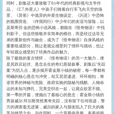
同时，剧集还大量致敬了80年代的经典影视与文学作
品，《E.T.外星人》中孩子们骑着自行车飞向天空的场
景、《异形》中诡异的外星生物设定、《闪灵》中恐怖
的氛围营造、《伴我同行》中少年们的友谊与冒险，以
及斯蒂芬·金的恐怖小说风格，都能在《怪奇物语》中找
到影子。但这些致敬并非简单的模仿，而是经过达菲兄
弟的重新创作与融合，成为了《怪奇物语》自身风格的
重要组成部分，既让老观众感受到了情怀与感动，也让
年轻观众感受到了经典作品的魅力。
除了极致的复古情怀，《怪奇物语》的另一大魅力，便
是其跌宕起伏、悬念丛生的奇幻悬疑叙事。剧集以“失踪
案”为切入点，逐步揭开霍金斯小镇的秘密，每一季都有
明确的核心悬念与冲突，却又层层递进、环环相扣，将
逆世界的神秘与危险、政府实验的隐秘与残酷、人物命
运的未知与挣扎，完美交织在一起，让观众欲罢不能。
第一季的开篇，便抛出了最核心的悬念：霍金斯小镇的
男孩威尔·拜尔斯突然离奇失踪，没有留下任何痕迹，警
方的调查毫无进展，威尔的家人与朋友陷入了巨大的痛
苦与绝望之中。与此同时，一个穿着病号服、有着超能