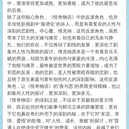
中，逐渐变得更加成熟、更加勇敢，成为了彼此最坚实
的后盾。
除了这些核心角色，《怪奇物语》中的反派角色，也并
非传统影视剧中“脸谱化”的坏人，而是有着复杂的人性与
深刻的悲剧性。夺心魔、维克纳，这些反派角色，虽然
带来了巨大的灾难与痛苦，却也有着自己的无奈与挣
扎，他们的存在，不仅推动了剧情的发展，更深化了剧
集对人性与黑暗的探讨。维克纳原本是一个有着音乐天
赋的男孩，却因为童年的创伤与家庭的冷漠，内心充满
了怨恨与痛苦，最终被逆世界的黑暗力量侵蚀，成为了
邪恶的反派，他的悲剧，是人性被黑暗吞噬的悲剧，也
反映了原生家庭与童年创伤对人的深刻影响。这些反派
角色，让《怪奇物语》的“善与恶”的界限变得模糊，也让
剧集对人性的探讨，更加深刻、更加多元。
《怪奇物语》的深刻之处，不仅在于其极致的复古情
怀、跌宕起伏的奇幻叙事与鲜活立体的群像塑造，更在
于它包裹在奇幻外壳下的深刻内核，在于它对“友谊、亲
情、爱情”的歌颂，对“人性、成长、救赎”的探讨，对“普
通人在绝境中坚守微光”的赞美。这些内核，超越了奇幻