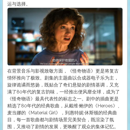
运与选择。
在背景音乐与影视致敬方面，《怪奇物语》更是将复古
情怀推向了极致。剧集的主题曲以合成器电子乐为主，
旋律诡谲而悠扬，既贴合了奇幻悬疑的剧情基调，又充
满了80年代的复古韵味，一经推出便风靡全球，成为了
《怪奇物语》最具代表性的标志之一。剧中的插曲更是
精选了80年代的经典歌曲，从戴维·鲍伊的《Heroes》、
麦当娜的《Material Girl》，到惠特妮·休斯顿的经典曲
目，每一首歌曲都与剧情场景完美契合，既渲染了氛
围，又推动了剧情的发展，更唤醒了观众的集体记忆。