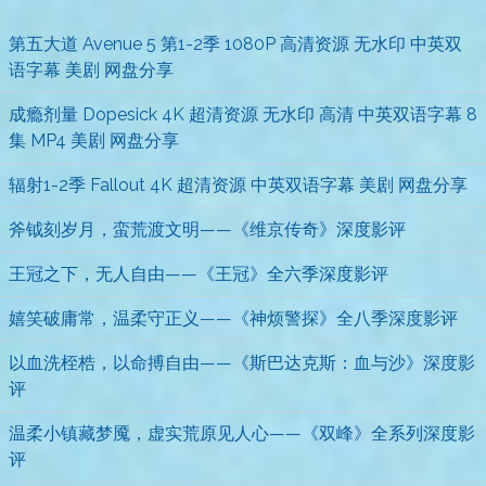
第五大道 Avenue 5 第1-2季 1080P 高清资源 无水印 中英双
语字幕 美剧 网盘分享
成瘾剂量 Dopesick 4K 超清资源 无水印 高清 中英双语字幕 8
集 MP4 美剧 网盘分享
辐射1-2季 Fallout 4K 超清资源 中英双语字幕 美剧 网盘分享
斧钺刻岁月，蛮荒渡文明——《维京传奇》深度影评
王冠之下，无人自由——《王冠》全六季深度影评
嬉笑破庸常，温柔守正义——《神烦警探》全八季深度影评
以血洗桎梏，以命搏自由——《斯巴达克斯：血与沙》深度影
评
温柔小镇藏梦魇，虚实荒原见人心——《双峰》全系列深度影
评