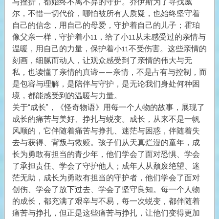
与挫折，都始终不离不弃的守护。乔伊斯为了寻找威
尔，不惜一切代价，哪怕被所有人质疑，也始终坚守着
自己的信念，用自己的母爱，守护着自己的儿子；霍珀
像父亲一样，守护着小11，给了小11从未感受过的亲情与
温暖，用自己的力量，保护着小11不受伤害。这些亲情的
刻画，细腻而动人，让观众感受到了亲情的伟大与无
私，也读懂了亲情的真谛——亲情，不是占有与控制，而
是包容与理解，是陪伴与守护，是无论我们身处何种困
境，都能感受到的温暖与力量。
关于“成长”，《怪奇物语》用每一个人物的故事，展现了
成长的痛苦与美好、挣扎与蜕变。成长，从来不是一帆
风顺的，它伴随着痛苦与挣扎、迷茫与困惑，伴随着失
去与获得、背叛与救赎。孩子们从天真烂漫的童年，成
长为勇敢有担当的青少年，他们学会了面对恐惧、学会
了承担责任、学会了守护他人；成年人从颓废绝望、迷
茫无助，成长为勇敢有担当的守护者，他们学会了面对
创伤、学会了放下过去、学会了坚守良知。每一个人物
的成长，都充满了艰辛与不易，每一次蜕变，都伴随着
痛苦与挣扎，但正是这些痛苦与挣扎，让他们变得更加