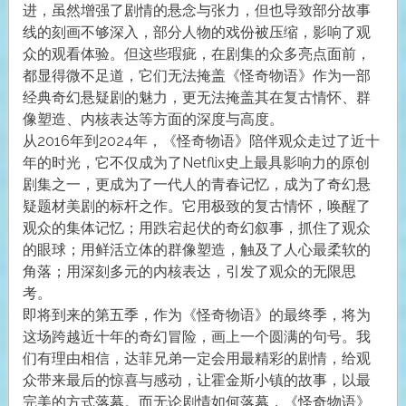
进，虽然增强了剧情的悬念与张力，但也导致部分故事
线的刻画不够深入，部分人物的戏份被压缩，影响了观
众的观看体验。但这些瑕疵，在剧集的众多亮点面前，
都显得微不足道，它们无法掩盖《怪奇物语》作为一部
经典奇幻悬疑剧的魅力，更无法掩盖其在复古情怀、群
像塑造、内核表达等方面的深度与高度。
从2016年到2024年，《怪奇物语》陪伴观众走过了近十
年的时光，它不仅成为了Netflix史上最具影响力的原创
剧集之一，更成为了一代人的青春记忆，成为了奇幻悬
疑题材美剧的标杆之作。它用极致的复古情怀，唤醒了
观众的集体记忆；用跌宕起伏的奇幻叙事，抓住了观众
的眼球；用鲜活立体的群像塑造，触及了人心最柔软的
角落；用深刻多元的内核表达，引发了观众的无限思
考。
即将到来的第五季，作为《怪奇物语》的最终季，将为
这场跨越近十年的奇幻冒险，画上一个圆满的句号。我
们有理由相信，达菲兄弟一定会用最精彩的剧情，给观
众带来最后的惊喜与感动，让霍金斯小镇的故事，以最
完美的方式落幕。而无论剧情如何落幕，《怪奇物语》