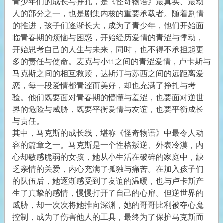
青少年们的成长与挣扎，是《怪奇物语》最真实、最动
人的部分之一，也是剧集内核的重要承载者。随着剧情
的推进，孩子们逐渐长大，成为了青少年，他们开始面
临青春期的烦恼与困惑，开始经历爱情的青涩与悸动，
开始思考自己的人生与未来，同时，也不得不承担起更
多的责任与使命。麦克与小11之间的青涩爱情，卢卡斯与
马克斯之间的相互救赎，达斯汀与苏西之间的远距离爱
恋，每一段爱情都青涩而美好，却也充满了挣扎与考
验。他们既要面对青春期的懵懂与羞涩，也要面对逆世
界的危险与威胁，既要平衡爱情与友谊，也要平衡成长
与责任。
其中，马克斯的成长线，堪称《怪奇物语》中最令人动
容的篇章之一。马克斯是一个性格叛逆、外表冷漠，内
心却敏感脆弱的女孩，她从小生活在破碎的家庭中，缺
乏亲情的关爱，内心充满了孤独与痛苦。在加入孩子们
的队伍后，她逐渐感受到了友谊的温暖，也与卢卡斯产
生了真挚的感情，慢慢打开了自己的心扉。但逆世界的
威胁，却一次次将她推向深渊，她的哥哥比利被夺心魔
控制，成为了伤害他人的工具，最终为了保护马克斯而