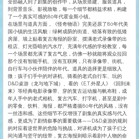
全部融入到了剧集的创作中，从场景搭建、服装道具，
到背景音乐、影视致敬，每一个细节都精益求精，构建
了一个真实可感的80年代霍金斯小镇。
在场景与道具方面，《怪奇物语》完美还原了80年代美
国小镇的生活风貌：绿树成荫的街道、错落有致的低矮
房屋、墙上贴着复古海报的卧室、摆满老式录像带的出
租店、灯光昏暗的汽水厅、充满年代感的学校教室，每
一个场景都充满了复古气息，仿佛一秒就能将观众拉回
那个没有智能手机、没有互联网，只有录像带、街机、
自行车与小伙伴陪伴的年代。道具的选择更是细致入
微：孩子们手中的对讲机、骑着的老式自行车、玩的
D&D桌游（龙与地下城）、看的《E.T.外星人》《回到未
来》等经典电影录像带、穿的复古运动服与帆布鞋，成
年人手中的老式相机、复古汽车、打字机，甚至是剧中
的零食、饮料、海报，都严格遵循80年代的风格，没有
一丝违和感。这些细节不仅增强了剧集的真实感与代入
感，更成为了剧情叙事的重要载体——D&D桌游的规则
的对应着逆世界的危险与挑战，对讲机成为了孩子们之
间沟通与坚守的纽带，复古海报则暗示着剧中人物的命