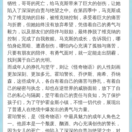
牺牲，哥哥的死亡，给马克斯带来了巨大的创伤，让她
陷入了深深的自责与绝望之中。在第四季中，马克斯成
为了维克纳的目标，被维克纳控制，承受着巨大的痛苦
与折磨，但她始终没有放弃希望，凭借着自己的勇气与
毅力，以及朋友们的陪伴与鼓励，最终挣脱了维克纳的
控制，完成了自我救赎。马克斯的成长，告诉我们，哪
怕身处黑暗、遭遇创伤，哪怕内心充满了孤独与痛苦，
只要有朋友的陪伴、有勇气面对，就一定能走出阴霾，
找到属于自己的光明。
而成年人的挣扎与坚守，则让《怪奇物语》的人性刻画
更加深刻、更加多元。霍珀警长、乔伊斯、南希、乔纳
森，这些成年人，各自有着自己的痛苦与挣扎，有着自
己的秘密与执念，却也在逆世界的威胁面前，放下了自
己的私心与隔阂，坚守着自己的责任与良知，为了保护
孩子们，为了守护霍金斯小镇，不惜一切代价，展现出
了普通人在绝境中爆发出的勇气与力量。
霍珀警长，是《怪奇物语》中最具魅力的成年人角色之
一。他原本是一个颓废、酗酒、内心充满创伤的警长，
因为女儿的死亡，他陷入了深深的自责与绝望之中，对