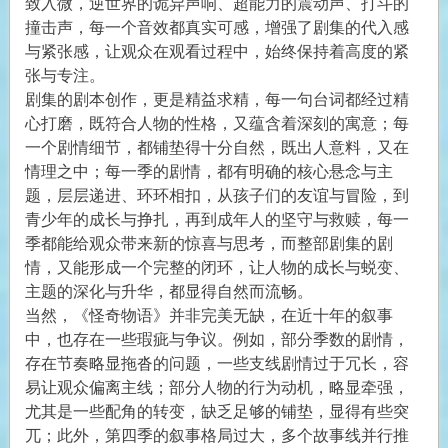
致入微，逆世界的诡异声响、超能力的震动声、打斗的
撞击声，每一个音效都真实可感，增强了剧集的代入感
与紧张感，让观众在观看过程中，始终保持着高度的紧
张与专注。
剧集的剧本创作，更是精益求精，每一句台词都经过精
心打磨，既符合人物的性格，又蕴含着深刻的寓意；每
一个剧情细节，都铺垫得十分自然，既出人意料，又在
情理之中；每一季的剧情，都有明确的核心悬念与主
题，层层递进、环环相扣，从孩子们的友谊与冒险，到
青少年的成长与挣扎，再到成年人的坚守与救赎，每一
季都能给观众带来新的惊喜与思考，而整部剧集的剧
情，又能形成一个完整的闭环，让人物的成长与蜕变、
主题的深化与升华，都显得自然而流畅。
当然，《怪奇物语》并非完美无缺，在近十年的叙事
中，也存在一些瑕疵与争议。例如，部分季数的剧情，
存在节奏略显拖沓的问题，一些支线剧情过于冗长，容
易让观众偏离主线；部分人物的行为动机，略显牵强，
尤其是一些配角的转变，缺乏足够的铺垫，显得有些突
兀；此外，第四季的叙事格局过大，多个故事线并行推