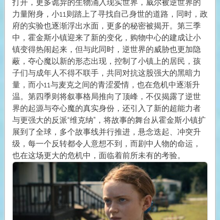
打开，更多诡异的生物涌入现实世界，威尔被逆世界的
力量附身，小11则踏上了寻找自己身世的道路，同时，政
府的实验也逐渐浮出水面，更多的秘密被揭开。第三季
中，霍金斯小镇迎来了新的变化，购物中心的建成让小
镇变得热闹起来，但与此同时，逆世界的威胁也更加隐
蔽，夺心魔以新的形态出现，控制了小镇上的居民，孩
子们与成年人不得不联手，共同对抗这股强大的黑暗力
量，而小11与麦克之间的青涩爱情，也在危机中逐渐升
温。第四季则将叙事格局推向了顶峰，不仅揭露了逆世
界的起源与夺心魔的真实身份，还引入了新的超能力者
与更强大的反派“维克纳”，将故事的舞台从霍金斯小镇扩
展到了全球，多个故事线并行推进，悬念迭起、冲突升
级，每一个反转都令人意想不到，而剧中人物的命运，
也在这场更大的危机中，面临着前所未有的考验。