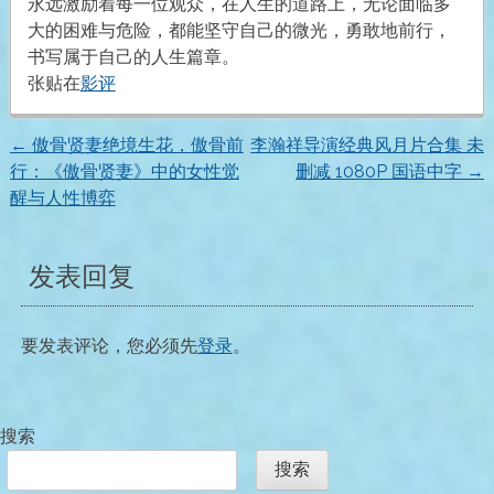
永远激励着每一位观众，在人生的道路上，无论面临多
大的困难与危险，都能坚守自己的微光，勇敢地前行，
书写属于自己的人生篇章。
张贴在
影评
←
傲骨贤妻绝境生花，傲骨前
李瀚祥导演经典风月片合集 未
文
行：《傲骨贤妻》中的女性觉
删减 1080P 国语中字
→
醒与人性博弈
章
导
发表回复
航
要发表评论，您必须先
登录
。
搜索
搜索