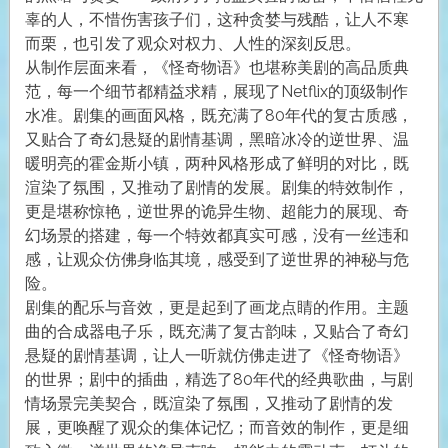
辜的人，不惜伤害孩子们，这种贪婪与残酷，让人不寒
而栗，也引发了观众对权力、人性的深刻反思。
从制作层面来看，《怪奇物语》也堪称美剧的高品质典
范，每一个细节都精益求精，展现了Netflix的顶级制作
水准。剧集的画面风格，既充满了80年代的复古质感，
又贴合了奇幻悬疑的剧情基调，黑暗冰冷的逆世界、温
暖明亮的霍金斯小镇，两种风格形成了鲜明的对比，既
渲染了氛围，又推动了剧情的发展。剧集的特效制作，
更是堪称惊艳，逆世界的诡异生物、超能力的展现、奇
幻场景的搭建，每一个特效都真实可感，没有一丝违和
感，让观众仿佛身临其境，感受到了逆世界的神秘与危
险。
剧集的配乐与音效，更是起到了画龙点睛的作用。主题
曲的合成器电子乐，既充满了复古韵味，又贴合了奇幻
悬疑的剧情基调，让人一听就仿佛走进了《怪奇物语》
的世界；剧中的插曲，精选了80年代的经典歌曲，与剧
情场景完美契合，既渲染了氛围，又推动了剧情的发
展，更唤醒了观众的集体记忆；而音效的制作，更是细