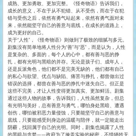
成熟、更加勇敢、更加完整。《怪奇物语》告诉我们，
成长的意义，不在于从不犯错、从不受伤，而在于在犯
错与受伤之后，依然有勇气站起来，依然有勇气面对未
来，依然能坚守自己的善意与底线，在成长的道路上，
成为更好的自己。
关于“人性”，《怪奇物语》则做到了极致的细腻与多元。
剧集没有简单地将人性分为“善”与“恶”，而是认为，人性
是复杂的、多面的，每个人的心中，都有善与恶的挣
扎，都有光明与黑暗的并存。无论是孩子们、成年人，
还是反派角色，他们都不是完美无缺的，他们都有自己
的私心与欲望、优点与缺陷、痛苦与挣扎，都曾做出过
错误的选择，都曾在善与恶的挣扎中迷失自己。但正是
这些不完美，才让人性变得更加真实、更加鲜活。剧集
通过这些人物的故事，告诉我们，人性虽然复杂，但总
有光明与美好，总有善意与勇气，哪怕身处黑暗、遭遇
创伤，哪怕被邪恶力量侵蚀，只要能坚守自己的善意与
底线，只要能感受到身边的温暖与陪伴，就一定能走出
阴霾，找回属于自己的光明。同时，剧集也揭露了人性
的黑暗与贪婪——政府为了掩盖实验的秘密，不惜牺牲无