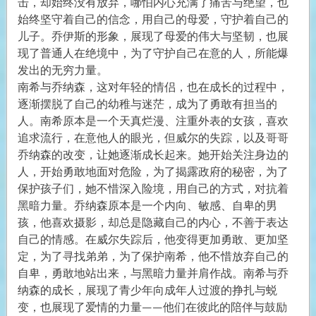
击，却始终没有放弃，哪怕内心充满了痛苦与绝望，也
始终坚守着自己的信念，用自己的母爱，守护着自己的
儿子。乔伊斯的形象，展现了母爱的伟大与坚韧，也展
现了普通人在绝境中，为了守护自己在意的人，所能爆
发出的无穷力量。
南希与乔纳森，这对年轻的情侣，也在成长的过程中，
逐渐摆脱了自己的幼稚与迷茫，成为了勇敢有担当的
人。南希原本是一个天真烂漫、注重外表的女孩，喜欢
追求流行，在意他人的眼光，但威尔的失踪，以及哥哥
乔纳森的改变，让她逐渐成长起来。她开始关注身边的
人，开始勇敢地面对危险，为了揭露政府的秘密，为了
保护孩子们，她不惜深入险境，用自己的方式，对抗着
黑暗力量。乔纳森原本是一个内向、敏感、自卑的男
孩，他喜欢摄影，却总是隐藏自己的内心，不善于表达
自己的情感。在威尔失踪后，他变得更加勇敢、更加坚
定，为了寻找弟弟，为了保护南希，他不惜放弃自己的
自卑，勇敢地站出来，与黑暗力量并肩作战。南希与乔
纳森的成长，展现了青少年向成年人过渡的挣扎与蜕
变，也展现了爱情的力量——他们在彼此的陪伴与鼓励