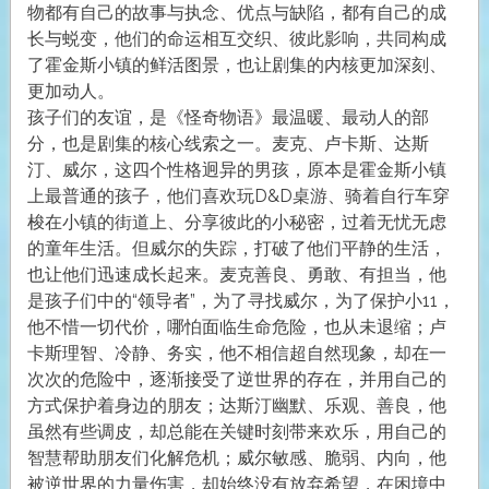
物都有自己的故事与执念、优点与缺陷，都有自己的成
长与蜕变，他们的命运相互交织、彼此影响，共同构成
了霍金斯小镇的鲜活图景，也让剧集的内核更加深刻、
更加动人。
孩子们的友谊，是《怪奇物语》最温暖、最动人的部
分，也是剧集的核心线索之一。麦克、卢卡斯、达斯
汀、威尔，这四个性格迥异的男孩，原本是霍金斯小镇
上最普通的孩子，他们喜欢玩D&D桌游、骑着自行车穿
梭在小镇的街道上、分享彼此的小秘密，过着无忧无虑
的童年生活。但威尔的失踪，打破了他们平静的生活，
也让他们迅速成长起来。麦克善良、勇敢、有担当，他
是孩子们中的“领导者”，为了寻找威尔，为了保护小11，
他不惜一切代价，哪怕面临生命危险，也从未退缩；卢
卡斯理智、冷静、务实，他不相信超自然现象，却在一
次次的危险中，逐渐接受了逆世界的存在，并用自己的
方式保护着身边的朋友；达斯汀幽默、乐观、善良，他
虽然有些调皮，却总能在关键时刻带来欢乐，用自己的
智慧帮助朋友们化解危机；威尔敏感、脆弱、内向，他
被逆世界的力量伤害，却始终没有放弃希望，在困境中