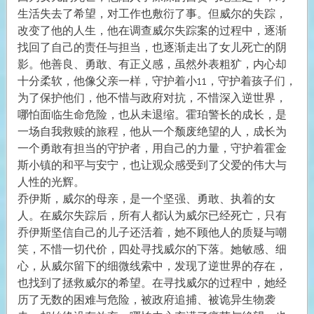
生活失去了希望，对工作也敷衍了事。但威尔的失踪，
改变了他的人生，他在调查威尔失踪案的过程中，逐渐
找回了自己的责任与担当，也逐渐走出了女儿死亡的阴
影。他善良、勇敢、有正义感，虽然外表粗犷，内心却
十分柔软，他像父亲一样，守护着小11，守护着孩子们，
为了保护他们，他不惜与政府对抗，不惜深入逆世界，
哪怕面临生命危险，也从未退缩。霍珀警长的成长，是
一场自我救赎的旅程，他从一个颓废绝望的人，成长为
一个勇敢有担当的守护者，用自己的力量，守护着霍金
斯小镇的和平与安宁，也让观众感受到了父爱的伟大与
人性的光辉。
乔伊斯，威尔的母亲，是一个坚强、勇敢、执着的女
人。在威尔失踪后，所有人都认为威尔已经死亡，只有
乔伊斯坚信自己的儿子还活着，她不顾他人的质疑与嘲
笑，不惜一切代价，四处寻找威尔的下落。她敏感、细
心，从威尔留下的细微线索中，发现了逆世界的存在，
也找到了拯救威尔的希望。在寻找威尔的过程中，她经
历了无数的困难与危险，被政府追捕、被诡异生物袭