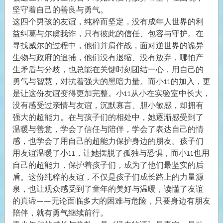
坚守着自己的善良与勇气。
这四个男孩的友谊，纯粹而坚定，没有成年人世界的利
益纠葛与尔虞我诈，只有彼此的信任、包容与守护。在
寻找威尔的过程中，他们并肩作战，面对逆世界的诡异
生物与政府的追捕，他们没有退缩、没有放弃，哪怕产
生矛盾与分歧，也总能在关键时刻团结一心，用自己的
勇气与智慧，对抗着强大的黑暗力量。而小11的加入，更
是让这份友谊变得更加完整。小11从小在实验室中长大，
没有感受过亲情与友谊，沉默寡言、胆小敏感，却拥有
强大的超能力。在与孩子们的相处中，她逐渐感受到了
温暖与善意，学会了信任与陪伴，学会了表达自己的情
感，也学会了用自己的超能力保护身边的朋友。孩子们
用友谊温暖了小11，让她摆脱了孤独与恐惧，而小11也用
自己的超能力，保护着孩子们，成为了他们最坚实的后
盾。这份纯粹的友谊，不仅是孩子们成长路上的力量源
泉，也让观众感受到了童年的美好与温暖，读懂了友谊
的真谛——无论面临多大的困难与危险，只要身边有朋友
陪伴，就有勇气继续前行。