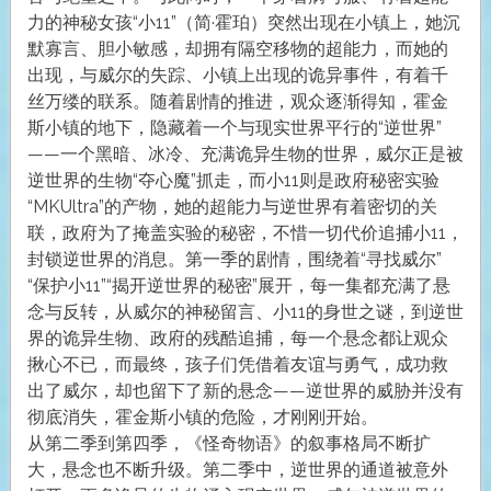
力的神秘女孩“小11”（简·霍珀）突然出现在小镇上，她沉
默寡言、胆小敏感，却拥有隔空移物的超能力，而她的
出现，与威尔的失踪、小镇上出现的诡异事件，有着千
丝万缕的联系。随着剧情的推进，观众逐渐得知，霍金
斯小镇的地下，隐藏着一个与现实世界平行的“逆世界”
——一个黑暗、冰冷、充满诡异生物的世界，威尔正是被
逆世界的生物“夺心魔”抓走，而小11则是政府秘密实验
“MKUltra”的产物，她的超能力与逆世界有着密切的关
联，政府为了掩盖实验的秘密，不惜一切代价追捕小11，
封锁逆世界的消息。第一季的剧情，围绕着“寻找威尔”
“保护小11”“揭开逆世界的秘密”展开，每一集都充满了悬
念与反转，从威尔的神秘留言、小11的身世之谜，到逆世
界的诡异生物、政府的残酷追捕，每一个悬念都让观众
揪心不已，而最终，孩子们凭借着友谊与勇气，成功救
出了威尔，却也留下了新的悬念——逆世界的威胁并没有
彻底消失，霍金斯小镇的危险，才刚刚开始。
从第二季到第四季，《怪奇物语》的叙事格局不断扩
大，悬念也不断升级。第二季中，逆世界的通道被意外