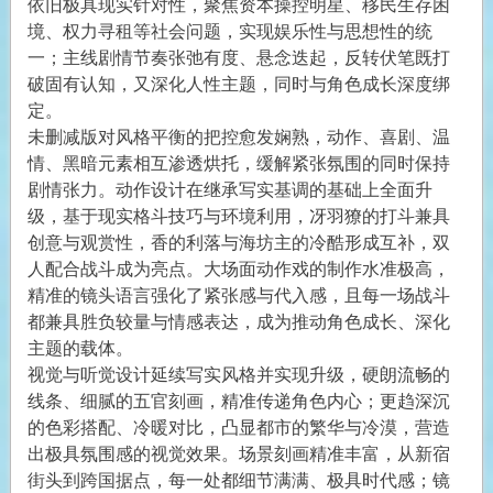
依旧极具现实针对性，聚焦资本操控明星、移民生存困
境、权力寻租等社会问题，实现娱乐性与思想性的统
一；主线剧情节奏张弛有度、悬念迭起，反转伏笔既打
破固有认知，又深化人性主题，同时与角色成长深度绑
定。
未删减版对风格平衡的把控愈发娴熟，动作、喜剧、温
情、黑暗元素相互渗透烘托，缓解紧张氛围的同时保持
剧情张力。动作设计在继承写实基调的基础上全面升
级，基于现实格斗技巧与环境利用，冴羽獠的打斗兼具
创意与观赏性，香的利落与海坊主的冷酷形成互补，双
人配合战斗成为亮点。大场面动作戏的制作水准极高，
精准的镜头语言强化了紧张感与代入感，且每一场战斗
都兼具胜负较量与情感表达，成为推动角色成长、深化
主题的载体。
视觉与听觉设计延续写实风格并实现升级，硬朗流畅的
线条、细腻的五官刻画，精准传递角色内心；更趋深沉
的色彩搭配、冷暖对比，凸显都市的繁华与冷漠，营造
出极具氛围感的视觉效果。场景刻画精准丰富，从新宿
街头到跨国据点，每一处都细节满满、极具时代感；镜