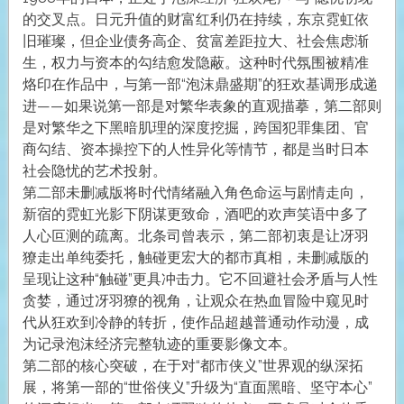
的交叉点。日元升值的财富红利仍在持续，东京霓虹依
旧璀璨，但企业债务高企、贫富差距拉大、社会焦虑渐
生，权力与资本的勾结愈发隐蔽。这种时代氛围被精准
烙印在作品中，与第一部“泡沫鼎盛期”的狂欢基调形成递
进——如果说第一部是对繁华表象的直观描摹，第二部则
是对繁华之下黑暗肌理的深度挖掘，跨国犯罪集团、官
商勾结、资本操控下的人性异化等情节，都是当时日本
社会隐忧的艺术投射。
第二部未删减版将时代情绪融入角色命运与剧情走向，
新宿的霓虹光影下阴谋更致命，酒吧的欢声笑语中多了
人心叵测的疏离。北条司曾表示，第二部初衷是让冴羽
獠走出单纯委托，触碰更宏大的都市真相，未删减版的
呈现让这种“触碰”更具冲击力。它不回避社会矛盾与人性
贪婪，通过冴羽獠的视角，让观众在热血冒险中窥见时
代从狂欢到冷静的转折，使作品超越普通动作动漫，成
为记录泡沫经济完整轨迹的重要影像文本。
第二部的核心突破，在于对“都市侠义”世界观的纵深拓
展，将第一部的“世俗侠义”升级为“直面黑暗、坚守本心”