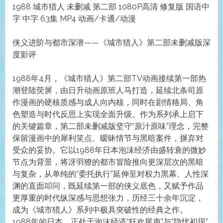
1988 城市猎人 未删减 第二部 1080P高清 修复版 国语中
字 中字 63集 MP4 动画/卡通/动漫
侠义进阶与都市深潜——《城市猎人》第二部未删减版深
度影评
1988年4月，《城市猎人》第二部TV动画接续第一部热
潮登陆荧屏，由日升动画原班人马打造，延续北条司原
作漫画的硬核质感与成人向内核，同时在剧情格局、角
色塑造与时代反思上实现全面升级。作为系列承上启下
的关键篇章，第二部未删减版坚守“原汁原味”理念，完整
保留漫画中的犀利笑点、暧昧情节与黑暗案件，摒弃对
受众的妥协。它以1988年日本泡沫经济由盛转衰的微妙
节点为背景，将冴羽獠的都市冒险推向更深层次的黑暗
与复杂，从单纯的“委托执行”延伸至对权力黑幕、人性深
渊的直面叩问，既延续第一部的侠义底色，又赋予作品
更厚重的时代纵深感与思想张力，历经三十余年沉淀，
成为《城市猎人》系列中极具突破性的经典之作。
1988年的日本，正处于泡沫经济“狂欢尾声”与“隐忧初现”