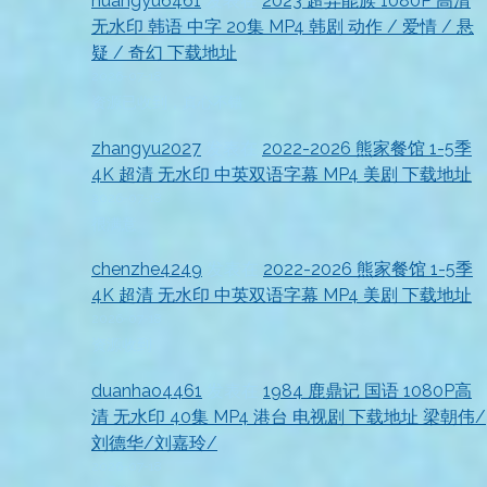
huangyu6461
发表在
2023 超异能族 1080P 高清
无水印 韩语 中字 20集 MP4 韩剧 动作 / 爱情 / 悬
疑 / 奇幻 下载地址
2026-07-18
资源已收到，真心不错
zhangyu2027
发表在
2022-2026 熊家餐馆 1-5季
4K 超清 无水印 中英双语字幕 MP4 美剧 下载地址
2026-07-18
很满意
chenzhe4249
发表在
2022-2026 熊家餐馆 1-5季
4K 超清 无水印 中英双语字幕 MP4 美剧 下载地址
2026-07-18
资源收到
duanhao4461
发表在
1984 鹿鼎记 国语 1080P高
清 无水印 40集 MP4 港台 电视剧 下载地址 梁朝伟/
刘德华/刘嘉玲/
2026-07-18