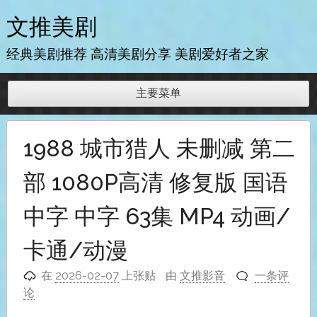
跳
文推美剧
至
内
经典美剧推荐 高清美剧分享 美剧爱好者之家
容
主要菜单
1988 城市猎人 未删减 第二
部 1080P高清 修复版 国语
中字 中字 63集 MP4 动画/
卡通/动漫
在
2026-02-07
上张贴
由
文推影音
一条评
论