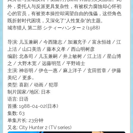
外，委托人与反派更具复杂性，有被权力腐蚀却心怀初
心的官员，有被资本操控却渴望自由的傀儡，这些角色
既折射时代困境，又深化了“人性复杂”的主题。
城市猎人 第二部 シティーハンター 2 (1988)
导演: 儿玉兼嗣 / 今西隆志 / 加濑充子 / 富永恒雄 / 江
上洁 / 山口美浩 / 藤本义孝 / 西山明树彦
编剧: 北条司 / 儿玉兼嗣 / 井上敏树 / 江上洁 / 星山博
之 / 大野木宽 / 远藤明范 / 平野靖士
主演: 神谷明 / 伊仓一惠 / 麻上洋子 / 玄田哲章 / 伊藤
美纪 / 更多…
类型: 喜剧 / 动画 / 犯罪
制片国家/地区: 日本
语言: 日语
首播: 1988-04-02(日本)
集数: 63
单集片长: 23分钟
又名: City Hunter 2 (TV series)