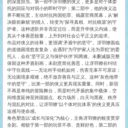
的深度担当。第一部中冴羽獠的侠义，更多是对个体委
托的回应与对弱小的即时守护；第二部中，他的侠义边
界不断拓宽，主动对抗跨国犯罪、揭露官商黑幕，从“解
决眼前麻烦”的猎人，转变为“探寻真相、对抗根源”的守
护者。这种进阶并非否定过往，而是升华侠义内涵，使
其从个体善恶较量，上升到对社会公平正义的追求。
作品对侠义的诠释，更强调“矛盾中的坚守”。冴羽獠面临
的道德困境愈发复杂，会遇到“为守护家人沦为罪犯”的委
托人，会在“坚守正义与保护伙伴”间两难。未删减版完整
保留这种矛盾刻画，未刻意简化善恶，让冴羽獠在纠结
中守住底线——无论对手动机如何，伤害无辜不可原谅；
无论困境多艰难，绝不放弃善良与正义。这种“灰色地带
中的坚守”，比第一部的侠义更具现实重量。同时，新宿
不再是单纯的冒险舞台，而是时代矛盾的集中载体，空
间维度延伸至跨国据点、权力场所，白天与黑夜、秩序
与混乱的对比，让冴羽獠“以个体对抗体系”的侠义更具压
迫感与使命感。
角色塑造以“成长与深化”为核心，主角冴羽獠的蜕变贯穿
全剧。相较于第一部的玩世不恭、贪财好色，第二部的