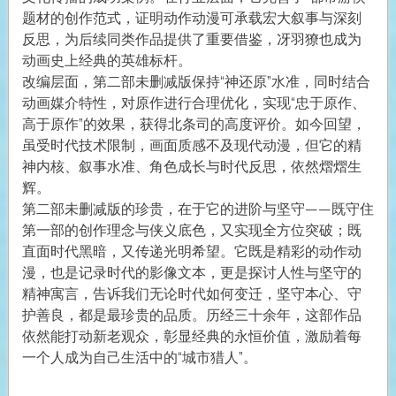
题材的创作范式，证明动作动漫可承载宏大叙事与深刻
反思，为后续同类作品提供了重要借鉴，冴羽獠也成为
动画史上经典的英雄标杆。
改编层面，第二部未删减版保持“神还原”水准，同时结合
动画媒介特性，对原作进行合理优化，实现“忠于原作、
高于原作”的效果，获得北条司的高度评价。如今回望，
虽受时代技术限制，画面质感不及现代动漫，但它的精
神内核、叙事水准、角色成长与时代反思，依然熠熠生
辉。
第二部未删减版的珍贵，在于它的进阶与坚守——既守住
第一部的创作理念与侠义底色，又实现全方位突破；既
直面时代黑暗，又传递光明希望。它既是精彩的动作动
漫，也是记录时代的影像文本，更是探讨人性与坚守的
精神寓言，告诉我们无论时代如何变迁，坚守本心、守
护善良，都是最珍贵的品质。历经三十余年，这部作品
依然能打动新老观众，彰显经典的永恒价值，激励着每
一个人成为自己生活中的“城市猎人”。