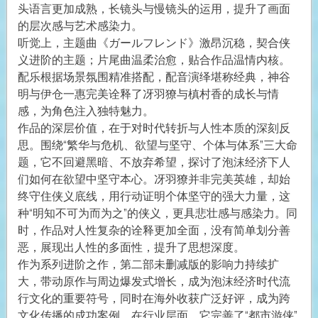
头语言更加成熟，长镜头与慢镜头的运用，提升了画面
的层次感与艺术感染力。
听觉上，主题曲《ガールフレンド》激昂沉稳，契合侠
义进阶的主题；片尾曲温柔治愈，贴合作品温情内核。
配乐根据场景氛围精准搭配，配音演绎堪称经典，神谷
明与伊仓一惠完美诠释了冴羽獠与槙村香的成长与情
感，为角色注入独特魅力。
作品的深层价值，在于对时代转折与人性本质的深刻反
思。围绕“繁华与危机、欲望与坚守、个体与体系”三大命
题，它不回避黑暗、不放弃希望，探讨了泡沫经济下人
们如何在欲望中坚守本心。冴羽獠并非完美英雄，却始
终守住侠义底线，用行动证明个体坚守的强大力量，这
种“明知不可为而为之”的侠义，更具悲壮感与感染力。同
时，作品对人性复杂的诠释更加全面，没有简单划分善
恶，展现出人性的多面性，提升了思想深度。
作为系列进阶之作，第二部未删减版的影响力持续扩
大，带动原作与周边爆发式增长，成为泡沫经济时代流
行文化的重要符号，同时在海外收获广泛好评，成为跨
文化传播的成功案例。在行业层面，它完善了“都市游侠”