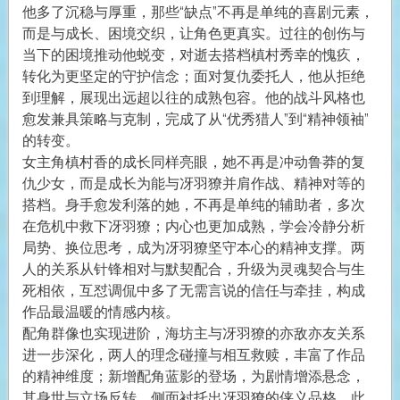
他多了沉稳与厚重，那些“缺点”不再是单纯的喜剧元素，
而是与成长、困境交织，让角色更真实。过往的创伤与
当下的困境推动他蜕变，对逝去搭档槙村秀幸的愧疚，
转化为更坚定的守护信念；面对复仇委托人，他从拒绝
到理解，展现出远超以往的成熟包容。他的战斗风格也
愈发兼具策略与克制，完成了从“优秀猎人”到“精神领袖”
的转变。
女主角槙村香的成长同样亮眼，她不再是冲动鲁莽的复
仇少女，而是成长为能与冴羽獠并肩作战、精神对等的
搭档。身手愈发利落的她，不再是单纯的辅助者，多次
在危机中救下冴羽獠；内心也更加成熟，学会冷静分析
局势、换位思考，成为冴羽獠坚守本心的精神支撑。两
人的关系从针锋相对与默契配合，升级为灵魂契合与生
死相依，互怼调侃中多了无需言说的信任与牵挂，构成
作品最温暖的情感内核。
配角群像也实现进阶，海坊主与冴羽獠的亦敌亦友关系
进一步深化，两人的理念碰撞与相互救赎，丰富了作品
的精神维度；新增配角蓝影的登场，为剧情增添悬念，
其身世与立场反转，侧面衬托出冴羽獠的侠义品格。此