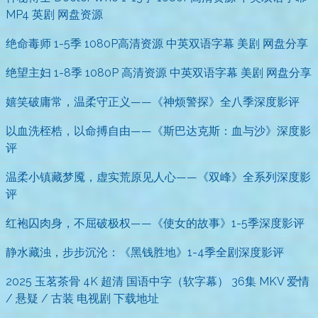
MP4 英剧 网盘资源
绝命毒师 1-5季 1080P高清资源 中英双语字幕 美剧 网盘分享
绝望主妇 1-8季 1080P 高清资源 中英双语字幕 美剧 网盘分享
嬉笑破庸常，温柔守正义——《神烦警探》全八季深度影评
以血洗桎梏，以命搏自由——《斯巴达克斯：血与沙》深度影
评
温柔小镇藏梦魇，虚实荒原见人心——《双峰》全系列深度影
评
红袍囚肉身，不屈破极权——《使女的故事》1-5季深度影评
静水藏浊，步步沉沦：《黑钱胜地》1-4季全剧深度影评
2025 玉茗茶骨 4K 超清 国语中字（软字幕） 36集 MKV 爱情
/ 悬疑 / 古装 电视剧 下载地址