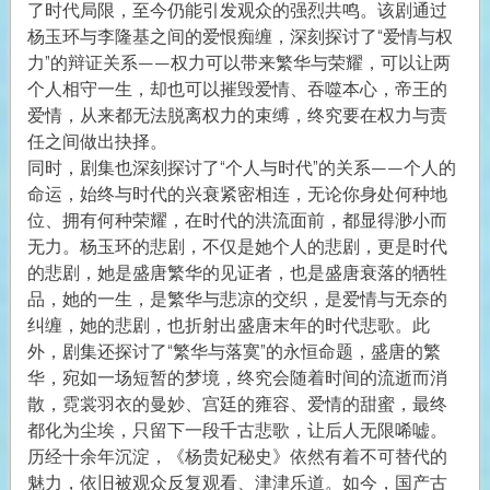
了时代局限，至今仍能引发观众的强烈共鸣。该剧通过
杨玉环与李隆基之间的爱恨痴缠，深刻探讨了“爱情与权
力”的辩证关系——权力可以带来繁华与荣耀，可以让两
个人相守一生，却也可以摧毁爱情、吞噬本心，帝王的
爱情，从来都无法脱离权力的束缚，终究要在权力与责
任之间做出抉择。
同时，剧集也深刻探讨了“个人与时代”的关系——个人的
命运，始终与时代的兴衰紧密相连，无论你身处何种地
位、拥有何种荣耀，在时代的洪流面前，都显得渺小而
无力。杨玉环的悲剧，不仅是她个人的悲剧，更是时代
的悲剧，她是盛唐繁华的见证者，也是盛唐衰落的牺牲
品，她的一生，是繁华与悲凉的交织，是爱情与无奈的
纠缠，她的悲剧，也折射出盛唐末年的时代悲歌。此
外，剧集还探讨了“繁华与落寞”的永恒命题，盛唐的繁
华，宛如一场短暂的梦境，终究会随着时间的流逝而消
散，霓裳羽衣的曼妙、宫廷的雍容、爱情的甜蜜，最终
都化为尘埃，只留下一段千古悲歌，让后人无限唏嘘。
历经十余年沉淀，《杨贵妃秘史》依然有着不可替代的
魅力，依旧被观众反复观看、津津乐道。如今，国产古