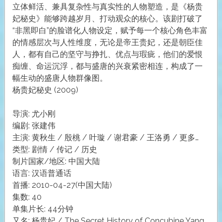
立体鲜活、兼具复杂性与真实性的人物塑造，是《杨贵
妃秘史》能够跨越岁月、打动观众的核心。该剧打破了
“非黑即白”的脸谱化人物设定，赋予每一个核心角色丰富
的情感层次与人性维度，无论是帝王贵妃，还是朝臣佳
人，都有自己的坚守与挣扎、优点与瑕疵，他们的爱恨
痴缠、命运沉浮，都与盛唐的兴衰紧密相连，构成了一
幅生动的盛唐人物群像图。
杨贵妃秘史 (2009)
导演: 尤小刚
编剧: 张建伟
主演: 黄秋生 / 殷桃 / 叶璇 / 谢君豪 / 王洛勇 / 更多…
类型: 剧情 / 传记 / 历史
制片国家/地区: 中国大陆
语言: 汉语普通话
首播: 2010-04-27(中国大陆)
集数: 40
单集片长: 44分钟
又名: 杨贵妃 / The Secret History of Concubine Yang