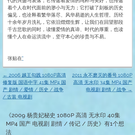
代的兴盛与衰落；它传递着爱情的纯粹与美好，也传递
着个人在时代面前的渺小与无力；它打破了刻板的历史
偏见，也诠释着繁华落尽、风华易逝的人生哲理。历经
十余年岁月洗礼，它依旧熠熠生辉，让我们在回望那段
千古悲歌的同时，读懂爱情的真谛、时代的厚重，也读
懂个人在命运洪流中，坚守本心的珍贵与不易。
张贴在
*
←
2006 越王勾践 1080P高清
2011 永不磨灭的番号 1080P
文
修复版 国语中字 41集 MP4 国
高清 无水印 34集 MP4 国产
产 剧情 / 爱情 / 历史 / 战争
电视剧 剧情 / 战争
→
章
/ 古装 电视剧
导
《
2009 杨贵妃秘史 1080P 高清 无水印 40集
航
MP4 国产 电视剧 剧情 / 传记 / 历史
》有1个想
法