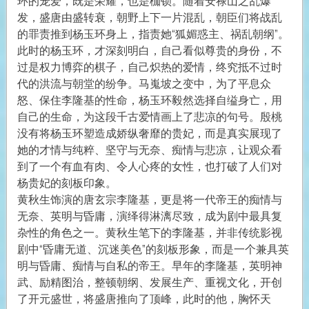
环的宠爱，既是荣耀，也是枷锁。随着安禄山之乱爆
发，盛唐由盛转衰，朝野上下一片混乱，朝臣们将战乱
的罪责推到杨玉环身上，指责她“狐媚惑主、祸乱朝纲”。
此时的杨玉环，才深刻明白，自己看似尊贵的身份，不
过是权力博弈的棋子，自己炽热的爱情，终究抵不过时
代的洪流与朝堂的纷争。马嵬坡之变中，为了平息众
怒、保住李隆基的性命，杨玉环毅然选择自缢身亡，用
自己的生命，为这段千古爱情画上了悲凉的句号。殷桃
没有将杨玉环塑造成娇纵奢靡的贵妃，而是真实展现了
她的才情与纯粹、坚守与无奈、痴情与悲凉，让观众看
到了一个有血有肉、令人心疼的女性，也打破了人们对
杨贵妃的刻板印象。
黄秋生饰演的唐玄宗李隆基，更是将一代帝王的痴情与
无奈、英明与昏庸，演绎得淋漓尽致，成为剧中最具复
杂性的角色之一。黄秋生笔下的李隆基，并非传统影视
剧中“昏庸无道、沉迷美色”的刻板形象，而是一个兼具英
明与昏庸、痴情与自私的帝王。早年的李隆基，英明神
武、励精图治，整顿朝纲、发展生产、重视文化，开创
了开元盛世，将盛唐推向了顶峰，此时的他，胸怀天