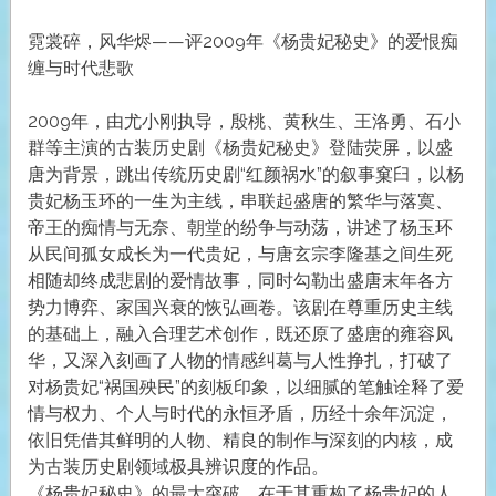
霓裳碎，风华烬——评2009年《杨贵妃秘史》的爱恨痴
缠与时代悲歌
2009年，由尤小刚执导，殷桃、黄秋生、王洛勇、石小
群等主演的古装历史剧《杨贵妃秘史》登陆荧屏，以盛
唐为背景，跳出传统历史剧“红颜祸水”的叙事窠臼，以杨
贵妃杨玉环的一生为主线，串联起盛唐的繁华与落寞、
帝王的痴情与无奈、朝堂的纷争与动荡，讲述了杨玉环
从民间孤女成长为一代贵妃，与唐玄宗李隆基之间生死
相随却终成悲剧的爱情故事，同时勾勒出盛唐末年各方
势力博弈、家国兴衰的恢弘画卷。该剧在尊重历史主线
的基础上，融入合理艺术创作，既还原了盛唐的雍容风
华，又深入刻画了人物的情感纠葛与人性挣扎，打破了
对杨贵妃“祸国殃民”的刻板印象，以细腻的笔触诠释了爱
情与权力、个人与时代的永恒矛盾，历经十余年沉淀，
依旧凭借其鲜明的人物、精良的制作与深刻的内核，成
为古装历史剧领域极具辨识度的作品。
《杨贵妃秘史》的最大突破，在于其重构了杨贵妃的人