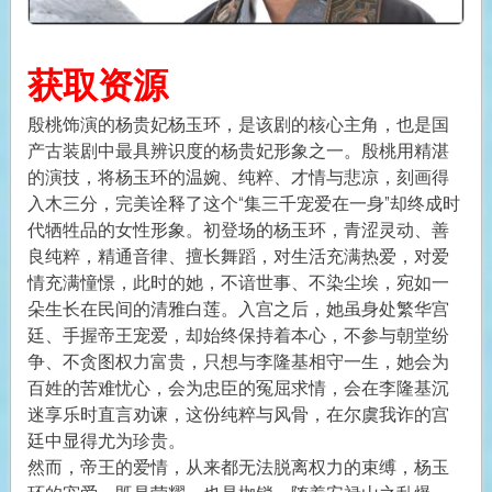
获取资源
殷桃饰演的杨贵妃杨玉环，是该剧的核心主角，也是国
产古装剧中最具辨识度的杨贵妃形象之一。殷桃用精湛
的演技，将杨玉环的温婉、纯粹、才情与悲凉，刻画得
入木三分，完美诠释了这个“集三千宠爱在一身”却终成时
代牺牲品的女性形象。初登场的杨玉环，青涩灵动、善
良纯粹，精通音律、擅长舞蹈，对生活充满热爱，对爱
情充满憧憬，此时的她，不谙世事、不染尘埃，宛如一
朵生长在民间的清雅白莲。入宫之后，她虽身处繁华宫
廷、手握帝王宠爱，却始终保持着本心，不参与朝堂纷
争、不贪图权力富贵，只想与李隆基相守一生，她会为
百姓的苦难忧心，会为忠臣的冤屈求情，会在李隆基沉
迷享乐时直言劝谏，这份纯粹与风骨，在尔虞我诈的宫
廷中显得尤为珍贵。
然而，帝王的爱情，从来都无法脱离权力的束缚，杨玉