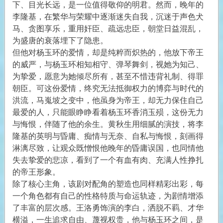
下、目光长远，是一位值得敬仰的明君。然而，晚年的
李隆基，在繁华与荣耀中逐渐迷失自我，沉迷于声色犬
马、贪图享乐，重用奸臣、疏远忠臣，朝堂日益混乱，
为盛唐的衰落埋下了隐患。
但他对杨玉环的爱情，却是纯粹而炽热的，他放下帝王
的威严，与杨玉环相知相守、弹琴舞剑，视她为知己、
为挚爱，愿意为她倾尽所有，甚至不惜违背礼制、得罪
朝臣。可这份爱情，终究无法抵御权力的博弈与时代的
洪流，马嵬坡之变中，他虽身为帝王，却无力保住自己
最爱的人，只能眼睁睁看着杨玉环香消玉殒，这份无力
与悔恨，伴随了他的余生。黄秋生用细腻的演技，将李
隆基的英明与昏庸、痴情与无奈、自私与悔恨，刻画得
淋漓尽致，让观众既憎恨他晚年的昏庸误国，也同情他
失去挚爱的悲凉，看到了一个有血有肉、充满人性挣扎
的帝王形象。
除了核心主角，该剧对配角的塑造也同样精彩出彩，每
一个角色都有自己的性格特质与命运轨迹，为剧情增添
了丰富的层次感。王洛勇饰演的李白，洒脱不羁、才华
横溢，一生追求自由、蔑视权贵，他与杨玉环之间，是