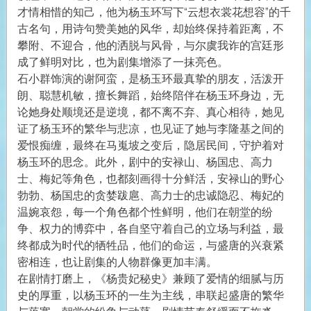
才情相惜的知己，他为杨玉环写下“云想衣裳花想容”的千
古名句，用诗句赞美她的风华，却始终保持着距离，不
攀附、不迎合，他的洒脱与风骨，与尔虞我诈的宫廷形
成了鲜明对比，也为剧集增添了一抹亮色。
石小群饰演的谢阿蛮，是杨玉环最真挚的朋友，活泼开
朗、聪慧机敏，擅长舞蹈，始终陪伴在杨玉环身边，无
论她身处顺境还是逆境，都不离不弃、真心相待，她见
证了杨玉环的繁华与悲凉，也见证了她与李隆基之间的
爱恨痴缠，最终在马嵬坡之变后，隐居民间，守护着对
杨玉环的思念。此外，剧中的安禄山、杨国忠、高力
士、梅妃等角色，也都刻画得十分鲜活，安禄山的野心
勃勃、杨国忠的贪婪跋扈、高力士的忠诚隐忍、梅妃的
温婉哀怨，每一个角色都个性鲜明，他们在朝堂的纷
争、权力的博弈中，各自坚守着自己的立场与利益，最
终都成为时代的牺牲品，他们的命运，与盛唐的兴衰紧
密相连，也让剧集的人物群像更加丰满。
在剧情打磨上，《杨贵妃秘史》兼顾了爱情的细腻与历
史的厚重，以杨玉环的一生为主线，串联起盛唐的繁华