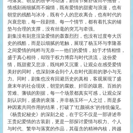
与落寞、朝堂的纷争与动荡，剧情节奏舒缓而不拖沓，
情感刻画细腻而不煽情，既有爱情的甜蜜与浪漫，也有
朝堂的残酷与冰冷，既有个人的悲欢离合，也有时代的
兴衰悲歌，每一段剧情、每一个情节，都有着扎实的铺
垫与合理的支撑，没有丝毫的突兀与牵强。
剧集没有刻意渲染爱情的轰轰烈烈，也没有过度夸大历
史的残酷，而是以细腻的笔触，展现了杨玉环与李隆基
之间爱情的纯粹与无奈——他们的爱情，始于才情相惜，
盛于真心相待，却毁于权力博弈与时代洪流，这份爱
情，既甜蜜又悲凉，既纯粹又沉重，让观众在感受爱情
美好的同时，也深刻体会到个人在时代面前的渺小与无
力。同时，剧集也没有回避历史的真相，客观展现了盛
唐末年的社会现状，朝堂的腐败、奸臣的跋扈、百姓的
苦难、藩镇的割据，每一个场景都真实可感，让观众深
刻认识到，盛唐的衰落，并非杨玉环一人之过，而是多
种因素共同作用的结果，打破了“红颜祸水”的传统偏见。
《杨贵妃秘史》的深刻之处，在于它不仅是一部讲述帝
王贵妃爱情的古装剧，更是一部探讨爱情与权力、个人
与时代、繁华与落寞的作品，其蕴含的精神内核，跨越