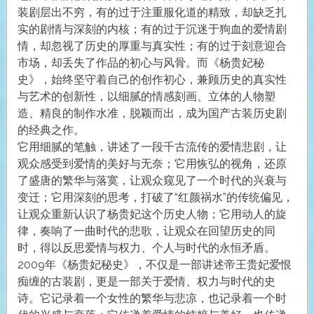
装剧层出不穷，有的过于注重服化道的精致，却缺乏扎
实的剧情与深刻的内核；有的过于沉迷于狗血的爱情剧
情，却忽视了历史的厚重与真实性；有的过于刻意迎合
市场，却丢失了作品的初心与风骨。而《杨贵妃秘
史》，始终坚守着自己的创作初心，兼顾历史的真实性
与艺术的创新性，以细腻的情感刻画、立体的人物塑
造、精良的制作水准，脱颖而出，成为国产古装历史剧
的经典之作。
它用细腻的笔触，讲述了一段千古流传的爱情悲剧，让
观众感受到爱情的美好与无奈；它用恢弘的视角，还原
了盛唐的繁华与落寞，让观众窥见了一个时代的兴衰与
变迁；它用深刻的思考，打破了“红颜祸水”的传统偏见，
让观众重新认识了杨贵妃这个历史人物；它用动人的旋
律，奏响了一曲时代的悲歌，让观众在回望历史的同
时，得以反思爱情与权力、个人与时代的永恒矛盾。
2009年《杨贵妃秘史》，不仅是一部讲述帝王贵妃爱恨
痴缠的古装剧，更是一部关于爱情、权力与时代的史
诗。它记录着一个女性的繁华与悲凉，也记录着一个时