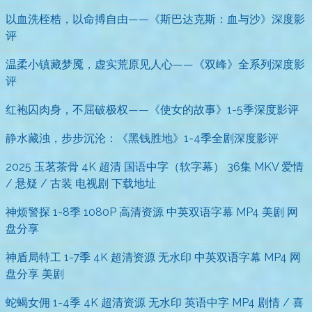
以血洗桎梏，以命搏自由——《斯巴达克斯：血与沙》深度影
评
温柔小镇藏梦魇，虚实荒原见人心——《双峰》全系列深度影
评
红袍囚肉身，不屈破极权——《使女的故事》1-5季深度影评
静水藏浊，步步沉沦：《黑钱胜地》1-4季全剧深度影评
2025 玉茗茶骨 4K 超清 国语中字（软字幕） 36集 MKV 爱情
/ 悬疑 / 古装 电视剧 下载地址
神烦警探 1-8季 1080P 高清资源 中英双语字幕 MP4 美剧 网
盘分享
神盾局特工 1-7季 4K 超清资源 无水印 中英双语字幕 MP4 网
盘分享 美剧
蛇蝎女佣 1-4季 4K 超清资源 无水印 英语中字 MP4 剧情 / 喜