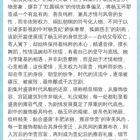
物形象，摒弃了“红颜祸水”的传统叙事偏见，将杨玉环塑
造成一个有血有肉、善良纯粹、兼具才情与风骨的女
性，而非依附权力、祸乱朝纲的符号化人物。不同于以
往诸多影视剧中对杨贵妃“娇纵奢靡、狐媚惑主”的刻画，
该剧开篇便展现了杨玉环的身世悲凉——自幼父母双亡，
寄人篱下，却始终保持着纯粹的本心，精通音律、擅长
舞蹈，性情温婉却不怯懦，有着自己的坚守与底线。她
与李隆基的相遇，并非刻意攀附，而是始于才情相惜、
心意相通，这份爱情，无关权力与富贵，纯粹而炽热，
却在帝王的身份、朝堂的纷争、时代的洪流中，逐渐被
碾压、被摧毁，最终酿成千古悲剧。
剧集对盛唐时代风貌的还原，堪称精良细致，从服饰妆
容、宫廷建筑到市井烟火、礼仪规制，每一处都彰显着
盛唐的雍容气度，为剧情发展奠定了厚重的时代底色。
剧中的服饰极具特色，杨玉环的襦裙、披帛色彩艳丽、
纹样精美，贴合盛唐“丰肥浓丽、雍容华贵”的审美风尚，
每一套服饰都贴合其身份变迁，从民间的素雅布衣，到
入宫后的华贵宫装，再到成为贵妃后的雍容礼服，细节