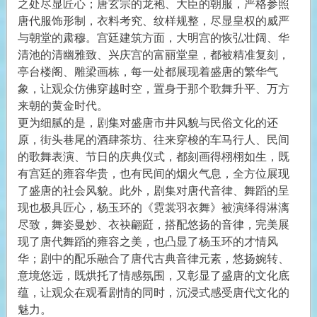
之处尽显匠心；唐玄宗的龙袍、大臣的朝服，严格参照
唐代服饰形制，衣料考究、纹样规整，尽显皇权的威严
与朝堂的肃穆。宫廷建筑方面，大明宫的恢弘壮阔、华
清池的清幽雅致、兴庆宫的富丽堂皇，都被精准复刻，
亭台楼阁、雕梁画栋，每一处都展现着盛唐的繁华气
象，让观众仿佛穿越时空，置身于那个歌舞升平、万方
来朝的黄金时代。
更为细腻的是，剧集对盛唐市井风貌与民俗文化的还
原，街头巷尾的酒肆茶坊、往来穿梭的车马行人、民间
的歌舞表演、节日的庆典仪式，都刻画得栩栩如生，既
有宫廷的雍容华贵，也有民间的烟火气息，全方位展现
了盛唐的社会风貌。此外，剧集对唐代音律、舞蹈的呈
现也极具匠心，杨玉环的《霓裳羽衣舞》被演绎得淋漓
尽致，舞姿曼妙、衣袂翩跹，搭配悠扬的音律，完美展
现了唐代舞蹈的雍容之美，也凸显了杨玉环的才情风
华；剧中的配乐融合了唐代古典音律元素，悠扬婉转、
意境悠远，既烘托了情感氛围，又彰显了盛唐的文化底
蕴，让观众在观看剧情的同时，沉浸式感受唐代文化的
魅力。