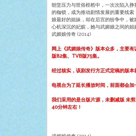
朝堂压力与世俗桎梏中，一次次陷入挣
的枷锁，成为推动剧情发展的重要线索
娘最好的姐妹，却在后宫的纷争中，被
心机深沉的妃嫔，她与武媚娘之间的姐
武媚娘传奇 (2014)
网上《武媚娘传奇》版本众多，主要有以
版82集、TVB版75集。
经过核实，该剧发行方正式定稿的版本就
电视台为了延长播放时间，前面都会加一
我们采用的是台版片源，未删减版 未剪
40分钟左右！