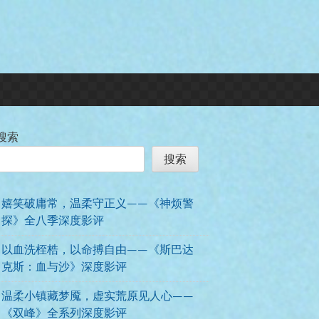
搜索
搜索
嬉笑破庸常，温柔守正义——《神烦警
探》全八季深度影评
以血洗桎梏，以命搏自由——《斯巴达
克斯：血与沙》深度影评
温柔小镇藏梦魇，虚实荒原见人心——
《双峰》全系列深度影评