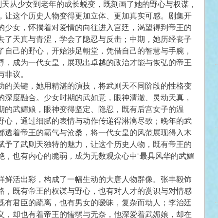
武则天从少女到老年的成长蜕变，既刻画了她的野心与权谋，
，让这个历史人物变得更加立体、更加真实可感。剧集开
的少女，怀揣着对爱情的向往进入宫廷，渴望得到帝王的
去了天真与青涩，学会了隐忍与反击；中期，她历经丧子
了自己的野心，开始涉足朝堂，凭借自己的智慧与手腕，
尊，成为一代女皇，展现出卓越的政治才能与恢弘的帝王
与非议。
功的关键，她用精湛的演技，将武则天不同阶段的性格变
的深度融合。少女时期的武如意，眼神清澈、灵动天真，
期的武媚娘，眼神变得坚定、隐忍，既有后宫女子的温
野心，通过细腻的表情与动作传递得淋漓尽致；晚年的武
都透着帝王的霸气与沧桑，将一代女皇的风范展现得入木
赋予了武则天独特的魅力，让这个历史人物，既有帝王的
绝，也有内心的脆弱，成为无数观众心中“最具风华的武媚
样鲜活出彩，构成了一幅生动的大唐人物群像。张丰毅饰
略，既有帝王的权谋与野心，也有对人才的赏识与对情感
既有君臣的疏离，也有男女的暧昧，复杂而动人；李治廷
义，却也有着帝王的懦弱与无奈，他深爱着武媚娘，却在