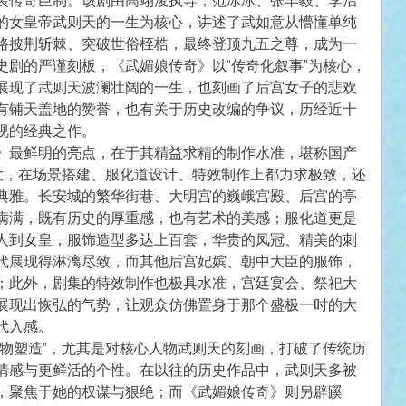
装传奇巨制。该剧由高翊浚执导，范冰冰、张丰毅、李治
的女皇帝武则天的一生为核心，讲述了武如意从懵懂单纯
路披荆斩棘、突破世俗桎梏，最终登顶九五之尊，成为一
史剧的严谨刻板，《武媚娘传奇》以“传奇化叙事”为核心，
展现了武则天波澜壮阔的一生，也刻画了后宫女子的悲欢
有铺天盖地的赞誉，也有关于历史改编的争议，历经近十
视的经典之作。
》最鲜明的亮点，在于其精益求精的制作水准，堪称国产
巨大，在场景搭建、服化道设计、特效制作上都力求极致，还
典雅。长安城的繁华街巷、大明宫的巍峨宫殿、后宫的亭
满满，既有历史的厚重感，也有艺术的美感；服化道更是
人到女皇，服饰造型多达上百套，华贵的凤冠、精美的刺
代展现得淋漓尽致，而其他后宫妃嫔、朝中大臣的服饰，
；此外，剧集的特效制作也极具水准，宫廷宴会、祭祀大
展现出恢弘的气势，让观众仿佛置身于那个盛极一时的大
代入感。
人物塑造”，尤其是对核心人物武则天的刻画，打破了传统历
情感与更鲜活的个性。在以往的历史作品中，武则天多被
，聚焦于她的权谋与狠绝；而《武媚娘传奇》则另辟蹊