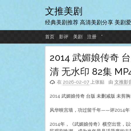
跳
文推美剧
至
内
经典美剧推荐 高清美剧分享 美剧
容
首页
影评
美剧
注册
*
2014 武媚娘传奇 
清 无水印 82集 MP
在
2026-02-07
上张贴
由
文推影
2014 武媚娘传奇 台版 未删减版 未剪胸 1
风华映宫墙，功过留千年——评2014
2014年，《武媚娘传奇》横空出世，