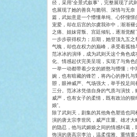
径，采用“全景式叙事”，完整展现了
也展现了她的善良与脆弱、深情与无奈
篇，武如意是一个懵懂单纯、心怀憧憬
宠爱，却在后宫的尔虞我诈中，渐渐褪
之痛、姐妹背叛、宫廷倾轧，逐渐觉醒
一步步获得权力；后期，她登顶九五之
气魄，却也在权力的巅峰，承受着孤独
范冰冰的演绎，成为武则天这个角色成
化、情感起伏完美呈现，实现了与角色
一举一动都带着少女的娇憨与懵懂；中
婉，也有暗藏的锋芒，将内心的挣扎与
曌，眼神威严、气场强大，举手投足间
三分。范冰冰凭借自身的气质与演技，
威严，也有女子的柔情，既有政治的狠
娘”。
除了武则天，剧集的其他角色塑造也同
演的唐太宗李世民，威严庄重、雄才大
的隐忍，他与武媚娘之间的情感纠葛，
饰演的唐高宗李治，温柔儒雅、重情重