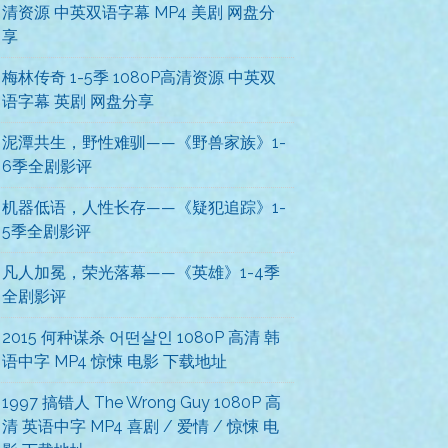
清资源 中英双语字幕 MP4 美剧 网盘分
享
梅林传奇 1-5季 1080P高清资源 中英双
语字幕 英剧 网盘分享
泥潭共生，野性难驯——《野兽家族》1-
6季全剧影评
机器低语，人性长存——《疑犯追踪》1-
5季全剧影评
凡人加冕，荣光落幕——《英雄》1-4季
全剧影评
2015 何种谋杀 어떤살인 1080P 高清 韩
语中字 MP4 惊悚 电影 下载地址
1997 搞错人 The Wrong Guy 1080P 高
清 英语中字 MP4 喜剧 / 爱情 / 惊悚 电