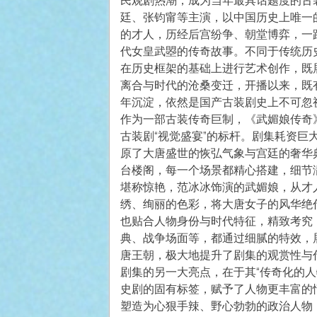
民观剧热潮，成为当年最具话题度的古
廷、张钧甯等主演，以中国历史上唯一
的才人，历经后宫纷争、朝堂博弈，一
代女皇武曌的传奇故事。不同于传统历
在历史框架的基础上进行艺术创作，既
离合与时代的沧桑变迁，开播以来，既
年沉淀，依然是国产古装剧史上不可忽
作为一部古装传奇巨制，《武媚娘传奇
古装剧“视觉盛宴”的标杆。剧集耗资
原了大唐盛世的恢弘气象与宫廷的奢华
台楼阁，每一个场景都精心搭建，细节
堪称惊艳，范冰冰饰演的武媚娘，从才
绣、绚丽的色彩，将大唐女子的风华绝
也贴合人物身份与时代特征，精致考究
典、战争场面等，都通过细腻的特效，
唐王朝，极大地提升了剧集的观赏性与
剧集的另一大亮点，在于其“传奇化的
史剧的固有标签，赋予了人物更丰富的
塑造为心狠手辣、野心勃勃的政治人物