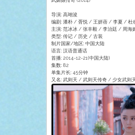
武媚娘传奇 (2014)
导演: 高翊浚
编剧: 潘朴 / 胥悦 / 王妍蓓 / 李夏 / 
主演: 范冰冰 / 张丰毅 / 李治廷 / 周海媚
类型: 传记 / 历史 / 古装
制片国家/地区: 中国大陆
语言: 汉语普通话
首播: 2014-12-21(中国大陆)
集数: 82
单集片长: 45分钟
又名: 武则天 / 武则天传奇 / 少女武则天 / T