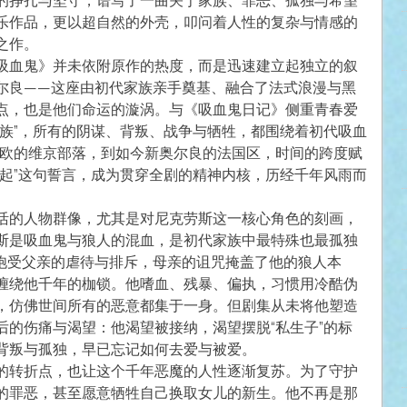
的挣扎与坚守，谱写了一曲关于家族、罪恶、孤独与希望
乐作品，更以超自然的外壳，叩问着人性的复杂与情感的
之作。
吸血鬼》并未依附原作的热度，而是迅速建立起独立的叙
尔良——这座由初代家族亲手奠基、融合了法式浪漫与黑
点，也是他们命运的漩涡。与《吸血鬼日记》侧重青春爱
家族”，所有的阴谋、背叛、战争与牺牲，都围绕着初代吸血
北欧的维京部落，到如今新奥尔良的法国区，时间的跨度赋
一起”这句誓言，成为贯穿全剧的精神内核，历经千年风雨而
活的人物群像，尤其是对尼克劳斯这一核心角色的刻画，
斯是吸血鬼与狼人的混血，是初代家族中最特殊也最孤独
饱受父亲的虐待与排斥，母亲的诅咒掩盖了他的狼人本
缠绕他千年的枷锁。他嗜血、残暴、偏执，习惯用冷酷伪
，仿佛世间所有的恶意都集于一身。但剧集从未将他塑造
后的伤痛与渴望：他渴望被接纳，渴望摆脱“私生子”的标
背叛与孤独，早已忘记如何去爱与被爱。
的转折点，也让这个千年恶魔的人性逐渐复苏。为了守护
的罪恶，甚至愿意牺牲自己换取女儿的新生。他不再是那