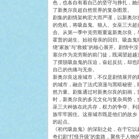
色，也各自有着自己的坚守与挣扎，她
了新奥尔良超自然世界的复杂图景。
剧集的剧情架构宏大而严谨，以新奥尔
的危机，将吸血鬼、狼人、女巫三大超
合。从第一季中克劳斯重返新奥尔良，
霍普的诞生、始祖母亲的回归、吸血鬼
绕“家族”与“救赎”的核心展开。剧情
塞尔作为克劳斯的前门徒，既渴望超越
了摆脱吸血鬼的压迫，奋起反抗，却也
自己的伤痛与无奈。
新奥尔良这座城市，不仅是剧情展开的
的城市，融合了法式浪漫与黑暗秘密，
然力量。剧集通过对新奥尔良的刻画，
时，新奥尔良的多元文化与复杂局势，
巫三大种族在此共存，权力的争夺、利
族牢牢困住。这座城市既是他们的故乡
的起点。
《初代吸血鬼》的深刻之处，在于它以
奇幻剧“打怪升级”的套路，聚焦于人