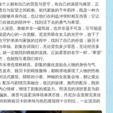
每个人都有自己的罪恶与坚守，有自己的渴望与痛苦，正
责任与欲望之间权衡。初代家族的千年羁绊，既是一种力
刻能够并肩作战，也让他们在利益冲突时相互伤害；它让
们在彼此的陪伴中，找到活下去的勇气与希望。
，引人深思。救赎并非一蹴而就，也并非遥不可及，它可能是
能是内心的一次觉醒。尼克劳斯在女儿的光芒中，放下了
在守护弟弟与家族的过程中，找到了自己的价值；丽贝卡
与幸福。剧集告诉我们，无论背负多少罪恶，无论经历多
，就一定能找到救赎的道路。正如霍普的名字一样，“希望”
方，也能指引着我们前行。
作水准也堪称精良。剧集的服化道贴合人物的身份与气
古皮衣、丽贝卡的精致服饰，都精准地展现了人物的性格
的法式建筑、阴暗的小巷、神秘的女巫集会地，都让观众
；配乐与剧情完美融合，低沉的旋律、激昂的配乐，既烘
内心情绪，增强了剧集的感染力。而演员的演技更是为剧
偏执、痛苦与温柔演绎得淋漓尽致，丹尼尔·吉里斯完美诠
尔特则将丽贝卡的单纯与热烈展现得十分到位，一众演员的