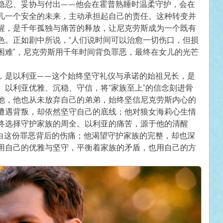
隐忍、妥协与付出——他会在霍普熟睡时温柔守护，会在
儿一个安全的未来，主动承担起自己的责任。这种转变并
醒，是千年孤独与痛苦的释放，让尼克劳斯成为一个既有
色。正如剧中所说，“人们说时间可以治愈一切伤口，但损
困难”，尼克劳斯用千年时间背负罪恶，最终在女儿的光芒
，是以利亚——这个始终坚守礼仪与承诺的始祖兄长，是
。以利亚优雅、沉稳、守信，将“家族至上”的信念刻进骨
他，他也从未放弃自己的弟弟，始终坚信尼克劳斯内心的
遭遇背叛，却依然坚守自己的底线；他对狼女海莉心生情
终选择守护家族的周全。以利亚的痛苦，源于他的清醒
白这份罪恶背后的伤痛；他渴望守护家族的完整，却也深
用自己的优雅与坚守，平衡着家族的矛盾，也用自己的方