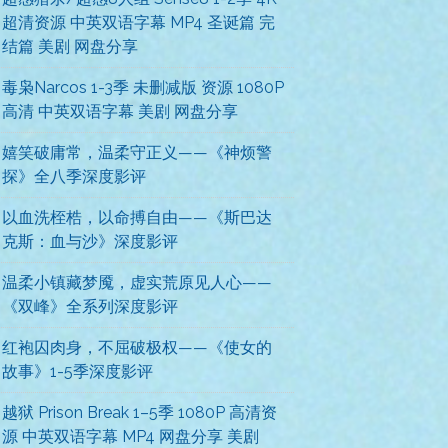
超清资源 中英双语字幕 MP4 圣诞篇 完
结篇 美剧 网盘分享
毒枭Narcos 1-3季 未删减版 资源 1080P
高清 中英双语字幕 美剧 网盘分享
嬉笑破庸常，温柔守正义——《神烦警
探》全八季深度影评
以血洗桎梏，以命搏自由——《斯巴达
克斯：血与沙》深度影评
温柔小镇藏梦魇，虚实荒原见人心——
《双峰》全系列深度影评
红袍囚肉身，不屈破极权——《使女的
故事》1-5季深度影评
越狱 Prison Break 1–5季 1080P 高清资
源 中英双语字幕 MP4 网盘分享 美剧