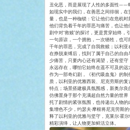
丑化恶，而是展现了人性的多面性——
如现实中的我们，在善恶之间徘徊，在
量，也是一种枷锁：它让他们在危机时
他们背负着千年的罪恶与痛苦，也让他
剧中对“救赎”的探讨，更是贯穿始终
一句原谅，一个拥抱，一次牺牲，也可
千年的罪恶，完成了自我救赎；以利亚
在挣脱束缚后，找到了属于自己的自由
少痛苦，只要内心还有渴望，还有坚守
永远存在，哪怕它始终在遥不可及的远
作为一部奇幻剧，《初代吸血鬼》的制
质，以利亚的优雅西装、尼克劳斯的复
特点；场景搭建极具氛围感，新奥尔良
仿佛置身于那个充满超自然力量的世界
托了剧情的紧张氛围，也传递出人物的
集增色不少，约瑟夫·摩根将尼克劳斯的
释了以利亚的优雅与坚守，克莱尔·霍
精彩演绎，让人物更加鲜活立体。