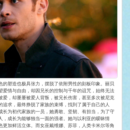
色的塑造也极具张力，摆脱了依附男性的刻板印象。丽贝
望爱情与自由，却因兄长的控制与千年的诅咒，始终无法
被爱，却屡屡被爱人背叛，被兄长伤害，甚至多次被尼克
的追求，最终挣脱了家族的束缚，找到了属于自己的人
成长为初代家族的一员，她勇敢、坚韧、有担当，为了守
人，成长为能够独当一面的强者。她与以利亚的暧昧情
色更加鲜活立体。而女巫戴维娜、苏菲，人类卡米尔等角