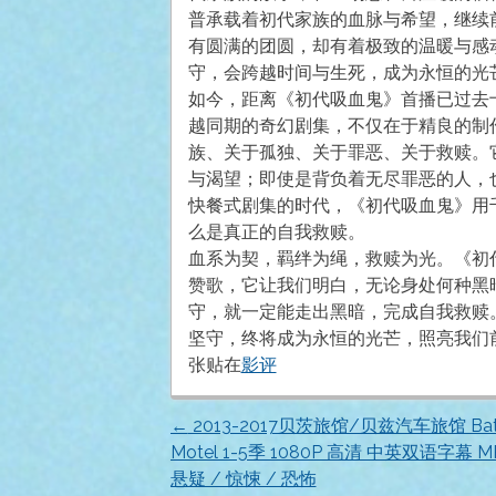
普承载着初代家族的血脉与希望，继续
有圆满的团圆，却有着极致的温暖与感
守，会跨越时间与生死，成为永恒的光
如今，距离《初代吸血鬼》首播已过去
越同期的奇幻剧集，不仅在于精良的制
族、关于孤独、关于罪恶、关于救赎。
与渴望；即使是背负着无尽罪恶的人，
快餐式剧集的时代，《初代吸血鬼》用
么是真正的自我救赎。
血系为契，羁绊为绳，救赎为光。《初
赞歌，它让我们明白，无论身处何种黑
守，就一定能走出黑暗，完成自我救赎
坚守，终将成为永恒的光芒，照亮我们
张贴在
影评
←
2013-2017贝茨旅馆/贝兹汽车旅馆 Bat
文
Motel 1-5季 1080P 高清 中英双语字幕 M
悬疑 / 惊悚 / 恐怖
章