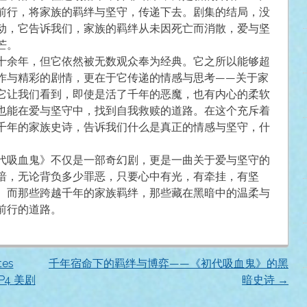
前行，将家族的羁绊与坚守，传递下去。剧集的结局，没
动，它告诉我们，家族的羁绊从未因死亡而消散，爱与坚
芒。
十余年，但它依然被无数观众奉为经典。它之所以能够超
作与精彩的剧情，更在于它传递的情感与思考——关于家
它让我们看到，即使是活了千年的恶魔，也有内心的柔软
也能在爱与坚守中，找到自我救赎的道路。在这个充斥着
千年的家族史诗，告诉我们什么是真正的情感与坚守，什
代吸血鬼》不仅是一部奇幻剧，更是一曲关于爱与坚守的
暗，无论背负多少罪恶，只要心中有光，有牵挂，有坚
。而那些跨越千年的家族羁绊，那些藏在黑暗中的温柔与
前行的道路。
es
千年宿命下的羁绊与博弈——《初代吸血鬼》的黑
P4 美剧
暗史诗
→