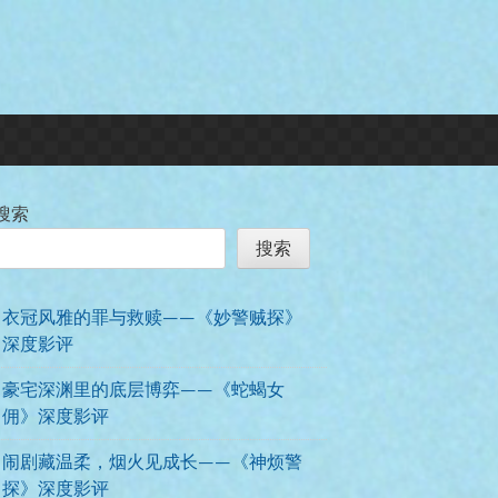
搜索
搜索
衣冠风雅的罪与救赎——《妙警贼探》
深度影评
豪宅深渊里的底层博弈——《蛇蝎女
佣》深度影评
闹剧藏温柔，烟火见成长——《神烦警
探》深度影评