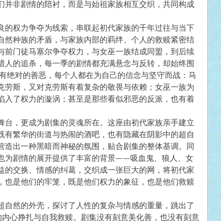
们并非剧情的陪衬，而是与始祖家族相互交织，共同构成
良的权力争夺为线索，串联起初代家族的千年过往与当下
自然种族的矛盾，与家族内部的羁绊、个人的救赎紧密结
与前门徒马塞尔争夺权力，与女巫一族结成同盟，到后续
猎人的追杀，每一季的剧情都充满悬念与反转，却始终围
中没有绝对的善恶，每个人都在为自己的信念与坚守而战：马
克劳斯，又对克劳斯有着复杂的敬畏与依赖；女巫一族为
陷入了权力的漩涡；甚至是那些看似邪恶的反派，也有着
舞台，更成为剧集的灵魂所在。这座由初代家族亲手建立
既有繁华的街道与热闹的酒吧，也有隐藏在阴影中的超自
营造出一种黑暗而神秘的氛围，贴合剧集的整体基调。同
也为剧情的展开提供了丰富的背景——吸血鬼、狼人、女
益的交换、情感的纠葛，交织成一张巨大的网，将初代家
，也是他们的牢笼，既是他们权力的象征，也是他们救赎
超自然的外壳，探讨了人性的复杂与情感的重量，跳出了
物的内心挣扎与自我救赎。剧集没有刻意美化善，也没有刻意