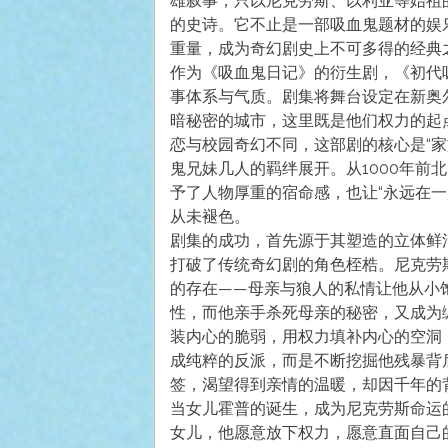
雄叙事，只以尼克劳斯、以利亚等始祖
的史诗。它不止是一部吸血鬼题材的娱
重量，成为奇幻剧史上不可多得的经典
作为《吸血鬼日记》的衍生剧，《初代
事体系与气质。剧集将舞台设定在新奥
暗秘密的城市，这里既是他们权力的起
恋与校园奇幻不同，这部剧的核心是“
鬼兄妹几人的羁绊展开。从1000年前
予了人物厚重的宿命感，也让“永远在
从未褪色。
剧集的成功，首先源于其塑造的立体鲜
打破了传统奇幻剧的角色桎梏。尼克劳
的存在——母亲与狼人的私情让他从小
性，而他亲手杀死母亲的秘密，又成为
装内心的脆弱，用权力填补内心的空洞
成纯粹的反派，而是不断挖掘他残暴背
签，渴望得到亲情的温暖，却因千年的
当女儿霍普的诞生，成为尼克劳斯命运
女儿，他愿意放下权力，愿意直面自己