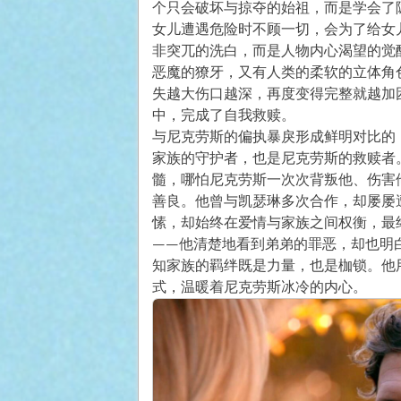
个只会破坏与掠夺的始祖，而是学会了
女儿遭遇危险时不顾一切，会为了给女
非突兀的洗白，而是人物内心渴望的觉
恶魔的獠牙，又有人类的柔软的立体角
失越大伤口越深，再度变得完整就越加
中，完成了自我救赎。
与尼克劳斯的偏执暴戾形成鲜明对比的
家族的守护者，也是尼克劳斯的救赎者
髓，哪怕尼克劳斯一次次背叛他、伤害
善良。他曾与凯瑟琳多次合作，却屡屡
愫，却始终在爱情与家族之间权衡，最
——他清楚地看到弟弟的罪恶，却也明
知家族的羁绊既是力量，也是枷锁。他
式，温暖着尼克劳斯冰冷的内心。