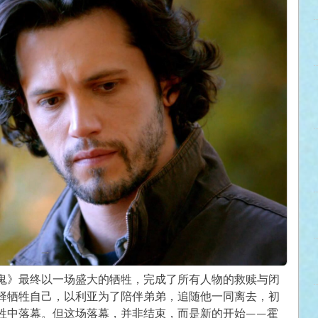
鬼》最终以一场盛大的牺牲，完成了所有人物的救赎与闭
择牺牲自己，以利亚为了陪伴弟弟，追随他一同离去，初
牲中落幕。但这场落幕，并非结束，而是新的开始——霍