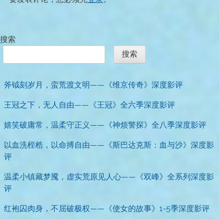
搜索
搜索
斧钺刻岁月，蛮荒渡文明——《维京传奇》深度影评
王冠之下，无人自由——《王冠》全六季深度影评
嬉笑破庸常，温柔守正义——《神烦警探》全八季深度影评
以血洗桎梏，以命搏自由——《斯巴达克斯：血与沙》深度影
评
温柔小镇藏梦魇，虚实荒原见人心——《双峰》全系列深度影
评
红袍囚肉身，不屈破极权——《使女的故事》1-5季深度影评