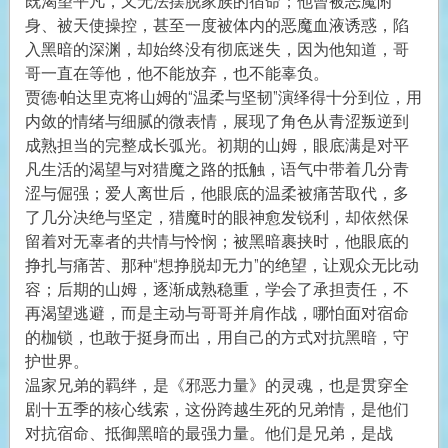
既渴望平凡，又无法摆脱家族的宿命；他曾被恶魔附
身、被天使操控，甚至一度被体内的恶魔血液诱惑，陷
入黑暗的深渊，却始终没有彻底迷失，因为他知道，哥
哥一直在等他，他不能放弃，也不能辜负。
贾德·帕达里克将山姆的“温柔与坚韧”演绎得十分到位，用
内敛的情绪与细腻的微表情，展现了角色从青涩叛逆到
成熟担当的完整成长弧光。初期的山姆，眼底满是对平
凡生活的渴望与对猎魔之路的抵触，语气中带着几分青
涩与倔强；爱人离世后，他眼底的温柔被痛苦取代，多
了几分决绝与坚定，猎魔时的眼神愈发锐利，却依然保
留着对无辜者的共情与怜悯；被黑暗裹挟时，他眼底的
挣扎与痛苦、那种“想挣脱却无力”的绝望，让观众无比动
容；后期的山姆，逐渐成熟稳重，学会了承担责任，不
再渴望逃避，而是主动与哥哥并肩作战，哪怕面对宿命
的枷锁，也敢于挺身而出，用自己的方式对抗黑暗，守
护世界。
温家兄弟的羁绊，是《邪恶力量》的灵魂，也是贯穿全
剧十五季的核心线索，这份跨越生死的兄弟情，是他们
对抗宿命、抵御黑暗的最强力量。他们是兄弟，是战