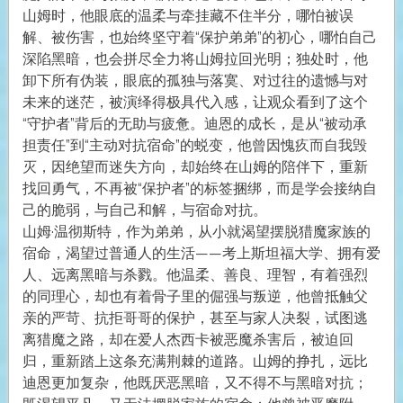
山姆时，他眼底的温柔与牵挂藏不住半分，哪怕被误
解、被伤害，也始终坚守着“保护弟弟”的初心，哪怕自己
深陷黑暗，也会拼尽全力将山姆拉回光明；独处时，他
卸下所有伪装，眼底的孤独与落寞、对过往的遗憾与对
未来的迷茫，被演绎得极具代入感，让观众看到了这个
“守护者”背后的无助与疲惫。迪恩的成长，是从“被动承
担责任”到“主动对抗宿命”的蜕变，他曾因愧疚而自我毁
灭，因绝望而迷失方向，却始终在山姆的陪伴下，重新
找回勇气，不再被“保护者”的标签捆绑，而是学会接纳自
己的脆弱，与自己和解，与宿命对抗。
山姆·温彻斯特，作为弟弟，从小就渴望摆脱猎魔家族的
宿命，渴望过普通人的生活——考上斯坦福大学、拥有爱
人、远离黑暗与杀戮。他温柔、善良、理智，有着强烈
的同理心，却也有着骨子里的倔强与叛逆，他曾抵触父
亲的严苛、抗拒哥哥的保护，甚至与家人决裂，试图逃
离猎魔之路，却在爱人杰西卡被恶魔杀害后，被迫回
归，重新踏上这条充满荆棘的道路。山姆的挣扎，远比
迪恩更加复杂，他既厌恶黑暗，又不得不与黑暗对抗；