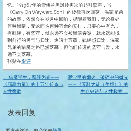
忆。当1967年的雪佛兰黑斑羚再次响起引擎声，当
《Carry On Wayward Son》的旋律再次回荡，温家兄弟
的故事，依然会在岁月中回响，提醒着我们，无论身处
何种黑暗，无论面临何种宿命的安排，只要心中有光，
有羁绊，有坚守，就永远不会被黑暗吞噬，就永远能找
到前行的勇气与归途。逐暗十五载，羁绊照归途，温家
兄弟的猎魔之路已然落幕，但他们传递的坚守与爱，永
远不会落幕。
张贴在
影评
←
猎魔半生，羁绊为光——
泥泞里的烟火，破碎中的微光
文
《邪恶力量》的十五年传奇与
——《无耻之徒（美版）》的
人性赞歌
生存史诗与人性救赎
→
章
导
发表回复
航
要发表评论，您必须先
登录
。