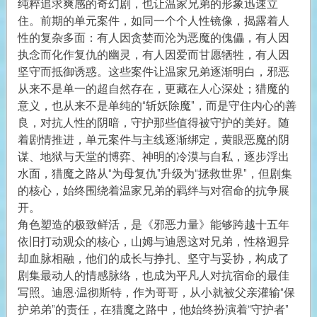
纯粹追求爽感的奇幻剧，也让温家兄弟的形象迅速立
住。前期的单元案件，如同一个个人性镜像，揭露着人
性的复杂多面：有人因贪婪而沦为恶魔的傀儡，有人因
执念而化作复仇的幽灵，有人因爱而甘愿牺牲，有人因
坚守而抵御诱惑。这些案件让温家兄弟逐渐明白，邪恶
从来不是单一的超自然存在，更藏在人心深处；猎魔的
意义，也从来不是单纯的“斩妖除魔”，而是守住内心的善
良，对抗人性的阴暗，守护那些值得被守护的美好。随
着剧情推进，单元案件与主线逐渐绑定，黄眼恶魔的阴
谋、地狱与天堂的博弈、神明的冷漠与自私，逐步浮出
水面，猎魔之路从“为母复仇”升级为“拯救世界”，但剧集
的核心，始终围绕着温家兄弟的羁绊与对宿命的抗争展
开。
角色塑造的极致鲜活，是《邪恶力量》能够跨越十五年
依旧打动观众的核心，山姆与迪恩这对兄弟，性格迥异
却血脉相融，他们的成长与挣扎、坚守与妥协，构成了
剧集最动人的情感脉络，也成为平凡人对抗宿命的最佳
写照。迪恩·温彻斯特，作为哥哥，从小就被父亲灌输“保
护弟弟”的责任，在猎魔之路中，他始终扮演着“守护者”