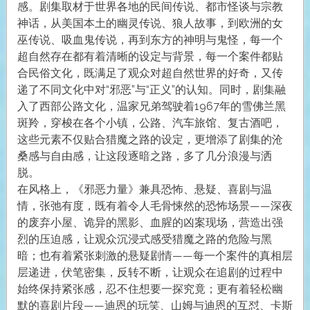
感。剧集取材于世界各地的民间传说、都市怪谈与宗教
神话，从美国本土的幽灵传说、狼人故事，到欧洲的女
巫传说、吸血鬼传说，再到东方的神明与鬼怪，每一个
超自然存在都有着清晰的设定与背景，每一个案件都贴
合民俗文化，既满足了观众对超自然世界的好奇，又传
递了不同文化中对“邪恶”与“正义”的认知。同时，剧集融
入了西部公路文化，温家兄弟驾驶着1967年的雪佛兰黑
斑羚，穿梭在各个小镇，公路、汽车旅馆、复古酒吧，
这些元素不仅贴合猎魔之路的设定，更增添了剧集的沧
桑感与自由感，让这段逐暗之路，多了几分浪漫与洒
脱。
在风格上，《邪恶力量》兼具恐怖、悬疑、喜剧与温
情，张弛有度，既有着令人毛骨悚然的恐怖场景——深夜
的废弃小屋、诡异的黑影、血腥的凶案现场，营造出强
烈的压迫感，让观众沉浸式感受猎魔之路的危险与黑
暗；也有着紧张刺激的悬疑剧情——每一个案件的真相层
层递进，伏笔密集，反转不断，让观众在追剧的过程中
始终保持紧张感，忍不住想要一探究竟；更有着轻松幽
默的喜剧片段——迪恩的玩笑、山姆与迪恩的互怼、卡斯