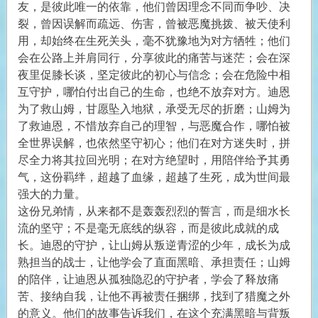
友，是彼此唯一的依靠，他们曾因理念不同而争吵、决
裂，曾因误解而疏远、伤害，曾被恶魔挑拨、被天使利
用，却始终在生死关头，毫不犹豫地为对方牺牲；他们
会在公路上并肩同行，分享彼此的痛苦与迷茫；会在深
夜里促膝长谈，坚定彼此的初心与信念；会在危险中相
互守护，哪怕付出自己的生命，也绝不放弃对方。迪恩
为了救山姆，甘愿坠入地狱，承受无尽的折磨；山姆为
了救迪恩，不惜放弃自己的理智，与恶魔合作，哪怕被
全世界误解，也依然坚守初心；他们在对方迷失时，拼
尽全力将其拉回光明；在对方绝望时，用陪伴给予其勇
气，这份羁绊，超越了血缘，超越了生死，成为世间最
强大的力量。
这份兄弟情，从来都不是轰轰烈烈的誓言，而是细水长
流的坚守；不是毫无底线的纵容，而是彼此成就的成
长。迪恩的守护，让山姆从叛逆青涩的少年，成长为成
熟担当的战士，让他学会了直面黑暗、承担责任；山姆
的陪伴，让迪恩从孤独隐忍的守护者，学会了释放痛
苦、接纳自我，让他不再被责任捆绑，找到了猎魔之外
的意义。他们的故事告诉我们，在这个充满黑暗与背叛