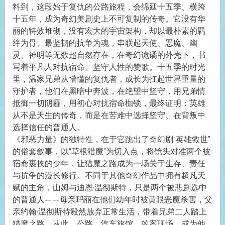
料到，这段始于复仇的公路旅程，会绵延十五季、横跨
十五年，成为奇幻美剧史上不可复制的传奇。它没有华
丽的特效堆砌，没有宏大的宇宙架构，却以最朴素的羁
绊为骨、最坚韧的抗争为魂，串联起天使、恶魔、幽
灵、神明等无数超自然存在，在奇幻诡谲的外壳下，书
写着平凡人对抗宿命、坚守人性的赞歌。十五季的时光
里，温家兄弟从懵懂的复仇者，成长为扛起世界重量的
守护者，他们在黑暗中奔波，在绝望中坚守，用兄弟情
抵御一切阴霾，用初心对抗宿命枷锁，最终证明：英雄
从不是天生的传奇，而是在苦难中选择坚守、在背叛中
选择信任的普通人。
《邪恶力量》的独特性，在于它跳出了奇幻剧“英雄救世”
的俗套叙事，以“草根猎魔”为切入点，将镜头对准两个被
宿命裹挟的少年，让猎魔之路成为一场关于生存、责任
与抗争的漫长修行。不同于其他奇幻作品中拥有超凡天
赋的主角，山姆与迪恩·温彻斯特，只是两个被悲剧选中
的普通人——母亲玛丽在他们幼年时被黄眼恶魔杀害，父
亲约翰·温彻斯特毅然放弃正常生活，带着兄弟二人踏上
猎魔之路，从此，公路、汽车旅馆、凶案现场，成为他