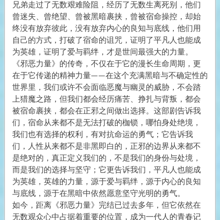
兄弟走过了无数艰难险阻，经历了无数生离死别，他们
曾迷失、曾绝望、曾被黑暗裹挟，曾被宿命操控，却始
终没有放弃彼此，没有放弃内心的良知与底线，他们用
自己的方式，打破了宿命的诅咒，证明了平凡人也能成
为英雄，证明了爱与羁绊，才是世间最强大的力量。
《邪恶力量》的传奇，不仅在于它的漫长生命周期，更
在于它传递的精神力量——在这个充满黑暗与不确定性的
世界里，我们或许不会面临恶魔与幽灵的威胁，不会踏
上猎魔之路，但我们都会经历痛苦、挣扎与背叛，都会
被宿命裹挟，都会在正邪之间做出选择。这部剧告诉我
们，宿命从来都不是无法打破的枷锁，哪怕身处绝境，
我们也有选择的权利，有对抗命运的勇气；它告诉我
们，人性从来都不是非黑即白的，正邪的边界从来都不
是绝对的，真正定义我们的，不是我们的身份与处境，
而是我们的选择与坚守；它更告诉我们，平凡人也能成
为英雄，英雄的力量，源于爱与羁绊，源于内心的良知
与底线，源于在黑暗中依然愿意坚守光明的勇气。
如今，距离《邪恶力量》完结已过去多年，但它依然在
无数观众心中占据着重要的位置，成为一代人的青春记