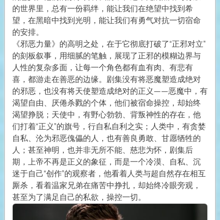
的世界里，总有一份羁绊，能让我们在绝望中找到希
望，在黑暗中找到光明，能让我们有勇气对抗一切宿命
的安排。
《邪恶力量》的高明之处，在于它彻底打破了“正邪对立”
的刻板叙事，用细腻的笔触，展现了正邪的模糊边界与
人性的复杂多面，让每一个角色都有血有肉、有悲有
喜，都游走在善恶的边缘。剧集没有将恶魔塑造成绝对
的邪恶，也没有将天使塑造成绝对的正义——恶魔中，有
渴望自由、厌倦杀戮的个体，他们被宿命操控，却始终
渴望挣脱；天使中，有野心勃勃、背叛神性的存在，他
们打着“正义”的旗号，行自私自利之实；人类中，有贪婪
自私、沦为邪恶傀儡的人，也有善良勇敢、甘愿牺牲的
人；甚至神明，也并非无所不能、慈悲为怀，剧集后
期，上帝不再是正义的象征，而是一个冷漠、自私、沉
迷于自己“创作”的观察者，他看着人类与超自然存在相互
厮杀，看着温家兄弟在痛苦中挣扎，却始终冷眼旁观，
甚至为了满足自己的私欲，操控一切。