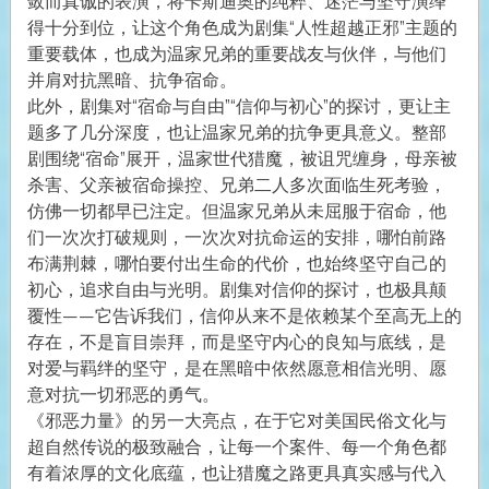
敛而真诚的表演，将卡斯迪奥的纯粹、迷茫与坚守演绎
得十分到位，让这个角色成为剧集“人性超越正邪”主题的
重要载体，也成为温家兄弟的重要战友与伙伴，与他们
并肩对抗黑暗、抗争宿命。
此外，剧集对“宿命与自由”“信仰与初心”的探讨，更让主
题多了几分深度，也让温家兄弟的抗争更具意义。整部
剧围绕“宿命”展开，温家世代猎魔，被诅咒缠身，母亲被
杀害、父亲被宿命操控、兄弟二人多次面临生死考验，
仿佛一切都早已注定。但温家兄弟从未屈服于宿命，他
们一次次打破规则，一次次对抗命运的安排，哪怕前路
布满荆棘，哪怕要付出生命的代价，也始终坚守自己的
初心，追求自由与光明。剧集对信仰的探讨，也极具颠
覆性——它告诉我们，信仰从来不是依赖某个至高无上的
存在，不是盲目崇拜，而是坚守内心的良知与底线，是
对爱与羁绊的坚守，是在黑暗中依然愿意相信光明、愿
意对抗一切邪恶的勇气。
《邪恶力量》的另一大亮点，在于它对美国民俗文化与
超自然传说的极致融合，让每一个案件、每一个角色都
有着浓厚的文化底蕴，也让猎魔之路更具真实感与代入