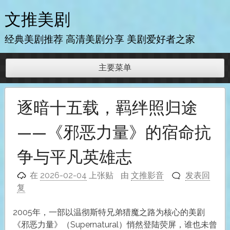
跳
文推美剧
至
内
经典美剧推荐 高清美剧分享 美剧爱好者之家
容
主要菜单
逐暗十五载，羁绊照归途
——《邪恶力量》的宿命抗
争与平凡英雄志
在
2026-02-04
上张贴
由
文推影音
发表回
复
2005年，一部以温彻斯特兄弟猎魔之路为核心的美剧
《邪恶力量》（Supernatural）悄然登陆荧屏，谁也未曾