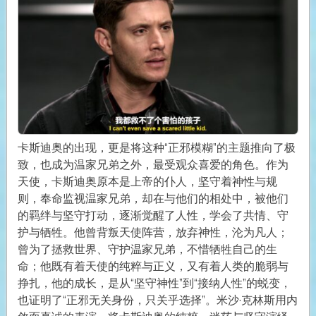
卡斯迪奥的出现，更是将这种“正邪模糊”的主题推向了极
致，也成为温家兄弟之外，最受观众喜爱的角色。作为
天使，卡斯迪奥原本是上帝的仆人，坚守着神性与规
则，奉命监视温家兄弟，却在与他们的相处中，被他们
的羁绊与坚守打动，逐渐觉醒了人性，学会了共情、守
护与牺牲。他曾背叛天使阵营，放弃神性，沦为凡人；
曾为了拯救世界、守护温家兄弟，不惜牺牲自己的生
命；他既有着天使的纯粹与正义，又有着人类的脆弱与
挣扎，他的成长，是从“坚守神性”到“接纳人性”的蜕变，
也证明了“正邪无关身份，只关乎选择”。米沙·克林斯用内