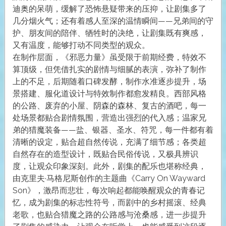
迪奥的呆萌，缓解了恐怖悬疑带来的压抑，让剧集多了
几分烟火气；还有着感人至深的温情瞬间——兄弟间的守
护、朋友间的陪伴、牺牲时的决绝，让剧集既有爽感，
又有温度，能够打动不同类型的观众。
在制作层面，《邪恶力量》虽受限于前期经费，特效不
算顶级，但凭借扎实的剧情与细腻的表演，弥补了制作
上的不足，后期随着口碑发酵，制作水准逐步提升，场
景搭建、服化道设计与特效制作都愈发精良。西部风格
的公路、废弃的小屋、阴森的森林、复古的酒吧，每一
处场景都贴合剧情氛围，营造出强烈的代入感；温家兄
弟的猎魔装备——盐、银器、圣水、符咒，每一件都有着
清晰的设定，贴合超自然传说，充满了细节感；各类超
自然存在的造型设计，既贴合民俗传说，又极具辨识
度，让观众印象深刻。此外，剧集的配乐也堪称经典，
由克里夫·马格尼斯创作的主题曲《Carry On Wayward
Son》，激昂而悲壮，每次响起都能唤醒观众的青春记
忆，成为剧集的标志性符号，而剧中的乡村摇滚、经典
老歌，也贴合猎魔之路的公路感与沧桑感，进一步提升