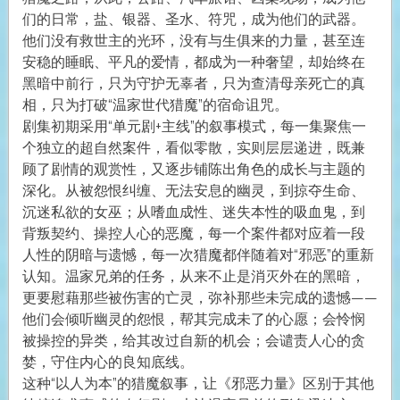
们的日常，盐、银器、圣水、符咒，成为他们的武器。
他们没有救世主的光环，没有与生俱来的力量，甚至连
安稳的睡眠、平凡的爱情，都成为一种奢望，却始终在
黑暗中前行，只为守护无辜者，只为查清母亲死亡的真
相，只为打破“温家世代猎魔”的宿命诅咒。
剧集初期采用“单元剧+主线”的叙事模式，每一集聚焦一
个独立的超自然案件，看似零散，实则层层递进，既兼
顾了剧情的观赏性，又逐步铺陈出角色的成长与主题的
深化。从被怨恨纠缠、无法安息的幽灵，到掠夺生命、
沉迷私欲的女巫；从嗜血成性、迷失本性的吸血鬼，到
背叛契约、操控人心的恶魔，每一个案件都对应着一段
人性的阴暗与遗憾，每一次猎魔都伴随着对“邪恶”的重新
认知。温家兄弟的任务，从来不止是消灭外在的黑暗，
更要慰藉那些被伤害的亡灵，弥补那些未完成的遗憾——
他们会倾听幽灵的怨恨，帮其完成未了的心愿；会怜悯
被操控的异类，给其改过自新的机会；会谴责人心的贪
婪，守住内心的良知底线。
这种“以人为本”的猎魔叙事，让《邪恶力量》区别于其他