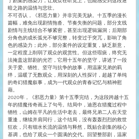
了剧集的感染力，让观众在听觉上，也能感受到这段逐
暗之路的温情与悲壮。
不可否认，《邪恶力量》并非完美无缺。十五季的漫长
篇幅，难免出现剧情拖沓、节奏失衡的问题，部分支线
剧情与主线结合不够紧密，甚至出现逻辑漏洞；后期部
分角色的成长弧光不够完整，转变过于突兀，影响了角
色的感染力；此外，部分案件的设定重复，缺乏新意，
一定程度上削弱了观众的观赏性。但这些瑕疵，终究无
法掩盖这部剧的光芒，它用十五年的坚守，讲述了一段
关于爱、牺牲、坚守与抗争的故事，用温家兄弟的羁
绊，温暖了无数观众，用深刻的人性探讨，超越了单纯
的奇幻猎魔叙事，成为一代观众的青春记忆与精神慰
藉。
2020年，《邪恶力量》第十五季完结，为这段跨越十五
年的猎魔传奇画上了句号。结局中，迪恩在猎魔过程中
牺牲，山姆在平凡的生活中老去，最终兄弟二人在天堂
重逢，继续并肩同行，这个结局，没有轰轰烈烈的救世
狂欢，只有细水长流的温情与释然，既贴合剧集的核心
基调，也给了观众一个圆满的交代。回望整部剧，温家