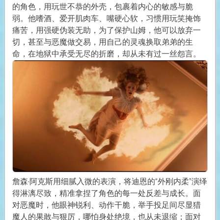
的角色，用玩世不恭的外壳，包裹着内心的敏感与脆
弱。他嗜酒、爱开肌肉车、嘴硬心软，习惯用玩笑掩饰
痛苦，用强硬伪装无助，为了保护山姆，他可以放弃一
切，甚至与恶魔做交易，用自己的灵魂换取弟弟的生
命，在地狱中承受无尽的折磨，却从未有过一丝怨言。
詹森·阿克斯用细腻入微的表演，将迪恩的“外刚内柔”演绎
得淋漓尽致，精准拿捏了角色的每一处反差与成长。面
对恶魔时，他眼神锐利、动作干脆，举手投足间尽显猎
魔人的果敢与狠厉，哪怕身处绝境，也从未退缩；面对