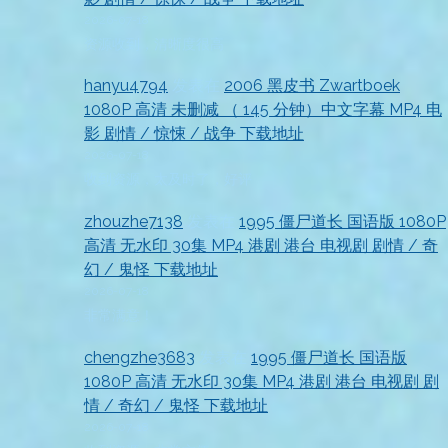
2026-07-18
资源收到，清晰度很高
hanyu4794
发表在
2006 黑皮书 Zwartboek
1080P 高清 未删减 （ 145 分钟）中文字幕 MP4 电
影 剧情 / 惊悚 / 战争 下载地址
2026-07-18
收到资源，太及时了，好评
zhouzhe7138
发表在
1995 僵尸道长 国语版 1080P
高清 无水印 30集 MP4 港剧 港台 电视剧 剧情 / 奇
幻 / 鬼怪 下载地址
2026-07-18
非常满意！
chengzhe3683
发表在
1995 僵尸道长 国语版
1080P 高清 无水印 30集 MP4 港剧 港台 电视剧 剧
情 / 奇幻 / 鬼怪 下载地址
2026-07-18