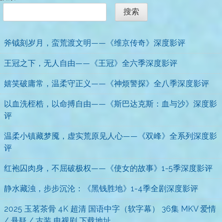
搜索
斧钺刻岁月，蛮荒渡文明——《维京传奇》深度影评
王冠之下，无人自由——《王冠》全六季深度影评
嬉笑破庸常，温柔守正义——《神烦警探》全八季深度影评
以血洗桎梏，以命搏自由——《斯巴达克斯：血与沙》深度影
评
温柔小镇藏梦魇，虚实荒原见人心——《双峰》全系列深度影
评
红袍囚肉身，不屈破极权——《使女的故事》1-5季深度影评
静水藏浊，步步沉沦：《黑钱胜地》1-4季全剧深度影评
2025 玉茗茶骨 4K 超清 国语中字（软字幕） 36集 MKV 爱情
/ 悬疑 / 古装 电视剧 下载地址