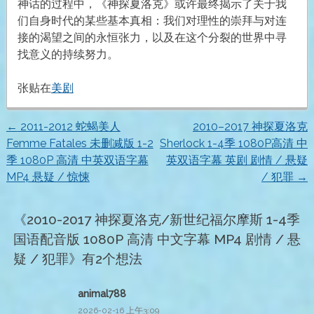
神话的过程中，《神探夏洛克》或许最终揭示了关于我
们自身时代的某些基本真相：我们对理性的崇拜与对连
接的渴望之间的永恒张力，以及在这个分裂的世界中寻
找意义的持续努力。
张贴在
美剧
←
2011-2012 蛇蝎美人
2010–2017 神探夏洛克
文
Femme Fatales 未删减版 1-2
Sherlock 1-4季 1080P高清 中
季 1080P 高清 中英双语字幕
英双语字幕 英剧 剧情 / 悬疑
章
MP4 悬疑 / 惊悚
/ 犯罪
→
导
《
2010-2017 神探夏洛克/新世纪福尔摩斯 1-4季
航
国语配音版 1080P 高清 中文字幕 MP4 剧情 / 悬
疑 / 犯罪
》有2个想法
animal788
2026-02-16 上午3:09