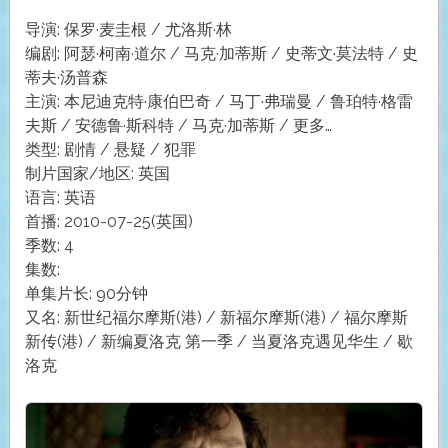
导演: 保罗·麦圭根 / 尤洛斯·林
编剧: 阿瑟·柯南·道尔 / 马克·加蒂斯 / 史蒂文·莫法特 / 史
蒂夫·汤普森
主演: 本尼迪克特·康伯巴奇 / 马丁·弗瑞曼 / 鲁珀特·格雷
夫斯 / 安德鲁·斯科特 / 马克·加蒂斯 / 更多…
类型: 剧情 / 悬疑 / 犯罪
制片国家/地区: 英国
语言: 英语
首播: 2010-07-25(英国)
季数: 4
集数:
单集片长: 90分钟
又名: 新世纪福尔摩斯(港) / 新福尔摩斯(港) / 福尔摩斯
新传(港) / 新编夏洛克 第一季 / 当夏洛克遇见华生 / 歇
洛克