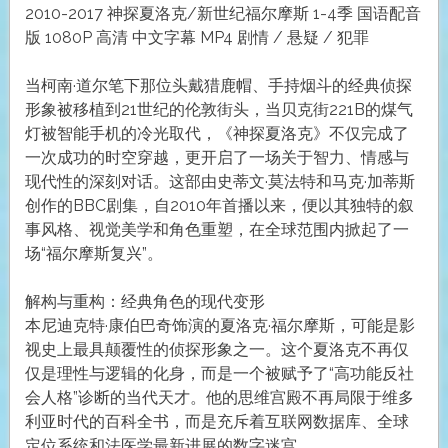
2010-2017 神探夏洛克/新世纪福尔摩斯 1-4季 国语配音
版 1080P 高清 中文字幕 MP4 剧情 / 悬疑 / 犯罪
当柯南·道尔笔下那位头戴猎鹿帽、手持烟斗的经典侦探
形象被移植到21世纪的伦敦街头，当贝克街221B的煤气
灯被智能手机的冷光取代，《神探夏洛克》不仅完成了
一次成功的时空穿越，更开启了一场关于智力、情感与
现代性的深刻对话。这部由史蒂文·莫法特和马克·加蒂斯
创作的BBC剧集，自2010年首播以来，便以其独特的叙
事风格、视觉美学和角色重塑，在全球范围内掀起了一
场“福尔摩斯复兴”。
解构与重构：经典角色的现代变形
本尼迪克特·康伯巴奇饰演的夏洛克·福尔摩斯，可能是影
视史上最具颠覆性的侦探形象之一。这个夏洛克不再仅
仅是理性与逻辑的化身，而是一个被赋予了“高功能反社
会人格”诊断的当代天才。他的思维宫殿不再局限于维多
利亚时代的百科全书，而是充斥着互联网数据库、全球
定位系统和法医学最新进展的数字迷宫。