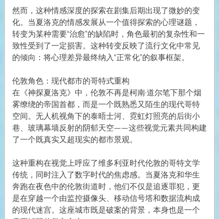
然而，这种情感深度的探索在剧集后期出现了微妙的变
化。当夏洛克的情感发展从一个值得探索的心理谜题，
转变为某种需要“治愈”的缺陷时，角色最初的复杂性和一
致性受到了一定损害。这种转变反映了流行文化中常见
的倾向：将心理差异最终纳入“正常化”的叙事框架。
伦敦角色：现代都市的哥特式重构
在《神探夏洛克》中，伦敦不再是柯南·道尔笔下那个烟
雾缭绕的帝国首都，而是一个既熟悉又陌生的现代哥特
空间。无人机视角下的泰晤士河、霓虹灯照亮的后街小
巷、玻璃幕墙反射的阴郁天空——这些视觉元素共同构建
了一个既真实又超现实的都市景观。
这种重构在视觉上呼应了维多利亚时代伦敦的哥特文学
传统，同时注入了数字时代的焦虑感。当夏洛克和华生
奔跑在夜色中的伦敦街道时，他们不仅是追逐罪犯，更
是在穿越一个由监控摄像头、移动信号塔和数据流构成
的现代迷宫。这座城市既是破案的背景，本身也是一个