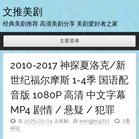
跳
文推美剧
至
内
经典美剧推荐 高清美剧分享 美剧爱好者之家
容
主要菜单
2010-2017 神探夏洛克/新
世纪福尔摩斯 1-4季 国语配
音版 1080P 高清 中文字幕
MP4 剧情 / 悬疑 / 犯罪
在
2026-02-04
上张贴
由
wangjie19712
2条
评论