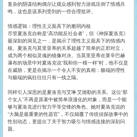
复杂的阴谋结构偶尔让观众感到智力游戏压倒了情感共
鸣，这也是该系列受到的一些合理批评。
情感逻辑：理性主义面具下的脆弱内核
尽管夏洛克自称是“高功能反社会者”，但《神探夏洛克》
最深刻的洞见之一，是揭示了理性主义面具下的情感内
核。夏洛克与莫里亚蒂的关系超越了简单的正邪对立，
成为两个相似灵魂的镜像对决。当莫里亚蒂在莱辛巴赫
瀑布的场景中对夏洛克说“我和你一模一样”时，他不仅是
在威胁，更是在揭示一个令人不安的真相：极端的理性
与极端的疯狂往往只有一线之隔。
同样引人深思的是夏洛克与艾琳·艾德勒的关系。这位“那
个女人”不再是原著中被简单浪漫化的对象，而是一个能
够与夏洛克进行智力平等交锋的角色。她对夏洛克说的
“大脑是最重要的性器官”，不仅颠覆了传统侦探故事中的
性别动态，更提出了关于智力吸引与情感连接的深刻问
题。