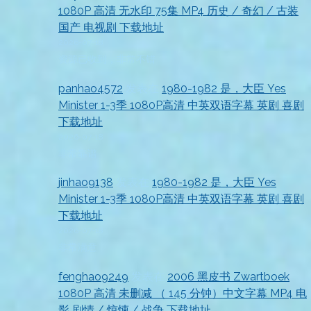
1080P 高清 无水印 75集 MP4 历史 / 奇幻 / 古装
国产 电视剧 下载地址
2026-07-18
资源已收到，非常不错
panhao4572
发表在
1980-1982 是，大臣 Yes
Minister 1-3季 1080P高清 中英双语字幕 英剧 喜剧
下载地址
2026-07-18
非常靠谱
jinhao9138
发表在
1980-1982 是，大臣 Yes
Minister 1-3季 1080P高清 中英双语字幕 英剧 喜剧
下载地址
2026-07-18
非常满意
fenghao9249
发表在
2006 黑皮书 Zwartboek
1080P 高清 未删减 （ 145 分钟）中文字幕 MP4 电
影 剧情 / 惊悚 / 战争 下载地址