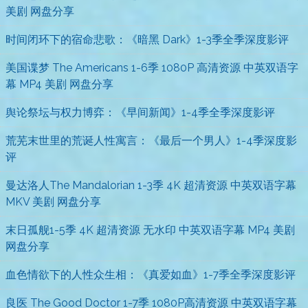
美剧 网盘分享
时间闭环下的宿命悲歌：《暗黑 Dark》1-3季全季深度影评
美国谍梦 The Americans 1-6季 1080P 高清资源 中英双语字
幕 MP4 美剧 网盘分享
舆论祭坛与权力博弈：《早间新闻》1-4季全季深度影评
荒芜末世里的荒诞人性寓言：《最后一个男人》1-4季深度影
评
曼达洛人The Mandalorian 1-3季 4K 超清资源 中英双语字幕
MKV 美剧 网盘分享
末日孤舰1-5季 4K 超清资源 无水印 中英双语字幕 MP4 美剧
网盘分享
血色情欲下的人性众生相：《真爱如血》1-7季全季深度影评
良医 The Good Doctor 1-7季 1080P高清资源 中英双语字幕