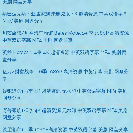
美剧 网盘分享
斯巴达克斯：亚述家族 未删减版 4K 超清资源 中英双语字幕
MKV 美剧 网盘分享
贝茨旅馆/贝兹汽车旅馆 Bates Motel 1-5季 1080P 高清资源
中英双语字幕 MP4 美剧 网盘分享
英雄 Heroes 1-4季 4K 超清资源 中英双语字幕 MP4 美剧 网
盘分享
亿万/财富战争 1-6季 1080P 高清资源 中英字幕 美剧 网盘分
享
疑犯追踪1-5季 4K 超清资源 无水印 中英双语字幕 MP4 美剧
网盘分享
野兽家族1-6季 4K 超清资源 无水印 中英双语字幕 MP4 美剧
网盘分享
欲望都市1-6季 1080P高清资源 中英双语字幕 美剧 网盘分享