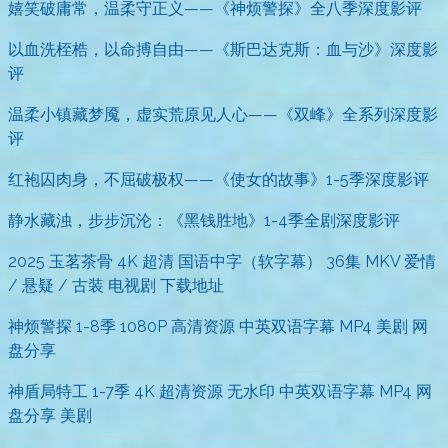
嬉笑破庸常，温柔守正义——《神烦警探》全八季深度影评
以血洗桎梏，以命搏自由——《斯巴达克斯：血与沙》深度影
评
温柔小镇藏梦魇，虚实荒原见人心——《双峰》全系列深度影
评
红袍囚肉身，不屈破极权——《使女的故事》1-5季深度影评
静水藏浊，步步沉沦：《黑钱胜地》1-4季全剧深度影评
2025 玉茗茶骨 4K 超清 国语中字（软字幕） 36集 MKV 爱情
/ 悬疑 / 古装 电视剧 下载地址
神烦警探 1-8季 1080P 高清资源 中英双语字幕 MP4 美剧 网
盘分享
神盾局特工 1-7季 4K 超清资源 无水印 中英双语字幕 MP4 网
盘分享 美剧