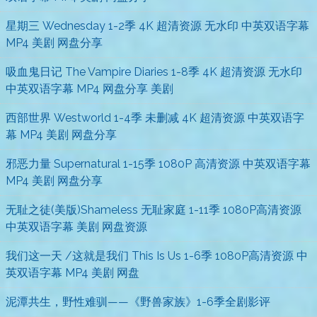
星期三 Wednesday 1-2季 4K 超清资源 无水印 中英双语字幕
MP4 美剧 网盘分享
吸血鬼日记 The Vampire Diaries 1-8季 4K 超清资源 无水印
中英双语字幕 MP4 网盘分享 美剧
西部世界 Westworld 1-4季 未删减 4K 超清资源 中英双语字
幕 MP4 美剧 网盘分享
邪恶力量 Supernatural 1-15季 1080P 高清资源 中英双语字幕
MP4 美剧 网盘分享
无耻之徒(美版)Shameless 无耻家庭 1-11季 1080P高清资源
中英双语字幕 美剧 网盘资源
我们这一天 /这就是我们 This Is Us 1-6季 1080P高清资源 中
英双语字幕 MP4 美剧 网盘
泥潭共生，野性难驯——《野兽家族》1-6季全剧影评