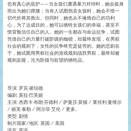
也有真心的庇护——当女孩们遭遇暴力对待时，她会挺身
而出为她们撑腰；当有人试图拐卖女孩时，她会不惜一
切代价将其救出。但同时，她也从不掩饰自己的功利
心，为了达成目的，她可以牺牲女孩们的幸福，甚至不
惜背叛信任自己的人。她的一生都在与命运抗争，试图
凭借自己的力量打破阶级的枷锁，却最终发现，在男权
社会的规则下，女性的抗争终究是徒劳的。她的悲剧在
于，她试图用男权社会的游戏规则战胜男权，最终却被
规则反噬，沦为阶级与欲望的牺牲品。
导演: 罗宾·谢珀德
编剧: 莫拉·巴芙妮
主演: 杰西卡·布朗·芬德利 / 萨曼莎·莫顿 / 莱丝利·曼维尔
/ 丽芙·泰勒 / 阿尔菲·艾伦 / 更多…
类型: 剧情
制片国家/地区: 英国 / 美国
语言: 英语