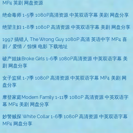
MP4 英剧 网盘资源
绝命毒师 1-5季 1080P高清资源 中英双语字幕 美剧 网盘分享
绝望主妇 1-8季 1080P 高清资源 中英双语字幕 美剧 网盘分享
1997 搞错人 The Wrong Guy 1080P 高清 英语中字 MP4 喜
剧 / 爱情 / 惊悚 电影 下载地址
破产姐妹Broke Girls 1-6季 1080P高清资源 中英双语字幕 美
剧 网盘分享
女子监狱 1-7季 1080P 高清资源 中英双语字幕 MP4 美剧 网
盘分享
摩登家庭Modern Family 1-11季 1080P 高清资源 中英双语字
幕 MP4 美剧 网盘分享
妙警贼探 White Collar 1-6季 1080P 高清资源 中英双语字幕
MP4 网盘分享