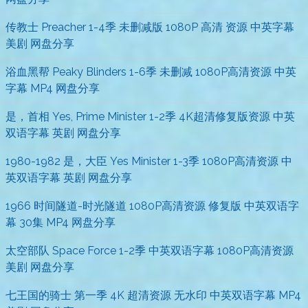
传教士 Preacher 1-4季 未删减版 1080P 高清 资源 中英字幕
美剧 网盘分享
浴血黑帮 Peaky Blinders 1-6季 未删减 1080P高清资源 中英
字幕 MP4 网盘分享
是，首相 Yes, Prime Minister 1-2季 4K超清修复版资源 中英
双语字幕 英剧 网盘分享
1980-1982 是，大臣 Yes Minister 1-3季 1080P高清资源 中
英双语字幕 英剧 网盘分享
1966 时间隧道-时光隧道 1080P高清资源 修复版 中英双语字
幕 30集 MP4 网盘分享
太空部队 Space Force 1-2季 中英双语字幕 1080P高清资源
美剧 网盘分享
七王国的骑士 第一季 4K 超清资源 无水印 中英双语字幕 MP4