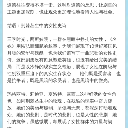
道德往往变得不堪一击。这种对道德的反思，让剧集的
主题更加深刻，也让观众更加理性地看待人性与社会。
结语：荆棘丛生中的女性史诗
三季时光，两所妓院，一群在黑暗中挣扎的女性，《名
姝》用恢弘而细腻的叙事，为我们展现了18世纪英国风
月场的繁华与残酷，也为我们谱写了一曲悲壮的女性史
诗。这部剧集没有刻意塑造英雄，也没有给出完美的结
局，而是以冷静的现实主义笔触，展现了女性在阶级与
性别双重压迫下的真实生存状态——她们既是受害者，也
是抗争者；既是黑暗的承受者，也是黑暗中的微光。
玛格丽特、莉迪亚、夏洛特、露西……这些鲜活的女性角
色，如同荆棘丛生中的玫瑰，在残酷的现实中奋力绽
放，她们的美丽与脆弱、坚强与无奈，都深深打动着观
众。她们的悲剧，是时代的悲剧，也是人性的悲剧；她
们的抗争，虽然微弱，却展现了女性群体的力量与韧