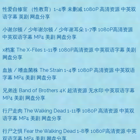
性爱自修室 （性教育）1-4季 未删减 1080P 高清资源 中英双
语字幕 英剧 网盘分享
小谢尔顿 / 少年谢尔顿 / 少年谢耳朵 1-7季 1080P高清资源
中英双语字幕 MP4 美剧 网盘分享
x档案 The X-Files 1-11季 1080P高清资源 中英双语字幕 美剧
网盘分享
血族 / 嗜血菌株 The Strain 1-4季 1080P 高清资源 中英双语
字幕 MP4 美剧 网盘分享
兄弟连 Band of Brothers 4K 超清资源 无水印 中英双语字幕
MP4 美剧 网盘分享
行尸走肉 The Walking Dead 1-11季 1080P 高清资源 中英双
语字幕 MP4 美剧 网盘分享
行尸之惧 Fear the Walking Dead 1-8季 1080P高清资源 中英
双语字幕 MP4 美剧 网盘分享