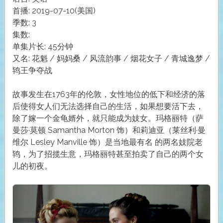
首播: 2019-07-10(美国)
季数: 3
集数:
单集片长: 45分钟
又名: 花魁 / 妈妈桑 / 风流韵事 / 烟花女子 / 青城逸梦 /
鸨王争夺战
故事发生在1763年的伦敦，女性地位的低下和经济的落
后使得女人们无法选择自己的生活，如果想要活下去，
除了嫁一个金龟婿外，就只能成为妓女。玛格丽特（萨
曼莎·莫顿 Samantha Morton 饰）和莉迪亚（莱丝利·曼
维尔 Lesley Manville 饰）是当地最有名 的两名妓院老
鸨，为了招揽生意，玛格丽特甚至拍卖了自己的两个女
儿的初夜。