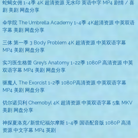
蛇蝎女佣 1-4季 4K 超清资源 无水印 英语中字 MP4 剧情 / 喜
剧 美剧 网盘分享
伞学院 The Umbrella Academy 1-4季 4K超清资源 中英双语
字幕 美剧 网盘分享
三体 第一季 3 Body Problem 4K 超清资源 中英双语字幕
MP4 美剧 网盘分享
实习医生格蕾 Grey’s Anatomy 1-22季 1080P 高清资源 中英
双语字幕 MP4 美剧 网盘分享
驱魔人 The Exorcist 1-2季 1080P高清资源 中英双语字幕
MP4 美剧 网盘分享
切尔诺贝利 Chernobyl 4K 超清资源 中英双语字幕 5集 MKV
美剧 网盘分享
神探夏洛克/新世纪福尔摩斯 1-4季 国语配音版 1080P 高清
资源 中文字幕 MP4 英剧