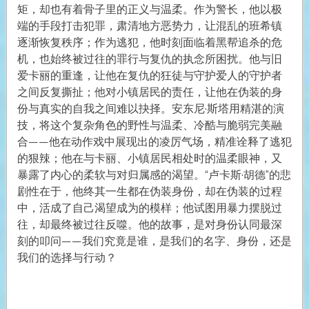
矩，却也有着骨子里的正义与温柔。作为警长，他以极
端的手段打击犯罪，肃清地方恶势力，让混乱的班希镇
逐渐恢复秩序；作为逃犯，他时刻面临着黑帮追杀的危
机，也始终被过往的罪行与复仇的执念所困扰。他与旧
爱卡丽的重逢，让他在复仇的狂徒与守护爱人的守护者
之间反复撕扯；他对小镇居民的责任，让他在伪装的身
份与真实的自我之间难以抉择。安东尼·斯塔用精湛的演
技，将这个复杂角色的野性与温柔、冷酷与脆弱完美融
合——他在动作戏中展现出的凌厉气场，精准诠释了逃犯
的狠辣；他在与卡丽、小镇居民相处时的温柔眼神，又
暴露了内心的柔软与对归属感的渴望。“卢卡斯·胡德”的悲
剧性在于，他终其一生都在伪装身份，却在伪装的过程
中，活成了自己渴望成为的模样；他试图用暴力摆脱过
往，却最终被过往反噬。他的故事，是对身份认同最深
刻的叩问——我们究竟是谁，是我们的名字、身份，还是
我们的选择与行动？