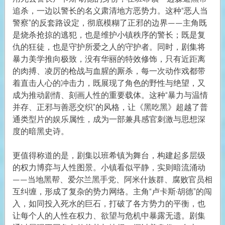
追杀，一边以警长的名义肃清地方恶势力。这种“恶人当
警察”的反套路设定，彻底模糊了正邪的边界——主角既
是烧杀抢掠的逃犯，也是维护小镇秩序的警长；既是复
仇的狂徒，也是守护所爱之人的守护者。同时，剧集将
暴力美学推向极致，没有华丽的特效修饰，只有近距离
的肉搏、凌厉的枪战与血腥的厮杀，每一次动作戏都带
着直击人心的冲击力，既展现了角色的野性与绝望，又
成为推动剧情、刻画人性的重要载体。这种“暴力与温情
并存、正邪与善恶交织”的风格，让《黑吃黑》超越了普
通类型片的娱乐属性，成为一部兼具感官刺激与思想深
度的暗黑史诗。
更值得称道的是，剧集以班希镇为舞台，构建起多层级
的权力博弈与人性图景。小镇看似平静，实则暗流涌动
——当地黑帮、爱尔兰黑手党、阿米什族群、腐败官员相
互纠缠，形成了复杂的势力网络。主角“卢卡斯·胡德”的闯
入，如同投入死水的巨石，打破了各方势力的平衡，也
让每个人的人性在权力、欲望与危机中暴露无遗。剧集