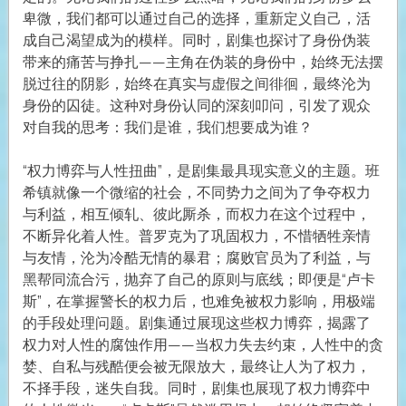
卑微，我们都可以通过自己的选择，重新定义自己，活
成自己渴望成为的模样。同时，剧集也探讨了身份伪装
带来的痛苦与挣扎——主角在伪装的身份中，始终无法摆
脱过往的阴影，始终在真实与虚假之间徘徊，最终沦为
身份的囚徒。这种对身份认同的深刻叩问，引发了观众
对自我的思考：我们是谁，我们想要成为谁？
“权力博弈与人性扭曲”，是剧集最具现实意义的主题。班
希镇就像一个微缩的社会，不同势力之间为了争夺权力
与利益，相互倾轧、彼此厮杀，而权力在这个过程中，
不断异化着人性。普罗克为了巩固权力，不惜牺牲亲情
与友情，沦为冷酷无情的暴君；腐败官员为了利益，与
黑帮同流合污，抛弃了自己的原则与底线；即便是“卢卡
斯”，在掌握警长的权力后，也难免被权力影响，用极端
的手段处理问题。剧集通过展现这些权力博弈，揭露了
权力对人性的腐蚀作用——当权力失去约束，人性中的贪
婪、自私与残酷便会被无限放大，最终让人为了权力，
不择手段，迷失自我。同时，剧集也展现了权力博弈中