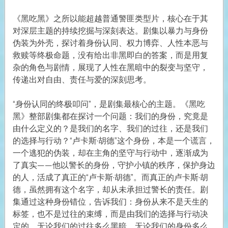
《黑吃黑》之所以能超越普通警匪类型片，核心在于其
对深层主题的持续挖掘与深刻表达。剧集以暴力与身份
伪装为外壳，探讨着身份认同、权力博弈、人性本恶与
救赎等终极命题，没有给出非黑即白的答案，而是用复
杂的角色与剧情，展现了人性在黑暗中的裂变与坚守，
传递出对自由、责任与爱的深刻思考。
“身份认同的终极叩问”，是剧集最核心的主题。《黑吃
黑》整部剧集都在探讨一个问题：我们的身份，究竟是
由什么定义的？是我们的名字、我们的过往，还是我们
的选择与行动？“卢卡斯·胡德”这个身份，本是一个谎言，
一个逃犯的伪装，却在主角的坚守与行动中，逐渐成为
了真实——他以警长的身份，守护小镇的秩序，保护身边
的人，活成了真正的“卢卡斯·胡德”。而真正的卢卡斯·胡
德，虽然拥有这个名字，却从未承担过警长的责任。剧
集通过这种身份错位，告诉我们：身份从来不是天生的
标签，也不是过往的束缚，而是由我们的选择与行动决
定的。无论我们的过往多么黑暗，无论我们的身份多么