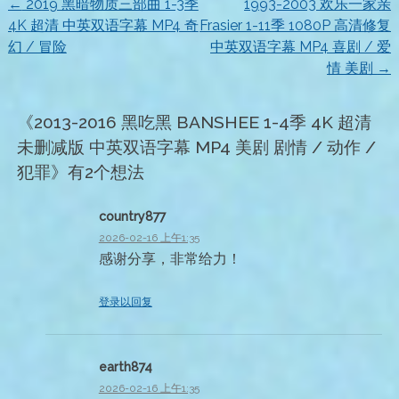
←
2019 黑暗物质三部曲 1-3季
1993-2003 欢乐一家亲
文
4K 超清 中英双语字幕 MP4 奇
Frasier 1-11季 1080P 高清修复
幻 / 冒险
中英双语字幕 MP4 喜剧 / 爱
章
情 美剧
→
导
《
2013-2016 黑吃黑 BANSHEE 1-4季 4K 超清
航
未删减版 中英双语字幕 MP4 美剧 剧情 / 动作 /
犯罪
》有2个想法
country877
2026-02-16 上午1:35
感谢分享，非常给力！
登录以回复
earth874
2026-02-16 上午1:35