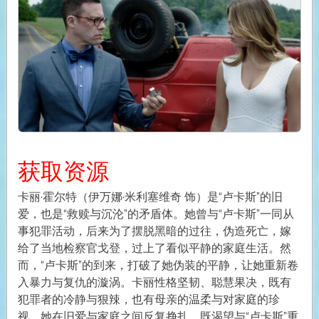
获取资源
卡丽·霍尔特（伊万娜·米利塞维奇 饰）是“卢卡斯”的旧
爱，也是“救赎与沉沦”的矛盾体。她曾与“卢卡斯”一同从
事犯罪活动，后来为了摆脱黑暗的过往，伪造死亡，嫁
给了当地检察官戈登，过上了看似平静的家庭生活。然
而，“卢卡斯”的到来，打破了她伪装的平静，让她重新卷
入暴力与复仇的漩涡。卡丽性格坚韧、聪慧果决，既有
犯罪者的冷静与狠辣，也有母亲的温柔与对家庭的珍
视。她在旧爱与家庭之间反复挣扎，既渴望与“卢卡斯”重