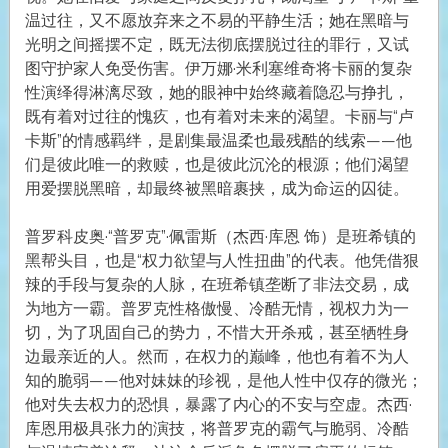
温过往，又不愿放弃来之不易的平静生活；她在黑暗与
光明之间摇摆不定，既无法彻底摆脱过往的罪行，又试
图守护家人免受伤害。伊万娜·米利塞维奇将卡丽的复杂
性演绎得淋漓尽致，她的眼神中始终藏着隐忍与挣扎，
既有着对过往的愧疚，也有着对未来的渴望。卡丽与“卢
卡斯”的情感羁绊，是剧集最温柔也最残酷的线索——他
们是彼此唯一的救赎，也是彼此沉沦的根源；他们渴望
用爱摆脱黑暗，却最终被黑暗裹挟，成为命运的囚徒。
普罗科皮奥·“普罗克”·佩雷斯（杰西·库恩 饰）是班希镇的
黑帮头目，也是“权力欲望与人性扭曲”的代表。他凭借狠
辣的手段与复杂的人脉，在班希镇垄断了非法交易，成
为地方一霸。普罗克性格傲慢、冷酷无情，视权力为一
切，为了巩固自己的势力，不惜大开杀戒，甚至牺牲身
边最亲近的人。然而，在权力的巅峰，他也有着不为人
知的脆弱——他对妹妹的珍视，是他人性中仅存的微光；
他对失去权力的恐惧，暴露了内心的不安与空虚。杰西·
库恩用极具张力的演技，将普罗克的霸气与脆弱、冷酷