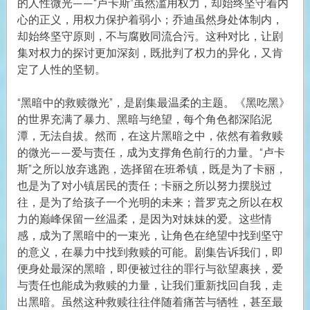
的人性微光——“卢卡斯”虽然滥用权力，却始终坚守着内
心的正义，用权力保护着弱小；乔迪虽然身处体制内，
却始终坚守原则，不与腐败同流合污。这种对比，让剧
集对权力的探讨更加深刻，既批判了权力的异化，又肯
定了人性的坚韧。
“黑暗中的救赎微光”，是剧集最温柔的主题。《黑吃黑》
的世界充满了暴力、黑暗与绝望，每个角色都深陷泥
潭，无法自拔。然而，在这片黑暗之中，依然有着救赎
的微光——爱与责任，成为支撑角色前行的力量。“卢卡
斯”之所以放弃逃跑，选择留在班希镇，既是为了卡丽，
也是为了对小镇居民的责任；卡丽之所以努力摆脱过
往，是为了给孩子一个光明的未来；普罗克之所以在权
力的巅峰保留一丝温柔，是因为对妹妹的爱。这些情
感，成为了黑暗中的一束光，让角色在绝望中找到坚守
的意义，在暴力中找到救赎的可能。剧集告诉我们，即
便身处最深的黑暗，即便被过往的罪行与欲望裹挟，爱
与责任也能成为救赎的力量，让我们重新找回自我，走
出黑暗。虽然这种救赎往往伴随着痛苦与牺牲，甚至最