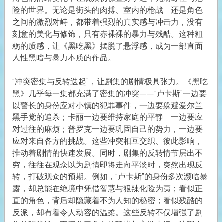
险的世界。无论是街头的肉搏、室内的枪战，还是角色
之间的激烈对峙，都带着强烈的真实感与冲击力，没有
刻意的美化与修饰，只有赤裸裸的暴力与残酷。这种粗
粝的质感，让《黑吃黑》摆脱了悬浮感，成为一部直面
人性黑暗与暴力本质的作品。
“冲突密集与反转迭起”，让剧集的剧情极具张力。《黑吃
黑》几乎每一集都充满了密集的冲突——“卢卡斯”一边要
以警长的身份应对小镇的犯罪事件，一边要躲避爱尔兰
黑手党的追杀；卡丽一边要维持家庭的平静，一边要应
对过往的麻烦；普罗克一边要巩固自己的势力，一边要
应对来自各方的挑战。这些冲突相互交织、彼此影响，
推动着剧情的快速发展。同时，剧集的反转情节层出不
穷，往往在观众以为剧情即将走向平淡时，突然出现反
转，打破观众的预期。例如，“卢卡斯”的身份多次濒临暴
露，却总能在绝境中凭借智慧与狠辣化险为夷；看似正
直的角色，背后却隐藏着不为人知的秘密；看似残酷的
反派，却有着令人动容的温柔。这些反转不仅增强了剧