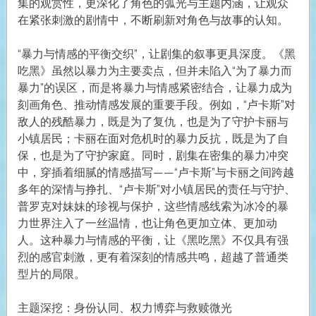
集的观赏性，更深化了角色的弧光与主题内涵，让观众
在紧张刺激的剧情中，不断刷新对角色与故事的认知。
“暴力与情感的平衡交织”，让剧集的叙事更具深度。《黑
吃黑》虽然以暴力为主要卖点，但并未陷入“为了暴力而
暴力”的误区，而是将暴力与情感紧密结合，让暴力成为
刻画角色、推动情感发展的重要手段。例如，“卢卡斯”对
敌人的残酷暴力，既是为了复仇，也是为了守护卡丽与
小镇居民；卡丽在面对危机时的暴力反抗，既是为了自
保，也是为了守护家庭。同时，剧集在密集的暴力冲突
中，穿插着细腻的情感描写——“卢卡斯”与卡丽之间跨越
多年的深情与挣扎、“卢卡斯”对小镇居民的责任与守护、
普罗克对妹妹的珍视与保护，这些情感线索为冰冷的暴
力世界注入了一丝温情，也让角色更加立体、更加动
人。这种暴力与情感的平衡，让《黑吃黑》不仅具有强
烈的感官刺激，更有着深刻的情感共鸣，超越了普通类
型片的局限。
主题深挖：身份认同、权力博弈与救赎微光