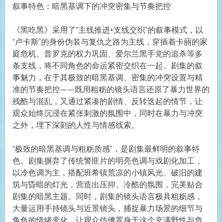
叙事特色：暗黑基调下的冲突密集与节奏把控
《黑吃黑》采用了“主线推进+支线交织”的叙事模式，以
“卢卡斯”的身份伪装与复仇之路为主线，穿插着卡丽的家
庭危机、普罗克的权力巩固、爱尔兰黑手党的追杀等多
条支线，将不同角色的命运紧密交织在一起。剧集的叙
事魅力，在于其极致的暗黑基调、密集的冲突设置与精
准的节奏把控——既用粗粝的镜头语言还原了暴力世界的
残酷与混乱，又通过紧凑的剧情、反转迭起的情节，让
观众始终沉浸在紧张刺激的氛围中，同时在暴力与冲突
之外，埋下深刻的人性与情感线索。
“极致的暗黑基调与粗粝质感”，是剧集最鲜明的叙事特
色。剧集摒弃了传统警匪片的明亮色调与戏剧化加工，
以冷色调为主，搭配班希镇荒凉的小镇风光、破旧的建
筑与昏暗的灯光，营造出压抑、冷酷的氛围，完美贴合
剧集的暗黑主题。同时，剧集的镜头语言极具粗粝感，
大量运用手持镜头与近景镜头，捕捉暴力场景的细节与
角色的情绪变化，让观众仿佛置身于这个充满野性与危