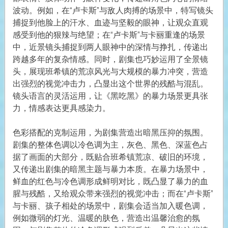
波动。例如，在“卢卡斯”与敌人肉搏的场景中，特写镜头
捕捉到他脸上的汗水、血迹与坚毅的眼神，让观众直观
感受到他的狠辣与绝望；在“卢卡斯”与卡丽重逢的场景
中，近景镜头捕捉到两人眼神中的深情与挣扎，传递出
跨越多年的复杂情感。同时，剧集也巧妙运用了全景镜
头，展现班希镇的荒凉风光与大规模的暴力冲突，营造
出强烈的视觉冲击力，凸显出这个世界的残酷与混乱。
镜头语言的灵活运用，让《黑吃黑》的暴力场景更具张
力，情感表达更具感染力。
色彩搭配的克制运用，为剧集营造出暗黑压抑的氛围。
剧集的整体色调以冷色调为主，灰色、黑色、深蓝色占
据了画面的大部分，既贴合班希镇荒凉、破旧的环境，
又传递出剧集的暗黑主题与暴力本质。在暴力场景中，
鲜血的红色与冷色调形成鲜明对比，既凸显了暴力的血
腥与残酷，又给观众带来强烈的视觉冲击；而在“卢卡斯”
与卡丽、孩子相处的场景中，剧集会适当加入暖色调，
例如微弱的灯光、温暖的肤色，营造出温馨治愈的氛