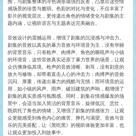
围，与剧集整体的冷色调形成强烈反差，凸显出这些情
感场景的珍贵与脆弱。色彩的对比与变化，不仅丰富了
影片的视觉层次，更传递出角色的情绪变化与剧集的主
题内涵，让视听语言与主题表达完美融合。
音效设计的震撼运用，增强了剧集的沉浸感与冲击力。
剧集的音效以真实的暴力音效与环境音为主，没有华丽
的背景音乐，只有枪声、肉搏声、角色的嘶吼声与小镇
的环境音，这些音效真实还原了暴力世界的场景，让观
众仿佛身临其境。枪声的音效清晰、刺耳，没有刻意的
放大与修饰，却带着直击人心的冲击力；肉搏声的音效
沉闷、厚重，传递出暴力的残酷与无情；而环境音的运
用，如小镇的风声、雨声、破旧建筑的声响，都增强了
剧集的真实质感与氛围感。同时，剧集在情感爆发的场
景中，会适当加入简洁的背景音乐，旋律低沉、悲壮，
既烘托了角色的情绪，又增强了剧集的情感张力，让观
众更能感受到角色内心的痛苦、挣扎与渴望。音效与音
乐的完美搭配，让《黑吃黑》的视听体验更加丰富，也
让观众更加投入到故事中。