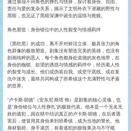
通过展现不同角色的挣扎与抉择，探讨着身份、自由、
责任与爱的复杂关系，揭示了文明外衣下潜藏的野性与
黑暗，也见证了黑暗深渊中诞生的温情与救赎。
角色塑造：身份错位中的人性裂变与情感羁绊
《黑吃黑》的成功，离不开对鲜活立体、极具张力的角
色群像的极致塑造。剧集没有塑造完美的英雄，也没有
刻画纯粹的恶人，每个角色都身处道德的灰色地带，在
身份的枷锁、欲望的诱惑与情感的羁绊中，经历着人性
的裂变与成长。他们或伪装自我、或坚守底线、或在复
仇中迷失，最终共同构成了班希镇这个充满野性与矛盾
的世界。
“卢卡斯·胡德”（安东尼·斯塔 饰）是剧集的核心灵魂，也
是“身份错位与人性挣扎”的极致代表。他本是一个无名无
姓的逃犯，因在狱中结识真正的卢卡斯·胡德，在后者遇
害后，便冒用其身份来到班希镇，成为当地的警长。他
身材魁梧、身手凌厉，有着逃犯的狠辣果决与不守规