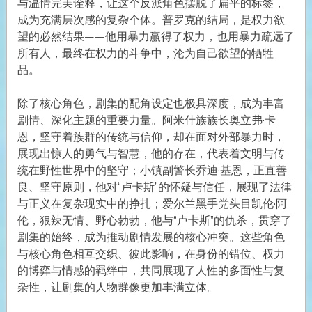
与温情完美诠释，让这个反派角色摆脱了扁平的标签，
成为充满层次感的复杂个体。普罗克的结局，是权力欲
望的必然结果——他用暴力赢得了权力，也用暴力疏远了
所有人，最终在权力的斗争中，沦为自己欲望的牺牲
品。
除了核心角色，剧集的配角设定也极具深度，成为丰富
剧情、深化主题的重要力量。阿米什族族长奥立弗·卡
恩，坚守着族群的传统与信仰，却在面对外部暴力时，
展现出惊人的勇气与智慧，他的存在，代表着文明与传
统在野性世界中的坚守；小镇副警长乔迪·基恩，正直善
良、坚守原则，他对“卢卡斯”的怀疑与信任，展现了法律
与正义在复杂现实中的挣扎；爱尔兰黑手党头目凯伦·阿
伦，狠辣无情、野心勃勃，他与“卢卡斯”的仇杀，贯穿了
剧集的始终，成为推动剧情发展的核心冲突。这些角色
与核心角色相互交织、彼此影响，在身份的错位、权力
的博弈与情感的羁绊中，共同展现了人性的多面性与复
杂性，让剧集的人物群像更加丰满立体。