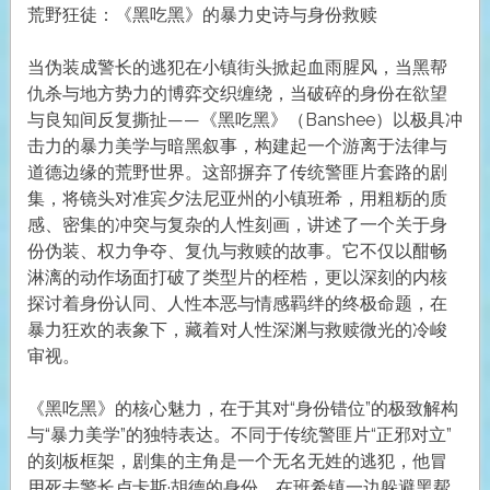
荒野狂徒：《黑吃黑》的暴力史诗与身份救赎
当伪装成警长的逃犯在小镇街头掀起血雨腥风，当黑帮
仇杀与地方势力的博弈交织缠绕，当破碎的身份在欲望
与良知间反复撕扯——《黑吃黑》（Banshee）以极具冲
击力的暴力美学与暗黑叙事，构建起一个游离于法律与
道德边缘的荒野世界。这部摒弃了传统警匪片套路的剧
集，将镜头对准宾夕法尼亚州的小镇班希，用粗粝的质
感、密集的冲突与复杂的人性刻画，讲述了一个关于身
份伪装、权力争夺、复仇与救赎的故事。它不仅以酣畅
淋漓的动作场面打破了类型片的桎梏，更以深刻的内核
探讨着身份认同、人性本恶与情感羁绊的终极命题，在
暴力狂欢的表象下，藏着对人性深渊与救赎微光的冷峻
审视。
《黑吃黑》的核心魅力，在于其对“身份错位”的极致解构
与“暴力美学”的独特表达。不同于传统警匪片“正邪对立”
的刻板框架，剧集的主角是一个无名无姓的逃犯，他冒
用死去警长卢卡斯·胡德的身份，在班希镇一边躲避黑帮