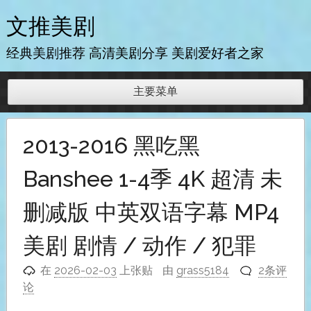
跳
文推美剧
至
内
经典美剧推荐 高清美剧分享 美剧爱好者之家
容
主要菜单
2013-2016 黑吃黑
Banshee 1-4季 4K 超清 未
删减版 中英双语字幕 MP4
美剧 剧情 / 动作 / 犯罪
在
2026-02-03
上张贴
由
grass5184
2条评
论