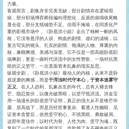
力量。
客观而言，剧集并非完美无缺，部分剧情存在逻辑瑕
疵，部分职场博弈桥段偏向理想化，反派的崩塌收尾略
显仓促，部分支线铺垫不足。但瑕不掩瑜，在同质化严
重的影视市场中，《卧底洪小姐》走出了独树一帜的风
格，它没有悬浮的人设、狗血的剧情、虚幻的滤镜，以
复古写实的镜头、扎实的剧情、饱满的人物、厚重的内
核，兼顾爽感、美感与深度。它不仅是一部高能卧底职
场爽剧，更是一曲时代洪流中的女性赞歌、一场对抗黑
暗的正义坚守、一次直面资本乱象的现实反思。
纵观全剧，《卧底洪小姐》最动人的内核，从来不是卧
底逆袭的爽感，而是
于浑浊时代守本心，于资本迷雾守
正义
。在人人趋利、乱象丛生的年代，总有人褪去锋
芒、隐忍蛰伏，以微光破黑暗，以坚守抵洪流。洪金宝
用一场漫长的卧底坚守证明，真正的强大从不是锋芒毕
露、居高临下，而是历经世事复杂、看透人性幽暗、见
证资本贪婪后，依然坚守初心、不惧黑暗、勇敢破局。
这部年度佳作，以时代为骨、人性为肉、坚守为魂，既
复刻了一个时代的风雨浮沉，也歌颂了永不褪色的正义