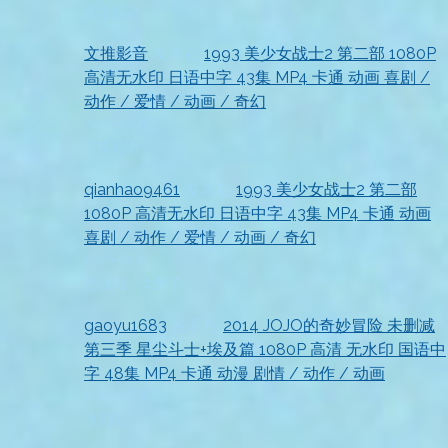
非常感谢
文推影音
发表在
1993 美少女战士2 第二部 1080P
高清无水印 日语中字 43集 MP4 卡通 动画 喜剧 /
动作 / 爱情 / 动画 / 奇幻
2026-07-18
非常感谢
qianhao9461
发表在
1993 美少女战士2 第二部
1080P 高清无水印 日语中字 43集 MP4 卡通 动画
喜剧 / 动作 / 爱情 / 动画 / 奇幻
2026-07-18
已收到，太赞了
gaoyu1683
发表在
2014 JOJO的奇妙冒险 未删减
第三季 星尘斗士+埃及篇 1080P 高清 无水印 国语中
字 48集 MP4 卡通 动漫 剧情 / 动作 / 动画
2026-07-18
收到啦