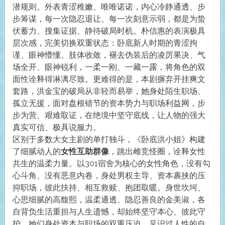
潜规则。外表青涩稚嫩、唯唯诺诺，内心冷静通透、步
步筹谋，每一次隐忍退让、每一次刻意示弱，都是为蛰
伏蓄力、搜集证据、静待破局时机。朴信惠的表演极具
层次感，完美切换双重状态：卧底新人时期的青涩拘
谨、眼神懵懂、肢体收敛，褪去伪装后的凌厉果决、气
场全开、眼神锐利，一柔一刚、一藏一露，将角色的双
面性诠释得淋漓尽致。更难得的是，本剧摒弃开挂爽文
套路，洪金宝的破局从非轻而易举，她身处陌生职场、
孤立无援，面对盘根错节的资本势力与职场利益网，步
步为营、艰难取证，在绝境中坚守底线，让人物的强大
真实可信、极具说服力。
区别于多数大女主剧的单打独斗，《卧底洪小姐》构建
了细腻动人的
女性互助群像
，跳出雌竞怪圈，诠释女性
共生的温柔力量。以301宿舍为核心的女性角色，没有勾
心斗角、没有恶意内卷，身处男权主导、资本裹挟的压
抑职场，彼此扶持、相互救赎、抱团取暖。身世坎坷、
心思细腻的高馥熙，温柔通透、隐忍善良的金美淑，各
自背负生活重担与人生遗憾，却始终坚守本心、彼此守
护。她们身处资本与职场的双重压迫，见识过人性的自