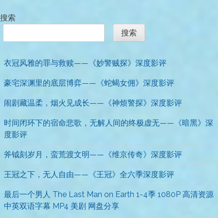
搜索
搜索
衣冠风雅的罪与救赎——《妙警贼探》深度影评
豪宅深渊里的底层博弈——《蛇蝎女佣》深度影评
闹剧藏温柔，烟火见成长——《神烦警探》深度影评
时间闭环下的宿命悲歌，无解人间的终极虚无——《暗黑》深
度影评
斧钺刻岁月，蛮荒渡文明——《维京传奇》深度影评
王冠之下，无人自由——《王冠》全六季深度影评
最后一个男人 The Last Man on Earth 1-4季 1080P 高清资源
中英双语字幕 MP4 美剧 网盘分享