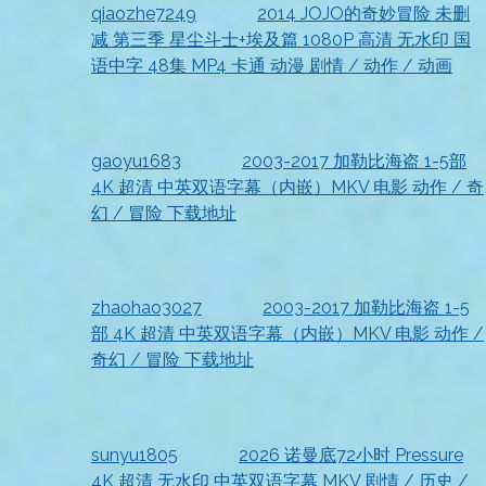
qiaozhe7249
发表在
2014 JOJO的奇妙冒险 未删
减 第三季 星尘斗士+埃及篇 1080P 高清 无水印 国
语中字 48集 MP4 卡通 动漫 剧情 / 动作 / 动画
2026-07-18
很喜欢
gaoyu1683
发表在
2003-2017 加勒比海盗 1-5部
4K 超清 中英双语字幕（内嵌）MKV 电影 动作 / 奇
幻 / 冒险 下载地址
2026-07-18
很满意
zhaohao3027
发表在
2003-2017 加勒比海盗 1-5
部 4K 超清 中英双语字幕（内嵌）MKV 电影 动作 /
奇幻 / 冒险 下载地址
2026-07-18
收到啦，非常感谢
sunyu1805
发表在
2026 诺曼底72小时 Pressure
4K 超清 无水印 中英双语字幕 MKV 剧情 / 历史 /