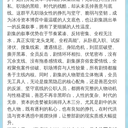
私、职场的黑暗、时代的残酷，却从未丢掉善意与底
线。这群平凡职场女性的挣扎与坚守、脆弱与坚韧，成
为冰冷资本博弈中最温暖的人文底色，也让剧集跳出单
一的反腐叙事，拥有了更细腻的人性温度。
剧集的叙事优势在于节奏紧凑、反转密集、全程无注
水，真正实现“龙头龙尾、全程高能”。从卧底入职、试探
潜伏、搜集线索、遭遇猜忌、身陷危机，到层层破壁、
撕开黑幕、全员反击，剧情环环相扣、伏笔密布，没有
冗余支线、没有拖沓感情戏。剧集摒弃俗套爱情线，全
程聚焦案件侦破、职场博弈与人性较量，所有剧情都服
务于主线内核。同时，剧集的人物塑造立体饱满，全员
无工具人，无论是腹黑隐忍的核心配角，还是善恶交织
的反派、坚守底线的公职人员，都拥有完整的人物动机
与性格逻辑，善恶不再非黑即白，人性的复杂、时代的
无奈、资本的贪婪被刻画得入木三分。尤其是剧中的灰
色人物，既有逐利的私心，也有良知的挣扎，在时代洪
流与资本诱惑中摇摆抉择，让整部剧的现实质感大幅提
升。