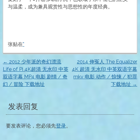
与温柔，成为兼具观赏性与思想性的年度经典。
张贴在
*
←
2012 少年派的奇幻漂流
2014 伸冤人 The Equalizer
文
Life of Pi 4K超清 无水印 中英
4K 超清 无水印 中英双语字幕
双语字幕 MP4 电影 剧情 / 奇
mkv 电影 动作 / 惊悚 / 犯罪
章
幻 / 冒险 下载地址
下载地址
→
导
发表回复
航
要发表评论，您必须先
登录
。