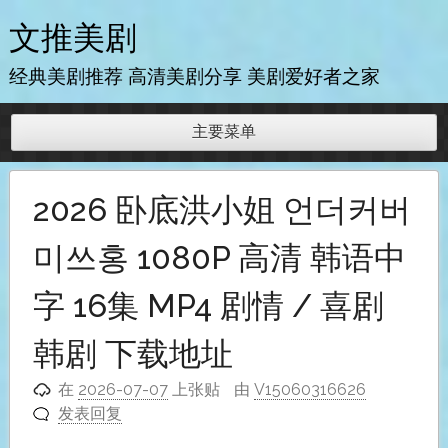
跳
文推美剧
至
内
经典美剧推荐 高清美剧分享 美剧爱好者之家
容
主要菜单
2026 卧底洪小姐 언더커버
미쓰홍 1080P 高清 韩语中
字 16集 MP4 剧情 / 喜剧
韩剧 下载地址
在
2026-07-07
上张贴
由
V15060316626
发表回复