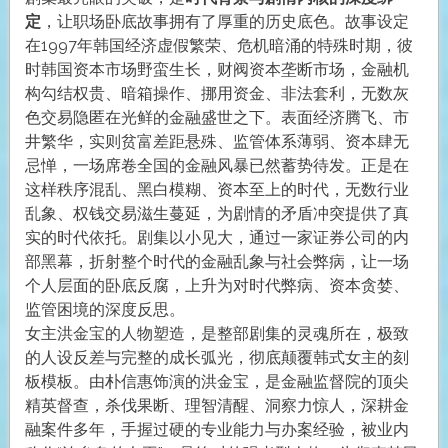
定
，让职场卧底故事拥有了厚重的历史底色。故事设定
在1997年韩国经济虚假繁荣、危机暗涌的特殊时期，彼
时韩国资本市场野蛮生长，财阀资本垄断市场，金融机
构勾结权贵、暗箱操作、挪用资金、非法套利，无数灰
色交易隐匿在光鲜的金融盛世之下。表面经济腾飞、市
井繁华，实则贫富差距悬殊、监管体系薄弱、资本肆无
忌惮，一场席卷全国的金融风暴已然蓄势待发。正是在
这样秩序混乱、黑白模糊、资本至上的时代，无数行业
乱象、权钱交易滋生蔓延，为剧情的矛盾冲突提供了真
实的时代依托。剧集以小见大，通过一家证券公司的内
部黑幕，折射整个时代的金融乱象与社会弊病，让一场
个人层面的卧底反腐，上升为对时代弊病、资本贪婪、
监管困境的深度反思。
女主洪金宝的人物塑造，是整部剧集的灵魂所在，极致
的人设反差与完整的成长弧光，彻底颠覆韩式女主的刻
板模板。由朴信惠饰演的洪金宝，是金融监督院的顶尖
精英督查，杀伐果断、理智清醒、洞察力惊人，深耕金
融案件多年，手握过硬的专业能力与办案经验，被业内