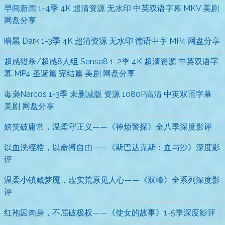
早间新闻 1-4季 4K 超清资源 无水印 中英双语字幕 MKV 美剧
网盘分享
暗黑 Dark 1-3季 4K 超清资源 无水印 德语中字 MP4 网盘分享
超感猎杀/超感8人组 Sense8 1-2季 4K 超清资源 中英双语字
幕 MP4 圣诞篇 完结篇 美剧 网盘分享
毒枭Narcos 1-3季 未删减版 资源 1080P高清 中英双语字幕
美剧 网盘分享
嬉笑破庸常，温柔守正义——《神烦警探》全八季深度影评
以血洗桎梏，以命搏自由——《斯巴达克斯：血与沙》深度影
评
温柔小镇藏梦魇，虚实荒原见人心——《双峰》全系列深度影
评
红袍囚肉身，不屈破极权——《使女的故事》1-5季深度影评