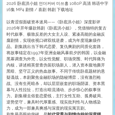
2026 卧底洪小姐 언더커버 미쓰홍 1080P 高清 韩语中字
16集 MP4 剧情 / 喜剧 韩剧 下载地址
以青涩假面破资本迷局——《卧底洪小姐》深度影评
2026年开年爆款韩剧《卧底洪小姐》，凭借独特的复古
时代叙事、极致反差的大女主人设、紧凑高能的金融反
腐剧情，实现收视口碑双线逆袭，成为年度现象级作
品。剧集跳出当下韩式恋爱、复仇爽剧的同质化套路，
将故事锚定在1997年亚洲金融风暴前夕的韩国，以金融
黑幕调查为外壳，以女性觉醒、职场突围、时代阵痛为
内核，讲述精英督查伪装职场新人，潜入资本腹地撕开
黑暗、坚守正义的热血故事。不同于传统卧底题材的悬
疑谍战，本剧聚焦金融职场的隐秘博弈，没有激烈枪
战、没有生死暗杀，却以层层嵌套的职场阴谋、资本黑
幕与人性拉扯，打造出暗流涌动、步步惊心的叙事张
力。剧集褪去俗套恋爱线，主打女性互助、孤勇破局、
逆势坚守，兼具时代厚重感、现实批判性与人物感染
力，成为一部兼具爽感与深度的现实寓言剧。
剧集最亮眼的突破，是
时代背景与剧情内核的深度绑