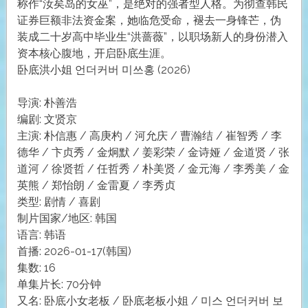
称作“汝矣岛的女巫”，是绝对的强者型人格。为彻查韩民
证券巨额非法资金案，她临危受命，褪去一身锋芒，伪
装成二十岁高中毕业生“洪蔷薇”，以职场新人的身份潜入
资本核心腹地，开启卧底生涯。
卧底洪小姐 언더커버 미쓰홍 (2026)
导演: 朴善浩
编剧: 文贤京
主演: 朴信惠 / 高庚杓 / 河允庆 / 曹瀚结 / 崔智秀 / 李
德华 / 卞贞秀 / 金炯默 / 姜彩荣 / 金诗娅 / 金道贤 / 张
道河 / 徐贤哲 / 任哲秀 / 朴美贤 / 金元海 / 李秀美 / 金
英熊 / 郑怡朗 / 金雷夏 / 李秀贞
类型: 剧情 / 喜剧
制片国家/地区: 韩国
语言: 韩语
首播: 2026-01-17(韩国)
集数: 16
单集片长: 70分钟
又名: 卧底小女老板 / 卧底老板小姐 / 미스 언더커버 보