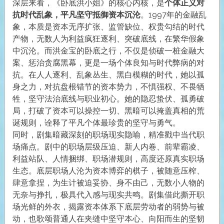
深层来看，《卧底洪小姐》的核心内核，是
个体正义对
抗时代乱象，平凡坚守抵御资本沉沦
。1997年的金融乱
象，本质是资本无序扩张、监管缺位、权贵勾结的时代
产物，无数人为利益疯狂逐利、突破底线，在繁华假象
中沉沦。而洪金宝的卧底之行，不仅是侦破一桩金融大
案、惩治贪腐黑幕，更是一场个体良知与时代弊病的对
抗。在人人逐利、乱象丛生、黑白模糊的时代，她以孤
身之力，对抗盘根错节的资本势力，不惧强权、不畏牺
牲，坚守法治底线与职业初心。她的隐忍蛰伏、孤勇破
局，打破了资本可以操控一切、黑暗可以掩盖真相的荒
诞规则，诠释了平凡个体最珍贵的坚守与勇气。
同时，剧集暗藏深刻的职场现实隐喻，精准戳中当代职
场痛点。剧中的职场层级压迫、新人内卷、前辈霸凌、
利益站队、人情捆绑、职场潜规则，高度还原真实职场
生态。底层职场人沦为资本博弈的棋子，被随意压榨、
肆意拿捏，为生计被迫妥协、身不由己，无数小人物的
无奈与挣扎，极具代入感与现实共鸣。剧集借此撕开职
场光鲜的外衣，揭露资本体系下底层劳动者的弱势与被
动，也歌颂普通人在夹缝中坚守本心、向阳而生的坚韧