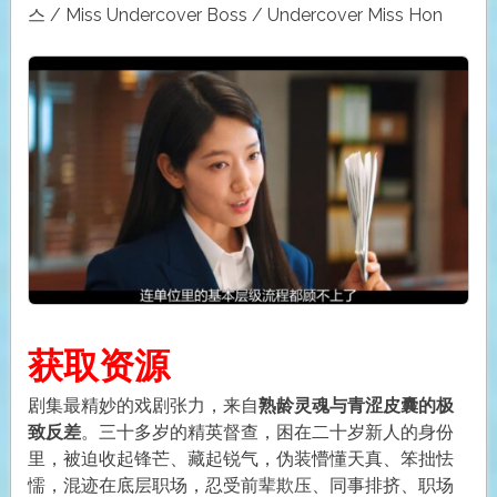
스 / Miss Undercover Boss / Undercover Miss Hon
获取资源
剧集最精妙的戏剧张力，来自
熟龄灵魂与青涩皮囊的极
致反差
。三十多岁的精英督查，困在二十岁新人的身份
里，被迫收起锋芒、藏起锐气，伪装懵懂天真、笨拙怯
懦，混迹在底层职场，忍受前辈欺压、同事排挤、职场