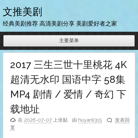
跳
文推美剧
至
内
经典美剧推荐 高清美剧分享 美剧爱好者之家
容
主要菜单
2017 三生三世十里桃花 4K
超清无水印 国语中字 58集
MP4 剧情 / 爱情 / 奇幻 下
载地址
在
2026-07-07
上张贴
由
huyanli315
发表回
复