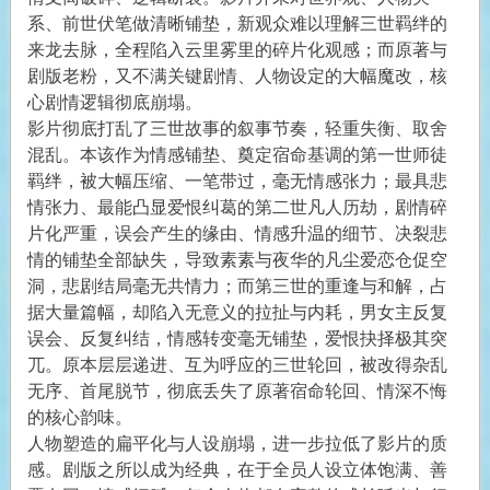
系、前世伏笔做清晰铺垫，新观众难以理解三世羁绊的
来龙去脉，全程陷入云里雾里的碎片化观感；而原著与
剧版老粉，又不满关键剧情、人物设定的大幅魔改，核
心剧情逻辑彻底崩塌。
影片彻底打乱了三世故事的叙事节奏，轻重失衡、取舍
混乱。本该作为情感铺垫、奠定宿命基调的第一世师徒
羁绊，被大幅压缩、一笔带过，毫无情感张力；最具悲
情张力、最能凸显爱恨纠葛的第二世凡人历劫，剧情碎
片化严重，误会产生的缘由、情感升温的细节、决裂悲
情的铺垫全部缺失，导致素素与夜华的凡尘爱恋仓促空
洞，悲剧结局毫无共情力；而第三世的重逢与和解，占
据大量篇幅，却陷入无意义的拉扯与内耗，男女主反复
误会、反复纠结，情感转变毫无铺垫，爱恨抉择极其突
兀。原本层层递进、互为呼应的三世轮回，被改得杂乱
无序、首尾脱节，彻底丢失了原著宿命轮回、情深不悔
的核心韵味。
人物塑造的扁平化与人设崩塌，进一步拉低了影片的质
感。剧版之所以成为经典，在于全员人设立体饱满、善