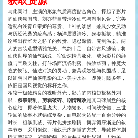
获取资源
与此同时，主演的形象气质高度贴合角色，撑起了影片
的仙侠氛围感。刘亦菲自带清冷仙气与温润风骨，完美
适配白浅青丘帝姬的尊贵、上神的淡然，兼具少女灵动
与历经沧桑的疏离感；杨洋眉眼清冷、身姿挺拔，精准
诠释出夜华天之骄子的矜贵、隐忍深情、克制温柔。两
人的古装造型清雅绝美、气韵十足，自带古风滤镜，将
仙侠世界的仙气飘逸、宿命深情具象化，成为影片的颜
值与气质支柱。打斗场面流畅利落、特效华丽，神魔大
战的恢弘、仙法对决的灵动，兼具观赏性与氛围感，足
以证明国产仙侠电影的工业美学水准，即便时隔多年，
依旧是国风视觉的标杆之作。
相较于极致精良的视听外壳，影片的内核短板格外刺
眼，
叙事混乱、剪辑破碎、剧情魔改
是其口碑崩盘的核
心症结。原著体量庞大、人物繁多、时间线交错，三世
轮回的故事本就错综复杂，而电影为适配一百余分钟的
时长，粗暴删减、碎片化拼接剧情，摒弃循序渐进的叙
事节奏，采用倒叙、插叙无序穿插的方式，导致整体剧
情支离破碎、逻辑断裂。影片并未对世界观、人物关