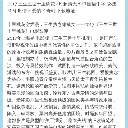
2017 三生三世十里桃花 4K 超清无水印 国语中字 58集
MP4 剧情 / 爱情 / 奇幻 下载地址
十里桃花空烂漫，三生执念难成文——2017《三生三世
十里桃花》电影影评
2017年上映的电影版《三生三世十里桃花》，是国产仙
侠IP影视化改编中极具代表性的争议之作。依托超高热度
的原著小说与剧版前置流量，影片自筹备之初便备受瞩
目，集结刘亦菲、杨洋两大颜值与气质贴合角色的主
演，投入海量特效制作，试图打造一场极致唯美、仙气
淋漓的东方仙侠视听盛宴。影片以“三生轮回、爱恨执念”
为核心，串联起青丘帝姬白浅与天族太子夜华跨越生
死、遍历轮回的宿命爱恋，试图用恢弘的仙侠世界观、
唯美浪漫的画面质感，诠释东方古典爱情的深情与痴
缠。最终影片呈现出极致顶级的国风美学与特效水准，
却因叙事混乱、人物割裂、剧情魔改、情感铺垫薄弱，
陷入口碑两极、票房高开低走的困境。时隔多年回望，
这部影片是典型的“美工满分、剧本失格”的IP改编范本，
它极致展现了国产仙侠电影的视觉审美上限，也暴露了