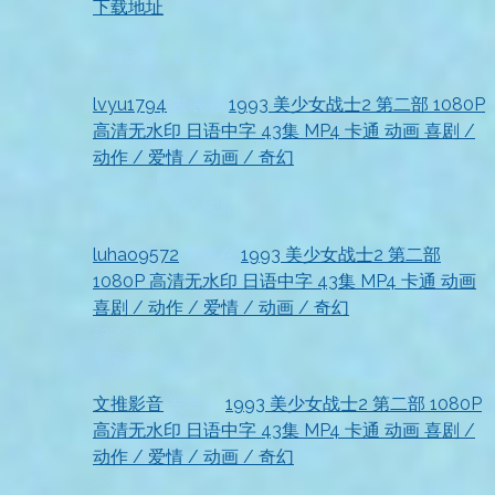
下载地址
2026-07-18
资源到手，非常满意
lvyu1794
发表在
1993 美少女战士2 第二部 1080P
高清无水印 日语中字 43集 MP4 卡通 动画 喜剧 /
动作 / 爱情 / 动画 / 奇幻
2026-07-18
顺利收到，真心感谢
luhao9572
发表在
1993 美少女战士2 第二部
1080P 高清无水印 日语中字 43集 MP4 卡通 动画
喜剧 / 动作 / 爱情 / 动画 / 奇幻
2026-07-18
非常感谢
文推影音
发表在
1993 美少女战士2 第二部 1080P
高清无水印 日语中字 43集 MP4 卡通 动画 喜剧 /
动作 / 爱情 / 动画 / 奇幻
2026-07-18