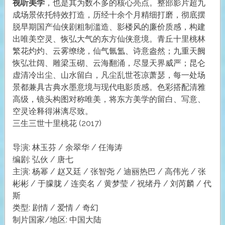
视听美学
，也是其为数不多的核心亮点。整部影片超九
成场景依托特效打造，历经十余个月精细打磨，彻底摆
脱早期国产仙侠剧粗制滥造、影楼风的廉价质感，构建
出唯美空灵、恢弘大气的东方仙侠意境。青丘十里桃林
繁花灼灼、云雾缭绕，仙气氤氲、诗意盎然；九重天阙
恢弘壮阔、雕梁玉砌、云海翻涌，尽显天界威严；昆仑
虚清冷出尘、山水留白，凡尘乱世苍凉萧瑟，每一处场
景都兼具古典水墨意境与现代电影质感。色彩搭配清雅
高级，镜头构图对称唯美，将东方美学的留白、写意、
空灵诠释得淋漓尽致。
三生三世十里桃花 (2017)
导演: 林玉芬 / 余翠华 / 任海涛
编剧: 弘伙 / 唐七
主演: 杨幂 / 赵又廷 / 张智尧 / 迪丽热巴 / 高伟光 / 张
彬彬 / 于朦胧 / 连奕名 / 黄梦莹 / 祝绪丹 / 刘芮麟 / 代
斯
类型: 剧情 / 爱情 / 奇幻
制片国家/地区: 中国大陆