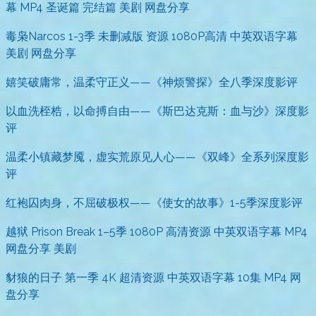
幕 MP4 圣诞篇 完结篇 美剧 网盘分享
毒枭Narcos 1-3季 未删减版 资源 1080P高清 中英双语字幕
美剧 网盘分享
嬉笑破庸常，温柔守正义——《神烦警探》全八季深度影评
以血洗桎梏，以命搏自由——《斯巴达克斯：血与沙》深度影
评
温柔小镇藏梦魇，虚实荒原见人心——《双峰》全系列深度影
评
红袍囚肉身，不屈破极权——《使女的故事》1-5季深度影评
越狱 Prison Break 1–5季 1080P 高清资源 中英双语字幕 MP4
网盘分享 美剧
豺狼的日子 第一季 4K 超清资源 中英双语字幕 10集 MP4 网
盘分享