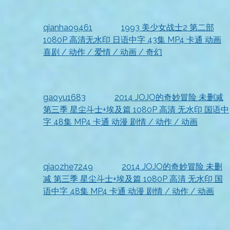
非常感谢
qianhao9461
发表在
1993 美少女战士2 第二部
1080P 高清无水印 日语中字 43集 MP4 卡通 动画
喜剧 / 动作 / 爱情 / 动画 / 奇幻
2026-07-18
已收到，太赞了
gaoyu1683
发表在
2014 JOJO的奇妙冒险 未删减
第三季 星尘斗士+埃及篇 1080P 高清 无水印 国语中
字 48集 MP4 卡通 动漫 剧情 / 动作 / 动画
2026-07-18
收到啦
qiaozhe7249
发表在
2014 JOJO的奇妙冒险 未删
减 第三季 星尘斗士+埃及篇 1080P 高清 无水印 国
语中字 48集 MP4 卡通 动漫 剧情 / 动作 / 动画
2026-07-18
很喜欢