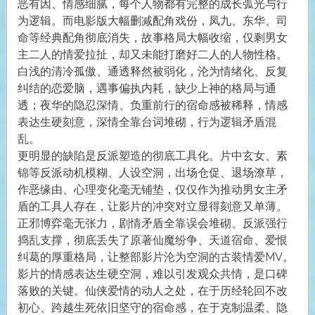
恶有因、情感细腻，每个人物都有完整的成长弧光与行
为逻辑。而电影版大幅删减配角戏份，凤九、东华、司
命等经典配角彻底消失，故事格局大幅收缩，仅剩男女
主二人的情爱拉扯，却又未能打磨好二人的人物性格。
白浅的清冷孤傲、通透释然被弱化，沦为情绪化、反复
纠结的恋爱脑，遇事偏执内耗，缺少上神的格局与通
透；夜华的隐忍深情、负重前行的宿命感被稀释，情感
表达生硬刻意，深情全靠台词堆砌，行为逻辑矛盾混
乱。
更明显的缺陷是反派塑造的彻底工具化。片中玄女、素
锦等反派动机模糊、人设空洞，出场仓促、退场潦草，
作恶缘由、心理变化毫无铺垫，仅仅作为推动男女主矛
盾的工具人存在，让影片的冲突对立显得刻意又单薄。
正邪博弈毫无张力，剧情矛盾全靠误会堆砌、反派强行
捣乱支撑，彻底丢失了原著仙魔纷争、天道宿命、爱恨
纠葛的厚重格局，让整部影片沦为空洞的古装情爱MV。
影片的情感表达生硬空洞，难以引发观众共情，是口碑
落败的关键。仙侠爱情的动人之处，在于历经轮回不改
初心、跨越生死依旧坚守的宿命感，在于克制温柔、隐