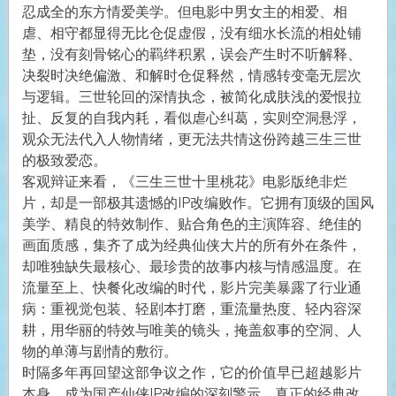
忍成全的东方情爱美学。但电影中男女主的相爱、相
虐、相守都显得无比仓促虚假，没有细水长流的相处铺
垫，没有刻骨铭心的羁绊积累，误会产生时不听解释、
决裂时决绝偏激、和解时仓促释然，情感转变毫无层次
与逻辑。三世轮回的深情执念，被简化成肤浅的爱恨拉
扯、反复的自我内耗，看似虐心纠葛，实则空洞悬浮，
观众无法代入人物情绪，更无法共情这份跨越三生三世
的极致爱恋。
客观辩证来看，《三生三世十里桃花》电影版绝非烂
片，却是一部极其遗憾的IP改编败作。它拥有顶级的国风
美学、精良的特效制作、贴合角色的主演阵容、绝佳的
画面质感，集齐了成为经典仙侠大片的所有外在条件，
却唯独缺失最核心、最珍贵的故事内核与情感温度。在
流量至上、快餐化改编的时代，影片完美暴露了行业通
病：重视觉包装、轻剧本打磨，重流量热度、轻内容深
耕，用华丽的特效与唯美的镜头，掩盖叙事的空洞、人
物的单薄与剧情的敷衍。
时隔多年再回望这部争议之作，它的价值早已超越影片
本身，成为国产仙侠IP改编的深刻警示。真正的经典改