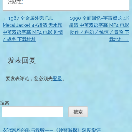
张贴在
*
←
1987 全金属外壳 Full
1990 全面回忆-宇宙威龙 4K
文
Metal Jacket 4K超清 无水印
超清 中英双语字幕 MP4 电影
中英双语字幕 MP4 电影 剧情
动作 / 科幻 / 惊悚 / 冒险 下
章
/ 战争 下载地址
载地址
→
导
发表回复
航
要发表评论，您必须先
登录
。
搜索
搜索
衣冠风雅的罪与救赎——《妙警贼探》深度影评