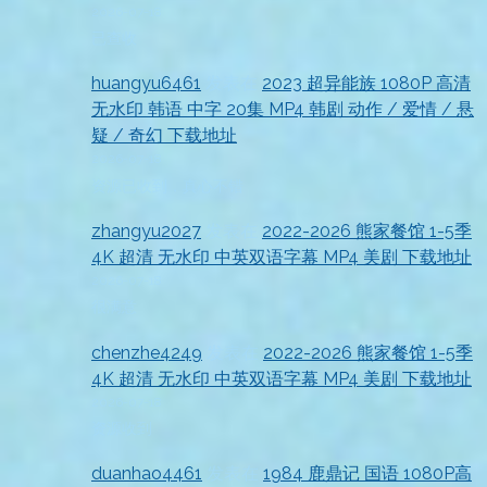
2026-07-18
已查收
huangyu6461
发表在
2023 超异能族 1080P 高清
无水印 韩语 中字 20集 MP4 韩剧 动作 / 爱情 / 悬
疑 / 奇幻 下载地址
2026-07-18
资源已收到，真心不错
zhangyu2027
发表在
2022-2026 熊家餐馆 1-5季
4K 超清 无水印 中英双语字幕 MP4 美剧 下载地址
2026-07-18
很满意
chenzhe4249
发表在
2022-2026 熊家餐馆 1-5季
4K 超清 无水印 中英双语字幕 MP4 美剧 下载地址
2026-07-18
资源收到
duanhao4461
发表在
1984 鹿鼎记 国语 1080P高