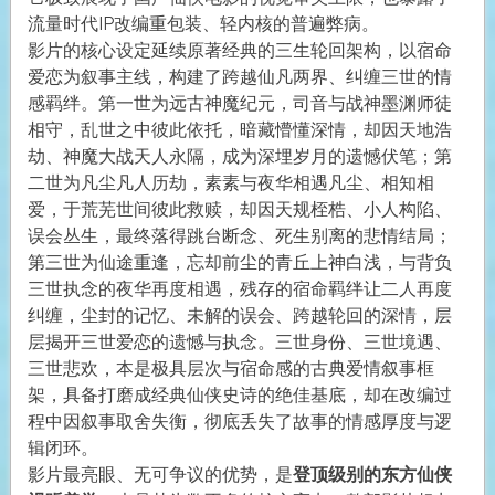
流量时代IP改编重包装、轻内核的普遍弊病。
影片的核心设定延续原著经典的三生轮回架构，以宿命
爱恋为叙事主线，构建了跨越仙凡两界、纠缠三世的情
感羁绊。第一世为远古神魔纪元，司音与战神墨渊师徒
相守，乱世之中彼此依托，暗藏懵懂深情，却因天地浩
劫、神魔大战天人永隔，成为深埋岁月的遗憾伏笔；第
二世为凡尘凡人历劫，素素与夜华相遇凡尘、相知相
爱，于荒芜世间彼此救赎，却因天规桎梏、小人构陷、
误会丛生，最终落得跳台断念、死生别离的悲情结局；
第三世为仙途重逢，忘却前尘的青丘上神白浅，与背负
三世执念的夜华再度相遇，残存的宿命羁绊让二人再度
纠缠，尘封的记忆、未解的误会、跨越轮回的深情，层
层揭开三世爱恋的遗憾与执念。三世身份、三世境遇、
三世悲欢，本是极具层次与宿命感的古典爱情叙事框
架，具备打磨成经典仙侠史诗的绝佳基底，却在改编过
程中因叙事取舍失衡，彻底丢失了故事的情感厚度与逻
辑闭环。
影片最亮眼、无可争议的优势，是
登顶级别的东方仙侠