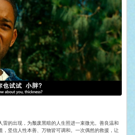
人雷的出现，为颓废黑暗的人生照进一束微光。善良温和
道，坚信人性本善、万物皆可调和。一次偶然的救援，让