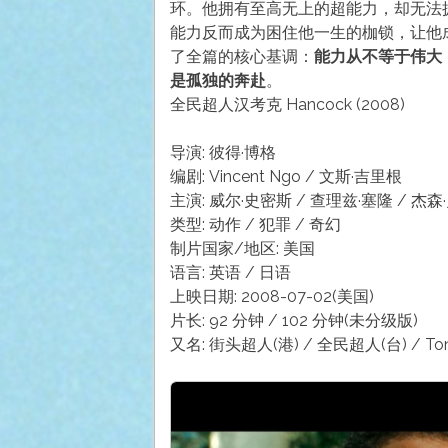
环。他拥有至高无上的超能力，却无法
能力反而成为困住他一生的枷锁，让他
了全篇的核心基调：
能力从不等于伟大
是孤独的奔赴
。
全民超人汉考克 Hancock (2008)
导演: 彼得·博格
编剧: Vincent Ngo / 文斯·吉里根
主演: 威尔·史密斯 / 查理兹·塞隆 / 杰森
类型: 动作 / 犯罪 / 奇幻
制片国家/地区: 美国
语言: 英语 / 日语
上映日期: 2008-07-02(美国)
片长: 92 分钟 / 102 分钟(未分级版)
又名: 街头超人(港) / 全民超人(台) / Toni