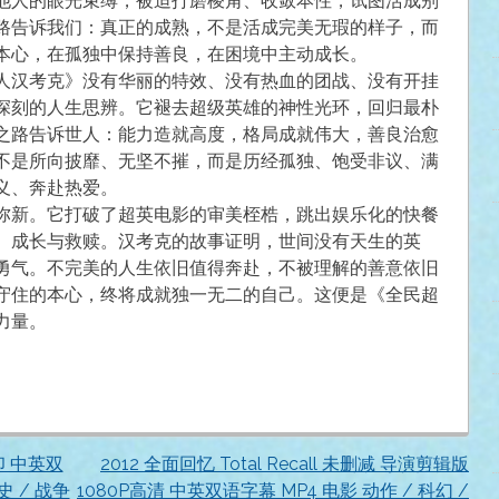
他人的眼光束缚，被迫打磨棱角、收敛本性，试图活成别
路告诉我们：真正的成熟，不是活成完美无瑕的样子，而
本心，在孤独中保持善良，在困境中主动成长。
人汉考克》没有华丽的特效、没有热血的团战、没有开挂
深刻的人生思辨。它褪去超级英雄的神性光环，回归最朴
之路告诉世人：能力造就高度，格局成就伟大，善良治愈
不是所向披靡、无坚不摧，而是历经孤独、饱受非议、满
义、奔赴热爱。
弥新。它打破了超英电影的审美桎梏，跳出娱乐化的快餐
、成长与救赎。汉考克的故事证明，世间没有天生的英
勇气。不完美的人生依旧值得奔赴，不被理解的善意依旧
守住的本心，终将成就独一无二的自己。这便是《全民超
力量。
水印 中英双
2012 全面回忆 Total Recall 未删减 导演剪辑版
史 / 战争
1080P高清 中英双语字幕 MP4 电影 动作 / 科幻 /