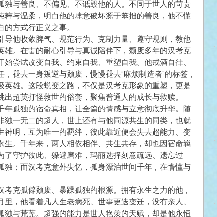
孤独与善良、不偏见、不诋毁他的人。不同于世人的苛责
纯粹与温柔，明白他的肆意破坏源于笨拙的善良，他不懂
白的方式行正义之事。
引导他收敛脾气、规范行为、克制力量、遵守规则，教他
英雄。在雷的耐心引导与真诚陪伴下，颓废多年的汉考克
开始尝试改变自我、约束自我、重塑自我。他戒酒自律、
任，褪去一身叛逆与颓废，慢慢褪去“麻烦制造者”的标签，
级英雄。这段蜕变之路，不仅是汉考克形象的重塑，更是
跳出超英打怪救世的俗套，聚焦普通人的成长与救赎。
千年孤独的宿命真相，让全篇的情感与立意彻底升华。随
非独一无二的超人，世上还有与他同源共生的同类，也就
生神明，互为唯一的羁绊，彼此靠近便会失去超能力、变
永生。千年来，两人相依相伴、共生共存，却也因宿命羁
为了守护彼此、躲避磨难，玛丽选择刻意疏远、遗忘过
孤独；而汉考克意外失忆，孤身漂泊世间千年，在懵懂与
汉考克孤僻颓废、暴躁孤独的根源。拥有永生之力的他，
月里，他看着凡人生老病死、世事更迭变迁，没有亲人、
孤独与荒芜。超强的能力是世人艳羡的天赋，却是他永恒