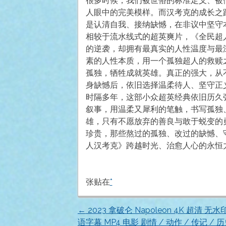
很多时候，我们被世俗的标准定义、被
人眼中的完美模样。而汉考克的成长之
是认清自我、接纳缺憾，在非议中坚守
相较于流水线式的超英爽片，《全民超
的逆袭，却拥有最真实的人性温度与最
素的人性本质，用一个孤独超人的救赎
孤独，牺牲成就英雄。真正的强大，从
身缺憾后，依旧选择温柔待人、坚守正
时隔多年，这部小众超英经典依旧历久
叙事，用温柔又犀利的笔触，书写孤独
雄，只有不愿放弃的善良与敢于蜕变的
珍贵，那些熬过的孤独、改过的缺憾、
人汉考克》跨越时光、治愈人心的永恒
张贴在
*
←
2023 拿破仑 Napoleon 4K 超清 无
文
语字幕 MP4 电影 剧情 / 动作 / 传记 / 历