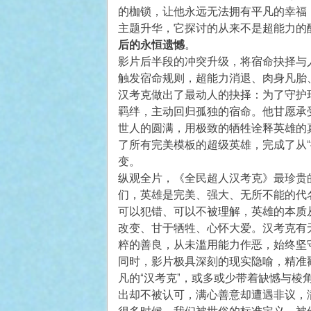
的枷锁，让他永远无法拥有平凡的幸福
主题升华，它探讨的从来不是超能力的
后的永恒遗憾
。
影片后半段的冲突升级，将宿命抉择与人性
触发宿命规则，超能力消退、肉身凡胎
汉考克做出了最动人的抉择：为了守护
羁绊，主动回归孤独的宿命。他甘愿承
世人的圆满，用极致的牺牲诠释英雄的
了所有完美模板的超级英雄，完成了从“
变。
纵观全片，《全民超人汉考克》最珍贵
们，英雄是完美、强大、无所不能的代
可以犯错、可以不被理解，英雄的本质
改变、甘于牺牲、心怀大爱。汉考克有
粹的善良，从未滥用能力作恶，始终坚
同时，影片极具深刻的现实隐喻，精准
凡的“汉考克”，或多或少带着缺憾与
出却不被认可，满心善意却遭遇非议，