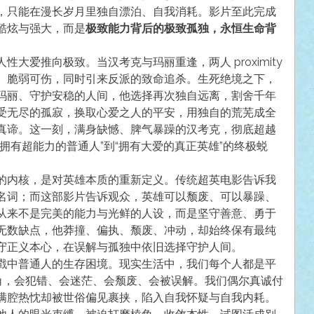
，只能在漫长岁月里独自漂泊、自我消耗。影片至此完成
酷炫与强大，而是
极致能力背后的极致孤独，永恒生命背
大爱推向极致。当汉考克与玛丽重逢，两人 proximity
、脆弱可伤，同时引来反派的致命追杀。生死绝境之下，
玛丽、守护安稳的人间，他选择再次独自远离，割舍千年
受无尽的孤寂，换取心爱之人的平安，用独自的荒芜成全
真谛。这一刻，满身缺憾、脾气暴躁的汉考克，彻底超越
拥有超能力的普通人”到“拥有大爱的真正英雄”的终极蜕
的内核，是对英雄本质的重新定义。传统超英电影告诉我
名词；而这部影片告诉观众，英雄可以颓废、可以暴躁、
从来不是完美的能力与光鲜的人设，而是坚守善意、勇于
无数缺点，他莽撞、偏执、颓废、冲动，却始终保有最纯
守正义本心，在误解与孤独中依旧选择守护人间。
戳中普通人的生存困境。现实生活中，我们每个人都是平
棱角，会犯错、会迷茫、会颓废、会被误解。我们偶尔真诚付
满腔热忱却被世俗偏见裹挟，陷入自我怀疑与自我内耗。