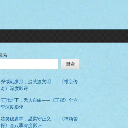
搜索
搜索
斧钺刻岁月，蛮荒渡文明——《维京传
奇》深度影评
王冠之下，无人自由——《王冠》全六
季深度影评
嬉笑破庸常，温柔守正义——《神烦警
探》全八季深度影评