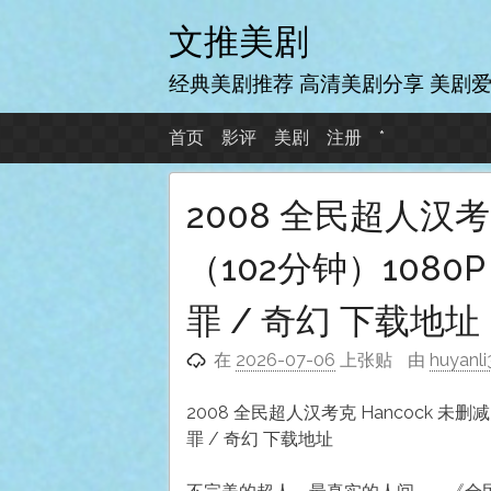
跳
文推美剧
至
内
经典美剧推荐 高清美剧分享 美剧
容
首页
影评
美剧
注册
*
2008 全民超人汉考
（102分钟）1080
罪 / 奇幻 下载地址
在
2026-07-06
上张贴
由
huyanli
2008 全民超人汉考克 Hancock 未删减
罪 / 奇幻 下载地址