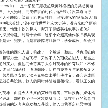
民超人汉考克》深度影评
ancock），是一部彻底颠覆超级英雄模板的另类超英电
设、正义光环、完美叙事的时代，这部影片反其道而行
面人性缺憾，塑造了影史最独特、最接地气的“落魄超人”形
的神明式英雄，没有拯救世界的宏大史诗，没有炫酷华丽的
颓废、饱受非议的超人，撕开了超级英雄叙事的虚伪外
的深层命题。时隔十余年，这部小众超英佳作依旧极具现
不是天生完美，而是在缺憾与非议中，学会成长、学会担
级英雄的固化人设，构建了一个叛逆、颓废、满身瑕疵的
、超强力量、超速飞行、刀枪不入的顶级超能力，是当之
绝对实力。但他完全背离了大众对英雄的所有认知：不修
，终日沉溺酒精、浑浑噩噩，活在自我放逐与消极颓废之
、顾及民众安危，汉考克每次出手行侠仗义，都会造成巨
损毁公共设施，救人的同时伴随着巨额损失，看似正义的
的英雄，而是令人头疼的灾难制造者。市民投诉、媒体指
的破坏，却忽略了他一次次挺身而出、拯救生命的善意与
就孤独的汉考克愈发颓废暴躁，陷入自我否定的恶性循