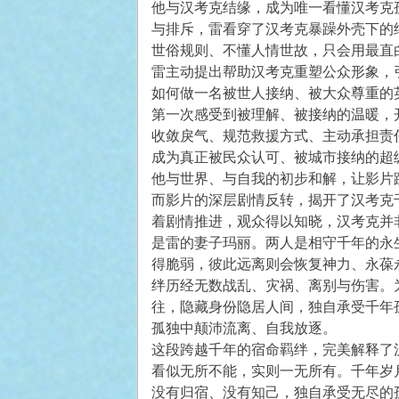
他与汉考克结缘，成为唯一看懂汉考克
与排斥，雷看穿了汉考克暴躁外壳下的
世俗规则、不懂人情世故，只会用最直
雷主动提出帮助汉考克重塑公众形象，
如何做一名被世人接纳、被大众尊重的
第一次感受到被理解、被接纳的温暖，
收敛戾气、规范救援方式、主动承担责
成为真正被民众认可、被城市接纳的超
他与世界、与自我的初步和解，让影片
而影片的深层剧情反转，揭开了汉考克
着剧情推进，观众得以知晓，汉考克并
是雷的妻子玛丽。两人是相守千年的永
得脆弱，彼此远离则会恢复神力、永葆
绊历经无数战乱、灾祸、离别与伤害。
往，隐藏身份隐居人间，独自承受千年
孤独中颠沛流离、自我放逐。
这段跨越千年的宿命羁绊，完美解释了
看似无所不能，实则一无所有。千年岁
没有归宿、没有知己，独自承受无尽的