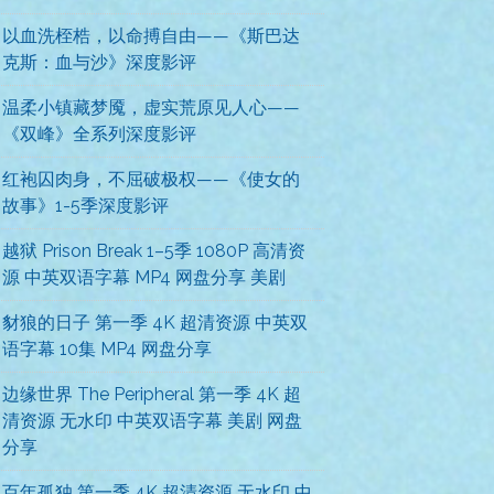
以血洗桎梏，以命搏自由——《斯巴达
克斯：血与沙》深度影评
温柔小镇藏梦魇，虚实荒原见人心——
《双峰》全系列深度影评
红袍囚肉身，不屈破极权——《使女的
故事》1-5季深度影评
越狱 Prison Break 1–5季 1080P 高清资
源 中英双语字幕 MP4 网盘分享 美剧
豺狼的日子 第一季 4K 超清资源 中英双
语字幕 10集 MP4 网盘分享
边缘世界 The Peripheral 第一季 4K 超
清资源 无水印 中英双语字幕 美剧 网盘
分享
百年孤独 第一季 4K 超清资源 无水印 中