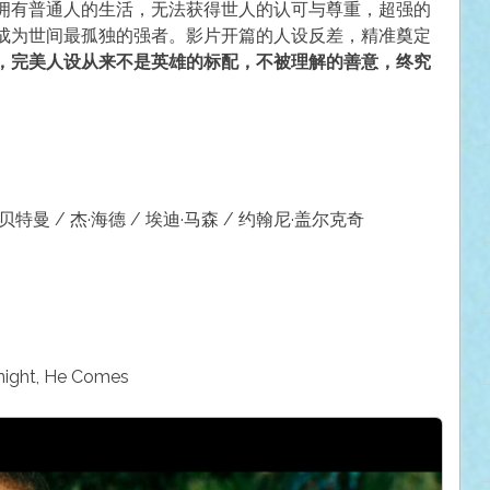
拥有普通人的生活，无法获得世人的认可与尊重，超强的
成为世间最孤独的强者。影片开篇的人设反差，精准奠定
，完美人设从来不是英雄的标配，不被理解的善意，终究
·贝特曼 / 杰·海德 / 埃迪·马森 / 约翰尼·盖尔克奇
ght, He Comes