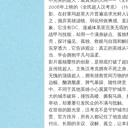
不完美的超人，最真实的人间——《全
2008年上映的《全民超人汉考克》（H
影。在好莱坞超英大片普遍追求光鲜人
之，抛弃英雄滤镜、弱化特效爽感、直
象。它没有DC、漫威体系里完美无瑕
战甲与技能，却用一个满身缺点、孤独
壳，探讨偏见、孤独、救赎与自我和解
实穿透力，它告诉观众：真正的英雄从
当、学会拥抱平凡与温柔。
影片最颠覆性的创新，是彻底打破了超
反传统超人。主角汉考克拥有不死之身
无愧的顶级超人，拥有拯救世间万物的
边幅、酗酒颓废、脾气暴躁、随性肆意
中。不同于其他英雄小心翼翼守护城市
大的城市破坏，撞毁高楼、撕裂马路、
举动，却屡屡引发民众的不满与抵触。
在世俗的眼光里，汉考克不是守护城市
责、官方排斥，所有人都记住了他造成
付出。长期的非议、误解、孤立，让本