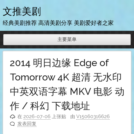
跳
文推美剧
至
内
经典美剧推荐 高清美剧分享 美剧爱好者之家
容
主要菜单
2014 明日边缘 Edge of
Tomorrow 4K 超清 无水印
中英双语字幕 MKV 电影 动
作 / 科幻 下载地址
在
2026-07-06
上张贴
由
V15060316626
发表回复