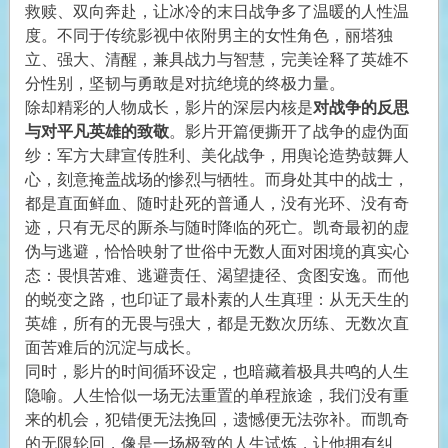
救赎、双向奔赴，让冰冷的末日战争多了温暖的人性温
度。不同于传统影视中依附男主的女性角色，丽塔独
立、强大、清醒，兼具战力与智慧，完美诠释了英雄不
分性别，坚韧与勇敢是对抗绝境的终极力量。
除却精彩的人物成长，影片的深层内核是
对战争的反思
与对平凡英雄的致敬
。影片开篇便撕开了战争的虚伪面
纱：军方大肆宣传胜利、美化战争，用舆论造势鼓舞人
心，刻意掩盖战场的惨烈与牺牲。而身处其中的战士，
都是直面鲜血、随时赴死的普通人，没有光环、没有奇
迹，只有无尽的厮杀与随时降临的死亡。凯奇最初的虚
伪与逃避，恰恰映射了世俗中无数人面对困境的真实心
态：畏惧苦难、逃避责任、渴望捷径、贪图安逸。而他
的蜕变之路，也印证了最朴素的人生真理：从无天生的
英雄，所有的无畏与强大，都是无数次历练、无数次直
面苦难后的沉淀与成长。
同时，影片的时间循环设定，也暗藏着极具共鸣的人生
隐喻。人生恰似一场无法重置的单程旅途，我们没有重
来的机会，犯错便无法挽回，遗憾便无法弥补。而凯奇
的无限轮回，像是一场极致的人生试炼，让他拥有纠