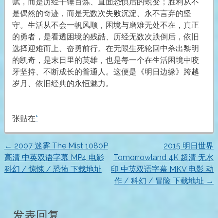
赋，而是历经千锤百炼、直面恐惧后的蜕变；胜利从不
是偶然的奇迹，而是无数次失败沉淀、永不言弃的坚
守。生活从不会一帆风顺，困境与磨难无处不在，真正
的勇者，是看透困境的残酷、历经无数次跌倒后，依旧
选择迎难而上、奋勇前行。在无限生死轮回中杀出黎明
的凯奇，是末日里的英雄，也是每一个在生活困境中咬
牙坚持、不断成长的普通人。这便是《明日边缘》跨越
岁月、依旧经典的永恒魅力。
张贴在
*
←
2007 迷雾 The Mist 1080P
2015 明日世界
文
高清 中英双语字幕 MP4 电影
Tomorrowland 4K 超清 无水
科幻 / 惊悚 / 恐怖 下载地址
印 中英双语字幕 MKV 电影 动
章
作 / 科幻 / 冒险 下载地址
→
导
发表回复