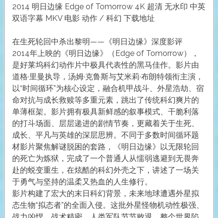
2014 明日边缘 Edge of Tomorrow 4K 超清 无水印 中英
双语字幕 MKV 电影 动作 / 科幻 下载地址
在生死轮回中杀出黎明——《明日边缘》深度影评
2014年上映的《明日边缘》（Edge of Tomorrow），
是好莱坞科幻动作片中极具代表性的黑马佳作。影片由
道格·里曼执导，汤姆·克鲁斯与艾米莉·布朗特领衔主演，
以“时间循环”为核心设定，融合机甲战斗、外星浩劫、宿
命对抗与成长救赎等多重元素，跳出了传统科幻爽片的
单薄框架。影片拥有极具新鲜感的叙事模式、干脆利落
的打斗场面、层层递进的剧情节奏，更藏着关于生死、
成长、平凡与英雄的深层思辨。不同于多数时间循环题
材影片聚焦解谜脱困的套路，《明日边缘》以无限轮回
的死亡为炼狱，完成了一个普通人从懦弱逃避到无畏奔
赴的蜕变重生，在炫酷的科幻外壳之下，讲述了一场关
于勇气与坚持的温柔又热血的人生修行。
影片构建了宏大的末日科幻背景，未来地球遭遇外星拟
态生物“拟态者”的全面入侵。这批外星怪物机动性极强、
战力凶悍、战术精密，人类军队节节败退，整个世界陷