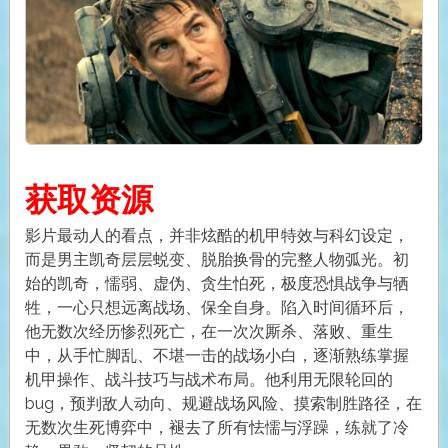
获取资源
影片最动人的看点，并非炫酷的机甲特效与科幻设定，
而是男主凯奇层层蜕变、脱胎换骨的完整人物弧光。初
始的凯奇，懦弱、虚伪、贪生怕死，极度恐惧战争与牺
牲，一心只想远离战场、保全自身。陷入时间循环后，
他无数次经历惨烈死亡，在一次次厮杀、落败、重生
中，从手忙脚乱、不堪一击的战场小白，逐渐熟练掌握
机甲操作、战斗技巧与战术布局。他利用无限轮回的
bug，预判敌人动向、规避战场风险、摸索制胜路径，在
无数次生死博弈中，褪去了所有怯懦与浮躁，练就了冷