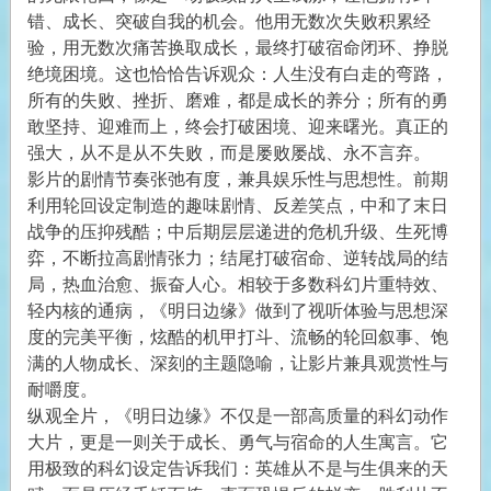
错、成长、突破自我的机会。他用无数次失败积累经
验，用无数次痛苦换取成长，最终打破宿命闭环、挣脱
绝境困境。这也恰恰告诉观众：人生没有白走的弯路，
所有的失败、挫折、磨难，都是成长的养分；所有的勇
敢坚持、迎难而上，终会打破困境、迎来曙光。真正的
强大，从不是从不失败，而是屡败屡战、永不言弃。
影片的剧情节奏张弛有度，兼具娱乐性与思想性。前期
利用轮回设定制造的趣味剧情、反差笑点，中和了末日
战争的压抑残酷；中后期层层递进的危机升级、生死博
弈，不断拉高剧情张力；结尾打破宿命、逆转战局的结
局，热血治愈、振奋人心。相较于多数科幻片重特效、
轻内核的通病，《明日边缘》做到了视听体验与思想深
度的完美平衡，炫酷的机甲打斗、流畅的轮回叙事、饱
满的人物成长、深刻的主题隐喻，让影片兼具观赏性与
耐嚼度。
纵观全片，《明日边缘》不仅是一部高质量的科幻动作
大片，更是一则关于成长、勇气与宿命的人生寓言。它
用极致的科幻设定告诉我们：英雄从不是与生俱来的天