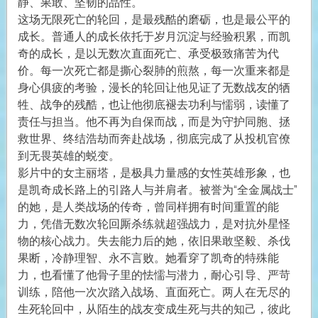
静、果敢、坚韧的品性。
这场无限死亡的轮回，是最残酷的磨砺，也是最公平的
成长。普通人的成长依托于岁月沉淀与经验积累，而凯
奇的成长，是以无数次直面死亡、承受极致痛苦为代
价。每一次死亡都是撕心裂肺的煎熬，每一次重来都是
身心俱疲的考验，漫长的轮回让他见证了无数战友的牺
牲、战争的残酷，也让他彻底褪去功利与懦弱，读懂了
责任与担当。他不再为自保而战，而是为守护同胞、拯
救世界、终结浩劫而奔赴战场，彻底完成了从投机官僚
到无畏英雄的蜕变。
影片中的女主丽塔，是极具力量感的女性英雄形象，也
是凯奇成长路上的引路人与并肩者。被誉为“全金属战士”
的她，是人类战场的传奇，曾同样拥有时间重置的能
力，凭借无数次轮回厮杀练就超强战力，是对抗外星怪
物的核心战力。失去能力后的她，依旧果敢坚毅、杀伐
果断，冷静理智、永不言败。她看穿了凯奇的特殊能
力，也看懂了他骨子里的怯懦与潜力，耐心引导、严苛
训练，陪他一次次踏入战场、直面死亡。两人在无尽的
生死轮回中，从陌生的战友变成生死与共的知己，彼此