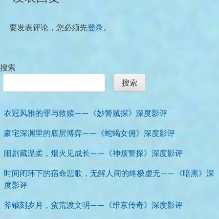
航
要发表评论，您必须先
登录
。
搜索
搜索
衣冠风雅的罪与救赎——《妙警贼探》深度影评
豪宅深渊里的底层博弈——《蛇蝎女佣》深度影评
闹剧藏温柔，烟火见成长——《神烦警探》深度影评
时间闭环下的宿命悲歌，无解人间的终极虚无——《暗黑》深
度影评
斧钺刻岁月，蛮荒渡文明——《维京传奇》深度影评