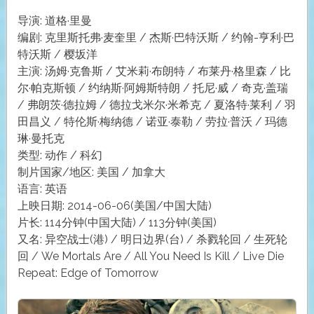
导演: 道格·里曼
编剧: 克里斯托弗·麦奎里 / 杰斯·巴特沃斯 / 约翰-亨利·巴
特沃斯 / 樱坂洋
主演: 汤姆·克鲁斯 / 艾米莉·布朗特 / 布莱丹·格里森 / 比
尔·帕克斯顿 / 约纳斯·阿姆斯特朗 / 托尼·威 / 奇克·盖瑞
/ 弗朗茨·德拉姆 / 德拉戈米尔·米希克 / 夏洛特·莱利 / 羽
田昌义 / 特伦斯·梅纳德 / 诺亚·泰勒 / 劳拉·普沃 / 玛德
琳·曼托克
类型: 动作 / 科幻
制片国家/地区: 美国 / 加拿大
语言: 英语
上映日期: 2014-06-06(美国/中国大陆)
片长: 114分钟(中国大陆) / 113分钟(美国)
又名: 异空战士(港) / 明日边界(台) / 杀戮轮回 / 生死轮
回 / We Mortals Are / All You Need Is Kill / Live Die
Repeat: Edge of Tomorrow