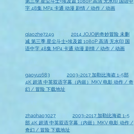
第三季 星尘斗士+埃及篇 1080P 高清 无水印 国语中
字 48集 MP4 卡通 动漫 剧情 / 动作 / 动画
2026-07-18
收到啦
qiaozhe7249
发表在
2014 JOJO的奇妙冒险 未删
减 第三季 星尘斗士+埃及篇 1080P 高清 无水印 国
语中字 48集 MP4 卡通 动漫 剧情 / 动作 / 动画
2026-07-18
很喜欢
gaoyu1683
发表在
2003-2017 加勒比海盗 1-5部
4K 超清 中英双语字幕（内嵌）MKV 电影 动作 / 奇
幻 / 冒险 下载地址
2026-07-18
很满意
zhaohao3027
发表在
2003-2017 加勒比海盗 1-5
部 4K 超清 中英双语字幕（内嵌）MKV 电影 动作 /
奇幻 / 冒险 下载地址