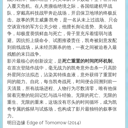
入覆灭危机。在人类濒临绝境之际，各国组建机甲战
队，穿戴高科技战甲奔赴战场，开启保卫地球的终极反
击。故事的男主威廉·凯奇，是一名从未上过战场、只会
空谈宣传的军方公关少校，他擅长舆论造势、美化战
争，却极度畏惧鲜血与死亡，骨子里充斥着懦弱与逃
避。因抗拒上级命令、试图推诿责任，凯奇被刻意发配
到前线战场，从未经历厮杀的他，一夜之间被迫卷入最
残酷的末日战争。
影片最核心的创新设定，是
死亡重置的时间闭环机制
。
在首次登陆作战中，毫无战力的凯奇意外击杀一只高阶
外星阿尔法拟态，沾染其特殊血液，意外获得了重置时
间的能力。自此，每当凯奇战死，时间便会回溯到前一
天清晨，所有战场进程、人物行为尽数清零，唯有他保
留着完整的轮回记忆与战斗经验。无限的死亡、无限的
重生、无限的重来，这场没有尽头的时间循环，成为凯
奇专属的炼狱与试炼场，也构成了影片最独特的叙事张
力。
明日边缘 Edge of Tomorrow (2014)