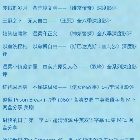
斧钺刻岁月，蛮荒渡文明——《维京传奇》深度影评
王冠之下，无人自由——《王冠》全六季深度影评
嬉笑破庸常，温柔守正义——《神烦警探》全八季深度影评
以血洗桎梏，以命搏自由——《斯巴达克斯：血与沙》深度影
评
温柔小镇藏梦魇，虚实荒原见人心——《双峰》全系列深度影
评
红袍囚肉身，不屈破极权——《使女的故事》1-5季深度影评
越狱 Prison Break 1–5季 1080P 高清资源 中英双语字幕 MP4
网盘分享 美剧
豺狼的日子 第一季 4K 超清资源 中英双语字幕 10集 MP4 网
盘分享