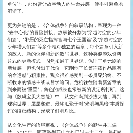
单位”时，那份曾让故事动人的生命共感，便不可避免地
消逝了。
更为关键的是，《合体战争》的叙事结构，呈现为一种
“去中心化”的冒险拼接。故事被分割为“穿越时空的少年
们篇”、“邪恶的死亡指挥官与七个王国篇”及“穿越时空的
少年猎人们篇”等多个相对独立的篇章，每个篇章引入新
的敌人、新的伙伴和新的数码世界。这种类似游戏资料
片式的更新模式，固然拓展了世界观，保证了单元剧的
新鲜感，但也付出了代价：它削弱了长篇连载作品应有
的命运感与积累性。观众很难感受到一条贯穿始终、不
断收束的情感主线或哲学追问。危机往往随着新篇章的
到来而被“重置”，角色的成长也常被新的设定所打断。这
与《数码宝贝大冒险》中，从文件岛到沙拔大陆，再到
现实世界，层层递进、最终汇聚于对“光明与黑暗”本质探
讨的缜密结构，形成了鲜明对比。
从文化生产的语境审视，《合体战争》的诞生并非偶
然。2010年，距离系列开山之作已过去十二年，最初的