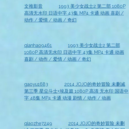
文推影音
发表在
1993 美少女战士2 第二部 1080P
高清无水印 日语中字 43集 MP4 卡通 动画 喜剧 /
动作 / 爱情 / 动画 / 奇幻
2026-07-18
非常感谢
qianhao9461
发表在
1993 美少女战士2 第二部
1080P 高清无水印 日语中字 43集 MP4 卡通 动画
喜剧 / 动作 / 爱情 / 动画 / 奇幻
2026-07-18
已收到，太赞了
gaoyu1683
发表在
2014 JOJO的奇妙冒险 未删减
第三季 星尘斗士+埃及篇 1080P 高清 无水印 国语中
字 48集 MP4 卡通 动漫 剧情 / 动作 / 动画
2026-07-18
收到啦
qiaozhe7249
发表在
2014 JOJO的奇妙冒险 未删