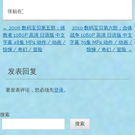
张贴在
*
←
2006 数码宝贝第五部：拯
2010 数码宝贝第六部：合体
文
救者 1080P 高清 日语版 中文
战争 1080P 高清 日语版 中文
字幕 48集 MP4 动作 / 动画 /
字幕 79集 MP4 动作 / 动画 /
章
惊悚 / 奇幻 / 冒险
惊悚 / 奇幻 / 冒险
→
导
发表回复
航
要发表评论，您必须先
登录
。
搜索
搜索