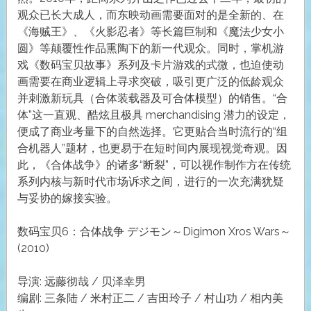
观众已长大成人，而东映动画需要面对的是全新的、在
《海贼王》、《火影忍者》等长篇巨制和《魔法少女小
圆》等颠覆性作品熏陶下的新一代观众。同时，掌机游
戏《数码宝贝故事》系列及卡片游戏的式微，也迫使动
画需要在商业逻辑上寻求突破，吸引更广泛的低龄观众
并刺激新玩具（合体装载器及可合体模型）的销售。“合
体”这一直观、酷炫且极具 merchandising 潜力的设定，
便成了商业考量下的自然选择。它更贴合当时流行的“组
合机器人”题材，也更易于在短时间内展现视觉奇观。因
此，《合体战争》的诸多“断裂”，可以视作制作方在传统
系列内核与新时代市场诉求之间，进行的一次充满犹疑
与妥协的嫁接实验。
数码宝贝6：合体战争 デジモン～Digimon Xros Wars～
(2010)
导演: 远藤彻哉 / 贝泽幸男
编剧: 三条陆 / 米村正二 / 吉田玲子 / 村山功 / 相内美