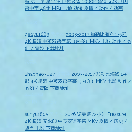
减 第三季 星尘斗士+埃及篇 1080P 高清 无水印 国
语中字 48集 MP4 卡通 动漫 剧情 / 动作 / 动画
2026-07-18
很喜欢
gaoyu1683
发表在
2003-2017 加勒比海盗 1-5部
4K 超清 中英双语字幕（内嵌）MKV 电影 动作 / 奇
幻 / 冒险 下载地址
2026-07-18
很满意
zhaohao3027
发表在
2003-2017 加勒比海盗 1-5
部 4K 超清 中英双语字幕（内嵌）MKV 电影 动作 /
奇幻 / 冒险 下载地址
2026-07-18
收到啦，非常感谢
sunyu1805
发表在
2026 诺曼底72小时 Pressure
4K 超清 无水印 中英双语字幕 MKV 剧情 / 历史 /
战争 电影 下载地址