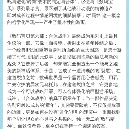
鸣与进化”转向“战术的制定与合体”，它便与《数码宝
贝》系列最珍贵、最区别于其他战斗动漫的精神遗产——
即对成长过程中情感困境的细腻描摹，对“羁绊”这一概念
的哲学化呈现——产生了根本性的游离。
《数码宝贝第六部：合体战争》最终成为系列史上最具
争议的一部。它像一面棱镜，折射出在童年终结之后，
一个经典IP试图重塑自身时所面临的巨大困惑：是忠于凝
结了时代眼泪的元叙事，还是彻底拥抱新的语法与新的
观众？它选择了后者，却未能完全创造出一个能与之媲
美的新神话体系。于是，它成了一道清晰的“断裂层”。在
这道裂痕之前，数码世界是一个需要用心去感受、用羁
绊去守护的异次元乌托邦；在这道裂痕之后，它更多地
成为一个可以战略部署、可以合体强化的巨型游乐场。
或许，《合体战争》的真正启示在于：当一部作品决定
告别它赖以成名的“童年”，其需要冒险的，不仅仅是叙事
的边疆，更是如何在没有“进化”指引的迷雾中，重新找到
那个能让观众的心灵与之共振的、独一无二的“数码精
神”。而这份考卷，至今仍在等待一个圆满的答案。