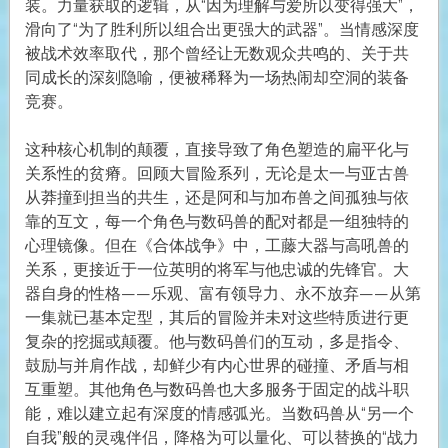
装。力量获取的逻辑，从“因为理解与爱所以变得强大”，
滑向了“为了胜利所以组合出更强大的武器”。当情感深度
被战术效率取代，那个曾经让无数观众共鸣的、关于共
同成长的深刻隐喻，便被稀释为一场热闹却空洞的装备
竞赛。
这种核心机制的颠覆，直接导致了角色塑造的扁平化与
关系性的贫瘠。回顾大冒险系列，无论是太一与亚古兽
从莽撞到担当的共生，还是阿和与加布兽之间孤独与依
靠的互文，每一个角色与数码兽的配对都是一组独特的
心理镜像。但在《合体战争》中，工藤大器与高吼兽的
关系，更接近于一位英明的将军与他忠诚的先锋官。大
器自身的性格——乐观、富有领导力、永不放弃——从第
一集就已基本定型，其后的冒险并未对这些特质进行更
复杂的挖掘或颠覆。他与数码兽们的互动，多是指令、
鼓励与并肩作战，却鲜少有内心世界的碰撞、矛盾与相
互重塑。其他角色与数码兽也大多服务于固定的战斗职
能，难以建立起有深度的情感弧光。当数码兽从“另一个
自我”般的灵魂伴侣，降格为可以量化、可以替换的“战力