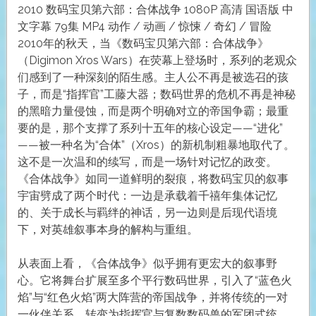
2010 数码宝贝第六部：合体战争 1080P 高清 国语版 中
文字幕 79集 MP4 动作 / 动画 / 惊悚 / 奇幻 / 冒险
2010年的秋天，当《数码宝贝第六部：合体战争》
（Digimon Xros Wars）在荧幕上登场时，系列的老观众
们感到了一种深刻的陌生感。主人公不再是被选召的孩
子，而是“指挥官”工藤大器；数码世界的危机不再是神秘
的黑暗力量侵蚀，而是两个明确对立的帝国争霸；最重
要的是，那个支撑了系列十五年的核心设定——“进化”
——被一种名为“合体”（Xros）的新机制粗暴地取代了。
这不是一次温和的续写，而是一场针对记忆的政变。
《合体战争》如同一道鲜明的裂痕，将数码宝贝的叙事
宇宙劈成了两个时代：一边是承载着千禧年集体记忆
的、关于成长与羁绊的神话，另一边则是后现代语境
下，对英雄叙事本身的解构与重组。
从表面上看，《合体战争》似乎拥有更宏大的叙事野
心。它将舞台扩展至多个平行数码世界，引入了“蓝色火
焰”与“红色火焰”两大阵营的帝国战争，并将传统的一对
一伙伴关系，转变为指挥官与复数数码兽的军团式统