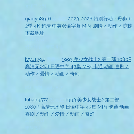
资源已收到
qiaoyu8916
发表在
2023-2026 特别行动：母狮 1-
2季 4K 超清 中英双语字幕 MP4 剧情 / 动作 / 惊悚
下载地址
2026-07-18
资源到手，非常满意
lvyu1794
发表在
1993 美少女战士2 第二部 1080P
高清无水印 日语中字 43集 MP4 卡通 动画 喜剧 /
动作 / 爱情 / 动画 / 奇幻
2026-07-18
顺利收到，真心感谢
luhao9572
发表在
1993 美少女战士2 第二部
1080P 高清无水印 日语中字 43集 MP4 卡通 动画
喜剧 / 动作 / 爱情 / 动画 / 奇幻
2026-07-18
非常感谢