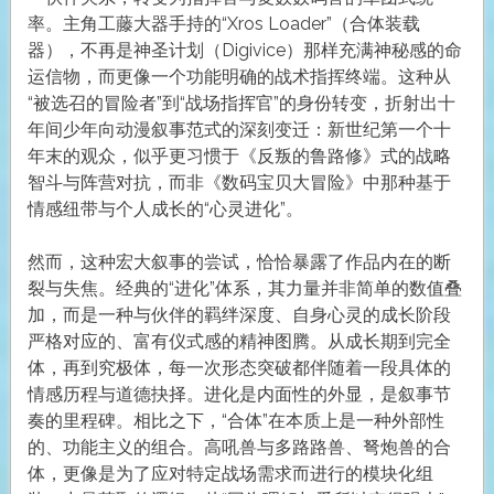
率。主角工藤大器手持的“Xros Loader”（合体装载
器），不再是神圣计划（Digivice）那样充满神秘感的命
运信物，而更像一个功能明确的战术指挥终端。这种从
“被选召的冒险者”到“战场指挥官”的身份转变，折射出十
年间少年向动漫叙事范式的深刻变迁：新世纪第一个十
年末的观众，似乎更习惯于《反叛的鲁路修》式的战略
智斗与阵营对抗，而非《数码宝贝大冒险》中那种基于
情感纽带与个人成长的“心灵进化”。
然而，这种宏大叙事的尝试，恰恰暴露了作品内在的断
裂与失焦。经典的“进化”体系，其力量并非简单的数值叠
加，而是一种与伙伴的羁绊深度、自身心灵的成长阶段
严格对应的、富有仪式感的精神图腾。从成长期到完全
体，再到究极体，每一次形态突破都伴随着一段具体的
情感历程与道德抉择。进化是内面性的外显，是叙事节
奏的里程碑。相比之下，“合体”在本质上是一种外部性
的、功能主义的组合。高吼兽与多路路兽、弩炮兽的合
体，更像是为了应对特定战场需求而进行的模块化组